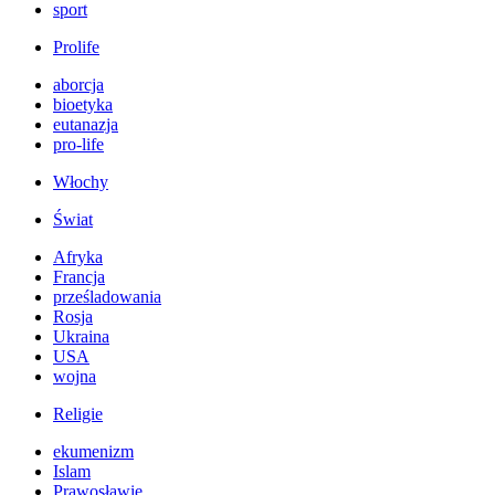
sport
Prolife
aborcja
bioetyka
eutanazja
pro-life
Włochy
Świat
Afryka
Francja
prześladowania
Rosja
Ukraina
USA
wojna
Religie
ekumenizm
Islam
Prawosławie