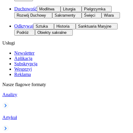
Duchowość
Modlitwa
Liturgia
Pielgrzymka
Rozwój Duchowy
Sakramenty
Święci
Wiara
Odkrywaj
Sztuka
Historia
Sanktuaria Maryjne
Podróż
Obiekty sakralne
Usługi
Newsletter
Aplikacja
Subskrypcja
Wesprzyj
Reklama
Nasze flagowe formaty
Analizy
Artykuł