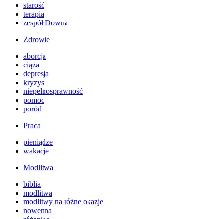
starość
terapia
zespół Downa
Zdrowie
aborcja
ciąża
depresja
kryzys
niepełnosprawność
pomoc
poród
Praca
pieniądze
wakacje
Modlitwa
biblia
modlitwa
modlitwy na różne okazje
nowenna