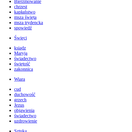
Bierzmowanie
chrzest
kapłaństwo
msza święta
msza trydencka
spowiedź
Święci
ksiądz
Maryja
świadectwo
świętość
zakonnica
Wiara
cud
duchowość
grzech
Jezus
objawienia
świadectwo
uzdrowienie
Sztuka