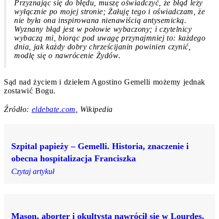
Przyznając się do błędu, muszę oświadczyć, że błąd leży
wyłącznie po mojej stronie; Żałuję tego i oświadczam, że
nie była ona inspirowana nienawiścią antysemicką.
Wyznany błąd jest w połowie wybaczony; i czytelnicy
wybaczą mi, biorąc pod uwagę przynajmniej to: każdego
dnia, jak każdy dobry chrześcijanin powinien czynić,
modlę się o nawrócenie Żydów
.
Sąd nad życiem i dziełem Agostino Gemelli możemy jednak
zostawić Bogu.
Źródło:
eldebate.com
, Wikipedia
Szpital papieży – Gemelli. Historia, znaczenie i
obecna hospitalizacja Franciszka
Czytaj artykuł
Mason, aborter i okultysta nawrócił się w Lourdes.