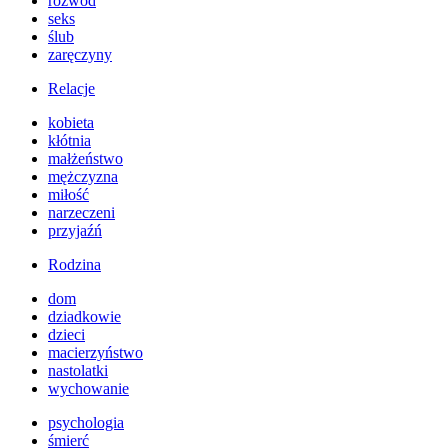
rozwód
seks
ślub
zaręczyny
Relacje
kobieta
kłótnia
małżeństwo
mężczyzna
miłość
narzeczeni
przyjaźń
Rodzina
dom
dziadkowie
dzieci
macierzyństwo
nastolatki
wychowanie
psychologia
śmierć