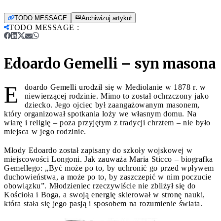
TODO MESSAGE
Archiwizuj artykuł
TODO MESSAGE
:
Edoardo Gemelli – syn masona
E
doardo Gemelli urodził się w Mediolanie w 1878 r. w
niewierzącej rodzinie. Mimo to został ochrzczony jako
dziecko. Jego ojciec był zaangażowanym masonem,
który organizował spotkania loży we własnym domu. Na
wiarę i religię – poza przyjętym z tradycji chrztem – nie było
miejsca w jego rodzinie.
Młody Edoardo został zapisany do szkoły wojskowej w
miejscowości Longoni. Jak zauważa Maria Sticco – biografka
Gemellego: „Być może po to, by uchronić go przed wpływem
duchowieństwa, a może po to, by zaszczepić w nim poczucie
obowiązku”. Młodzieniec rzeczywiście nie zbliżył się do
Kościoła i Boga, a swoją energię skierował w stronę nauki,
która stała się jego pasją i sposobem na rozumienie świata.