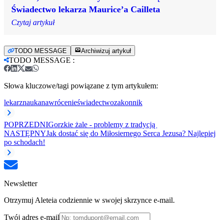
Świadectwo lekarza Maurice’a Cailleta
Czytaj artykuł
TODO MESSAGE
Archiwizuj artykuł
TODO MESSAGE
:
Słowa kluczowe/tagi powiązane z tym artykułem:
lekarz
nauka
nawrócenie
świadectwo
zakonnik
POPRZEDNI
Gorzkie żale - problemy z tradycją
NASTĘPNY
Jak dostać się do Miłosiernego Serca Jezusa? Najlepiej
po schodach!
Newsletter
Otrzymuj Aleteia codziennie w swojej skrzynce e-mail.
Twój adres e-mail