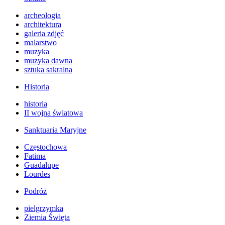
archeologia
architektura
galeria zdjęć
malarstwo
muzyka
muzyka dawna
sztuka sakralna
Historia
historia
II wojna światowa
Sanktuaria Maryjne
Częstochowa
Fatima
Guadalupe
Lourdes
Podróż
pielgrzymka
Ziemia Święta