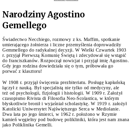
Narodziny Agostino
Gemellego
Świadectwo Necchiego, rozmowy z ks. Maffim, spotkanie
umierającego żołnierza i liczne przemyślenia doprowadziły
Gemmellego do radykalnej decyzji. W Wielki Czwartek 1903
r. przyjął Pierwszą Komunię Świętą i zdecydował się wstąpić
do franciszkanów. Rozpoczął nowicjat i przyjął imię Agostino.
Gdy jego rodzina dowiedziała się o tym, próbowała go
porwać z klasztoru!
W 1908 r. przyjął święcenia prezbiteriatu. Posługę kapłańską
łączył z nauką. Był specjalistą nie tylko od medycyny, ale
też od psychologii, fizjologii i histologii. W 1909 r. Założył
czasopismo Rivista di Filosofia Neo-Scolastica, w którym
błyskotliwie bronił i wyjaśniał scholastykę. W 1919 r. założył
Katolicki Uniwersytet Najświętszego Serca w Mediolanie.
Dwa lata po jego śmierci, w 1962 r. położono w Rzymie
kamień węgielny pod budowę polikliniki, która jest nam znana
jako Poliklinika Gemelli.