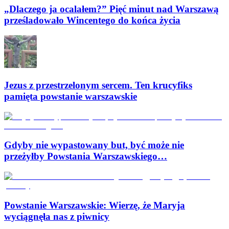
„Dlaczego ja ocalałem?” Pięć minut nad Warszawą
prześladowało Wincentego do końca życia
Jezus z przestrzelonym sercem. Ten krucyfiks
pamięta powstanie warszawskie
Gdyby nie wypastowany but, być może nie
przeżyłby Powstania Warszawskiego…
Powstanie Warszawskie: Wierzę, że Maryja
wyciągnęła nas z piwnicy