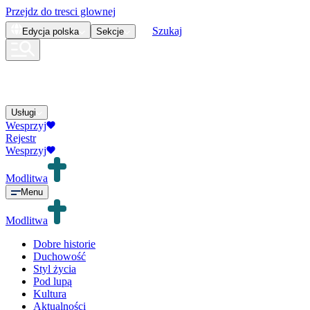
Przejdz do tresci glownej
Szukaj
Edycja
polska
Sekcje
Usługi
Wesprzyj
Rejestr
Wesprzyj
Modlitwa
Menu
Modlitwa
Dobre historie
Duchowość
Styl życia
Pod lupą
Kultura
Aktualności