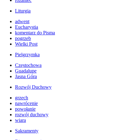
różaniec
Liturgia
adwent
Eucharystia
komentarz do Pisma
pogrzeb
Wielki Post
Pielgrzymka
Częstochowa
Guadalupe
Jasna Góra
Rozwój Duchowy
grzech
nawrócenie
powołanie
rozwój duchowy
wiara
Sakramenty