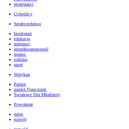
protestanci
Uchodźcy
Społeczeństwo
bezdomni
edukacja
migranci
niepełnosprawność
pomoc
rodzina
sport
Watykan
Papież
papież Franciszek
Światowe Dni Młodzieży
Powołanie
misje
rozwój