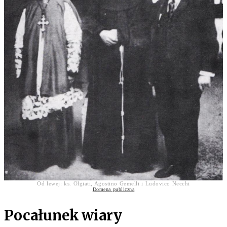
Od lewej: ks. Olgiati, Agostino Gemelli i Ludovico Necchi
Domena publiczna
Pocałunek wiary