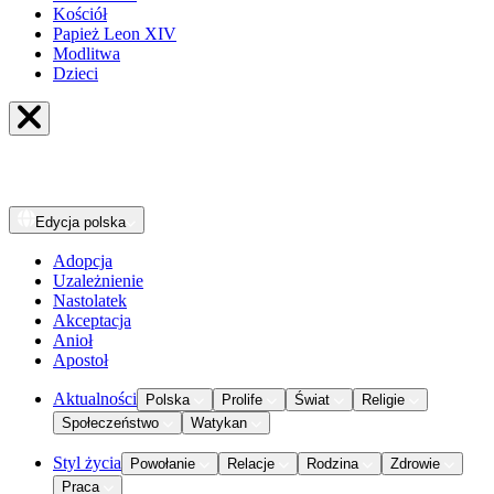
Kościół
Papież Leon XIV
Modlitwa
Dzieci
Edycja
polska
Adopcja
Uzależnienie
Nastolatek
Akceptacja
Anioł
Apostoł
Aktualności
Polska
Prolife
Świat
Religie
Społeczeństwo
Watykan
Styl życia
Powołanie
Relacje
Rodzina
Zdrowie
Praca