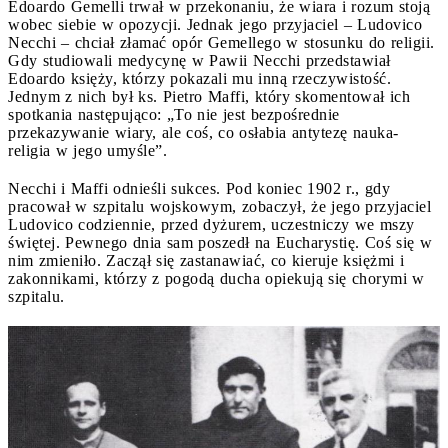
Edoardo Gemelli trwał w przekonaniu, że wiara i rozum stoją
wobec siebie w opozycji. Jednak jego przyjaciel – Ludovico
Necchi – chciał złamać opór Gemellego w stosunku do religii.
Gdy studiowali medycynę w Pawii Necchi przedstawiał
Edoardo księży, którzy pokazali mu inną rzeczywistość.
Jednym z nich był ks. Pietro Maffi, który skomentował ich
spotkania następująco: „To nie jest bezpośrednie
przekazywanie wiary, ale coś, co osłabia antytezę nauka-
religia w jego umyśle”.
Necchi i Maffi odnieśli sukces. Pod koniec 1902 r., gdy
pracował w szpitalu wojskowym, zobaczył, że jego przyjaciel
Ludovico codziennie, przed dyżurem, uczestniczy we mszy
świętej. Pewnego dnia sam poszedł na Eucharystię. Coś się w
nim zmieniło. Zaczął się zastanawiać, co kieruje księżmi i
zakonnikami, którzy z pogodą ducha opiekują się chorymi w
szpitalu.