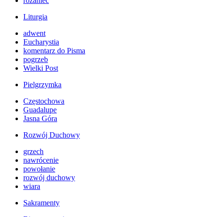
różaniec
Liturgia
adwent
Eucharystia
komentarz do Pisma
pogrzeb
Wielki Post
Pielgrzymka
Częstochowa
Guadalupe
Jasna Góra
Rozwój Duchowy
grzech
nawrócenie
powołanie
rozwój duchowy
wiara
Sakramenty