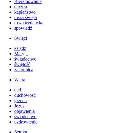
Bierzmowanie
chrzest
kapłaństwo
msza święta
msza trydencka
spowiedź
Święci
ksiądz
Maryja
świadectwo
świętość
zakonnica
Wiara
cud
duchowość
grzech
Jezus
objawienia
świadectwo
uzdrowienie
Sztuka