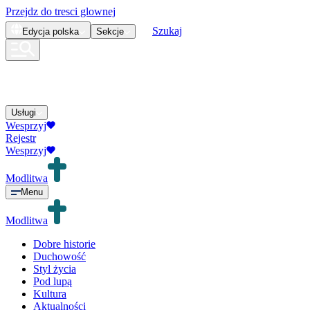
Przejdz do tresci glownej
Szukaj
Edycja
polska
Sekcje
Usługi
Wesprzyj
Rejestr
Wesprzyj
Modlitwa
Menu
Modlitwa
Dobre historie
Duchowość
Styl życia
Pod lupą
Kultura
Aktualności