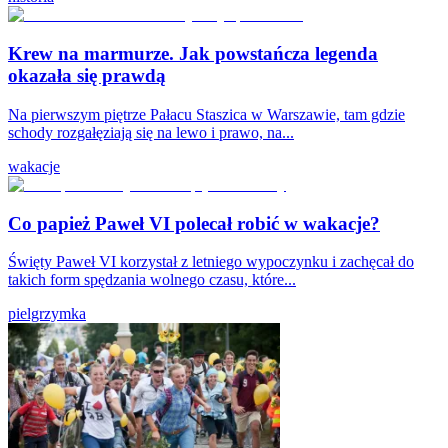
Krew na marmurze. Jak powstańcza legenda
okazała się prawdą
Na pierwszym piętrze Pałacu Staszica w Warszawie, tam gdzie
schody rozgałęziają się na lewo i prawo, na...
wakacje
Co papież Paweł VI polecał robić w wakacje?
Święty Paweł VI korzystał z letniego wypoczynku i zachęcał do
takich form spędzania wolnego czasu, które...
pielgrzymka