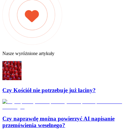
Nasze wyróżnione artykuły
Czy Kościół nie potrzebuje już łaciny?
Czy naprawdę można powierzyć AI napisanie
przemówienia weselnego?