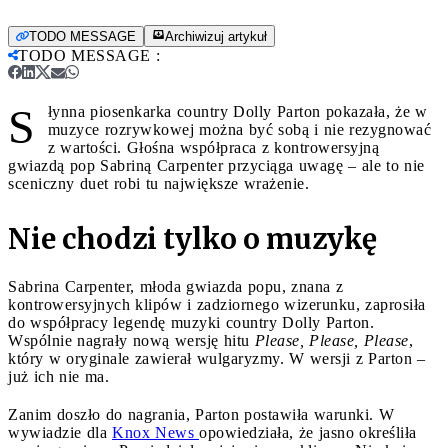
TODO MESSAGE
Archiwizuj artykuł
TODO MESSAGE
:
S
łynna piosenkarka country Dolly Parton pokazała, że w
muzyce rozrywkowej można być sobą i nie rezygnować
z wartości. Głośna współpraca z kontrowersyjną
gwiazdą pop Sabriną Carpenter przyciąga uwagę – ale to nie
sceniczny duet robi tu największe wrażenie.
Nie chodzi tylko o muzykę
Sabrina Carpenter, młoda gwiazda popu, znana z
kontrowersyjnych klipów i zadziornego wizerunku, zaprosiła
do współpracy legendę muzyki country Dolly Parton.
Wspólnie nagrały nową wersję hitu
Please, Please, Please
,
który w oryginale zawierał wulgaryzmy. W wersji z Parton –
już ich nie ma.
Zanim doszło do nagrania, Parton postawiła warunki. W
wywiadzie dla
Knox News
opowiedziała, że jasno określiła