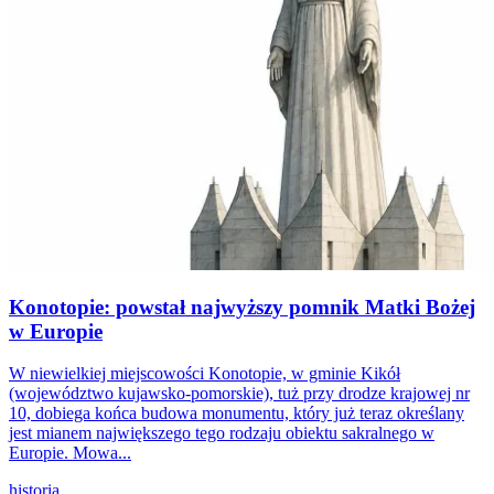
Konotopie: powstał najwyższy pomnik Matki Bożej
w Europie
W niewielkiej miejscowości Konotopie, w gminie Kikół
(województwo kujawsko-pomorskie), tuż przy drodze krajowej nr
10, dobiega końca budowa monumentu, który już teraz określany
jest mianem największego tego rodzaju obiektu sakralnego w
Europie. Mowa...
historia