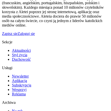
(francuskim, angielskim, portugalskim, hiszpańskim, polskim i
słoweńskim). Każdego miesiąca ponad 10 milionów czytelników
korzysta z Aletei poprzez jej stronę internetową, aplikację oraz
media społecznościowe. Aleteia dociera do prawie 50 milionów
osób na całym świecie, co czyni ją jednym z liderów katolickich
mediów online.
Zapisz się
Zaloguj się
Sekcje
Aktualności
Styl życia
Duchowość
Usługi
Newsletter
Aplikacja
Subskrypcja
Wesprzyj
Reklama
Archiwa
Na rok