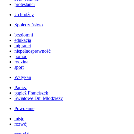
protestanci
Uchodźcy
Społeczeństwo
bezdomni
edukacja
migranci
niepełnosprawność
pomoc
rodzina
sport
Watykan
Papież
papież Franciszek
Światowe Dni Młodzieży
Powołanie
misje
rozwój