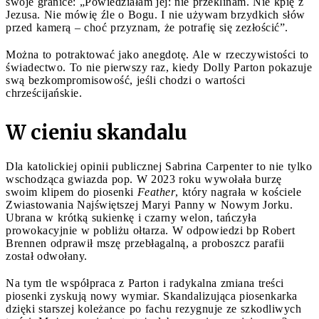
swoje granice: „Powiedziałam jej: nie przeklinam. Nie kpię z
Jezusa. Nie mówię źle o Bogu. I nie używam brzydkich słów
przed kamerą – choć przyznam, że potrafię się zezłościć”.
Można to potraktować jako anegdotę. Ale w rzeczywistości to
świadectwo. To nie pierwszy raz, kiedy Dolly Parton pokazuje
swą bezkompromisowość, jeśli chodzi o wartości
chrześcijańskie.
W cieniu skandalu
Dla katolickiej opinii publicznej Sabrina Carpenter to nie tylko
wschodząca gwiazda pop. W 2023 roku wywołała burzę
swoim klipem do piosenki
Feather
, który nagrała w kościele
Zwiastowania Najświętszej Maryi Panny w Nowym Jorku.
Ubrana w krótką sukienkę i czarny welon, tańczyła
prowokacyjnie w pobliżu ołtarza. W odpowiedzi bp Robert
Brennen odprawił mszę przebłagalną, a proboszcz parafii
został odwołany.
Na tym tle współpraca z Parton i radykalna zmiana treści
piosenki zyskują nowy wymiar. Skandalizująca piosenkarka
dzięki starszej koleżance po fachu rezygnuje ze szkodliwych