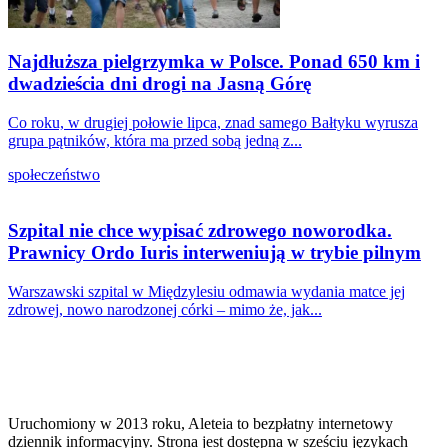
Najdłuższa pielgrzymka w Polsce. Ponad 650 km i
dwadzieścia dni drogi na Jasną Górę
Co roku, w drugiej połowie lipca, znad samego Bałtyku wyrusza
grupa pątników, która ma przed sobą jedną z...
społeczeństwo
Szpital nie chce wypisać zdrowego noworodka.
Prawnicy Ordo Iuris interweniują w trybie pilnym
Warszawski szpital w Międzylesiu odmawia wydania matce jej
zdrowej, nowo narodzonej córki – mimo że, jak...
Uruchomiony w 2013 roku, Aleteia to bezpłatny internetowy
dziennik informacyjny. Strona jest dostępna w sześciu językach