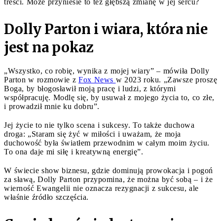
treści. Może przyniesie to też głębszą zmianę w jej sercu?
Dolly Parton i wiara, która nie
jest na pokaz
„Wszystko, co robię, wynika z mojej wiary” – mówiła Dolly
Parton w rozmowie z
Fox News
w 2023 roku. „Zawsze proszę
Boga, by błogosławił moją pracę i ludzi, z którymi
współpracuję. Modlę się, by usuwał z mojego życia to, co złe,
i prowadził mnie ku dobru”.
Jej życie to nie tylko scena i sukcesy. To także duchowa
droga: „Staram się żyć w miłości i uważam, że moja
duchowość była światłem przewodnim w całym moim życiu.
To ona daje mi siłę i kreatywną energię”.
W świecie show biznesu, gdzie dominują prowokacja i pogoń
za sławą, Dolly Parton przypomina, że można być sobą – i że
wierność Ewangelii nie oznacza rezygnacji z sukcesu, ale
właśnie źródło szczęścia.