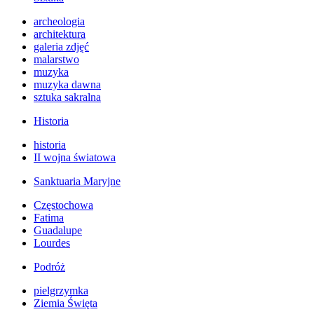
archeologia
architektura
galeria zdjęć
malarstwo
muzyka
muzyka dawna
sztuka sakralna
Historia
historia
II wojna światowa
Sanktuaria Maryjne
Częstochowa
Fatima
Guadalupe
Lourdes
Podróż
pielgrzymka
Ziemia Święta