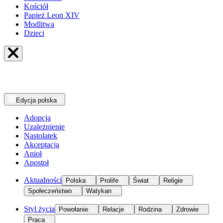
Kościół
Papież Leon XIV
Modlitwa
Dzieci
Edycja
polska
Adopcja
Uzależnienie
Nastolatek
Akceptacja
Anioł
Apostoł
Aktualności
Polska
Prolife
Świat
Religie
Społeczeństwo
Watykan
Styl życia
Powołanie
Relacje
Rodzina
Zdrowie
Praca