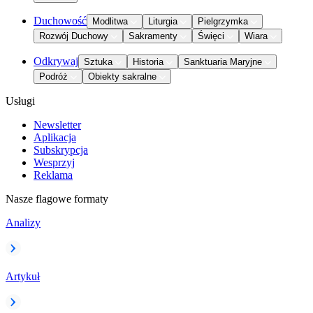
Duchowość
Modlitwa
Liturgia
Pielgrzymka
Rozwój Duchowy
Sakramenty
Święci
Wiara
Odkrywaj
Sztuka
Historia
Sanktuaria Maryjne
Podróż
Obiekty sakralne
Usługi
Newsletter
Aplikacja
Subskrypcja
Wesprzyj
Reklama
Nasze flagowe formaty
Analizy
Artykuł