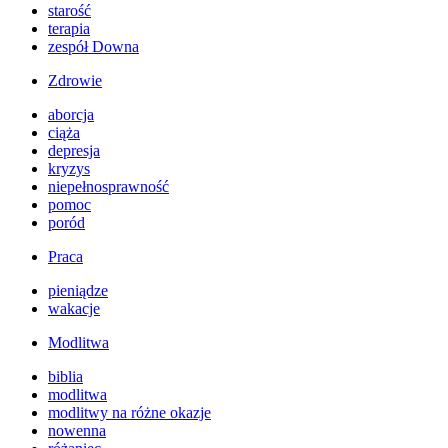
starość
terapia
zespół Downa
Zdrowie
aborcja
ciąża
depresja
kryzys
niepełnosprawność
pomoc
poród
Praca
pieniądze
wakacje
Modlitwa
biblia
modlitwa
modlitwy na różne okazje
nowenna