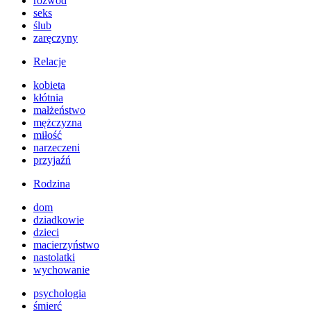
rozwód
seks
ślub
zaręczyny
Relacje
kobieta
kłótnia
małżeństwo
mężczyzna
miłość
narzeczeni
przyjaźń
Rodzina
dom
dziadkowie
dzieci
macierzyństwo
nastolatki
wychowanie
psychologia
śmierć