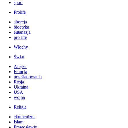
sport
Prolife
aborcja
bioetyka
eutanazja
pro-life
Włochy
Świat
Afryka
Francja
prześladowania
Rosja
Ukraina
USA
wojna
Religie
ekumenizm
Islam
Prawosławie