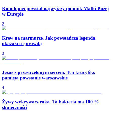
Konotopie: powstał najwyższy pomnik Matki Bożej
w Europie
2
Krew na marmurze. Jak powstańcza legenda
okazała się prawdą
3
Jezus z przestrzelonym sercem. Ten krucyfiks
pamięta powstanie warszawskie
4
Żywy wykrywacz raka. Ta bakteria ma 100 %
skuteczności