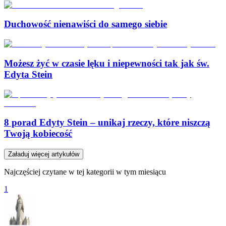
Duchowość nienawiści do samego siebie
Możesz żyć w czasie lęku i niepewności tak jak św.
Edyta Stein
8 porad Edyty Stein – unikaj rzeczy, które niszczą
Twoją kobiecość
Załaduj więcej artykułów
Najczęściej czytane w tej kategorii w tym miesiącu
1