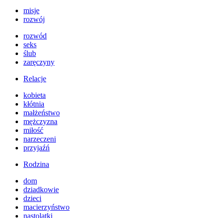
misje
rozwój
rozwód
seks
ślub
zaręczyny
Relacje
kobieta
kłótnia
małżeństwo
mężczyzna
miłość
narzeczeni
przyjaźń
Rodzina
dom
dziadkowie
dzieci
macierzyństwo
nastolatki