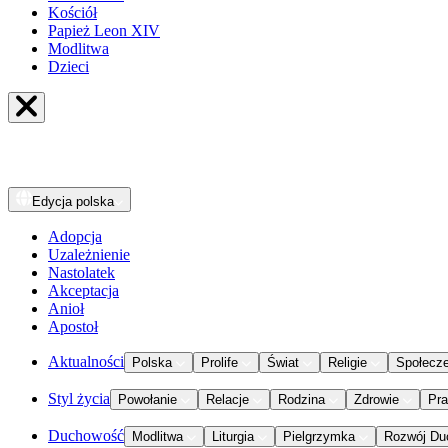
Kościół
Papież Leon XIV
Modlitwa
Dzieci
Edycja
polska
Adopcja
Uzależnienie
Nastolatek
Akceptacja
Anioł
Apostoł
Aktualności
Polska
Prolife
Świat
Religie
Społecz
Styl życia
Powołanie
Relacje
Rodzina
Zdrowie
Pr
Duchowość
Modlitwa
Liturgia
Pielgrzymka
Rozwój Du