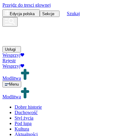
Przejdz do tresci glownej
Szukaj
Edycja
polska
Sekcje
Usługi
Wesprzyj
Rejestr
Wesprzyj
Modlitwa
Menu
Modlitwa
Dobre historie
Duchowość
Styl życia
Pod lupą
Kultura
Aktualności