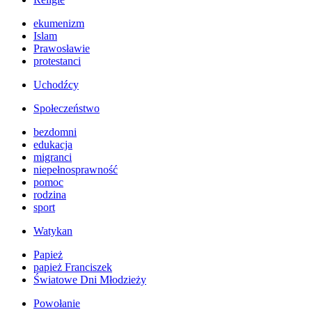
ekumenizm
Islam
Prawosławie
protestanci
Uchodźcy
Społeczeństwo
bezdomni
edukacja
migranci
niepełnosprawność
pomoc
rodzina
sport
Watykan
Papież
papież Franciszek
Światowe Dni Młodzieży
Powołanie