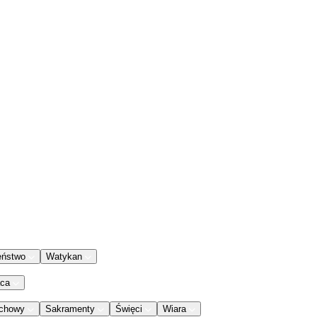
eństwo
Watykan
aca
chowy
Sakramenty
Święci
Wiara