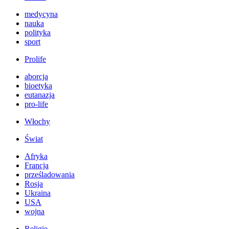
medycyna
nauka
polityka
sport
Prolife
aborcja
bioetyka
eutanazja
pro-life
Włochy
Świat
Afryka
Francja
prześladowania
Rosja
Ukraina
USA
wojna
Religie