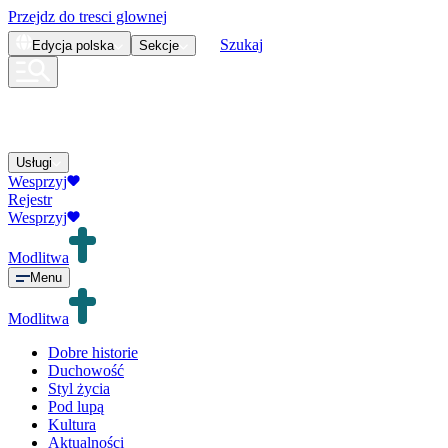
Przejdz do tresci glownej
Szukaj
Edycja
polska
Sekcje
Usługi
Wesprzyj
Rejestr
Wesprzyj
Modlitwa
Menu
Modlitwa
Dobre historie
Duchowość
Styl życia
Pod lupą
Kultura
Aktualności