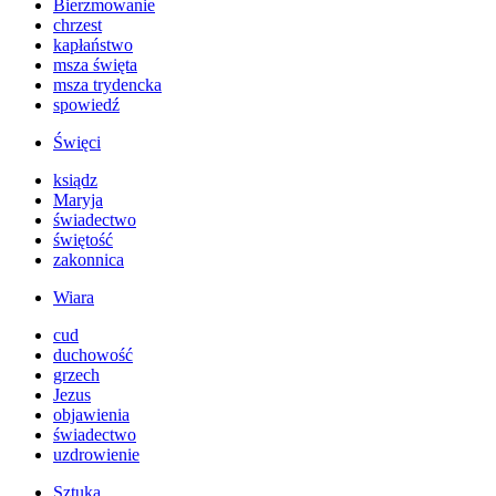
Bierzmowanie
chrzest
kapłaństwo
msza święta
msza trydencka
spowiedź
Święci
ksiądz
Maryja
świadectwo
świętość
zakonnica
Wiara
cud
duchowość
grzech
Jezus
objawienia
świadectwo
uzdrowienie
Sztuka