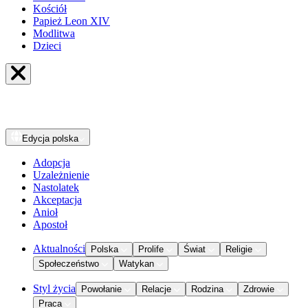
Kościół
Papież Leon XIV
Modlitwa
Dzieci
Edycja
polska
Adopcja
Uzależnienie
Nastolatek
Akceptacja
Anioł
Apostoł
Aktualności
Polska
Prolife
Świat
Religie
Społeczeństwo
Watykan
Styl życia
Powołanie
Relacje
Rodzina
Zdrowie
Praca