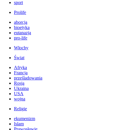
sport
Prolife
aborcja
bioetyka
eutanazja
pro-life
Włochy
Świat
Afryka
Francja
prześladowania
Rosja
Ukraina
USA
wojna
Religie
ekumenizm
Islam
Prawosławie