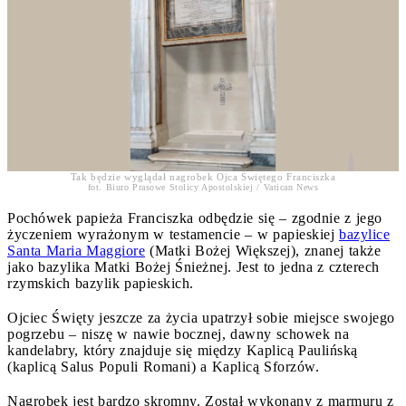
Tak będzie wyglądał nagrobek Ojca Świętego Franciszka
fot. Biuro Prasowe Stolicy Apostolskiej / Vatican News
Pochówek papieża Franciszka odbędzie się – zgodnie z jego
życzeniem wyrażonym w testamencie – w papieskiej
bazylice
Santa Maria Maggiore
(Matki Bożej Większej), znanej także
jako bazylika Matki Bożej Śnieżnej. Jest to jedna z czterech
rzymskich bazylik papieskich.
Ojciec Święty jeszcze za życia upatrzył sobie miejsce swojego
pogrzebu – niszę w nawie bocznej, dawny schowek na
kandelabry, który znajduje się między Kaplicą Paulińską
(kaplicą Salus Populi Romani) a Kaplicą Sforzów.
Nagrobek jest bardzo skromny. Został wykonany z marmuru z