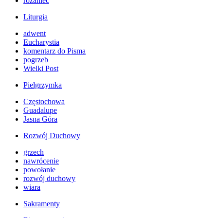
różaniec
Liturgia
adwent
Eucharystia
komentarz do Pisma
pogrzeb
Wielki Post
Pielgrzymka
Częstochowa
Guadalupe
Jasna Góra
Rozwój Duchowy
grzech
nawrócenie
powołanie
rozwój duchowy
wiara
Sakramenty