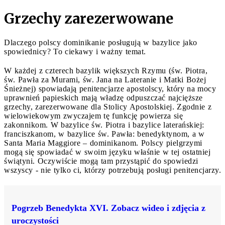
Grzechy zarezerwowane
Dlaczego polscy dominikanie posługują w bazylice jako
spowiednicy? To ciekawy i ważny temat.
W każdej z czterech bazylik większych Rzymu (św. Piotra,
św. Pawła za Murami, św. Jana na Lateranie i Matki Bożej
Śnieżnej) spowiadają penitencjarze apostolscy, który na mocy
uprawnień papieskich mają władzę odpuszczać najcięższe
grzechy, zarezerwowane dla Stolicy Apostolskiej. Zgodnie z
wielowiekowym zwyczajem tę funkcję powierza się
zakonnikom. W bazylice św. Piotra i bazylice laterańskiej:
franciszkanom, w bazylice św. Pawła: benedyktynom, a w
Santa Maria Maggiore – dominikanom. Polscy pielgrzymi
mogą się spowiadać w swoim języku właśnie w tej ostatniej
świątyni. Oczywiście mogą tam przystąpić do spowiedzi
wszyscy - nie tylko ci, którzy potrzebują posługi penitencjarzy.
Pogrzeb Benedykta XVI. Zobacz wideo i zdjęcia z
uroczystości