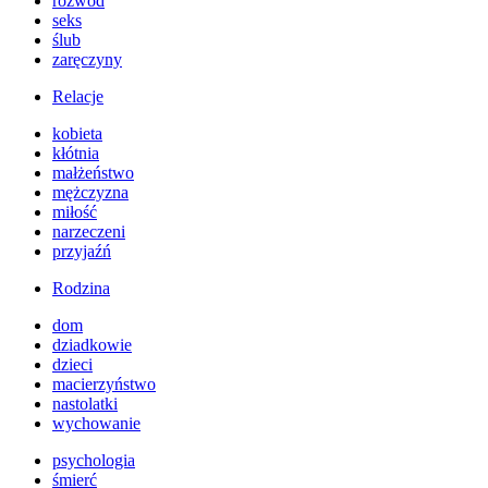
rozwód
seks
ślub
zaręczyny
Relacje
kobieta
kłótnia
małżeństwo
mężczyzna
miłość
narzeczeni
przyjaźń
Rodzina
dom
dziadkowie
dzieci
macierzyństwo
nastolatki
wychowanie
psychologia
śmierć