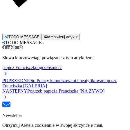
TODO MESSAGE
Archiwizuj artykuł
TODO MESSAGE
:
Słowa kluczowe/tagi powiązane z tym artykułem:
papież Franciszek
pogrzeb
śmierć
POPRZEDNI
Oto Polacy kanonizowani i beatyfikowani przez
Franciszka [GALERIA]
NASTĘPNY
Pogrzeb papieża Franciszka [NA ŻYWO]
Newsletter
Otrzymuj Aleteia codziennie w swojej skrzynce e-mail.