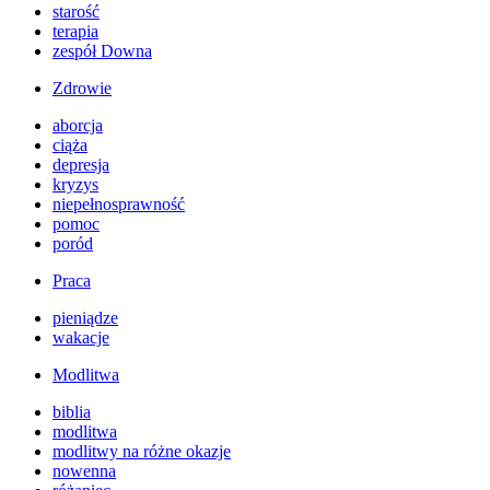
starość
terapia
zespół Downa
Zdrowie
aborcja
ciąża
depresja
kryzys
niepełnosprawność
pomoc
poród
Praca
pieniądze
wakacje
Modlitwa
biblia
modlitwa
modlitwy na różne okazje
nowenna