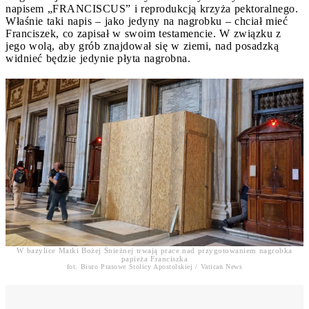
napisem „FRANCISCUS” i reprodukcją krzyża pektoralnego.
Właśnie taki napis – jako jedyny na nagrobku – chciał mieć
Franciszek, co zapisał w swoim testamencie. W związku z
jego wolą, aby grób znajdował się w ziemi, nad posadzką
widnieć będzie jedynie płyta nagrobna.
W bazylice Matki Bożej Śnieżnej trwają prace nad przygotowaniem nagrobka
papieża Franciszka
fot. Biuro Prasowe Stolicy Apostolskiej / Vatican News