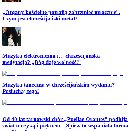
„Organy kościelne potrafią zabrzmieć mrocznie”.
Czym jest chrześcijański metal?
Muzyka elektroniczna i… chrześcijańska
medytacja? „Bóg daje wolność!”
Muzyka taneczna w chrześcijańskim wydaniu?
Posłuchaj tego!
Od 40 lat tarnowski chór „Puellae Orantes” podbija
świat muzyką i pięknem. „Śpiew to wspaniała forma