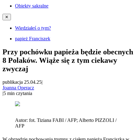
Obiekty sakralne
✕
Wiedziałeś o tym?
papież Franciszek
Przy pochówku papieża będzie obecnych
8 Polaków. Wiąże się z tym ciekawy
zwyczaj
publikacja 25.04.25
|
Joanna Operacz
|
5
min czytania
Autor:
fot. Tiziana FABI / AFP; Alberto PIZZOLI /
AFP
W obrzędzie pochowania trumny z ciałem papieża Franciszka w