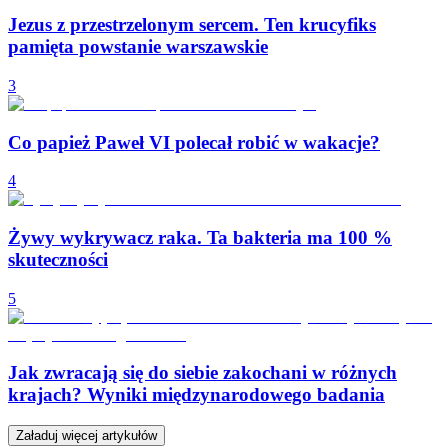
Jezus z przestrzelonym sercem. Ten krucyfiks
pamięta powstanie warszawskie
3
Co papież Paweł VI polecał robić w wakacje?
4
Żywy wykrywacz raka. Ta bakteria ma 100 %
skuteczności
5
Jak zwracają się do siebie zakochani w różnych
krajach? Wyniki międzynarodowego badania
Załaduj więcej artykułów