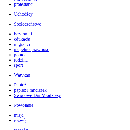
protestanci
Uchodźcy
Społeczeństwo
bezdomni
edukacja
migranci
niepełnosprawność
pomoc
rodzina
sport
Watykan
Papież
papież Franciszek
Światowe Dni Młodzieży
Powołanie
misje
rozwój