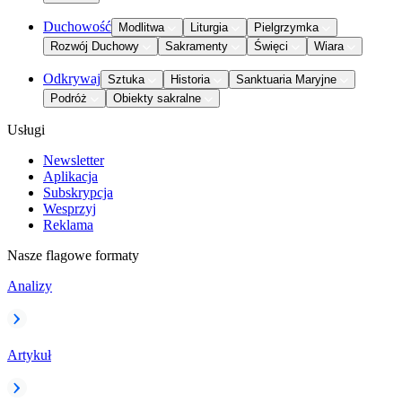
Duchowość
Modlitwa
Liturgia
Pielgrzymka
Rozwój Duchowy
Sakramenty
Święci
Wiara
Odkrywaj
Sztuka
Historia
Sanktuaria Maryjne
Podróż
Obiekty sakralne
Usługi
Newsletter
Aplikacja
Subskrypcja
Wesprzyj
Reklama
Nasze flagowe formaty
Analizy
Artykuł