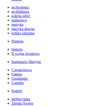
archeologia
architektura
galeria zdjęć
malarstwo
muzyka
muzyka dawna
sztuka sakralna
Historia
historia
II wojna światowa
Sanktuaria Maryjne
Częstochowa
Fatima
Guadalupe
Lourdes
Podróż
pielgrzymka
Ziemia Święta