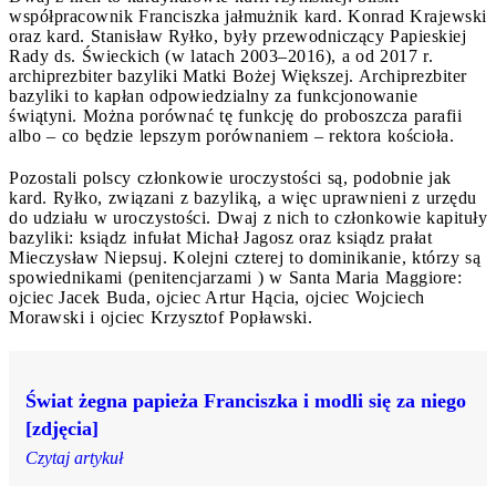
współpracownik Franciszka jałmużnik kard. Konrad Krajewski
oraz kard. Stanisław Ryłko, były przewodniczący Papieskiej
Rady ds. Świeckich (w latach 2003–2016), a od 2017 r.
archiprezbiter bazyliki Matki Bożej Większej. Archiprezbiter
bazyliki to kapłan odpowiedzialny za funkcjonowanie
świątyni. Można porównać tę funkcję do proboszcza parafii
albo – co będzie lepszym porównaniem – rektora kościoła.
Pozostali polscy członkowie uroczystości są, podobnie jak
kard. Ryłko, związani z bazyliką, a więc uprawnieni z urzędu
do udziału w uroczystości. Dwaj z nich to członkowie kapituły
bazyliki: ksiądz infułat Michał Jagosz oraz ksiądz prałat
Mieczysław Niepsuj. Kolejni czterej to dominikanie, którzy są
spowiednikami (penitencjarzami ) w Santa Maria Maggiore:
ojciec Jacek Buda, ojciec Artur Hącia, ojciec Wojciech
Morawski i ojciec Krzysztof Popławski.
Świat żegna papieża Franciszka i modli się za niego
[zdjęcia]
Czytaj artykuł