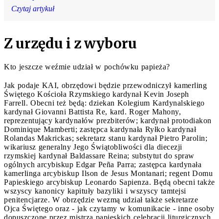
Czytaj artykuł
Z urzędu i z wyboru
Kto jeszcze weźmie udział w pochówku papieża?
Jak podaje KAI, obrzędowi będzie przewodniczył kamerling
Świętego Kościoła Rzymskiego kardynał Kevin Joseph
Farrell. Obecni też będą: dziekan Kolegium Kardynalskiego
kardynał Giovanni Battista Re, kard. Roger Mahony,
reprezentujący kardynałów prezbiterów; kardynał protodiakon
Dominique Mamberti; zastępca kardynała Ryłko kardynał
Rolandas Makrickas; sekretarz stanu kardynał Pietro Parolin;
wikariusz generalny Jego Świątobliwości dla diecezji
rzymskiej kardynał Baldassare Reina; substytut do spraw
ogólnych arcybiskup Edgar Peña Parra; zastępca kardynała
kamerlinga arcybiskup Ilson de Jesus Montanari; regent Domu
Papieskiego arcybiskup Leonardo Sapienza. Będą obecni także
wszyscy kanonicy kapituły bazyliki i wszyscy tamtejsi
penitencjarze. W obrzędzie wezmą udział także sekretarze
Ojca Świętego oraz - jak czytamy w komunikacie - inne osoby
dopuszczone przez mistrza papieskich celebracji liturgicznych.