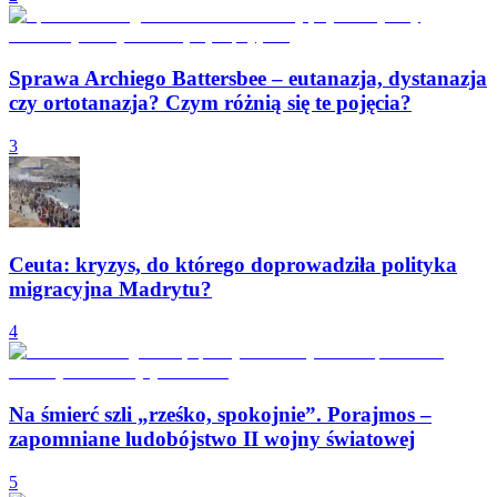
Sprawa Archiego Battersbee – eutanazja, dystanazja
czy ortotanazja? Czym różnią się te pojęcia?
3
Ceuta: kryzys, do którego doprowadziła polityka
migracyjna Madrytu?
4
Na śmierć szli „rześko, spokojnie”. Porajmos –
zapomniane ludobójstwo II wojny światowej
5