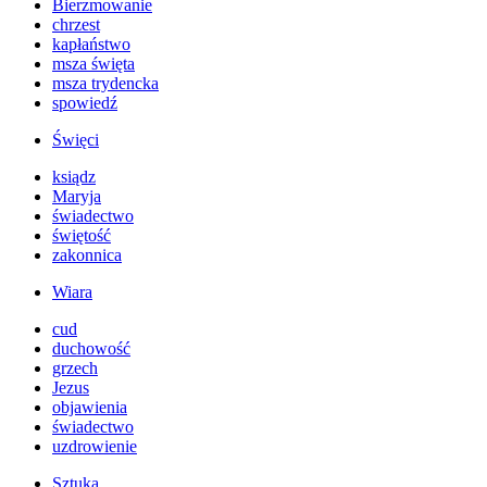
Bierzmowanie
chrzest
kapłaństwo
msza święta
msza trydencka
spowiedź
Święci
ksiądz
Maryja
świadectwo
świętość
zakonnica
Wiara
cud
duchowość
grzech
Jezus
objawienia
świadectwo
uzdrowienie
Sztuka