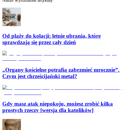
Nasze wyróżnione artykuły
Od plaży do kolacji: letnie ubrania, które
sprawdzają się przez cały dzień
„Organy kościelne potrafią zabrzmieć mrocznie”.
Czym jest chrześcijański metal?
Gdy masz atak niepokoju, możesz zrobić kilka
prostych rzeczy [wersja dla katolików]