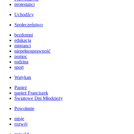
protestanci
Uchodźcy
Społeczeństwo
bezdomni
edukacja
migranci
niepełnosprawność
pomoc
rodzina
sport
Watykan
Papież
papież Franciszek
Światowe Dni Młodzieży
Powołanie
misje
rozwój