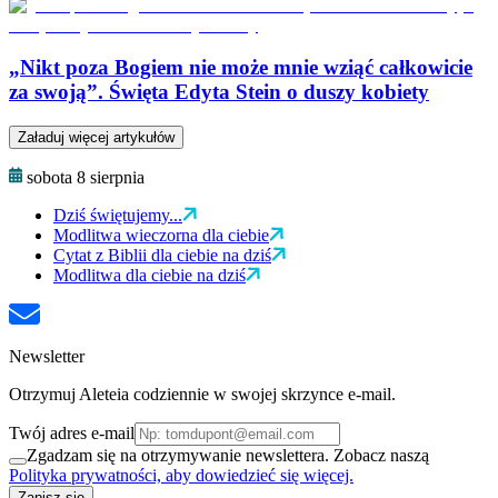
„Nikt poza Bogiem nie może mnie wziąć całkowicie
za swoją”. Święta Edyta Stein o duszy kobiety
Załaduj więcej artykułów
sobota 8 sierpnia
Dziś świętujemy...
Modlitwa wieczorna dla ciebie
Cytat z Biblii dla ciebie na dziś
Modlitwa dla ciebie na dziś
Newsletter
Otrzymuj Aleteia codziennie w swojej skrzynce e-mail.
Twój adres e-mail
Zgadzam się na otrzymywanie newslettera. Zobacz naszą
Polityka prywatności, aby dowiedzieć się więcej.
Zapisz się