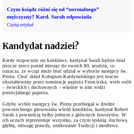
Czym ksiądz różni się od “normalnego”
mężczyzny? Kard. Sarah odpowiada
Czytaj artykuł
Kandydat nadziei?
Kiedy rozpocznie się konklawe, kardynał Sarah będzie miał
jeszcze nieco ponad miesiąc do swoich 80. urodzin, co
oznacza, że wciąż może brać udział w wyborze następcy św.
Piotra. Choć skład Kolegium Kardynalskiego jest mocno
ukształtowany przez nominacje papieża Franciszka, wiele osób
– świeckich i duchownych – właśnie w nim widzi
potencjalnego papieża.
Gdyby wybór następcy św. Piotra przebiegał w drodze
powszechnego głosowania wśród katolików, kardynał Robert
Sarah z pewnością byłby jednym z głównych faworytów. W
ich oczach reprezentuje wszystko, za czym tęsknią: duchową
głębię, odwagę prawdy, umiłowanie Tradycji i modlitwy.