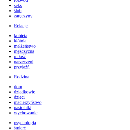
rozwód
seks
ślub
zaręczyny
Relacje
kobieta
kłótnia
małżeństwo
mężczyzna
miłość
narzeczeni
przyjaźń
Rodzina
dom
dziadkowie
dzieci
macierzyństwo
nastolatki
wychowanie
psychologia
śmierć