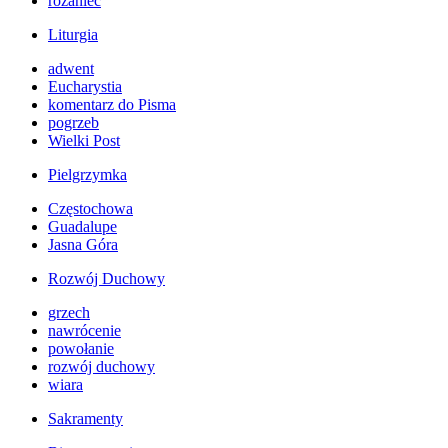
różaniec
Liturgia
adwent
Eucharystia
komentarz do Pisma
pogrzeb
Wielki Post
Pielgrzymka
Częstochowa
Guadalupe
Jasna Góra
Rozwój Duchowy
grzech
nawrócenie
powołanie
rozwój duchowy
wiara
Sakramenty