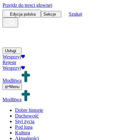
Przejdz do tresci glownej
Szukaj
Edycja
polska
Sekcje
Usługi
Wesprzyj
Rejestr
Wesprzyj
Modlitwa
Menu
Modlitwa
Dobre historie
Duchowość
Styl życia
Pod lupą
Kultura
Aktualności