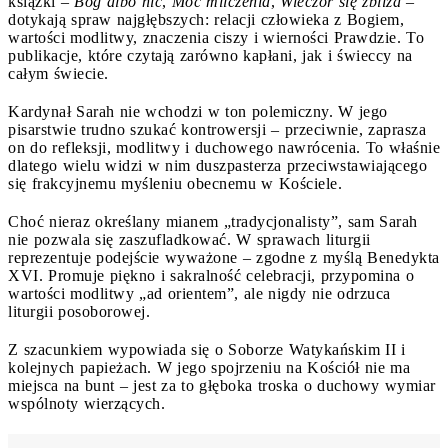
książki –
Bóg albo nic
,
Moc milczenia
,
Wieczór się zbliża
–
dotykają spraw najgłębszych: relacji człowieka z Bogiem,
wartości modlitwy, znaczenia ciszy i wierności Prawdzie. To
publikacje, które czytają zarówno kapłani, jak i świeccy na
całym świecie.
Kardynał Sarah nie wchodzi w ton polemiczny. W jego
pisarstwie trudno szukać kontrowersji – przeciwnie, zaprasza
on do refleksji, modlitwy i duchowego nawrócenia. To właśnie
dlatego wielu widzi w nim duszpasterza przeciwstawiającego
się frakcyjnemu myśleniu obecnemu w Kościele.
Choć nieraz określany mianem „tradycjonalisty”, sam Sarah
nie pozwala się zaszufladkować. W sprawach liturgii
reprezentuje podejście wyważone – zgodne z myślą Benedykta
XVI. Promuje piękno i sakralność celebracji, przypomina o
wartości modlitwy „ad orientem”, ale nigdy nie odrzuca
liturgii posoborowej.
Z szacunkiem wypowiada się o Soborze Watykańskim II i
kolejnych papieżach. W jego spojrzeniu na Kościół nie ma
miejsca na bunt – jest za to głęboka troska o duchowy wymiar
wspólnoty wierzących.