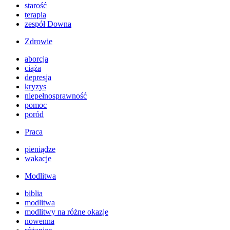
starość
terapia
zespół Downa
Zdrowie
aborcja
ciąża
depresja
kryzys
niepełnosprawność
pomoc
poród
Praca
pieniądze
wakacje
Modlitwa
biblia
modlitwa
modlitwy na różne okazje
nowenna