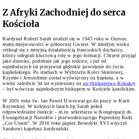
Z Afryki Zachodniej do serca
Kościoła
Kardynał Robert Sarah urodził się w 1945 roku w Ourous,
małej miejscowości w północnej Gwinei. W młodym wieku
zetknął się z misyjną działalnością francuskich duchaczy,
którzy odegrali kluczową rolę w jego formacji. Chrzest przyjął
jako dziecko, podobnie jak jego rodzice, i już od
najmłodszych lat przejawiał głębokie powołanie do życia
kapłańskiego. Po studiach w Wybrzeżu Kości Słoniowej,
Rzymie i Jerozolimie został wyświęcony na kapłana, a w
wieku zaledwie 34 lat wyniesiony na
arcybiskupstwo Konakry
– był wówczas najmłodszym biskupem w Kościele katolickim.
W 2001 roku św. Jan Paweł II wezwał go do pracy w Kurii
Rzymskiej. W kolejnych latach bp Sarah pełnił
odpowiedzialne funkcje – m.in. sekretarza w Kongregacji ds.
Ewangelizacji Narodów i przewodniczącego Papieskiej Rady
„Cor Unum”. W 2010 roku papież Benedykt XVI wręczył
Sarahowi kapelusz kardynalski.