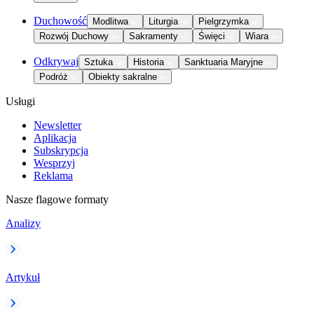
Duchowość
Modlitwa
Liturgia
Pielgrzymka
Rozwój Duchowy
Sakramenty
Święci
Wiara
Odkrywaj
Sztuka
Historia
Sanktuaria Maryjne
Podróż
Obiekty sakralne
Usługi
Newsletter
Aplikacja
Subskrypcja
Wesprzyj
Reklama
Nasze flagowe formaty
Analizy
Artykuł