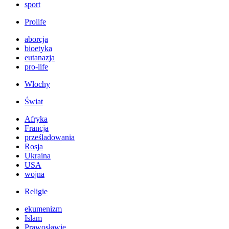
sport
Prolife
aborcja
bioetyka
eutanazja
pro-life
Włochy
Świat
Afryka
Francja
prześladowania
Rosja
Ukraina
USA
wojna
Religie
ekumenizm
Islam
Prawosławie