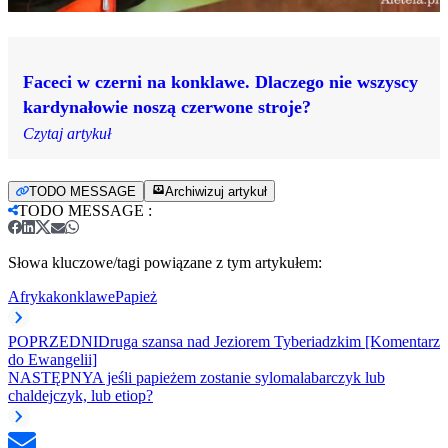
Faceci w czerni na konklawe. Dlaczego nie wszyscy
kardynałowie noszą czerwone stroje?
Czytaj artykuł
TODO MESSAGE
Archiwizuj artykuł
TODO MESSAGE
:
Słowa kluczowe/tagi powiązane z tym artykułem:
Afryka
konklawe
Papież
POPRZEDNI
Druga szansa nad Jeziorem Tyberiadzkim [Komentarz
do Ewangelii]
NASTĘPNY
A jeśli papieżem zostanie sylomalabarczyk lub
chaldejczyk, lub etiop?