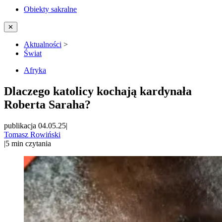
Obiekty sakralne
✕
Aktualności
>
Świat
Afryka
Dlaczego katolicy kochają kardynała
Roberta Saraha?
publikacja 04.05.25
|
Tomasz Rowiński
|
5
min czytania