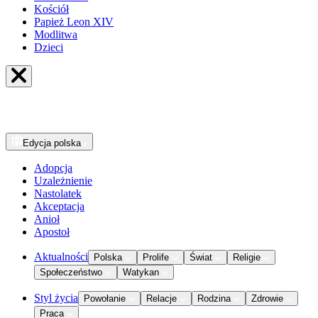
Kościół
Papież Leon XIV
Modlitwa
Dzieci
Edycja
polska
Adopcja
Uzależnienie
Nastolatek
Akceptacja
Anioł
Apostoł
Aktualności
Polska
Prolife
Świat
Religie
Społeczeństwo
Watykan
Styl życia
Powołanie
Relacje
Rodzina
Zdrowie
Praca