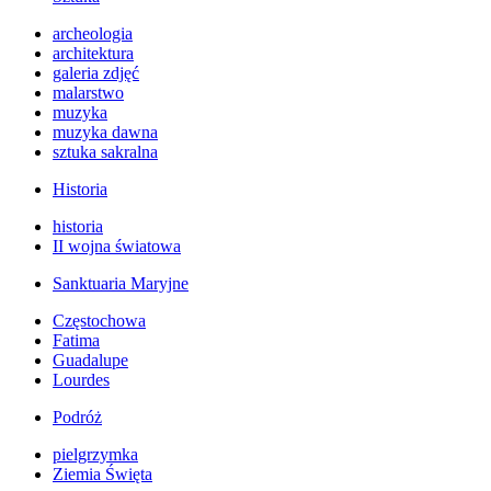
archeologia
architektura
galeria zdjęć
malarstwo
muzyka
muzyka dawna
sztuka sakralna
Historia
historia
II wojna światowa
Sanktuaria Maryjne
Częstochowa
Fatima
Guadalupe
Lourdes
Podróż
pielgrzymka
Ziemia Święta