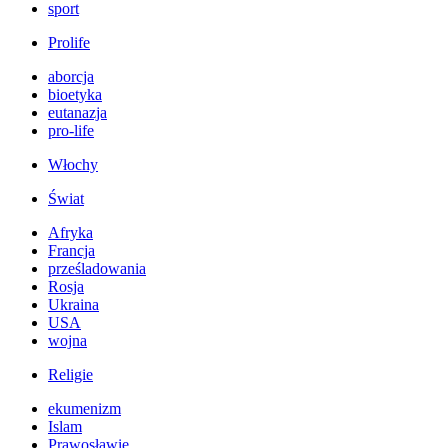
sport
Prolife
aborcja
bioetyka
eutanazja
pro-life
Włochy
Świat
Afryka
Francja
prześladowania
Rosja
Ukraina
USA
wojna
Religie
ekumenizm
Islam
Prawosławie