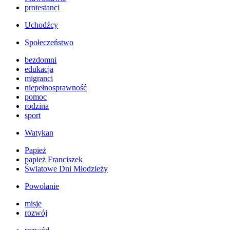
protestanci
Uchodźcy
Społeczeństwo
bezdomni
edukacja
migranci
niepełnosprawność
pomoc
rodzina
sport
Watykan
Papież
papież Franciszek
Światowe Dni Młodzieży
Powołanie
misje
rozwój