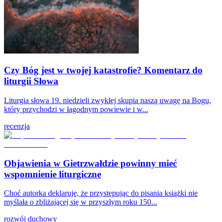
Czy Bóg jest w twojej katastrofie? Komentarz do
liturgii Słowa
Liturgia słowa 19. niedzieli zwykłej skupia naszą uwagę na Bogu,
który przychodzi w łagodnym powiewie i w...
recenzja
Objawienia w Gietrzwałdzie powinny mieć
wspomnienie liturgiczne
Choć autorka deklaruje, że przystępując do pisania książki nie
myślała o zbliżającej się w przyszłym roku 150...
rozwój duchowy