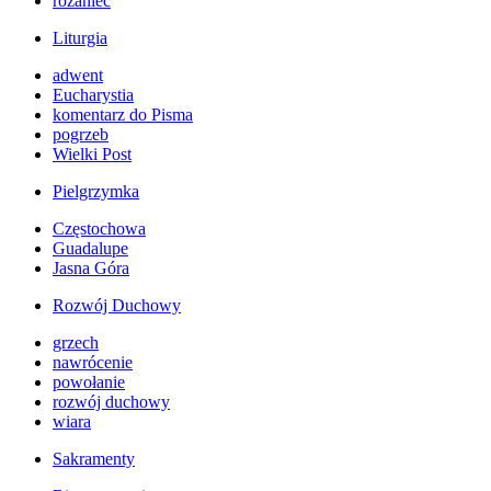
różaniec
Liturgia
adwent
Eucharystia
komentarz do Pisma
pogrzeb
Wielki Post
Pielgrzymka
Częstochowa
Guadalupe
Jasna Góra
Rozwój Duchowy
grzech
nawrócenie
powołanie
rozwój duchowy
wiara
Sakramenty