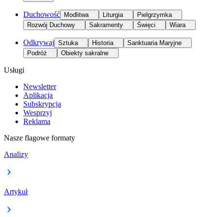
Duchowość
Modlitwa
Liturgia
Pielgrzymka
Rozwój Duchowy
Sakramenty
Święci
Wiara
Odkrywaj
Sztuka
Historia
Sanktuaria Maryjne
Podróż
Obiekty sakralne
Usługi
Newsletter
Aplikacja
Subskrypcja
Wesprzyj
Reklama
Nasze flagowe formaty
Analizy
Artykuł