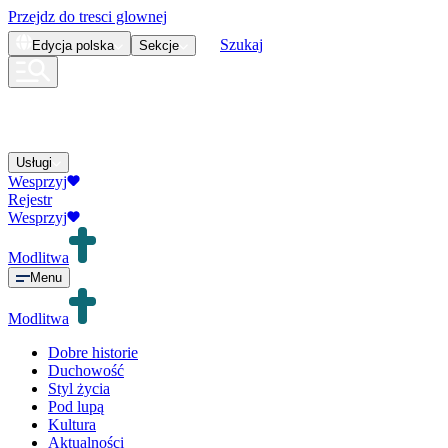
Przejdz do tresci glownej
Szukaj
Edycja
polska
Sekcje
Usługi
Wesprzyj
Rejestr
Wesprzyj
Modlitwa
Menu
Modlitwa
Dobre historie
Duchowość
Styl życia
Pod lupą
Kultura
Aktualności