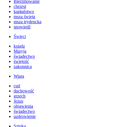
Bierzmowanie
chrzest
kapłaństwo
msza święta
msza trydencka
spowiedź
Święci
ksiądz
Maryja
świadectwo
świętość
zakonnica
Wiara
cud
duchowość
grzech
Jezus
objawienia
świadectwo
uzdrowienie
Sztuka