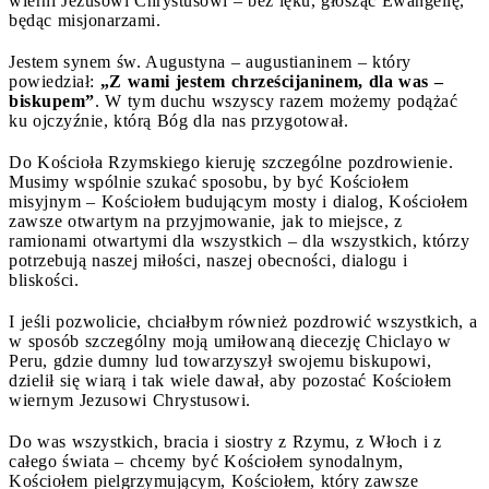
wierni Jezusowi Chrystusowi – bez lęku, głosząc Ewangelię,
będąc misjonarzami.
Jestem synem św. Augustyna – augustianinem – który
powiedział:
„Z wami jestem chrześcijaninem, dla was –
biskupem”
. W tym duchu wszyscy razem możemy podążać
ku ojczyźnie, którą Bóg dla nas przygotował.
Do Kościoła Rzymskiego kieruję szczególne pozdrowienie.
Musimy wspólnie szukać sposobu, by być Kościołem
misyjnym – Kościołem budującym mosty i dialog, Kościołem
zawsze otwartym na przyjmowanie, jak to miejsce, z
ramionami otwartymi dla wszystkich – dla wszystkich, którzy
potrzebują naszej miłości, naszej obecności, dialogu i
bliskości.
I jeśli pozwolicie, chciałbym również pozdrowić wszystkich, a
w sposób szczególny moją umiłowaną diecezję Chiclayo w
Peru, gdzie dumny lud towarzyszył swojemu biskupowi,
dzielił się wiarą i tak wiele dawał, aby pozostać Kościołem
wiernym Jezusowi Chrystusowi.
Do was wszystkich, bracia i siostry z Rzymu, z Włoch i z
całego świata – chcemy być Kościołem synodalnym,
Kościołem pielgrzymującym, Kościołem, który zawsze