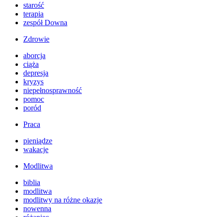
starość
terapia
zespół Downa
Zdrowie
aborcja
ciąża
depresja
kryzys
niepełnosprawność
pomoc
poród
Praca
pieniądze
wakacje
Modlitwa
biblia
modlitwa
modlitwy na różne okazje
nowenna