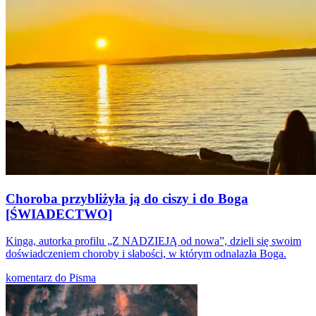
Choroba przybliżyła ją do ciszy i do Boga
[ŚWIADECTWO]
Kinga, autorka profilu „Z NADZIEJĄ od nowa”, dzieli się swoim
doświadczeniem choroby i słabości, w którym odnalazła Boga.
komentarz do Pisma