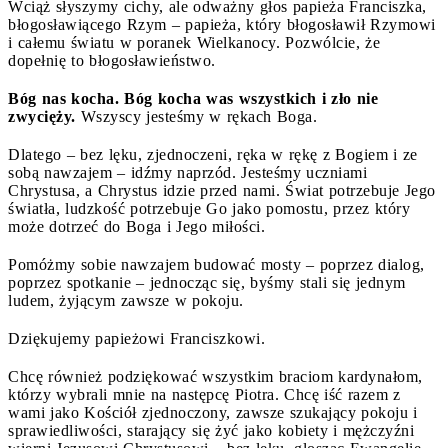
Wciąż słyszymy cichy, ale odważny głos papieża Franciszka,
błogosławiącego Rzym – papieża, który błogosławił Rzymowi
i całemu światu w poranek Wielkanocy. Pozwólcie, że
dopełnię to błogosławieństwo.
Bóg nas kocha. Bóg kocha was wszystkich i zło nie
zwycięży.
Wszyscy jesteśmy w rękach Boga.
Dlatego – bez lęku, zjednoczeni, ręka w rękę z Bogiem i ze
sobą nawzajem – idźmy naprzód. Jesteśmy uczniami
Chrystusa, a Chrystus idzie przed nami. Świat potrzebuje Jego
światła, ludzkość potrzebuje Go jako pomostu, przez który
może dotrzeć do Boga i Jego miłości.
Pomóżmy sobie nawzajem budować mosty – poprzez dialog,
poprzez spotkanie – jednocząc się, byśmy stali się jednym
ludem, żyjącym zawsze w pokoju.
Dziękujemy papieżowi Franciszkowi.
Chcę również podziękować wszystkim braciom kardynałom,
którzy wybrali mnie na następcę Piotra. Chcę iść razem z
wami jako Kościół zjednoczony, zawsze szukający pokoju i
sprawiedliwości, starający się żyć jako kobiety i mężczyźni