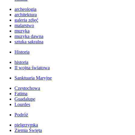
archeologia
architektura
galeria zdjęć
malarstwo
muzyka
muzyka dawna
sztuka sakralna
Historia
historia
II wojna światowa
Sanktuaria Maryjne
Częstochowa
Fatima
Guadalupe
Lourdes
Podróż
pielgrzymka
Ziemia Święta