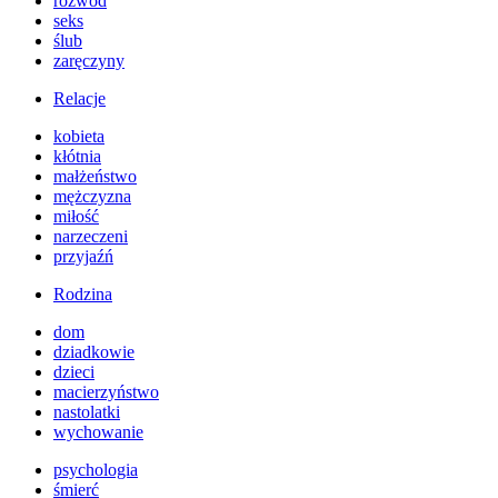
rozwód
seks
ślub
zaręczyny
Relacje
kobieta
kłótnia
małżeństwo
mężczyzna
miłość
narzeczeni
przyjaźń
Rodzina
dom
dziadkowie
dzieci
macierzyństwo
nastolatki
wychowanie
psychologia
śmierć