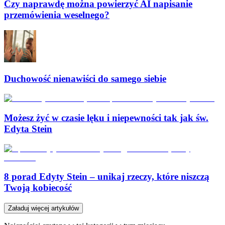
Czy naprawdę można powierzyć AI napisanie
przemówienia weselnego?
Duchowość nienawiści do samego siebie
Możesz żyć w czasie lęku i niepewności tak jak św.
Edyta Stein
8 porad Edyty Stein – unikaj rzeczy, które niszczą
Twoją kobiecość
Załaduj więcej artykułów