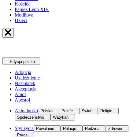
Kościół
Papież Leon XIV
Modlitwa
Dzieci
Edycja
polska
Adopcja
Uzależnienie
Nastolatek
Akceptacja
Anioł
Apostoł
Aktualności
Polska
Prolife
Świat
Religie
Społeczeństwo
Watykan
Styl życia
Powołanie
Relacje
Rodzina
Zdrowie
Praca