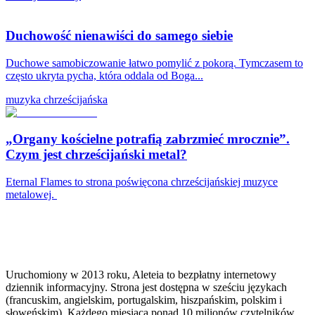
Duchowość nienawiści do samego siebie
Duchowe samobiczowanie łatwo pomylić z pokorą. Tymczasem to
często ukryta pycha, która oddala od Boga...
muzyka chrześcijańska
„Organy kościelne potrafią zabrzmieć mrocznie”.
Czym jest chrześcijański metal?
Eternal Flames to strona poświęcona chrześcijańskiej muzyce
metalowej.
Uruchomiony w 2013 roku, Aleteia to bezpłatny internetowy
dziennik informacyjny. Strona jest dostępna w sześciu językach
(francuskim, angielskim, portugalskim, hiszpańskim, polskim i
słoweńskim). Każdego miesiąca ponad 10 milionów czytelników