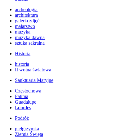
archeologia
architektura
galeria zdjęć
malarstwo
muzyka
muzyka dawna
sztuka sakralna
Historia
historia
II wojna światowa
Sanktuaria Maryjne
Częstochowa
Fatima
Guadalupe
Lourdes
Podróż
pielgrzymka
Ziemia Święta