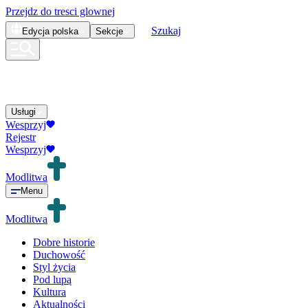
Przejdz do tresci glownej
Szukaj
Edycja
polska
Sekcje
Usługi
Wesprzyj
Rejestr
Wesprzyj
Modlitwa
Menu
Modlitwa
Dobre historie
Duchowość
Styl życia
Pod lupą
Kultura
Aktualności