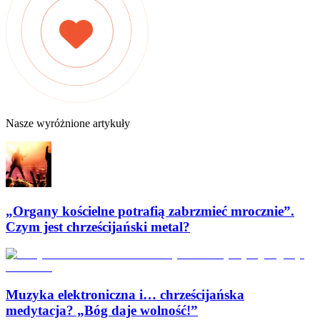
Nasze wyróżnione artykuły
„Organy kościelne potrafią zabrzmieć mrocznie”.
Czym jest chrześcijański metal?
Muzyka elektroniczna i… chrześcijańska
medytacja? „Bóg daje wolność!”