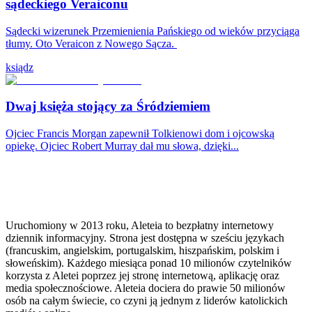
sądeckiego Veraiconu
Sądecki wizerunek Przemienienia Pańskiego od wieków przyciąga
tłumy. Oto Veraicon z Nowego Sącza.
ksiądz
Dwaj księża stojący za Śródziemiem
Ojciec Francis Morgan zapewnił Tolkienowi dom i ojcowską
opiekę. Ojciec Robert Murray dał mu słowa, dzięki...
Uruchomiony w 2013 roku, Aleteia to bezpłatny internetowy
dziennik informacyjny. Strona jest dostępna w sześciu językach
(francuskim, angielskim, portugalskim, hiszpańskim, polskim i
słoweńskim). Każdego miesiąca ponad 10 milionów czytelników
korzysta z Aletei poprzez jej stronę internetową, aplikację oraz
media społecznościowe. Aleteia dociera do prawie 50 milionów
osób na całym świecie, co czyni ją jednym z liderów katolickich