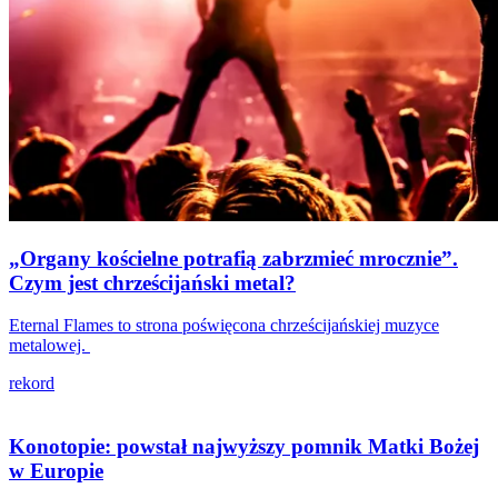
„Organy kościelne potrafią zabrzmieć mrocznie”.
Czym jest chrześcijański metal?
Eternal Flames to strona poświęcona chrześcijańskiej muzyce
metalowej.
rekord
Konotopie: powstał najwyższy pomnik Matki Bożej
w Europie