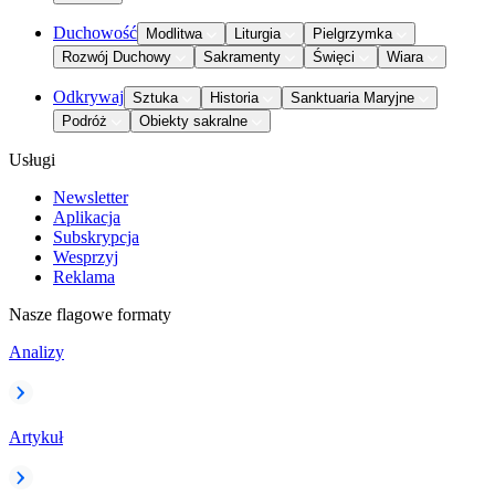
Duchowość
Modlitwa
Liturgia
Pielgrzymka
Rozwój Duchowy
Sakramenty
Święci
Wiara
Odkrywaj
Sztuka
Historia
Sanktuaria Maryjne
Podróż
Obiekty sakralne
Usługi
Newsletter
Aplikacja
Subskrypcja
Wesprzyj
Reklama
Nasze flagowe formaty
Analizy
Artykuł