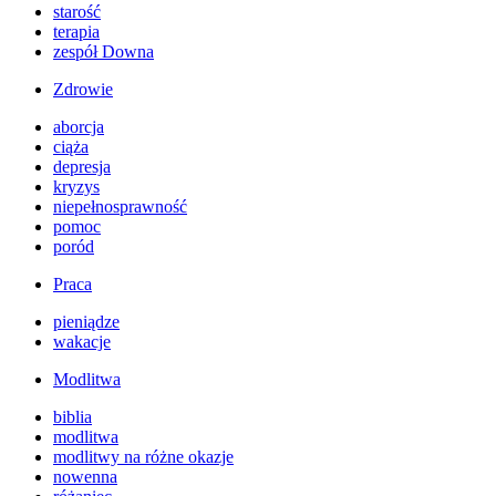
starość
terapia
zespół Downa
Zdrowie
aborcja
ciąża
depresja
kryzys
niepełnosprawność
pomoc
poród
Praca
pieniądze
wakacje
Modlitwa
biblia
modlitwa
modlitwy na różne okazje
nowenna