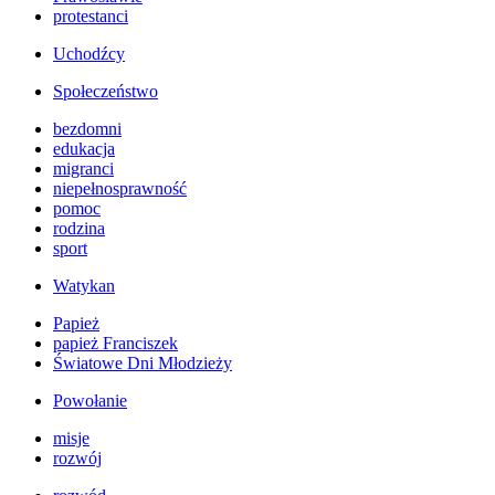
protestanci
Uchodźcy
Społeczeństwo
bezdomni
edukacja
migranci
niepełnosprawność
pomoc
rodzina
sport
Watykan
Papież
papież Franciszek
Światowe Dni Młodzieży
Powołanie
misje
rozwój