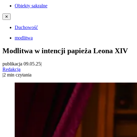
Obiekty sakralne
✕
Duchowość
modlitwa
Modlitwa w intencji papieża Leona XIV
publikacja 09.05.25
|
Redakcja
|
2
min czytania