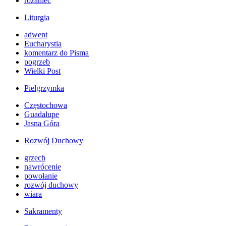
różaniec
Liturgia
adwent
Eucharystia
komentarz do Pisma
pogrzeb
Wielki Post
Pielgrzymka
Częstochowa
Guadalupe
Jasna Góra
Rozwój Duchowy
grzech
nawrócenie
powołanie
rozwój duchowy
wiara
Sakramenty