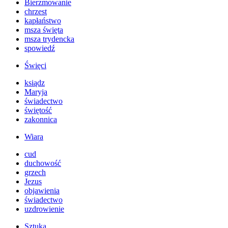
Bierzmowanie
chrzest
kapłaństwo
msza święta
msza trydencka
spowiedź
Święci
ksiądz
Maryja
świadectwo
świętość
zakonnica
Wiara
cud
duchowość
grzech
Jezus
objawienia
świadectwo
uzdrowienie
Sztuka