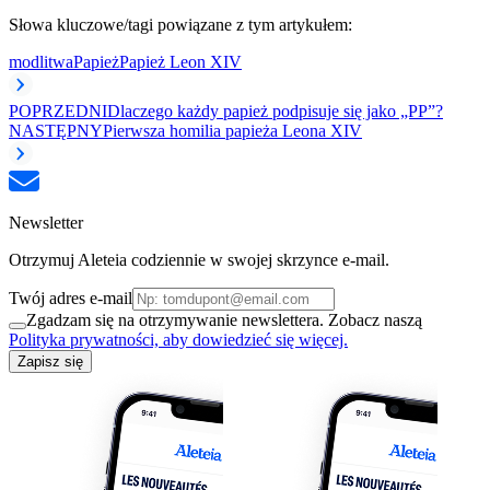
Słowa kluczowe/tagi powiązane z tym artykułem:
modlitwa
Papież
Papież Leon XIV
POPRZEDNI
Dlaczego każdy papież podpisuje się jako „PP”?
NASTĘPNY
Pierwsza homilia papieża Leona XIV
Newsletter
Otrzymuj Aleteia codziennie w swojej skrzynce e-mail.
Twój adres e-mail
Zgadzam się na otrzymywanie newslettera. Zobacz naszą
Polityka prywatności, aby dowiedzieć się więcej.
Zapisz się