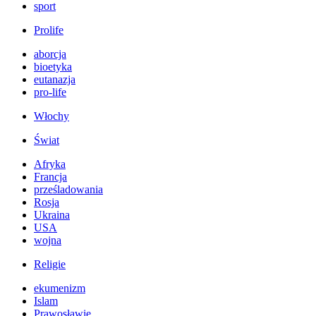
sport
Prolife
aborcja
bioetyka
eutanazja
pro-life
Włochy
Świat
Afryka
Francja
prześladowania
Rosja
Ukraina
USA
wojna
Religie
ekumenizm
Islam
Prawosławie