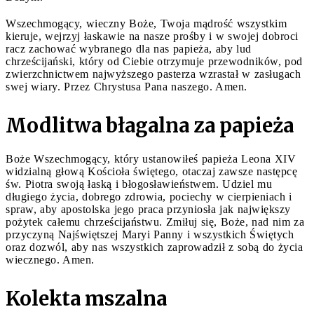
Wszechmogący, wieczny Boże, Twoja mądrość wszystkim
kieruje, wejrzyj łaskawie na nasze prośby i w swojej dobroci
racz zachować wybranego dla nas papieża, aby lud
chrześcijański, który od Ciebie otrzymuje przewodników, pod
zwierzchnictwem najwyższego pasterza wzrastał w zasługach
swej wiary. Przez Chrystusa Pana naszego. Amen.
Modlitwa błagalna za papieża
Boże Wszechmogący, który ustanowiłeś papieża Leona XIV
widzialną głową Kościoła świętego, otaczaj zawsze następcę
św. Piotra swoją łaską i błogosławieństwem. Udziel mu
długiego życia, dobrego zdrowia, pociechy w cierpieniach i
spraw, aby apostolska jego praca przyniosła jak największy
pożytek całemu chrześcijaństwu. Zmiłuj się, Boże, nad nim za
przyczyną Najświętszej Maryi Panny i wszystkich Świętych
oraz dozwól, aby nas wszystkich zaprowadził z sobą do życia
wiecznego. Amen.
Kolekta mszalna