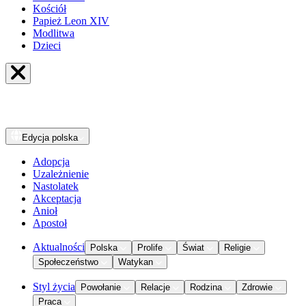
Kościół
Papież Leon XIV
Modlitwa
Dzieci
Edycja
polska
Adopcja
Uzależnienie
Nastolatek
Akceptacja
Anioł
Apostoł
Aktualności
Polska
Prolife
Świat
Religie
Społeczeństwo
Watykan
Styl życia
Powołanie
Relacje
Rodzina
Zdrowie
Praca