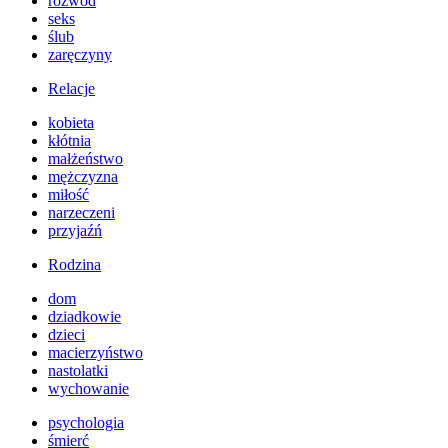
rozwód
seks
ślub
zaręczyny
Relacje
kobieta
kłótnia
małżeństwo
mężczyzna
miłość
narzeczeni
przyjaźń
Rodzina
dom
dziadkowie
dzieci
macierzyństwo
nastolatki
wychowanie
psychologia
śmierć