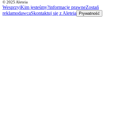
© 2025 Aleteia
Wesprzyj
Kim jesteśmy?
informacje prawne
Zostań
reklamodawcą
Skontaktuj się z Aleteią
Prywatność