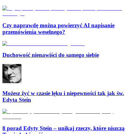
Czy naprawdę można powierzyć AI napisanie
przemówienia weselnego?
Duchowość nienawiści do samego siebie
Możesz żyć w czasie lęku i niepewności tak jak św.
Edyta Stein
8 porad Edyty Stein – unikaj rzeczy, które niszczą