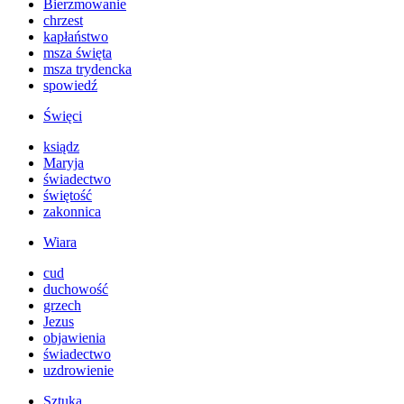
Bierzmowanie
chrzest
kapłaństwo
msza święta
msza trydencka
spowiedź
Święci
ksiądz
Maryja
świadectwo
świętość
zakonnica
Wiara
cud
duchowość
grzech
Jezus
objawienia
świadectwo
uzdrowienie
Sztuka