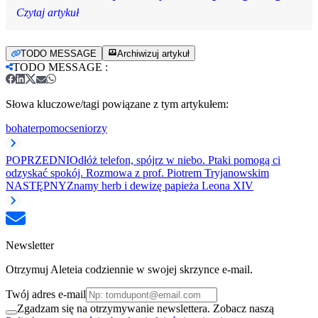
Czytaj artykuł
TODO MESSAGE
Archiwizuj artykuł
TODO MESSAGE
:
Słowa kluczowe/tagi powiązane z tym artykułem:
bohater
pomoc
seniorzy
POPRZEDNI
Odłóż telefon, spójrz w niebo. Ptaki pomogą ci
odzyskać spokój. Rozmowa z prof. Piotrem Tryjanowskim
NASTĘPNY
Znamy herb i dewizę papieża Leona XIV
Newsletter
Otrzymuj Aleteia codziennie w swojej skrzynce e-mail.
Twój adres e-mail
Zgadzam się na otrzymywanie newslettera. Zobacz naszą