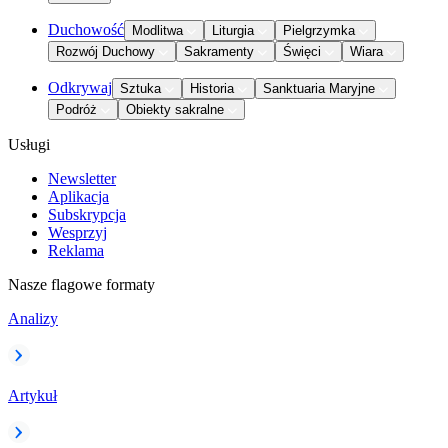
Duchowość
Modlitwa
Liturgia
Pielgrzymka
Rozwój Duchowy
Sakramenty
Święci
Wiara
Odkrywaj
Sztuka
Historia
Sanktuaria Maryjne
Podróż
Obiekty sakralne
Usługi
Newsletter
Aplikacja
Subskrypcja
Wesprzyj
Reklama
Nasze flagowe formaty
Analizy
Artykuł