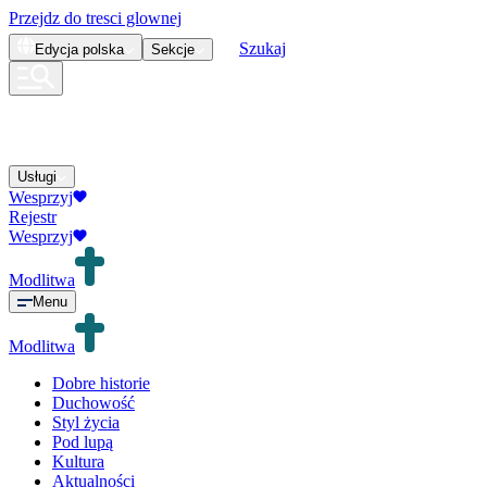
Przejdz do tresci glownej
Szukaj
Edycja
polska
Sekcje
Usługi
Wesprzyj
Rejestr
Wesprzyj
Modlitwa
Menu
Modlitwa
Dobre historie
Duchowość
Styl życia
Pod lupą
Kultura
Aktualności