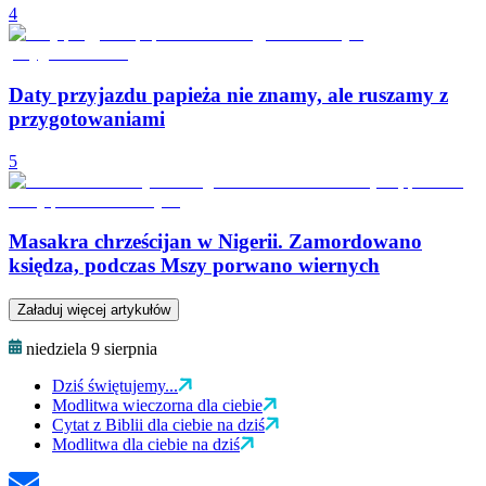
4
Daty przyjazdu papieża nie znamy, ale ruszamy z
przygotowaniami
5
Masakra chrześcijan w Nigerii. Zamordowano
księdza, podczas Mszy porwano wiernych
Załaduj więcej artykułów
niedziela 9 sierpnia
Dziś świętujemy...
Modlitwa wieczorna dla ciebie
Cytat z Biblii dla ciebie na dziś
Modlitwa dla ciebie na dziś