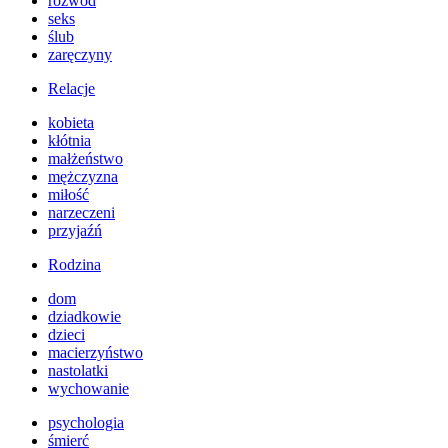
rozwód
seks
ślub
zaręczyny
Relacje
kobieta
kłótnia
małżeństwo
mężczyzna
miłość
narzeczeni
przyjaźń
Rodzina
dom
dziadkowie
dzieci
macierzyństwo
nastolatki
wychowanie
psychologia
śmierć