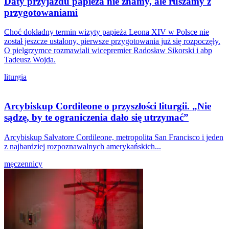
Daty przyjazdu papieża nie znamy, ale ruszamy z
przygotowaniami
Choć dokładny termin wizyty papieża Leona XIV w Polsce nie
został jeszcze ustalony, pierwsze przygotowania już się rozpoczęły.
O pielgrzymce rozmawiali wicepremier Radosław Sikorski i abp
Tadeusz Wojda.
liturgia
Arcybiskup Cordileone o przyszłości liturgii. „Nie
sądzę, by te ograniczenia dało się utrzymać”
Arcybiskup Salvatore Cordileone, metropolita San Francisco i jeden
z najbardziej rozpoznawalnych amerykańskich...
męczennicy