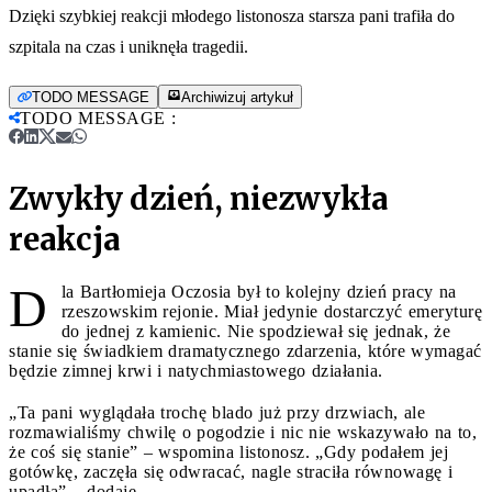
Dzięki szybkiej reakcji młodego listonosza starsza pani trafiła do
szpitala na czas i uniknęła tragedii.
TODO MESSAGE
Archiwizuj artykuł
TODO MESSAGE
:
Zwykły dzień, niezwykła
reakcja
D
la Bartłomieja Oczosia był to kolejny dzień pracy na
rzeszowskim rejonie. Miał jedynie dostarczyć emeryturę
do jednej z kamienic. Nie spodziewał się jednak, że
stanie się świadkiem dramatycznego zdarzenia, które wymagać
będzie zimnej krwi i natychmiastowego działania.
„Ta pani wyglądała trochę blado już przy drzwiach, ale
rozmawialiśmy chwilę o pogodzie i nic nie wskazywało na to,
że coś się stanie” – wspomina listonosz. „Gdy podałem jej
gotówkę, zaczęła się odwracać, nagle straciła równowagę i
upadła” – dodaje.