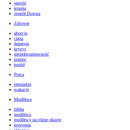
starość
terapia
zespół Downa
Zdrowie
aborcja
ciąża
depresja
kryzys
niepełnosprawność
pomoc
poród
Praca
pieniądze
wakacje
Modlitwa
biblia
modlitwa
modlitwy na różne okazje
nowenna