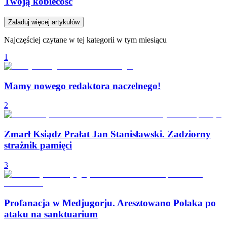
Twoją kobiecość
Załaduj więcej artykułów
Najczęściej czytane w tej kategorii w tym miesiącu
1
Mamy nowego redaktora naczelnego!
2
Zmarł Ksiądz Prałat Jan Stanisławski. Zadziorny
strażnik pamięci
3
Profanacja w Medjugorju. Aresztowano Polaka po
ataku na sanktuarium