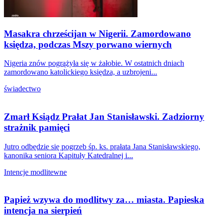
Masakra chrześcijan w Nigerii. Zamordowano
księdza, podczas Mszy porwano wiernych
Nigeria znów pogrążyła się w żałobie. W ostatnich dniach
zamordowano katolickiego księdza, a uzbrojeni...
świadectwo
Zmarł Ksiądz Prałat Jan Stanisławski. Zadziorny
strażnik pamięci
Jutro odbędzie się pogrzeb śp. ks. prałata Jana Stanisławskiego,
kanonika seniora Kapituły Katedralnej i...
Intencje modlitewne
Papież wzywa do modlitwy za… miasta. Papieska
intencja na sierpień