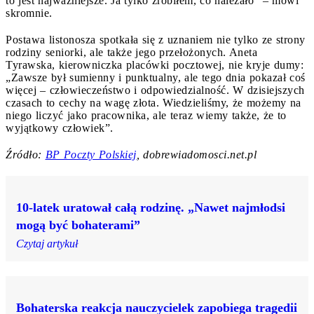
to jest najważniejsze. Ja tylko zrobiłem, co należało” – mówi
skromnie.
Postawa listonosza spotkała się z uznaniem nie tylko ze strony
rodziny seniorki, ale także jego przełożonych. Aneta
Tyrawska, kierowniczka placówki pocztowej, nie kryje dumy:
„Zawsze był sumienny i punktualny, ale tego dnia pokazał coś
więcej – człowieczeństwo i odpowiedzialność. W dzisiejszych
czasach to cechy na wagę złota. Wiedzieliśmy, że możemy na
niego liczyć jako pracownika, ale teraz wiemy także, że to
wyjątkowy człowiek”.
Źródło:
BP Poczty Polskiej
, dobrewiadomosci.net.pl
10-latek uratował całą rodzinę. „Nawet najmłodsi
mogą być bohaterami”
Czytaj artykuł
Bohaterska reakcja nauczycielek zapobiega tragedii