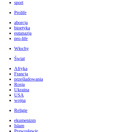
sport
Prolife
aborcja
bioetyka
eutanazja
pro-life
Włochy
Świat
Afryka
Francja
prześladowania
Rosja
Ukraina
USA
wojna
Religie
ekumenizm
Islam
Prawosławie