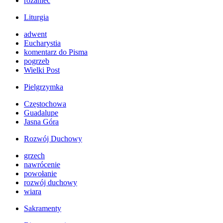
różaniec
Liturgia
adwent
Eucharystia
komentarz do Pisma
pogrzeb
Wielki Post
Pielgrzymka
Częstochowa
Guadalupe
Jasna Góra
Rozwój Duchowy
grzech
nawrócenie
powołanie
rozwój duchowy
wiara
Sakramenty