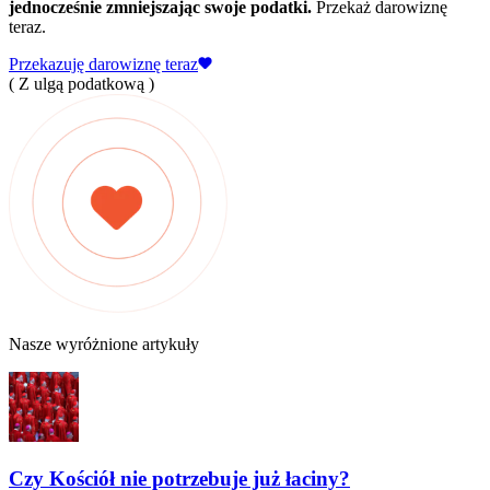
jednocześnie zmniejszając swoje podatki.
Przekaż darowiznę
teraz.
Przekazuję darowiznę teraz
( Z ulgą podatkową )
Nasze wyróżnione artykuły
Czy Kościół nie potrzebuje już łaciny?