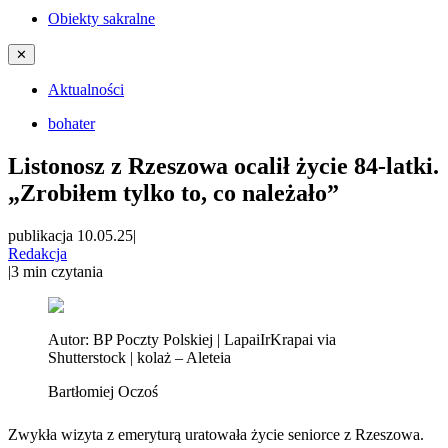
Obiekty sakralne
✕
Aktualności
bohater
Listonosz z Rzeszowa ocalił życie 84-latki.
„Zrobiłem tylko to, co należało”
publikacja 10.05.25
|
Redakcja
|
3
min czytania
Autor:
BP Poczty Polskiej | LapaiIrKrapai via
Shutterstock | kolaż – Aleteia
Bartłomiej Oczoś
Zwykła wizyta z emeryturą uratowała życie seniorce z Rzeszowa.