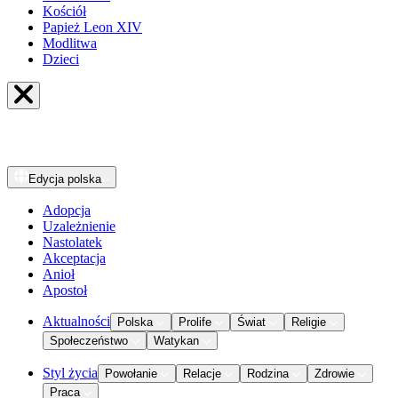
Kościół
Papież Leon XIV
Modlitwa
Dzieci
Edycja
polska
Adopcja
Uzależnienie
Nastolatek
Akceptacja
Anioł
Apostoł
Aktualności
Polska
Prolife
Świat
Religie
Społeczeństwo
Watykan
Styl życia
Powołanie
Relacje
Rodzina
Zdrowie
Praca