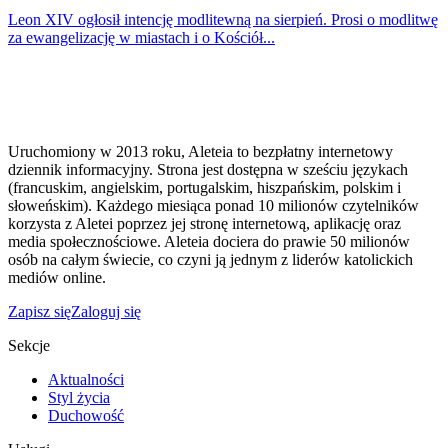
Leon XIV ogłosił intencję modlitewną na sierpień. Prosi o modlitwę
za ewangelizację w miastach i o Kościół...
Uruchomiony w 2013 roku, Aleteia to bezpłatny internetowy
dziennik informacyjny. Strona jest dostępna w sześciu językach
(francuskim, angielskim, portugalskim, hiszpańskim, polskim i
słoweńskim). Każdego miesiąca ponad 10 milionów czytelników
korzysta z Aletei poprzez jej stronę internetową, aplikację oraz
media społecznościowe. Aleteia dociera do prawie 50 milionów
osób na całym świecie, co czyni ją jednym z liderów katolickich
mediów online.
Zapisz się
Zaloguj się
Sekcje
Aktualności
Styl życia
Duchowość