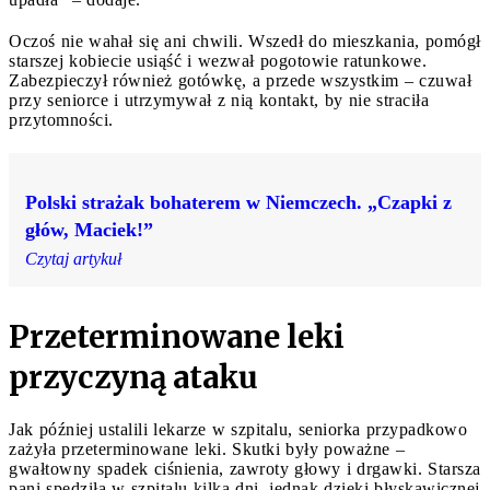
Oczoś nie wahał się ani chwili. Wszedł do mieszkania, pomógł
starszej kobiecie usiąść i wezwał pogotowie ratunkowe.
Zabezpieczył również gotówkę, a przede wszystkim – czuwał
przy seniorce i utrzymywał z nią kontakt, by nie straciła
przytomności.
Polski strażak bohaterem w Niemczech. „Czapki z
głów, Maciek!”
Czytaj artykuł
Przeterminowane leki
przyczyną ataku
Jak później ustalili lekarze w szpitalu, seniorka przypadkowo
zażyła przeterminowane leki. Skutki były poważne –
gwałtowny spadek ciśnienia, zawroty głowy i drgawki. Starsza
pani spędziła w szpitalu kilka dni, jednak dzięki błyskawicznej