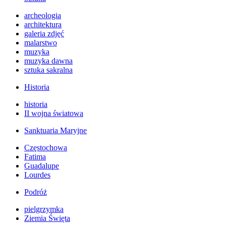
archeologia
architektura
galeria zdjęć
malarstwo
muzyka
muzyka dawna
sztuka sakralna
Historia
historia
II wojna światowa
Sanktuaria Maryjne
Częstochowa
Fatima
Guadalupe
Lourdes
Podróż
pielgrzymka
Ziemia Święta