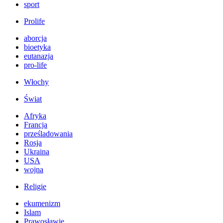
sport
Prolife
aborcja
bioetyka
eutanazja
pro-life
Włochy
Świat
Afryka
Francja
prześladowania
Rosja
Ukraina
USA
wojna
Religie
ekumenizm
Islam
Prawosławie