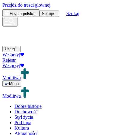
Przejdz do tresci glownej
Szukaj
Edycja
polska
Sekcje
Usługi
Wesprzyj
Rejestr
Wesprzyj
Modlitwa
Menu
Modlitwa
Dobre historie
Duchowość
Styl życia
Pod lupą
Kultura
Aktualności