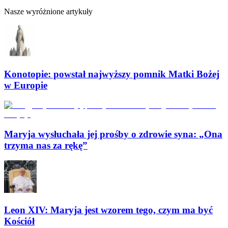
Nasze wyróżnione artykuły
Konotopie: powstał najwyższy pomnik Matki Bożej
w Europie
Maryja wysłuchała jej prośby o zdrowie syna: „Ona
trzyma nas za rękę”
Leon XIV: Maryja jest wzorem tego, czym ma być
Kościół