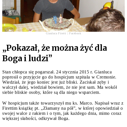
Gianluca Firetti | Facebook
„Pokazał, że można żyć dla
Boga i ludzi”
Stan chłopca się pogarszał. 24 stycznia 2015 r. Gianluca
poprosił o przyjęcie go do hospicjum szpitala w Cremonie.
Wiedział, że jego koniec jest już bliski. Zaciskał zęby i
walczył dalej, wiedział bowiem, że nie jest sam. Ma wokół
siebie bliskie osoby, które są dla niego wsparciem.
W hospicjum także towarzyszył mu ks. Marco. Napisał wraz z
Firettim książkę pt. „Złamany na pół”, w której opowiedział o
swojej walce z rakiem i o tym, jak każdego dnia, mimo coraz
większej słabości, odkrywał Boga.