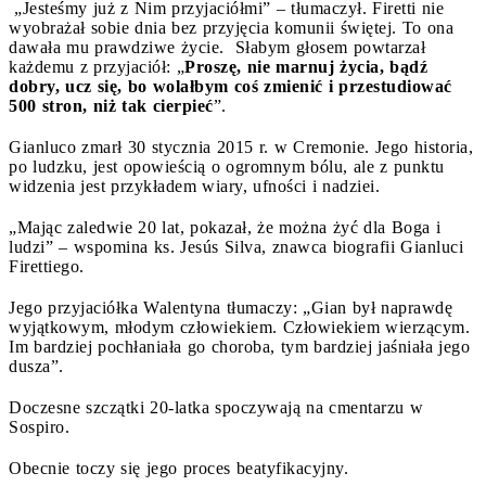
„Jesteśmy już z Nim przyjaciółmi” – tłumaczył. Firetti nie
wyobrażał sobie dnia bez przyjęcia komunii świętej. To ona
dawała mu prawdziwe życie. Słabym głosem powtarzał
każdemu z przyjaciół: „
Proszę, nie marnuj życia, bądź
dobry, ucz się, bo wolałbym coś zmienić i przestudiować
500 stron, niż tak cierpieć
”.
Gianluco zmarł 30 stycznia 2015 r. w Cremonie. Jego historia,
po ludzku, jest opowieścią o ogromnym bólu, ale z punktu
widzenia jest przykładem wiary, ufności i nadziei.
„Mając zaledwie 20 lat, pokazał, że można żyć dla Boga i
ludzi” – wspomina ks. Jesús Silva, znawca biografii Gianluci
Firettiego.
Jego przyjaciółka Walentyna tłumaczy: „Gian był naprawdę
wyjątkowym, młodym człowiekiem. Człowiekiem wierzącym.
Im bardziej pochłaniała go choroba, tym bardziej jaśniała jego
dusza”.
Doczesne szczątki 20-latka spoczywają na cmentarzu w
Sospiro.
Obecnie toczy się jego proces beatyfikacyjny.