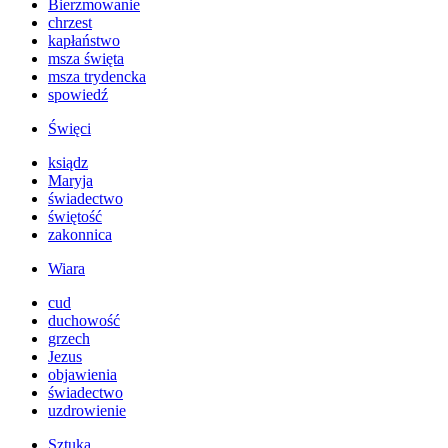
Bierzmowanie
chrzest
kapłaństwo
msza święta
msza trydencka
spowiedź
Święci
ksiądz
Maryja
świadectwo
świętość
zakonnica
Wiara
cud
duchowość
grzech
Jezus
objawienia
świadectwo
uzdrowienie
Sztuka