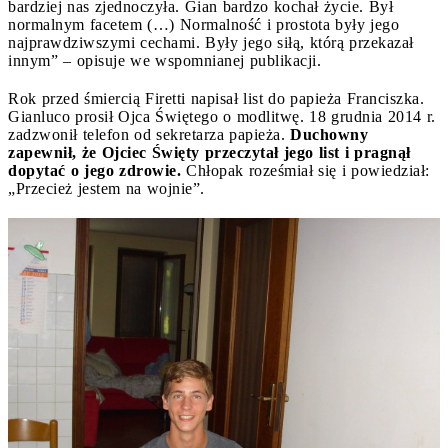
bardziej nas zjednoczyła. Gian bardzo kochał życie. Był
normalnym facetem (…) Normalność i prostota były jego
najprawdziwszymi cechami. Były jego siłą, którą przekazał
innym” – opisuje we wspomnianej publikacji.
Rok przed śmiercią Firetti napisał list do papieża Franciszka.
Gianluco prosił Ojca Świętego o modlitwę. 18 grudnia 2014 r.
zadzwonił telefon od sekretarza papieża.
Duchowny
zapewnił, że Ojciec Święty przeczytał jego list i pragnął
dopytać o jego zdrowie.
Chłopak roześmiał się i powiedział:
„Przecież jestem na wojnie”.