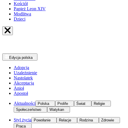
Kościół
Papież Leon XIV
Modlitwa
Dzieci
Edycja
polska
Adopcja
Uzależnienie
Nastolatek
Akceptacja
Anioł
Apostoł
Aktualności
Polska
Prolife
Świat
Religie
Społeczeństwo
Watykan
Styl życia
Powołanie
Relacje
Rodzina
Zdrowie
Praca