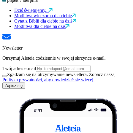
piątek 7 sierpnia
Dziś świętujemy...
Modlitwa wieczorna dla ciebie
Cytat z Biblii dla ciebie na dziś
Modlitwa dla ciebie na dziś
Newsletter
Otrzymuj Aleteia codziennie w swojej skrzynce e-mail.
Twój adres e-mail
Zgadzam się na otrzymywanie newslettera. Zobacz naszą
Polityka prywatności, aby dowiedzieć się więcej.
Zapisz się