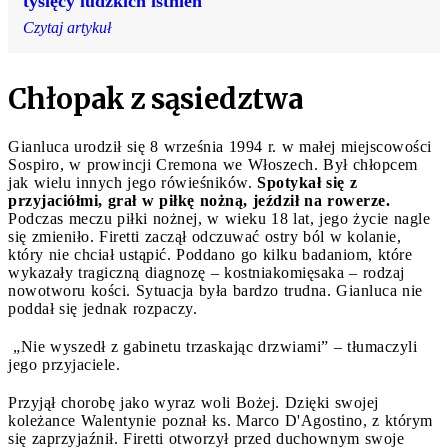
tysięcy ludzkich istnień
Czytaj artykuł
Chłopak z sąsiedztwa
Gianluca urodził się 8 września 1994 r. w małej miejscowości
Sospiro, w prowincji Cremona we Włoszech. Był chłopcem
jak wielu innych jego rówieśników.
Spotykał się z
przyjaciółmi, grał w piłkę nożną, jeździł na rowerze.
Podczas meczu piłki nożnej, w wieku 18 lat, jego życie nagle
się zmieniło. Firetti zaczął odczuwać ostry ból w kolanie,
który nie chciał ustąpić. Poddano go kilku badaniom, które
wykazały tragiczną diagnozę – kostniakomięsaka – rodzaj
nowotworu kości. Sytuacja była bardzo trudna. Gianluca nie
poddał się jednak rozpaczy.
„Nie wyszedł z gabinetu trzaskając drzwiami” – tłumaczyli
jego przyjaciele.
Przyjął chorobę jako wyraz woli Bożej. Dzięki swojej
koleżance Walentynie poznał ks. Marco D'Agostino, z którym
się zaprzyjaźnił. Firetti otworzył przed duchownym swoje