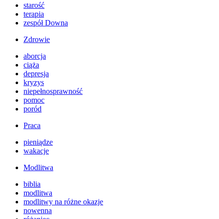
starość
terapia
zespół Downa
Zdrowie
aborcja
ciąża
depresja
kryzys
niepełnosprawność
pomoc
poród
Praca
pieniądze
wakacje
Modlitwa
biblia
modlitwa
modlitwy na różne okazje
nowenna