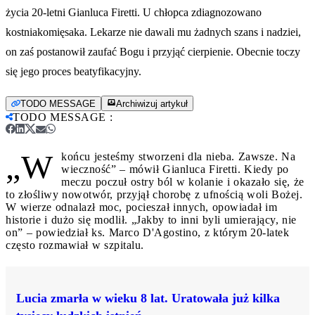
życia 20-letni Gianluca Firetti. U chłopca zdiagnozowano
kostniakomięsaka. Lekarze nie dawali mu żadnych szans i nadziei,
on zaś postanowił zaufać Bogu i przyjąć cierpienie. Obecnie toczy
się jego proces beatyfikacyjny.
TODO MESSAGE
Archiwizuj artykuł
TODO MESSAGE
:
„W
końcu jesteśmy stworzeni dla nieba. Zawsze. Na
wieczność” – mówił Gianluca Firetti. Kiedy po
meczu poczuł ostry ból w kolanie i okazało się, że
to złośliwy nowotwór, przyjął chorobę z ufnością woli Bożej.
W wierze odnalazł moc, pocieszał innych, opowiadał im
historie i dużo się modlił. „Jakby to inni byli umierający, nie
on” – powiedział ks. Marco D'Agostino, z którym 20-latek
często rozmawiał w szpitalu.
Lucia zmarła w wieku 8 lat. Uratowała już kilka