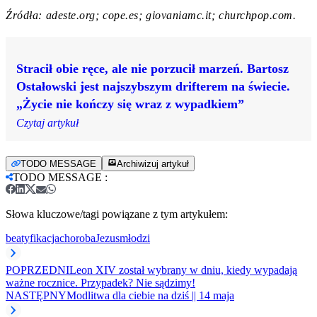
Źródła: adeste.org; cope.es; giovaniamc.it; churchpop.com.
Stracił obie ręce, ale nie porzucił marzeń. Bartosz
Ostałowski jest najszybszym drifterem na świecie.
„Życie nie kończy się wraz z wypadkiem”
Czytaj artykuł
TODO MESSAGE
Archiwizuj artykuł
TODO MESSAGE
:
Słowa kluczowe/tagi powiązane z tym artykułem:
beatyfikacja
choroba
Jezus
młodzi
POPRZEDNI
Leon XIV został wybrany w dniu, kiedy wypadają
ważne rocznice. Przypadek? Nie sądzimy!
NASTĘPNY
Modlitwa dla ciebie na dziś || 14 maja