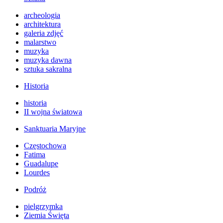
archeologia
architektura
galeria zdjęć
malarstwo
muzyka
muzyka dawna
sztuka sakralna
Historia
historia
II wojna światowa
Sanktuaria Maryjne
Częstochowa
Fatima
Guadalupe
Lourdes
Podróż
pielgrzymka
Ziemia Święta