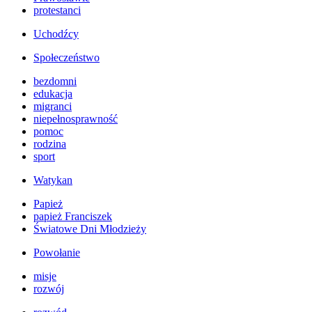
protestanci
Uchodźcy
Społeczeństwo
bezdomni
edukacja
migranci
niepełnosprawność
pomoc
rodzina
sport
Watykan
Papież
papież Franciszek
Światowe Dni Młodzieży
Powołanie
misje
rozwój