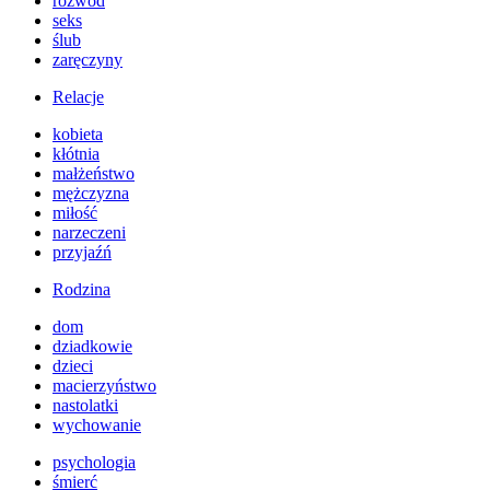
rozwód
seks
ślub
zaręczyny
Relacje
kobieta
kłótnia
małżeństwo
mężczyzna
miłość
narzeczeni
przyjaźń
Rodzina
dom
dziadkowie
dzieci
macierzyństwo
nastolatki
wychowanie
psychologia
śmierć