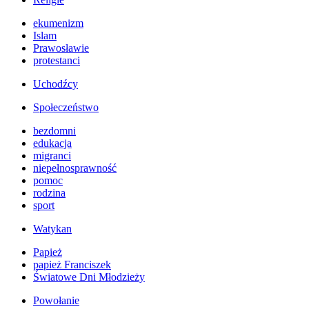
ekumenizm
Islam
Prawosławie
protestanci
Uchodźcy
Społeczeństwo
bezdomni
edukacja
migranci
niepełnosprawność
pomoc
rodzina
sport
Watykan
Papież
papież Franciszek
Światowe Dni Młodzieży
Powołanie