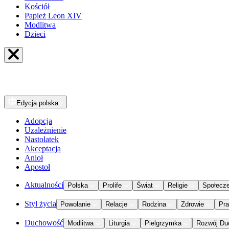
Kościół
Papież Leon XIV
Modlitwa
Dzieci
Edycja
polska
Adopcja
Uzależnienie
Nastolatek
Akceptacja
Anioł
Apostoł
Aktualności
Polska
Prolife
Świat
Religie
Społecz
Styl życia
Powołanie
Relacje
Rodzina
Zdrowie
Pr
Duchowość
Modlitwa
Liturgia
Pielgrzymka
Rozwój Du