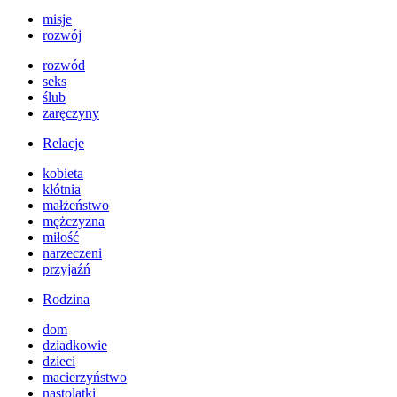
misje
rozwój
rozwód
seks
ślub
zaręczyny
Relacje
kobieta
kłótnia
małżeństwo
mężczyzna
miłość
narzeczeni
przyjaźń
Rodzina
dom
dziadkowie
dzieci
macierzyństwo
nastolatki