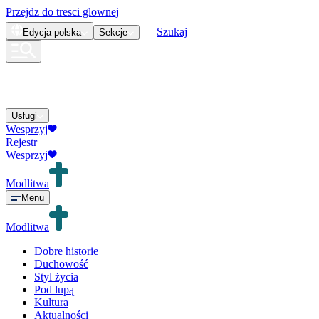
Przejdz do tresci glownej
Szukaj
Edycja
polska
Sekcje
Usługi
Wesprzyj
Rejestr
Wesprzyj
Modlitwa
Menu
Modlitwa
Dobre historie
Duchowość
Styl życia
Pod lupą
Kultura
Aktualności