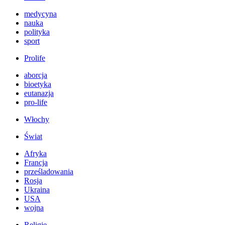
medycyna
nauka
polityka
sport
Prolife
aborcja
bioetyka
eutanazja
pro-life
Włochy
Świat
Afryka
Francja
prześladowania
Rosja
Ukraina
USA
wojna
Religie