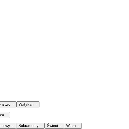
eństwo
Watykan
aca
chowy
Sakramenty
Święci
Wiara