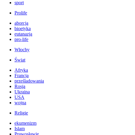
sport
Prolife
aborcja
bioetyka
eutanazja
pro-life
Włochy
Świat
Afryka
Francja
prześladowania
Rosja
Ukraina
USA
wojna
Religie
ekumenizm
Islam
Prawosławie