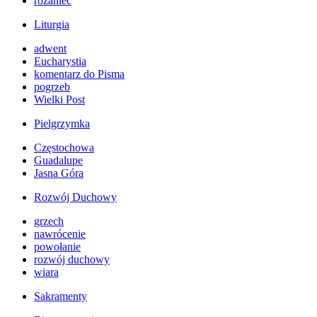
różaniec
Liturgia
adwent
Eucharystia
komentarz do Pisma
pogrzeb
Wielki Post
Pielgrzymka
Częstochowa
Guadalupe
Jasna Góra
Rozwój Duchowy
grzech
nawrócenie
powołanie
rozwój duchowy
wiara
Sakramenty