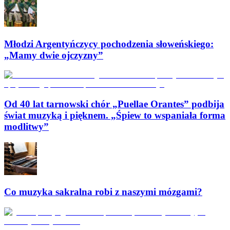
Młodzi Argentyńczycy pochodzenia słoweńskiego:
„Mamy dwie ojczyzny”
Od 40 lat tarnowski chór „Puellae Orantes” podbija
świat muzyką i pięknem. „Śpiew to wspaniała forma
modlitwy”
Co muzyka sakralna robi z naszymi mózgami?