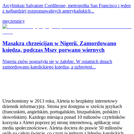
Arcybiskup Salvatore Cordileone, metropolita San Francisco i jeden
z najbardziej rozpoznawalnych amerykańskich...
męczennicy
Masakra chrześcijan w Nigerii. Zamordowano
księdza, podczas Mszy porwano wiernych
Nigeria znów pogrążyła się w żałobie. W ostatnich dniach
zamordowano katolickiego księdza, a uzbrojeni...
Uruchomiony w 2013 roku, Aleteia to bezpłatny internetowy
dziennik informacyjny. Strona jest dostępna w sześciu językach
(francuskim, angielskim, portugalskim, hiszpańskim, polskim i
słoweńskim). Każdego miesiąca ponad 10 milionów czytelników
korzysta z Aletei poprzez jej stronę internetową, aplikację oraz
media społecznościowe. Aleteia dociera do prawie 50 milionów
osób na całym świecie, co czyni ją jednym z liderów katolickich