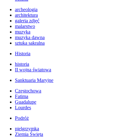
archeologia
architektura
galeria zdjęć
malarstwo
muzyka
muzyka dawna
sztuka sakralna
Historia
historia
II wojna światowa
Sanktuaria Maryjne
Częstochowa
Fatima
Guadalupe
Lourdes
Podróż
pielgrzymka
Ziemia Święta