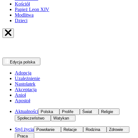
Kościół
Papież Leon XIV
Modlitwa
Dzieci
Edycja
polska
Adopcja
Uzależnienie
Nastolatek
Akceptacja
Anioł
Apostoł
Aktualności
Polska
Prolife
Świat
Religie
Społeczeństwo
Watykan
Styl życia
Powołanie
Relacje
Rodzina
Zdrowie
Praca