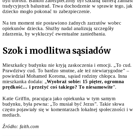
byli dorośli. Balkon zabezpieczony był szklaną barierą zamiast
tradycyjnych balustrad. Trwa dochodzenie w sprawie tego, jak
dziecko mogło pokonać to zabezpieczenie.
Na ten moment nie postawiono żadnych zarzutów wobec
opiekunów dziecka. Służby nadal analizują szczegóły
zdarzenia, by wykluczyć ewentualne zaniedbania.
Szok i modlitwa sąsiadów
Mieszkańcy budynku nie kryją zaskoczenia i emocji. „To cud.
Prawdziwy cud. To bardzo smutne, ale też niewiarygodne” –
powiedział Mohamed Koroma, sąsiad rodziny chłopca. Inna
mieszkanka dodała: „
Wyobraź sobie: 15 pięter, ogromna
prędkość… i przeżyć coś takiego? To niesamowite
”.
Katie Griffin, pracująca jako opiekunka w tym samym
budynku, była pewna: „To musiał być Jezus”. Takie słowa
często pojawiały się w komentarzach lokalnej społeczności i w
mediach.
Źródło: faith.com