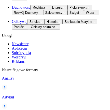
Duchowość
Modlitwa
Liturgia
Pielgrzymka
Rozwój Duchowy
Sakramenty
Święci
Wiara
Odkrywaj
Sztuka
Historia
Sanktuaria Maryjne
Podróż
Obiekty sakralne
Usługi
Newsletter
Aplikacja
Subskrypcja
Wesprzyj
Reklama
Nasze flagowe formaty
Analizy
Artykuł