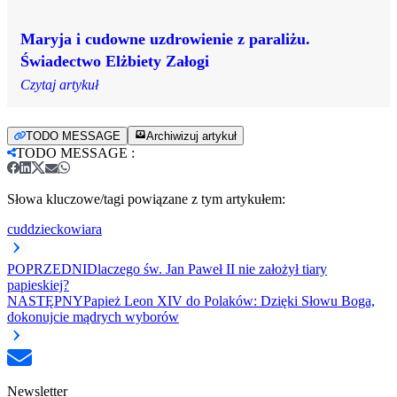
Maryja i cudowne uzdrowienie z paraliżu.
Świadectwo Elżbiety Załogi
Czytaj artykuł
TODO MESSAGE
Archiwizuj artykuł
TODO MESSAGE
:
Słowa kluczowe/tagi powiązane z tym artykułem:
cud
dziecko
wiara
POPRZEDNI
Dlaczego św. Jan Paweł II nie założył tiary
papieskiej?
NASTĘPNY
Papież Leon XIV do Polaków: Dzięki Słowu Boga,
dokonujcie mądrych wyborów
Newsletter