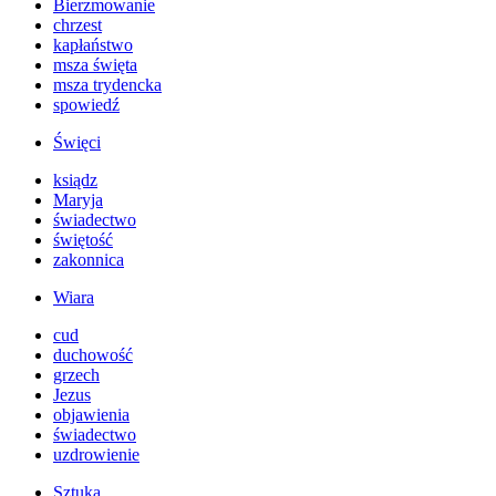
Bierzmowanie
chrzest
kapłaństwo
msza święta
msza trydencka
spowiedź
Święci
ksiądz
Maryja
świadectwo
świętość
zakonnica
Wiara
cud
duchowość
grzech
Jezus
objawienia
świadectwo
uzdrowienie
Sztuka