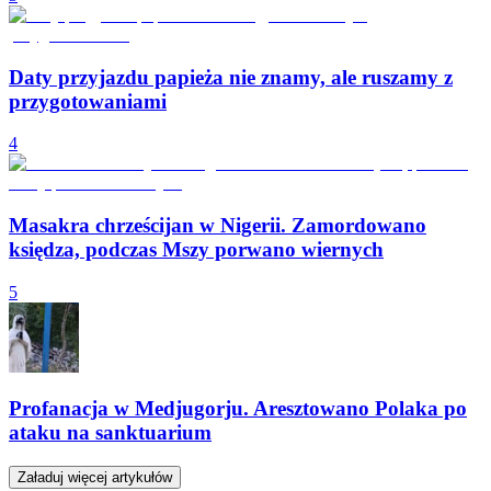
Daty przyjazdu papieża nie znamy, ale ruszamy z
przygotowaniami
4
Masakra chrześcijan w Nigerii. Zamordowano
księdza, podczas Mszy porwano wiernych
5
Profanacja w Medjugorju. Aresztowano Polaka po
ataku na sanktuarium
Załaduj więcej artykułów