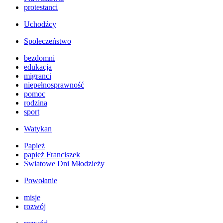
protestanci
Uchodźcy
Społeczeństwo
bezdomni
edukacja
migranci
niepełnosprawność
pomoc
rodzina
sport
Watykan
Papież
papież Franciszek
Światowe Dni Młodzieży
Powołanie
misje
rozwój