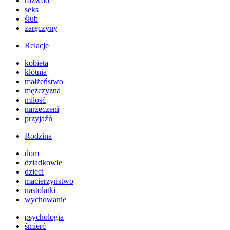
rozwód
seks
ślub
zaręczyny
Relacje
kobieta
kłótnia
małżeństwo
mężczyzna
miłość
narzeczeni
przyjaźń
Rodzina
dom
dziadkowie
dzieci
macierzyństwo
nastolatki
wychowanie
psychologia
śmierć