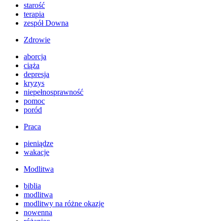
starość
terapia
zespół Downa
Zdrowie
aborcja
ciąża
depresja
kryzys
niepełnosprawność
pomoc
poród
Praca
pieniądze
wakacje
Modlitwa
biblia
modlitwa
modlitwy na różne okazje
nowenna