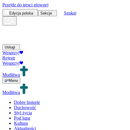
Przejdz do tresci glownej
Szukaj
Edycja
polska
Sekcje
Usługi
Wesprzyj
Rejestr
Wesprzyj
Modlitwa
Menu
Modlitwa
Dobre historie
Duchowość
Styl życia
Pod lupą
Kultura
Aktualności