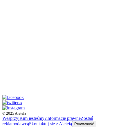
© 2025 Aleteia
Wesprzyj
Kim jesteśmy?
informacje prawne
Zostań
reklamodawcą
Skontaktuj się z Aleteią
Prywatność