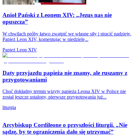
Anioł Pański z Leonem XIV: „Jezus nas nie
opuszcza”
W chwilach próby łatwo zwątpić we własne siły i stracić nadzieję.
Papież Leon XIV, komentując w niedzielę...
Papież Leon XIV
Daty przyjazdu papieża nie znamy, ale ruszamy z
przygotowaniami
Choć dokładny termin wizyty papieża Leona XIV w Polsce nie
został jeszcze ustalony, pierwsze przygotowania już...
liturgia
Arcybiskup Cordileone o przyszłości liturgii. „Nie
sądzę, by te ograniczenia dało się utrzymać”