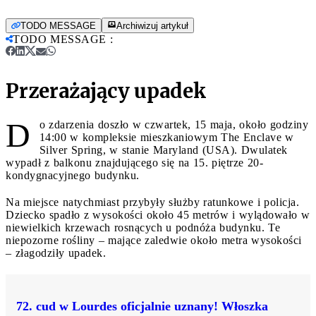
TODO MESSAGE
Archiwizuj artykuł
TODO MESSAGE
:
Przerażający upadek
D
o zdarzenia doszło w czwartek, 15 maja, około godziny
14:00 w kompleksie mieszkaniowym The Enclave w
Silver Spring, w stanie Maryland (USA). Dwulatek
wypadł z balkonu znajdującego się na 15. piętrze 20-
kondygnacyjnego budynku.
Na miejsce natychmiast przybyły służby ratunkowe i policja.
Dziecko spadło z wysokości około 45 metrów i wylądowało w
niewielkich krzewach rosnących u podnóża budynku. Te
niepozorne rośliny – mające zaledwie około metra wysokości
– złagodziły upadek.
72. cud w Lourdes oficjalnie uznany! Włoszka