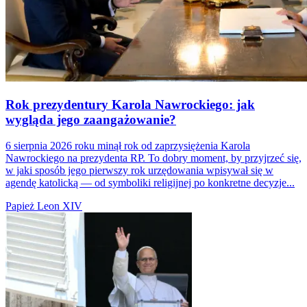
Rok prezydentury Karola Nawrockiego: jak
wygląda jego zaangażowanie?
6 sierpnia 2026 roku minął rok od zaprzysiężenia Karola
Nawrockiego na prezydenta RP. To dobry moment, by przyjrzeć się,
w jaki sposób jego pierwszy rok urzędowania wpisywał się w
agendę katolicką — od symboliki religijnej po konkretne decyzje...
Papież Leon XIV