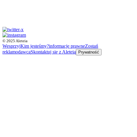
© 2025 Aleteia
Wesprzyj
Kim jesteśmy?
informacje prawne
Zostań
reklamodawcą
Skontaktuj się z Aleteią
Prywatność