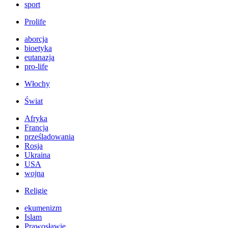
sport
Prolife
aborcja
bioetyka
eutanazja
pro-life
Włochy
Świat
Afryka
Francja
prześladowania
Rosja
Ukraina
USA
wojna
Religie
ekumenizm
Islam
Prawosławie