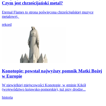
Czym jest chrześcijański metal?
Eternal Flames to strona poświęcona chrześcijańskiej muzyce
metalowej.
rekord
Konotopie: powstał najwyższy pomnik Matki Bożej
w Europie
W niewielkiej miejscowości Konotopie, w gminie Kikół
(województwo kujawsko-pomorskie), tuż przy drodze...
historia