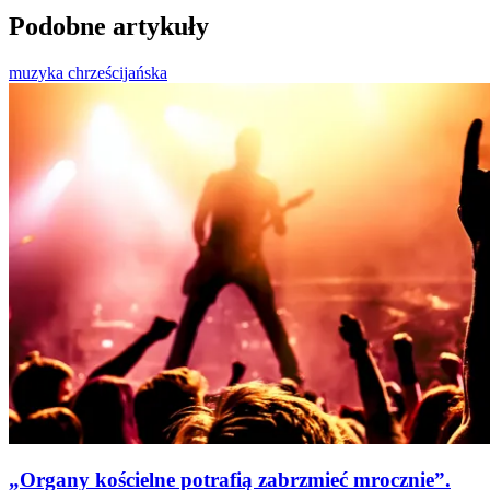
Podobne artykuły
muzyka chrześcijańska
„Organy kościelne potrafią zabrzmieć mrocznie”.