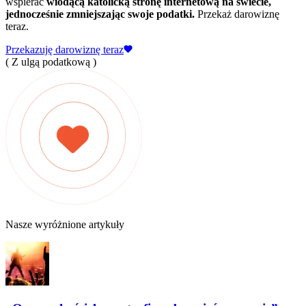
wspierać
wiodącą katolicką stronę internetową na świecie,
jednocześnie zmniejszając swoje podatki.
Przekaż darowiznę
teraz.
Przekazuję darowiznę teraz
( Z ulgą podatkową )
Nasze wyróżnione artykuły