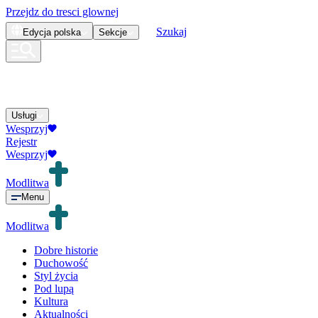
Przejdz do tresci glownej
Szukaj
Edycja
polska
Sekcje
Usługi
Wesprzyj
Rejestr
Wesprzyj
Modlitwa
Menu
Modlitwa
Dobre historie
Duchowość
Styl życia
Pod lupą
Kultura
Aktualności