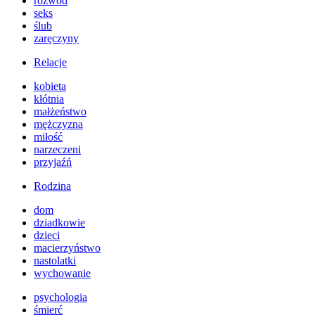
rozwód
seks
ślub
zaręczyny
Relacje
kobieta
kłótnia
małżeństwo
mężczyzna
miłość
narzeczeni
przyjaźń
Rodzina
dom
dziadkowie
dzieci
macierzyństwo
nastolatki
wychowanie
psychologia
śmierć