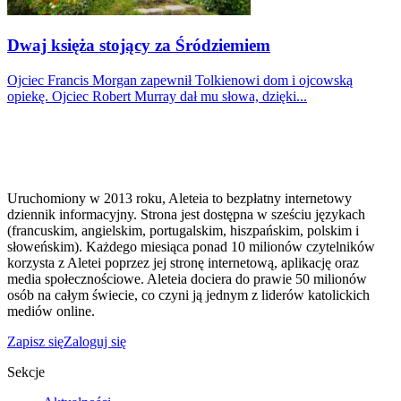
Dwaj księża stojący za Śródziemiem
Ojciec Francis Morgan zapewnił Tolkienowi dom i ojcowską
opiekę. Ojciec Robert Murray dał mu słowa, dzięki...
Uruchomiony w 2013 roku, Aleteia to bezpłatny internetowy
dziennik informacyjny. Strona jest dostępna w sześciu językach
(francuskim, angielskim, portugalskim, hiszpańskim, polskim i
słoweńskim). Każdego miesiąca ponad 10 milionów czytelników
korzysta z Aletei poprzez jej stronę internetową, aplikację oraz
media społecznościowe. Aleteia dociera do prawie 50 milionów
osób na całym świecie, co czyni ją jednym z liderów katolickich
mediów online.
Zapisz się
Zaloguj się
Sekcje