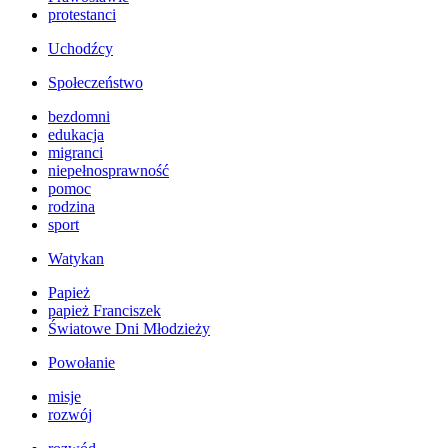
protestanci
Uchodźcy
Społeczeństwo
bezdomni
edukacja
migranci
niepełnosprawność
pomoc
rodzina
sport
Watykan
Papież
papież Franciszek
Światowe Dni Młodzieży
Powołanie
misje
rozwój