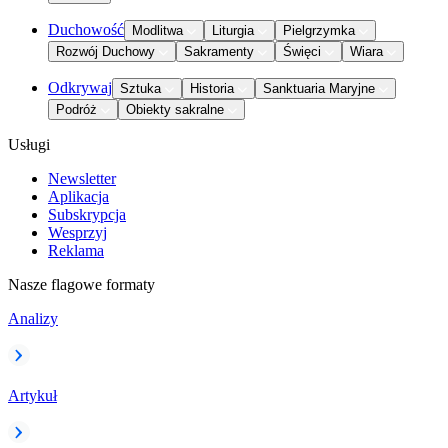
Duchowość
Modlitwa
Liturgia
Pielgrzymka
Rozwój Duchowy
Sakramenty
Święci
Wiara
Odkrywaj
Sztuka
Historia
Sanktuaria Maryjne
Podróż
Obiekty sakralne
Usługi
Newsletter
Aplikacja
Subskrypcja
Wesprzyj
Reklama
Nasze flagowe formaty
Analizy
Artykuł