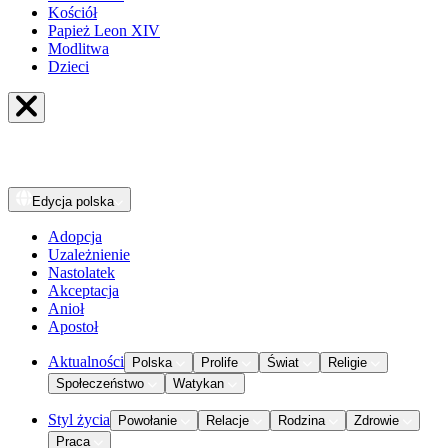
Kościół
Papież Leon XIV
Modlitwa
Dzieci
Edycja
polska
Adopcja
Uzależnienie
Nastolatek
Akceptacja
Anioł
Apostoł
Aktualności
Polska
Prolife
Świat
Religie
Społeczeństwo
Watykan
Styl życia
Powołanie
Relacje
Rodzina
Zdrowie
Praca