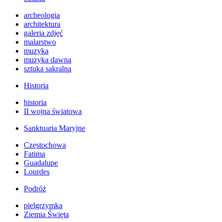
archeologia
architektura
galeria zdjęć
malarstwo
muzyka
muzyka dawna
sztuka sakralna
Historia
historia
II wojna światowa
Sanktuaria Maryjne
Częstochowa
Fatima
Guadalupe
Lourdes
Podróż
pielgrzymka
Ziemia Święta