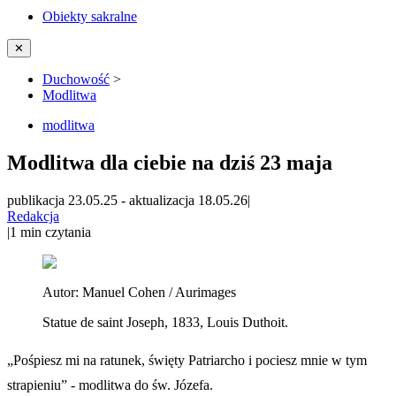
Obiekty sakralne
✕
Duchowość
>
Modlitwa
modlitwa
Modlitwa dla ciebie na dziś 23 maja
publikacja 23.05.25
-
aktualizacja 18.05.26
|
Redakcja
|
1
min czytania
Autor:
Manuel Cohen / Aurimages
Statue de saint Joseph, 1833, Louis Duthoit.
„Pośpiesz mi na ratunek, święty Patriarcho i pociesz mnie w tym
strapieniu” - modlitwa do św. Józefa.