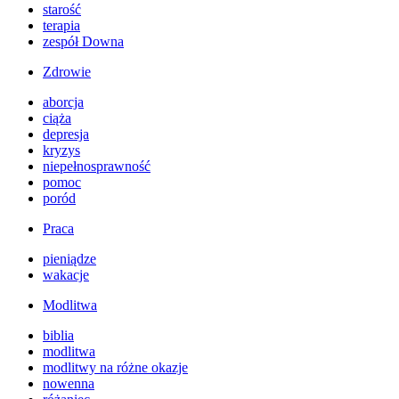
starość
terapia
zespół Downa
Zdrowie
aborcja
ciąża
depresja
kryzys
niepełnosprawność
pomoc
poród
Praca
pieniądze
wakacje
Modlitwa
biblia
modlitwa
modlitwy na różne okazje
nowenna