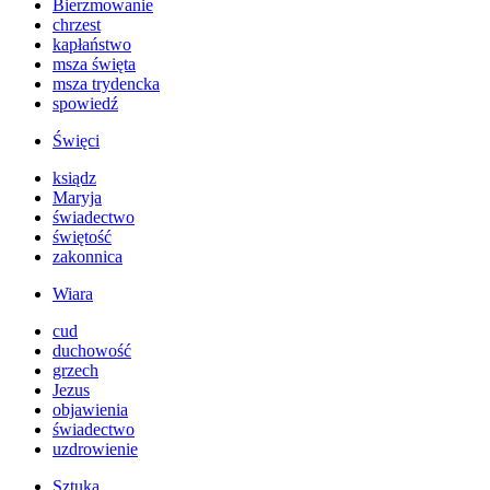
Bierzmowanie
chrzest
kapłaństwo
msza święta
msza trydencka
spowiedź
Święci
ksiądz
Maryja
świadectwo
świętość
zakonnica
Wiara
cud
duchowość
grzech
Jezus
objawienia
świadectwo
uzdrowienie
Sztuka