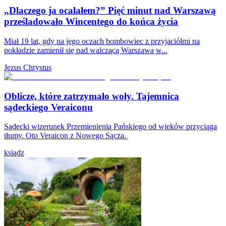
„Dlaczego ja ocalałem?” Pięć minut nad Warszawą
prześladowało Wincentego do końca życia
Miał 19 lat, gdy na jego oczach bombowiec z przyjaciółmi na
pokładzie zamienił się nad walczącą Warszawą w...
Jezus Chrystus
Oblicze, które zatrzymało woły. Tajemnica
sądeckiego Veraiconu
Sądecki wizerunek Przemienienia Pańskiego od wieków przyciąga
tłumy. Oto Veraicon z Nowego Sącza.
ksiądz