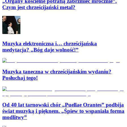
„Organy kościelne potrafią zabrzmieć mrocznie”.
Czym jest chrześcijański metal?
Muzyka elektroniczna i… chrześcijańska
medytacja? „Bóg daje wolność!”
Muzyka taneczna w chrześcijańskim wydaniu?
Posłuchaj tego!
Od 40 lat tarnowski chór „Puellae Orantes” podbija
świat muzyką i pięknem. „Śpiew to wspaniała forma
modlitwy”