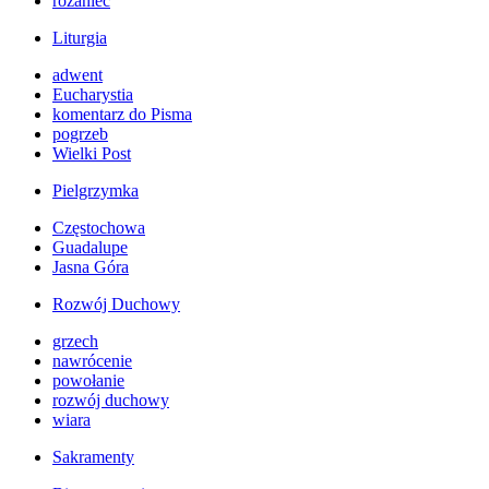
różaniec
Liturgia
adwent
Eucharystia
komentarz do Pisma
pogrzeb
Wielki Post
Pielgrzymka
Częstochowa
Guadalupe
Jasna Góra
Rozwój Duchowy
grzech
nawrócenie
powołanie
rozwój duchowy
wiara
Sakramenty