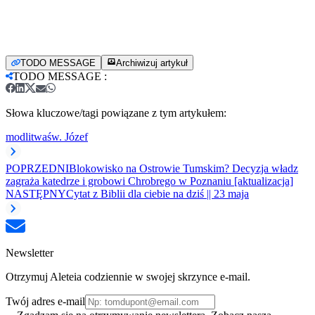
TODO MESSAGE
Archiwizuj artykuł
TODO MESSAGE
:
Słowa kluczowe/tagi powiązane z tym artykułem:
modlitwa
św. Józef
POPRZEDNI
Blokowisko na Ostrowie Tumskim? Decyzja władz
zagraża katedrze i grobowi Chrobrego w Poznaniu [aktualizacja]
NASTĘPNY
Cytat z Biblii dla ciebie na dziś || 23 maja
Newsletter
Otrzymuj Aleteia codziennie w swojej skrzynce e-mail.
Twój adres e-mail