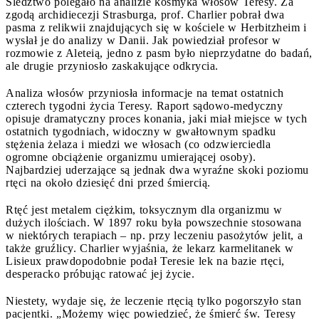
Śledztwo polegało na analizie kosmyka włosów Teresy. Za
zgodą archidiecezji Strasburga, prof. Charlier pobrał dwa
pasma z relikwii znajdujących się w kościele w Herbitzheim i
wysłał je do analizy w Danii. Jak powiedział profesor w
rozmowie z Aleteią, jedno z pasm było nieprzydatne do badań,
ale drugie przyniosło zaskakujące odkrycia.
Analiza włosów przyniosła informacje na temat ostatnich
czterech tygodni życia Teresy. Raport sądowo-medyczny
opisuje dramatyczny proces konania, jaki miał miejsce w tych
ostatnich tygodniach, widoczny w gwałtownym spadku
stężenia żelaza i miedzi we włosach (co odzwierciedla
ogromne obciążenie organizmu umierającej osoby).
Najbardziej uderzające są jednak dwa wyraźne skoki poziomu
rtęci na około dziesięć dni przed śmiercią.
Rtęć jest metalem ciężkim, toksycznym dla organizmu w
dużych ilościach. W 1897 roku była powszechnie stosowana
w niektórych terapiach – np. przy leczeniu pasożytów jelit, a
także gruźlicy. Charlier wyjaśnia, że lekarz karmelitanek w
Lisieux prawdopodobnie podał Teresie lek na bazie rtęci,
desperacko próbując ratować jej życie.
Niestety, wydaje się, że leczenie rtęcią tylko pogorszyło stan
pacjentki. „Możemy więc powiedzieć, że śmierć św. Teresy