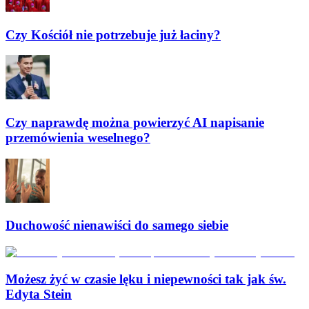
Czy Kościół nie potrzebuje już łaciny?
Czy naprawdę można powierzyć AI napisanie
przemówienia weselnego?
Duchowość nienawiści do samego siebie
Możesz żyć w czasie lęku i niepewności tak jak św.
Edyta Stein