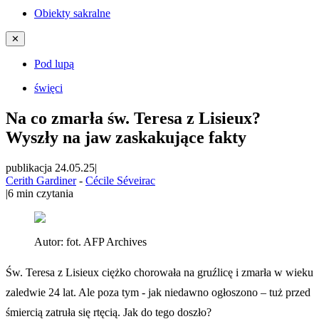
Obiekty sakralne
✕
Pod lupą
święci
Na co zmarła św. Teresa z Lisieux?
Wyszły na jaw zaskakujące fakty
publikacja 24.05.25
|
Cerith Gardiner
-
Cécile Séveirac
|
6
min czytania
Autor:
fot. AFP Archives
Św. Teresa z Lisieux ciężko chorowała na gruźlicę i zmarła w wieku
zaledwie 24 lat. Ale poza tym - jak niedawno ogłoszono – tuż przed
śmiercią zatruła się rtęcią. Jak do tego doszło?