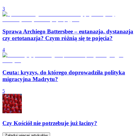
3
Sprawa Archiego Battersbee – eutanazja, dystanazja
czy ortotanazja? Czym różnią się te pojęcia?
4
Ceuta: kryzys, do którego doprowadziła polityka
migracyjna Madrytu?
5
Czy Kościół nie potrzebuje już łaciny?
Załaduj więcej artykułów