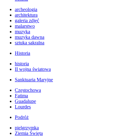
archeologia
architektura
galeria zdjęć
malarstwo
muzyka
muzyka dawna
sztuka sakralna
Historia
historia
II wojna światowa
Sanktuaria Maryjne
Częstochowa
Fatima
Guadalupe
Lourdes
Podróż
pielgrzymka
Ziemia Święta