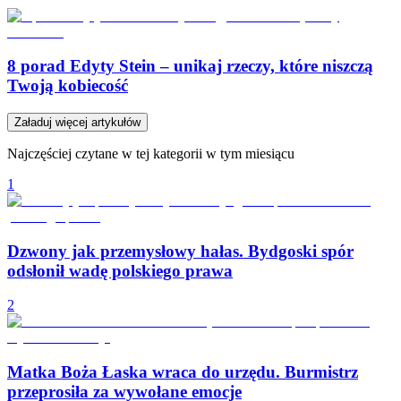
8 porad Edyty Stein – unikaj rzeczy, które niszczą
Twoją kobiecość
Załaduj więcej artykułów
Najczęściej czytane w tej kategorii w tym miesiącu
1
Dzwony jak przemysłowy hałas. Bydgoski spór
odsłonił wadę polskiego prawa
2
Matka Boża Łaska wraca do urzędu. Burmistrz
przeprosiła za wywołane emocje