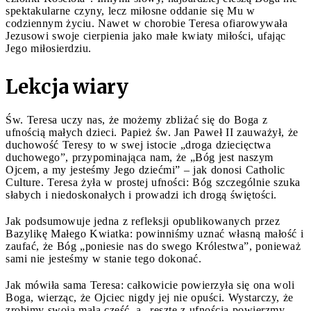
spektakularne czyny, lecz miłosne oddanie się Mu w
codziennym życiu. Nawet w chorobie Teresa ofiarowywała
Jezusowi swoje cierpienia jako małe kwiaty miłości, ufając
Jego miłosierdziu.
Lekcja wiary
Św. Teresa uczy nas, że możemy zbliżać się do Boga z
ufnością małych dzieci. Papież św. Jan Paweł II zauważył, że
duchowość Teresy to w swej istocie „droga dziecięctwa
duchowego”, przypominająca nam, że „Bóg jest naszym
Ojcem, a my jesteśmy Jego dziećmi” – jak donosi Catholic
Culture. Teresa żyła w prostej ufności: Bóg szczególnie szuka
słabych i niedoskonałych i prowadzi ich drogą świętości.
Jak podsumowuje jedna z refleksji opublikowanych przez
Bazylikę Małego Kwiatka: powinniśmy uznać własną małość i
zaufać, że Bóg „poniesie nas do swego Królestwa”, ponieważ
sami nie jesteśmy w stanie tego dokonać.
Jak mówiła sama Teresa: całkowicie powierzyła się ona woli
Boga, wierząc, że Ojciec nigdy jej nie opuści. Wystarczy, że
zrobimy swoją małą część, a „resztę z ufnością powierzmy