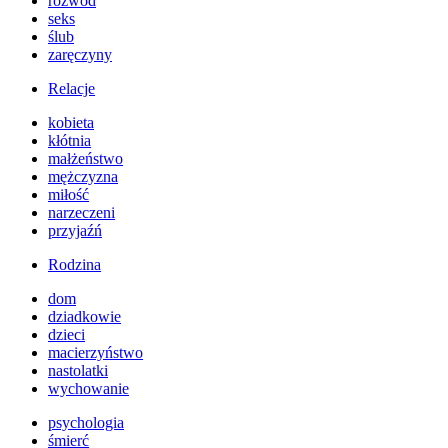
rozwód
seks
ślub
zaręczyny
Relacje
kobieta
kłótnia
małżeństwo
mężczyzna
miłość
narzeczeni
przyjaźń
Rodzina
dom
dziadkowie
dzieci
macierzyństwo
nastolatki
wychowanie
psychologia
śmierć