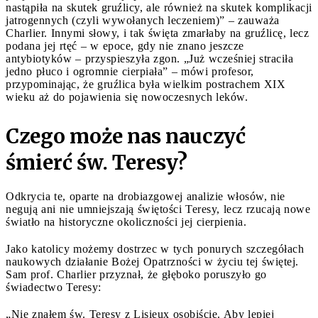
nastąpiła na skutek gruźlicy, ale również na skutek komplikacji
jatrogennych (czyli wywołanych leczeniem)” – zauważa
Charlier. Innymi słowy, i tak święta zmarłaby na gruźlicę, lecz
podana jej rtęć – w epoce, gdy nie znano jeszcze
antybiotyków – przyspieszyła zgon. „Już wcześniej straciła
jedno płuco i ogromnie cierpiała” – mówi profesor,
przypominając, że gruźlica była wielkim postrachem XIX
wieku aż do pojawienia się nowoczesnych leków.
Czego może nas nauczyć
śmierć św. Teresy?
Odkrycia te, oparte na drobiazgowej analizie włosów, nie
negują ani nie umniejszają świętości Teresy, lecz rzucają nowe
światło na historyczne okoliczności jej cierpienia.
Jako katolicy możemy dostrzec w tych ponurych szczegółach
naukowych działanie Bożej Opatrzności w życiu tej świętej.
Sam prof. Charlier przyznał, że głęboko poruszyło go
świadectwo Teresy:
„Nie znałem św. Teresy z Lisieux osobiście. Aby lepiej