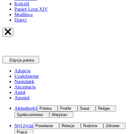
Kościół
Papież Leon XIV
Modlitwa
Dzieci
Edycja
polska
Adopcja
Uzależnienie
Nastolatek
Akceptacja
Anioł
Apostoł
Aktualności
Polska
Prolife
Świat
Religie
Społeczeństwo
Watykan
Styl życia
Powołanie
Relacje
Rodzina
Zdrowie
Praca