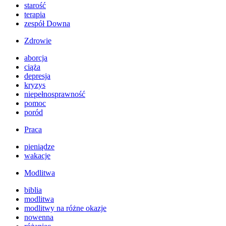
starość
terapia
zespół Downa
Zdrowie
aborcja
ciąża
depresja
kryzys
niepełnosprawność
pomoc
poród
Praca
pieniądze
wakacje
Modlitwa
biblia
modlitwa
modlitwy na różne okazje
nowenna