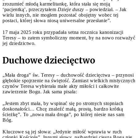
zrozumieć młodą karmelitankę, która stała się moją
‘pacjentką’, przeczytałem
Dzieje duszy
– powiedział. – Jak
wielu innych, nie mogłem pozostać obojętny wobec tej
postaci, której słowa niosą uniwersalne przesłanie”.
17 maja 2025 roku przypadała setna rocznica kanonizacji
Teresy – to zatem symboliczny moment, by na nowo rozważyć
jej dziedzictwo.
Duchowe dziecięctwo
„Mała droga” św. Teresy – duchowość dziecięctwa – przynosi
głębokie spojrzenie na świętość. Zamiast wielkich mistycznych
czynów Teresa wybierała małe akty miłości i całkowite
zawierzenie Bogu. Jak sama pisała:
„Jestem zbyt mała, by wspinać się po stromych stopniach
doskonałości… Chcę znaleźć małą, prostą, bardzo krótką
ścieżkę”. To „nowa mała droga”, po której niesie nas sam
Bóg.
Kluczowe są jej słowa: „Jedynie miłość wprawia w ruch
członki Kościoła”. Innymi słowy, najbardziej cieszą Boga nie