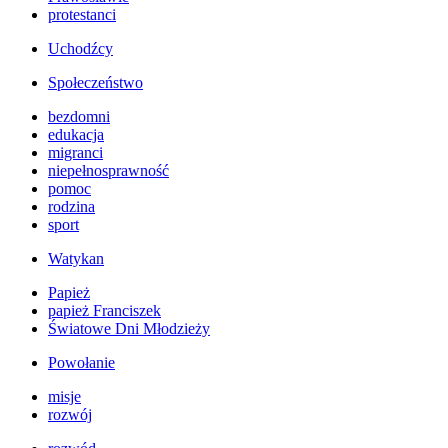
protestanci
Uchodźcy
Społeczeństwo
bezdomni
edukacja
migranci
niepełnosprawność
pomoc
rodzina
sport
Watykan
Papież
papież Franciszek
Światowe Dni Młodzieży
Powołanie
misje
rozwój