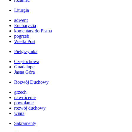
różaniec
Liturgia
adwent
Eucharystia
komentarz do Pisma
pogrzeb
Wielki Post
Pielgrzymka
Częstochowa
Guadalupe
Jasna Góra
Rozwój Duchowy
grzech
nawrócenie
powołanie
rozwój duchowy
wiara
Sakramenty