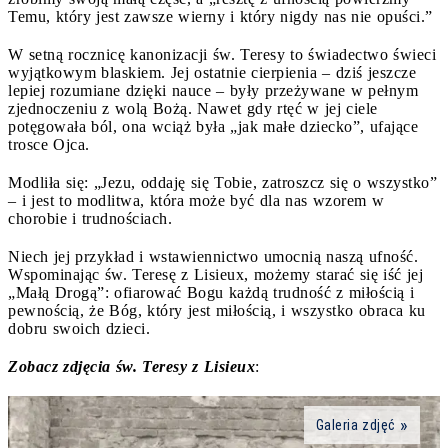
Temu, który jest zawsze wierny i który nigdy nas nie opuści.”
W setną rocznicę kanonizacji św. Teresy to świadectwo świeci
wyjątkowym blaskiem. Jej ostatnie cierpienia – dziś jeszcze
lepiej rozumiane dzięki nauce – były przeżywane w pełnym
zjednoczeniu z wolą Bożą. Nawet gdy rtęć w jej ciele
potęgowała ból, ona wciąż była „jak małe dziecko”, ufające
trosce Ojca.
Modliła się: „Jezu, oddaję się Tobie, zatroszcz się o wszystko”
– i jest to modlitwa, która może być dla nas wzorem w
chorobie i trudnościach.
Niech jej przykład i wstawiennictwo umocnią naszą ufność.
Wspominając św. Teresę z Lisieux, możemy starać się iść jej
„Małą Drogą”: ofiarować Bogu każdą trudność z miłością i
pewnością, że Bóg, który jest miłością, i wszystko obraca ku
dobru swoich dzieci.
Zobacz zdjęcia św. Teresy z Lisieux
:
Galeria zdjęć