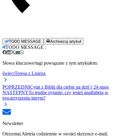
TODO MESSAGE
Archiwizuj artykuł
TODO MESSAGE
:
Słowa kluczowe/tagi powiązane z tym artykułem:
święci
Teresa z Lisieux
POPRZEDNI
Cytat z Biblii dla ciebie na dziś || 24 maja
NASTĘPNY
To trudne pytanie: czy jesteś analfabetą w
towarzyszeniu innym?
Newsletter
Otrzymuj Aleteia codziennie w swojej skrzynce e-mail.