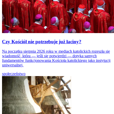
Czy Kościół nie potrzebuje już łaciny?
Na początku sierpnia 2026 roku w mediach katolickich rozeszła się
wiadomość, która — jeśli się potwierdzi — dotyka samych
fundamentów funkcjonowania Kościoła katolickiego jako instytucji
uniwersalnej.
społeczeństwo