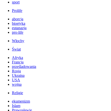
sport
Prolife
aborcja
bioetyka
eutanazja
pro-life
Włochy
Świat
Afryka
Francja
prześladowania
Rosja
Ukraina
USA
wojna
Religie
ekumenizm
Islam
Prawosławie