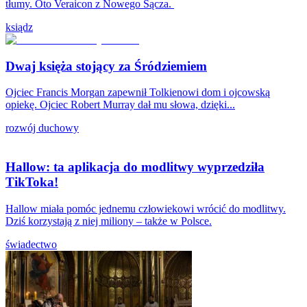
tłumy. Oto Veraicon z Nowego Sącza.
ksiądz
Dwaj księża stojący za Śródziemiem
Ojciec Francis Morgan zapewnił Tolkienowi dom i ojcowską
opiekę. Ojciec Robert Murray dał mu słowa, dzięki...
rozwój duchowy
Hallow: ta aplikacja do modlitwy wyprzedziła
TikToka!
Hallow miała pomóc jednemu człowiekowi wrócić do modlitwy.
Dziś korzystają z niej miliony – także w Polsce.
świadectwo