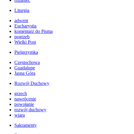
różaniec
Liturgia
adwent
Eucharystia
komentarz do Pisma
pogrzeb
Wielki Post
Pielgrzymka
Częstochowa
Guadalupe
Jasna Góra
Rozwój Duchowy
grzech
nawrócenie
powołanie
rozwój duchowy
wiara
Sakramenty