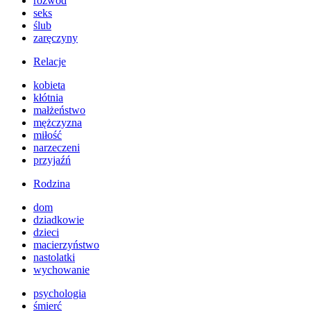
rozwód
seks
ślub
zaręczyny
Relacje
kobieta
kłótnia
małżeństwo
mężczyzna
miłość
narzeczeni
przyjaźń
Rodzina
dom
dziadkowie
dzieci
macierzyństwo
nastolatki
wychowanie
psychologia
śmierć