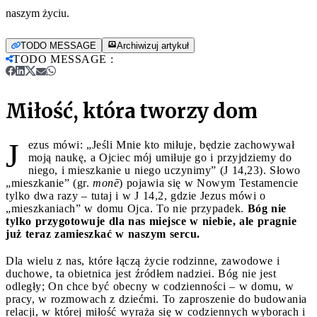
naszym życiu.
TODO MESSAGE
Archiwizuj artykuł
TODO MESSAGE
:
Miłość, która tworzy dom
J
ezus mówi: „Jeśli Mnie kto miłuje, będzie zachowywał
moją naukę, a Ojciec mój umiłuje go i przyjdziemy do
niego, i mieszkanie u niego uczynimy” (J 14,23). Słowo
„mieszkanie” (gr.
monē
) pojawia się w Nowym Testamencie
tylko dwa razy – tutaj i w J 14,2, gdzie Jezus mówi o
„mieszkaniach” w domu Ojca. To nie przypadek.
Bóg nie
tylko przygotowuje dla nas miejsce w niebie, ale pragnie
już teraz zamieszkać w naszym sercu.
Dla wielu z nas, które łączą życie rodzinne, zawodowe i
duchowe, ta obietnica jest źródłem nadziei. Bóg nie jest
odległy; On chce być obecny w codzienności – w domu, w
pracy, w rozmowach z dziećmi. To zaproszenie do budowania
relacji, w której miłość wyraża się w codziennych wyborach i