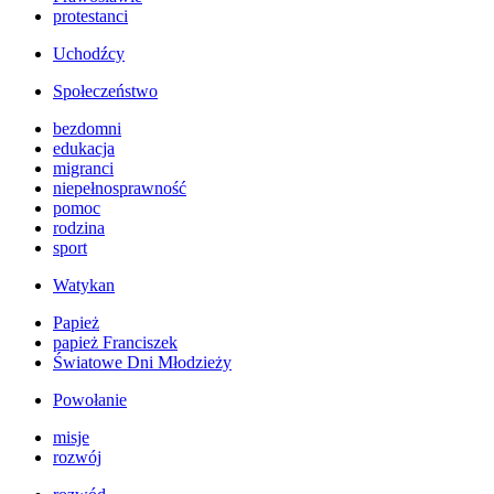
protestanci
Uchodźcy
Społeczeństwo
bezdomni
edukacja
migranci
niepełnosprawność
pomoc
rodzina
sport
Watykan
Papież
papież Franciszek
Światowe Dni Młodzieży
Powołanie
misje
rozwój