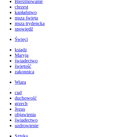
Bierzmowanie
chrzest
kapłaństwo
msza święta
msza trydencka
spowiedź
Święci
ksiądz
Maryja
świadectwo
świętość
zakonnica
Wiara
cud
duchowość
grzech
Jezus
objawienia
świadectwo
uzdrowienie
Sztuka