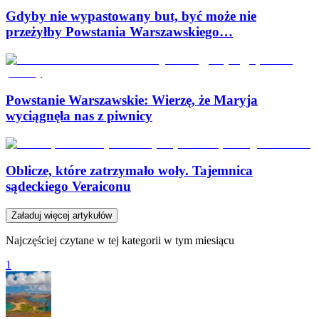
Gdyby nie wypastowany but, być może nie
przeżyłby Powstania Warszawskiego…
Powstanie Warszawskie: Wierzę, że Maryja
wyciągnęła nas z piwnicy
Oblicze, które zatrzymało woły. Tajemnica
sądeckiego Veraiconu
Załaduj więcej artykułów
Najczęściej czytane w tej kategorii w tym miesiącu
1