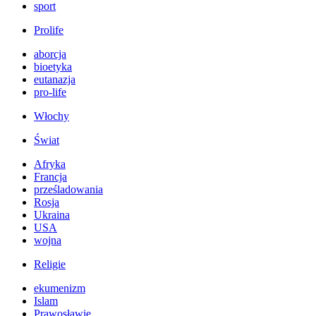
sport
Prolife
aborcja
bioetyka
eutanazja
pro-life
Włochy
Świat
Afryka
Francja
prześladowania
Rosja
Ukraina
USA
wojna
Religie
ekumenizm
Islam
Prawosławie