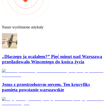
Nasze wyróżnione artykuły
„Dlaczego ja ocalałem?” Pięć minut nad Warszawą
prześladowało Wincentego do końca życia
Jezus z przestrzelonym sercem. Ten krucyfiks
pamięta powstanie warszawskie