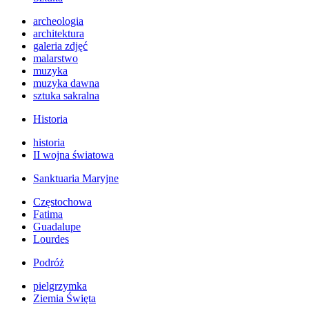
archeologia
architektura
galeria zdjęć
malarstwo
muzyka
muzyka dawna
sztuka sakralna
Historia
historia
II wojna światowa
Sanktuaria Maryjne
Częstochowa
Fatima
Guadalupe
Lourdes
Podróż
pielgrzymka
Ziemia Święta