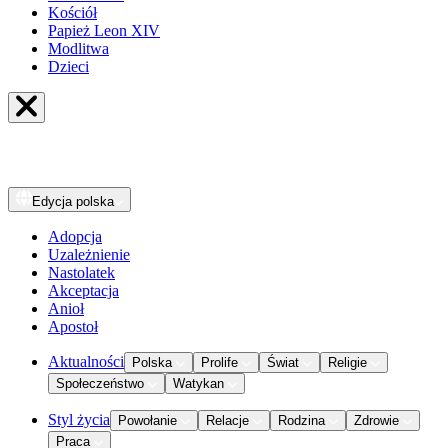
Kościół
Papież Leon XIV
Modlitwa
Dzieci
Edycja
polska
Adopcja
Uzależnienie
Nastolatek
Akceptacja
Anioł
Apostoł
Aktualności
Polska
Prolife
Świat
Religie
Społeczeństwo
Watykan
Styl życia
Powołanie
Relacje
Rodzina
Zdrowie
Praca