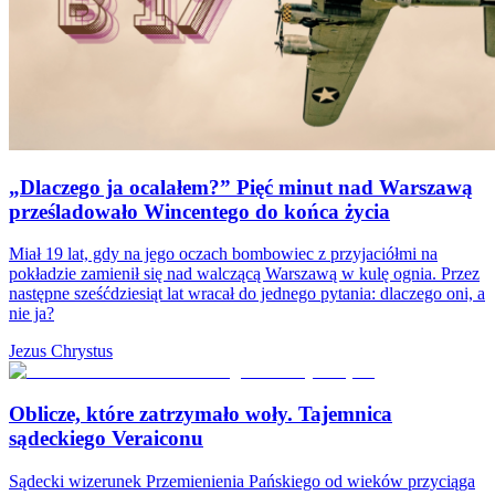
„Dlaczego ja ocalałem?” Pięć minut nad Warszawą
prześladowało Wincentego do końca życia
Miał 19 lat, gdy na jego oczach bombowiec z przyjaciółmi na
pokładzie zamienił się nad walczącą Warszawą w kulę ognia. Przez
następne sześćdziesiąt lat wracał do jednego pytania: dlaczego oni, a
nie ja?
Jezus Chrystus
Oblicze, które zatrzymało woły. Tajemnica
sądeckiego Veraiconu
Sądecki wizerunek Przemienienia Pańskiego od wieków przyciąga