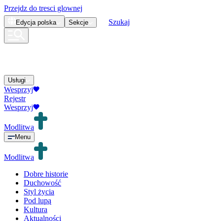
Przejdz do tresci glownej
Szukaj
Edycja
polska
Sekcje
Usługi
Wesprzyj
Rejestr
Wesprzyj
Modlitwa
Menu
Modlitwa
Dobre historie
Duchowość
Styl życia
Pod lupą
Kultura
Aktualności