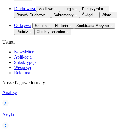
Duchowość
Modlitwa
Liturgia
Pielgrzymka
Rozwój Duchowy
Sakramenty
Święci
Wiara
Odkrywaj
Sztuka
Historia
Sanktuaria Maryjne
Podróż
Obiekty sakralne
Usługi
Newsletter
Aplikacja
Subskrypcja
Wesprzyj
Reklama
Nasze flagowe formaty
Analizy
Artykuł