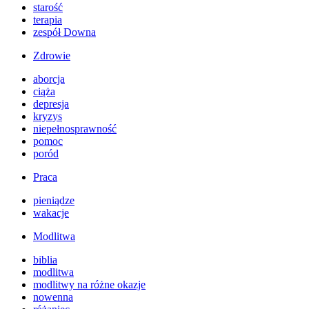
starość
terapia
zespół Downa
Zdrowie
aborcja
ciąża
depresja
kryzys
niepełnosprawność
pomoc
poród
Praca
pieniądze
wakacje
Modlitwa
biblia
modlitwa
modlitwy na różne okazje
nowenna