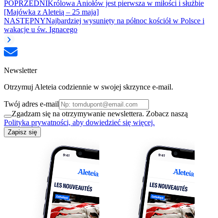
POPRZEDNI
Królowa Aniołów jest pierwsza w miłości i służbie
[Majówka z Aleteią – 25 maja]
NASTĘPNY
Najbardziej wysunięty na północ kościół w Polsce i
wakacje u św. Ignacego
Newsletter
Otrzymuj Aleteia codziennie w swojej skrzynce e-mail.
Twój adres e-mail
Zgadzam się na otrzymywanie newslettera. Zobacz naszą
Polityka prywatności, aby dowiedzieć się więcej.
Zapisz się