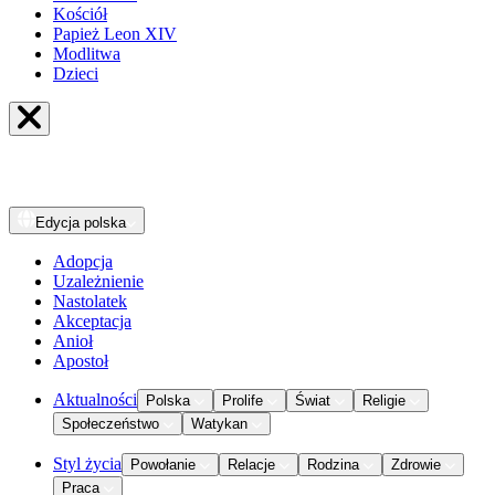
Kościół
Papież Leon XIV
Modlitwa
Dzieci
Edycja
polska
Adopcja
Uzależnienie
Nastolatek
Akceptacja
Anioł
Apostoł
Aktualności
Polska
Prolife
Świat
Religie
Społeczeństwo
Watykan
Styl życia
Powołanie
Relacje
Rodzina
Zdrowie
Praca