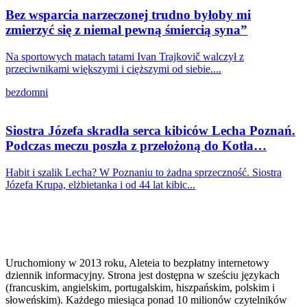
Bez wsparcia narzeczonej trudno byłoby mi
zmierzyć się z niemal pewną śmiercią syna”
Na sportowych matach tatami Ivan Trajkovič walczył z
przeciwnikami większymi i cięższymi od siebie....
bezdomni
Siostra Józefa skradła serca kibiców Lecha Poznań.
Podczas meczu poszła z przełożoną do Kotła…
Habit i szalik Lecha? W Poznaniu to żadna sprzeczność. Siostra
Józefa Krupa, elżbietanka i od 44 lat kibic...
Uruchomiony w 2013 roku, Aleteia to bezpłatny internetowy
dziennik informacyjny. Strona jest dostępna w sześciu językach
(francuskim, angielskim, portugalskim, hiszpańskim, polskim i
słoweńskim). Każdego miesiąca ponad 10 milionów czytelników