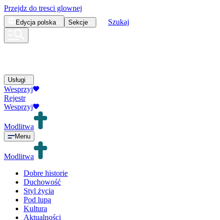
Przejdz do tresci glownej
Szukaj
Edycja
polska
Sekcje
Usługi
Wesprzyj
Rejestr
Wesprzyj
Modlitwa
Menu
Modlitwa
Dobre historie
Duchowość
Styl życia
Pod lupą
Kultura
Aktualności