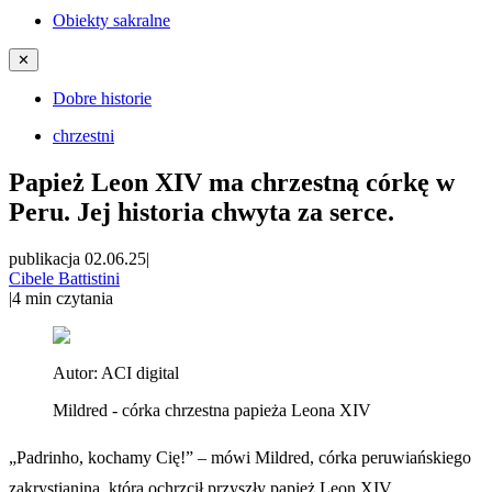
Obiekty sakralne
✕
Dobre historie
chrzestni
Papież Leon XIV ma chrzestną córkę w
Peru. Jej historia chwyta za serce.
publikacja 02.06.25
|
Cibele Battistini
|
4
min czytania
Autor:
ACI digital
Mildred - córka chrzestna papieża Leona XIV
„Padrinho, kochamy Cię!” – mówi Mildred, córka peruwiańskiego
zakrystianina, którą ochrzcił przyszły papież Leon XIV.