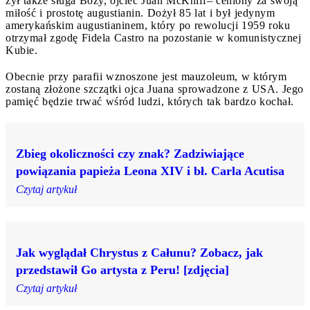
żył także sługa Boży, ojciec Juan McKniff– ceniony za swoją
miłość i prostotę augustianin. Dożył 85 lat i był jedynym
amerykańskim augustianinem, który po rewolucji 1959 roku
otrzymał zgodę Fidela Castro na pozostanie w komunistycznej
Kubie.
Obecnie przy parafii wznoszone jest mauzoleum, w którym
zostaną złożone szczątki ojca Juana sprowadzone z USA. Jego
pamięć będzie trwać wśród ludzi, których tak bardzo kochał.
Zbieg okoliczności czy znak? Zadziwiające
powiązania papieża Leona XIV i bł. Carla Acutisa
Czytaj artykuł
Jak wyglądał Chrystus z Całunu? Zobacz, jak
przedstawił Go artysta z Peru! [zdjęcia]
Czytaj artykuł