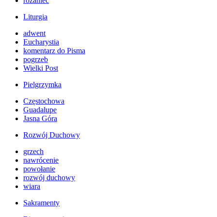
różaniec
Liturgia
adwent
Eucharystia
komentarz do Pisma
pogrzeb
Wielki Post
Pielgrzymka
Częstochowa
Guadalupe
Jasna Góra
Rozwój Duchowy
grzech
nawrócenie
powołanie
rozwój duchowy
wiara
Sakramenty