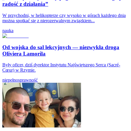
radość z działania”
W przychodni, w helikopterze czy wysoko w górach każdego dnia
można spotkać się z nierozerwalnym związkiem...
nauka
Od wojska do sal lekcyjnych — niezwykła droga
Oliviera Lamorila
Były oficer, dziś dyrektor Instytutu Najświętszego Serca (Sacré-
Cœur) w Rzymie.
niepełnosprawność