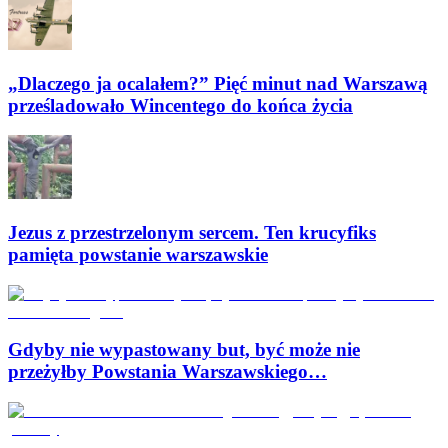
„Dlaczego ja ocalałem?” Pięć minut nad Warszawą
prześladowało Wincentego do końca życia
Jezus z przestrzelonym sercem. Ten krucyfiks
pamięta powstanie warszawskie
Gdyby nie wypastowany but, być może nie
przeżyłby Powstania Warszawskiego…