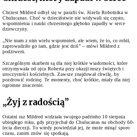
Chrzest Mildred odbył się w parafii św. Józefa Robotnika w
Chulucanas. Choć w dzieciństwie nie widywali się często,
wspomnienia i nauki chrzestnego głęboko zapadły w serce
dziewczyny.
„Nie mam z nim wielu wspomnień, ale wiem, że to, co robił,
zaprowadziło go tam, gdzie jest dziś” – mówi Mildred z
podziwem.
Szczególnym skarbem są dla niej krótkie wiadomości, które
otrzymywała od ojca Roberta przy okazji mszy świętych i
uroczystości kościelnych. Zawsze znajdował chwilę, by
pozdrowić rodzinę. Te momenty, choć krótkie, miały dla niej
ogromne znaczenie.
„Żyj z radością”
Ostatni raz Mildred widziała swojego padrinho 10 sierpnia
ubiegłego roku, gdy przyjechał do Chulucanas na obchody 60-
lecia diecezji. To wtedy powiedział jej, że może minąć sporo
czasu, zanim znów się spotkają.