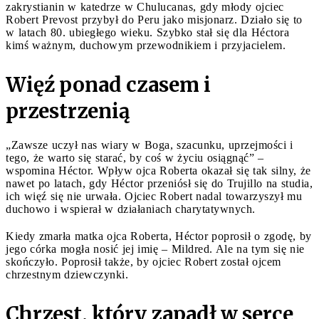
zakrystianin w katedrze w Chulucanas, gdy młody ojciec
Robert Prevost przybył do Peru jako misjonarz. Działo się to
w latach 80. ubiegłego wieku. Szybko stał się dla Héctora
kimś ważnym, duchowym przewodnikiem i przyjacielem.
Więź ponad czasem i
przestrzenią
„Zawsze uczył nas wiary w Boga, szacunku, uprzejmości i
tego, że warto się starać, by coś w życiu osiągnąć” –
wspomina Héctor. Wpływ ojca Roberta okazał się tak silny, że
nawet po latach, gdy Héctor przeniósł się do Trujillo na studia,
ich więź się nie urwała. Ojciec Robert nadal towarzyszył mu
duchowo i wspierał w działaniach charytatywnych.
Kiedy zmarła matka ojca Roberta, Héctor poprosił o zgodę, by
jego córka mogła nosić jej imię – Mildred. Ale na tym się nie
skończyło. Poprosił także, by ojciec Robert został ojcem
chrzestnym dziewczynki.
Chrzest, który zapadł w serce