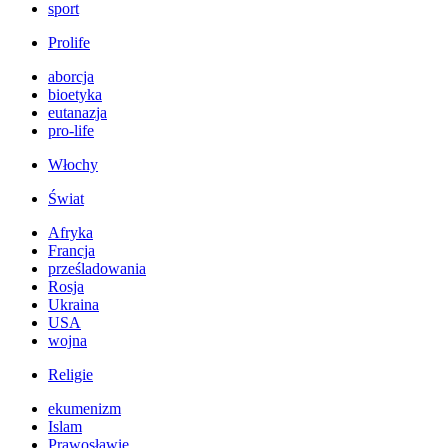
sport
Prolife
aborcja
bioetyka
eutanazja
pro-life
Włochy
Świat
Afryka
Francja
prześladowania
Rosja
Ukraina
USA
wojna
Religie
ekumenizm
Islam
Prawosławie