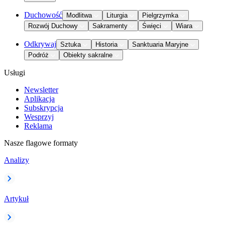
Duchowość
Modlitwa
Liturgia
Pielgrzymka
Rozwój Duchowy
Sakramenty
Święci
Wiara
Odkrywaj
Sztuka
Historia
Sanktuaria Maryjne
Podróż
Obiekty sakralne
Usługi
Newsletter
Aplikacja
Subskrypcja
Wesprzyj
Reklama
Nasze flagowe formaty
Analizy
Artykuł