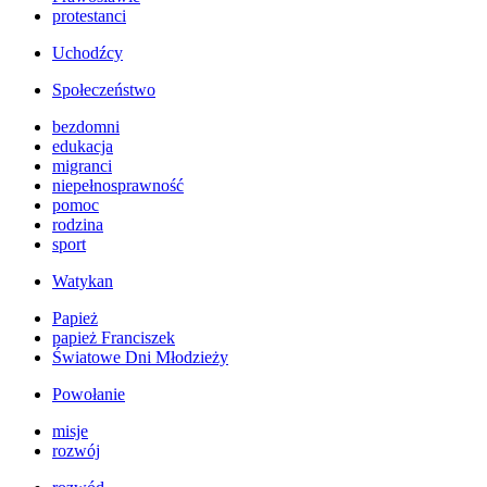
protestanci
Uchodźcy
Społeczeństwo
bezdomni
edukacja
migranci
niepełnosprawność
pomoc
rodzina
sport
Watykan
Papież
papież Franciszek
Światowe Dni Młodzieży
Powołanie
misje
rozwój