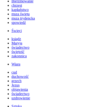
Bierzmowanie
chrzest
kapłaństwo
msza święta
msza trydencka
spowiedź
Święci
ksiądz
Maryja
świadectwo
świętość
zakonnica
Wiara
cud
duchowość
grzech
Jezus
objawienia
świadectwo
uzdrowienie
Sztuka