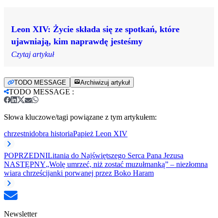
Leon XIV: Życie składa się ze spotkań, które
ujawniają, kim naprawdę jesteśmy
Czytaj artykuł
TODO MESSAGE
Archiwizuj artykuł
TODO MESSAGE
:
Słowa kluczowe/tagi powiązane z tym artykułem:
chrzestni
dobra historia
Papież Leon XIV
POPRZEDNI
Litania do Najświętszego Serca Pana Jezusa
NASTĘPNY
„Wolę umrzeć, niż zostać muzułmanką” – niezłomna
wiara chrześcijanki porwanej przez Boko Haram
Newsletter