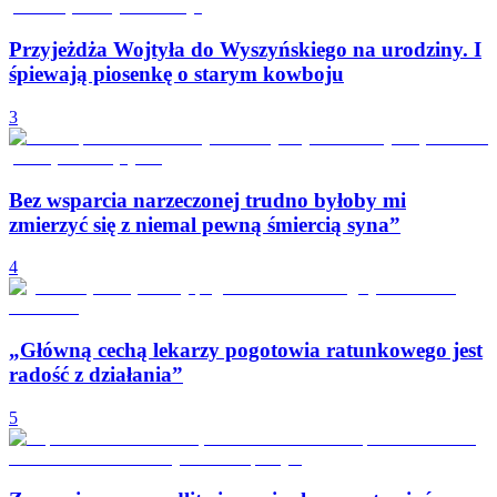
Przyjeżdża Wojtyła do Wyszyńskiego na urodziny. I
śpiewają piosenkę o starym kowboju
3
Bez wsparcia narzeczonej trudno byłoby mi
zmierzyć się z niemal pewną śmiercią syna”
4
„Główną cechą lekarzy pogotowia ratunkowego jest
radość z działania”
5