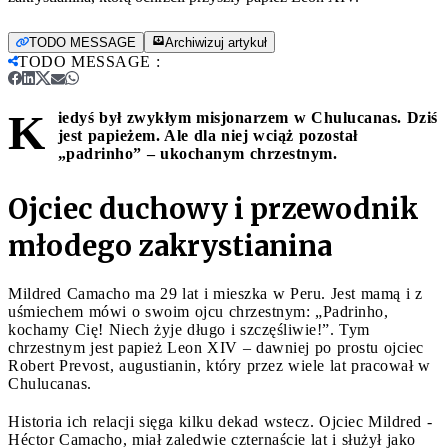
TODO MESSAGE
Archiwizuj artykuł
TODO MESSAGE
:
K
iedyś był zwykłym misjonarzem w Chulucanas. Dziś
jest papieżem. Ale dla niej wciąż pozostał
„padrinho” – ukochanym chrzestnym.
Ojciec duchowy i przewodnik
młodego zakrystianina
Mildred Camacho ma 29 lat i mieszka w Peru. Jest mamą i z
uśmiechem mówi o swoim ojcu chrzestnym: „Padrinho,
kochamy Cię! Niech żyje długo i szczęśliwie!”. Tym
chrzestnym jest papież Leon XIV – dawniej po prostu ojciec
Robert Prevost, augustianin, który przez wiele lat pracował w
Chulucanas.
Historia ich relacji sięga kilku dekad wstecz. Ojciec Mildred -
Héctor Camacho, miał zaledwie czternaście lat i służył jako