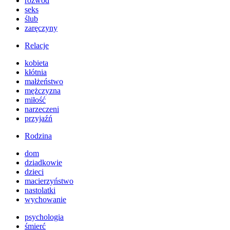
rozwód
seks
ślub
zaręczyny
Relacje
kobieta
kłótnia
małżeństwo
mężczyzna
miłość
narzeczeni
przyjaźń
Rodzina
dom
dziadkowie
dzieci
macierzyństwo
nastolatki
wychowanie
psychologia
śmierć