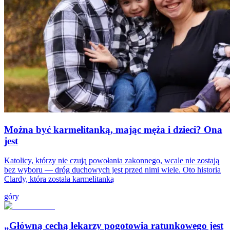
Można być karmelitanką, mając męża i dzieci? Ona
jest
Katolicy, którzy nie czują powołania zakonnego, wcale nie zostają
bez wyboru — dróg duchowych jest przed nimi wiele. Oto historia
Clardy, która została karmelitanką
góry
„Główną cechą lekarzy pogotowia ratunkowego jest