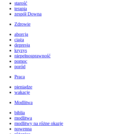
starość
terapia
zespół Downa
Zdrowie
aborcja
ciąża
depresja
kryzys
niepełnosprawność
pomoc
poród
Praca
pieniądze
wakacje
Modlitwa
biblia
modlitwa
modlitwy na różne okazje
nowenna