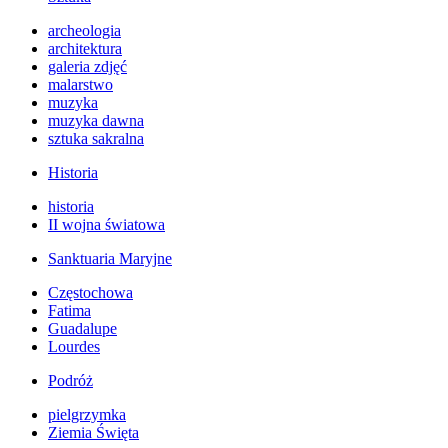
archeologia
architektura
galeria zdjęć
malarstwo
muzyka
muzyka dawna
sztuka sakralna
Historia
historia
II wojna światowa
Sanktuaria Maryjne
Częstochowa
Fatima
Guadalupe
Lourdes
Podróż
pielgrzymka
Ziemia Święta