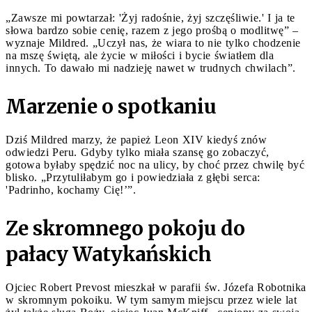
„Zawsze mi powtarzał: 'Żyj radośnie, żyj szczęśliwie.' I ja te
słowa bardzo sobie cenię, razem z jego prośbą o modlitwę” –
wyznaje Mildred. „Uczył nas, że wiara to nie tylko chodzenie
na mszę świętą, ale życie w miłości i bycie światłem dla
innych. To dawało mi nadzieję nawet w trudnych chwilach”.
Marzenie o spotkaniu
Dziś Mildred marzy, że papież Leon XIV kiedyś znów
odwiedzi Peru. Gdyby tylko miała szansę go zobaczyć,
gotowa byłaby spędzić noc na ulicy, by choć przez chwilę być
blisko. „Przytuliłabym go i powiedziała z głębi serca:
'Padrinho, kochamy Cię!’”.
Ze skromnego pokoju do
pałacy Watykańskich
Ojciec Robert Prevost mieszkał w parafii św. Józefa Robotnika
w skromnym pokoiku. W tym samym miejscu przez wiele lat