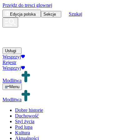
Przejdz do tresci glownej
Szukaj
Edycja
polska
Sekcje
Usługi
Wesprzyj
Rejestr
Wesprzyj
Modlitwa
Menu
Modlitwa
Dobre historie
Duchowość
Styl życia
Pod lupą
Kultura
Aktualności