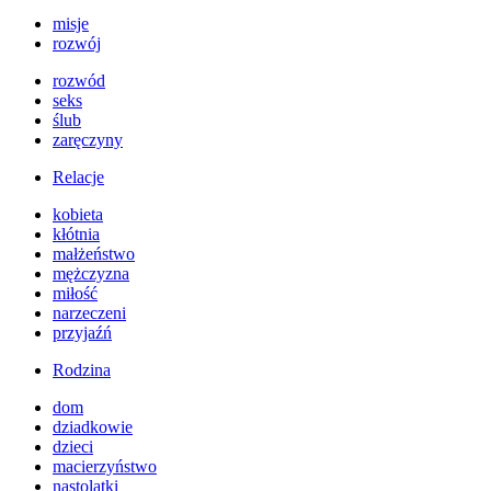
misje
rozwój
rozwód
seks
ślub
zaręczyny
Relacje
kobieta
kłótnia
małżeństwo
mężczyzna
miłość
narzeczeni
przyjaźń
Rodzina
dom
dziadkowie
dzieci
macierzyństwo
nastolatki