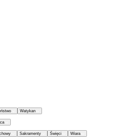
eństwo
Watykan
aca
chowy
Sakramenty
Święci
Wiara