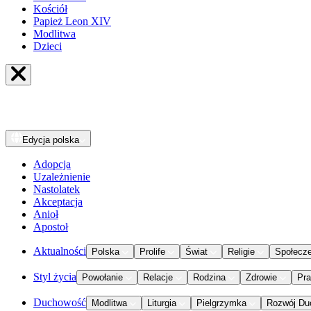
Kościół
Papież Leon XIV
Modlitwa
Dzieci
Edycja
polska
Adopcja
Uzależnienie
Nastolatek
Akceptacja
Anioł
Apostoł
Aktualności
Polska
Prolife
Świat
Religie
Społecz
Styl życia
Powołanie
Relacje
Rodzina
Zdrowie
Pr
Duchowość
Modlitwa
Liturgia
Pielgrzymka
Rozwój Du