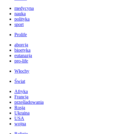
medycyna
nauka
polityka
sport
Prolife
aborcja
bioetyka
eutanazja
pro-life
Włochy
Świat
Afryka
Francja
prześladowania
Rosja
Ukraina
USA
wojna
Religie