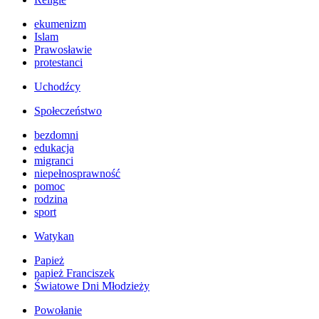
ekumenizm
Islam
Prawosławie
protestanci
Uchodźcy
Społeczeństwo
bezdomni
edukacja
migranci
niepełnosprawność
pomoc
rodzina
sport
Watykan
Papież
papież Franciszek
Światowe Dni Młodzieży
Powołanie