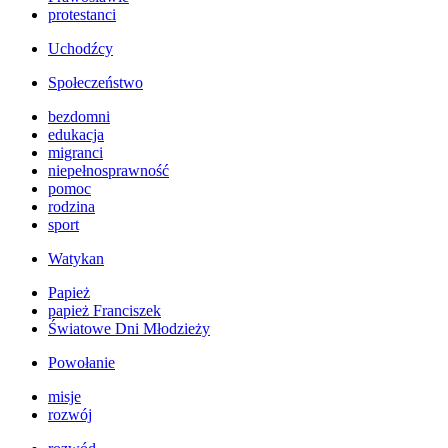
protestanci
Uchodźcy
Społeczeństwo
bezdomni
edukacja
migranci
niepełnosprawność
pomoc
rodzina
sport
Watykan
Papież
papież Franciszek
Światowe Dni Młodzieży
Powołanie
misje
rozwój