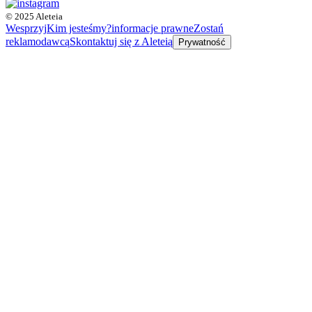
© 2025 Aleteia
Wesprzyj
Kim jesteśmy?
informacje prawne
Zostań
reklamodawcą
Skontaktuj się z Aleteią
Prywatność