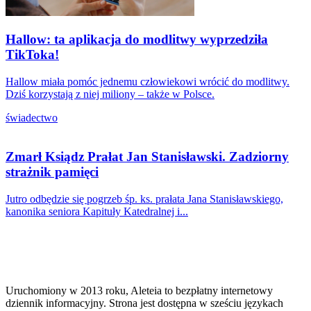
Hallow: ta aplikacja do modlitwy wyprzedziła
TikToka!
Hallow miała pomóc jednemu człowiekowi wrócić do modlitwy.
Dziś korzystają z niej miliony – także w Polsce.
świadectwo
Zmarł Ksiądz Prałat Jan Stanisławski. Zadziorny
strażnik pamięci
Jutro odbędzie się pogrzeb śp. ks. prałata Jana Stanisławskiego,
kanonika seniora Kapituły Katedralnej i...
Uruchomiony w 2013 roku, Aleteia to bezpłatny internetowy
dziennik informacyjny. Strona jest dostępna w sześciu językach