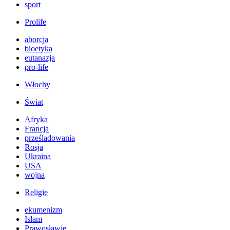
sport
Prolife
aborcja
bioetyka
eutanazja
pro-life
Włochy
Świat
Afryka
Francja
prześladowania
Rosja
Ukraina
USA
wojna
Religie
ekumenizm
Islam
Prawosławie