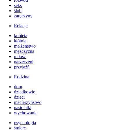
rozwód
seks
ślub
zaręczyny
Relacje
kobieta
kłótnia
małżeństwo
mężczyzna
miłość
narzeczeni
przyjaźń
Rodzina
dom
dziadkowie
dzieci
macierzyństwo
nastolatki
wychowanie
psychologia
śmierć