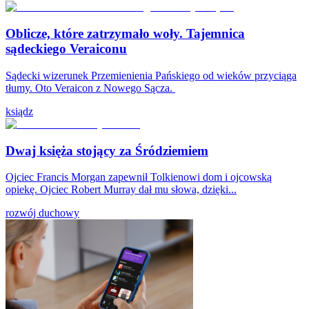
Oblicze, które zatrzymało woły. Tajemnica
sądeckiego Veraiconu
Sądecki wizerunek Przemienienia Pańskiego od wieków przyciąga
tłumy. Oto Veraicon z Nowego Sącza.
ksiądz
Dwaj księża stojący za Śródziemiem
Ojciec Francis Morgan zapewnił Tolkienowi dom i ojcowską
opiekę. Ojciec Robert Murray dał mu słowa, dzięki...
rozwój duchowy