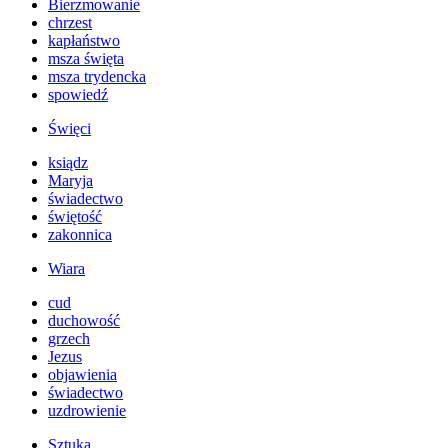
Bierzmowanie
chrzest
kapłaństwo
msza święta
msza trydencka
spowiedź
Święci
ksiądz
Maryja
świadectwo
świętość
zakonnica
Wiara
cud
duchowość
grzech
Jezus
objawienia
świadectwo
uzdrowienie
Sztuka