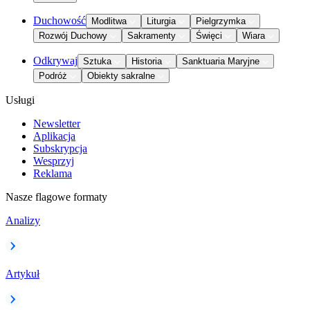
Duchowość
Modlitwa
Liturgia
Pielgrzymka
Rozwój Duchowy
Sakramenty
Święci
Wiara
Odkrywaj
Sztuka
Historia
Sanktuaria Maryjne
Podróż
Obiekty sakralne
Usługi
Newsletter
Aplikacja
Subskrypcja
Wesprzyj
Reklama
Nasze flagowe formaty
Analizy
Artykuł