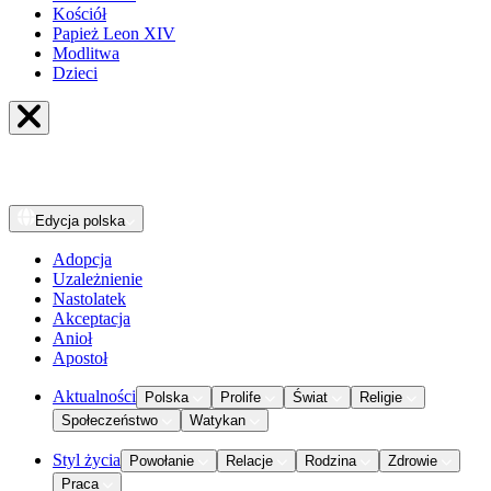
Kościół
Papież Leon XIV
Modlitwa
Dzieci
Edycja
polska
Adopcja
Uzależnienie
Nastolatek
Akceptacja
Anioł
Apostoł
Aktualności
Polska
Prolife
Świat
Religie
Społeczeństwo
Watykan
Styl życia
Powołanie
Relacje
Rodzina
Zdrowie
Praca