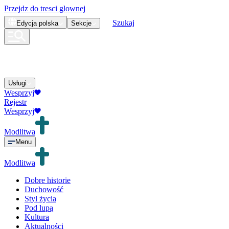
Przejdz do tresci glownej
Szukaj
Edycja
polska
Sekcje
Usługi
Wesprzyj
Rejestr
Wesprzyj
Modlitwa
Menu
Modlitwa
Dobre historie
Duchowość
Styl życia
Pod lupą
Kultura
Aktualności