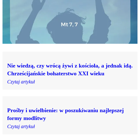
Nie wiedzą, czy wrócą żywi z kościoła, a jednak idą.
Chrześcijańskie bohaterstwo XXI wieku
Czytaj artykuł
Prośby i uwielbienie: w poszukiwaniu najlepszej
formy modlitwy
Czytaj artykuł