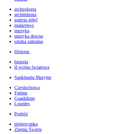
archeologia
architektura
galeria zdjęć
malarstwo
muzyka
muzyka dawna
sztuka sakralna
Historia
historia
II wojna światowa
Sanktuaria Maryjne
Częstochowa
Fatima
Guadalupe
Lourdes
Podróż
pielgrzymka
Ziemia Święta