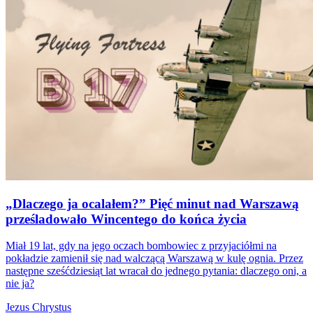
„Dlaczego ja ocalałem?” Pięć minut nad Warszawą
prześladowało Wincentego do końca życia
Miał 19 lat, gdy na jego oczach bombowiec z przyjaciółmi na
pokładzie zamienił się nad walczącą Warszawą w kulę ognia. Przez
następne sześćdziesiąt lat wracał do jednego pytania: dlaczego oni, a
nie ja?
Jezus Chrystus