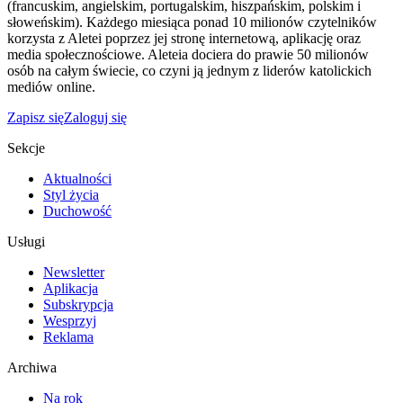
(francuskim, angielskim, portugalskim, hiszpańskim, polskim i
słoweńskim). Każdego miesiąca ponad 10 milionów czytelników
korzysta z Aletei poprzez jej stronę internetową, aplikację oraz
media społecznościowe. Aleteia dociera do prawie 50 milionów
osób na całym świecie, co czyni ją jednym z liderów katolickich
mediów online.
Zapisz się
Zaloguj się
Sekcje
Aktualności
Styl życia
Duchowość
Usługi
Newsletter
Aplikacja
Subskrypcja
Wesprzyj
Reklama
Archiwa
Na rok