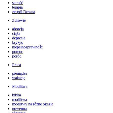
starość
terapia
zespół Downa
Zdrowie
aborcja
ciąża
depresja
kryzys
niepełnosprawność
pomoc
poród
Praca
pieniądze
wakacje
Modlitwa
biblia
modlitwa
modlitwy na różne okazje
nowenna