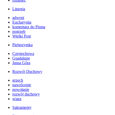
różaniec
Liturgia
adwent
Eucharystia
komentarz do Pisma
pogrzeb
Wielki Post
Pielgrzymka
Częstochowa
Guadalupe
Jasna Góra
Rozwój Duchowy
grzech
nawrócenie
powołanie
rozwój duchowy
wiara
Sakramenty