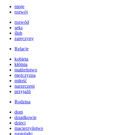
misje
rozwój
rozwód
seks
ślub
zaręczyny
Relacje
kobieta
kłótnia
małżeństwo
mężczyzna
miłość
narzeczeni
przyjaźń
Rodzina
dom
dziadkowie
dzieci
macierzyństwo
nastolatki