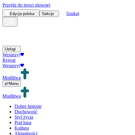
Przejdz do tresci glownej
Szukaj
Edycja
polska
Sekcje
Usługi
Wesprzyj
Rejestr
Wesprzyj
Modlitwa
Menu
Modlitwa
Dobre historie
Duchowość
Styl życia
Pod lupą
Kultura
Aktualności