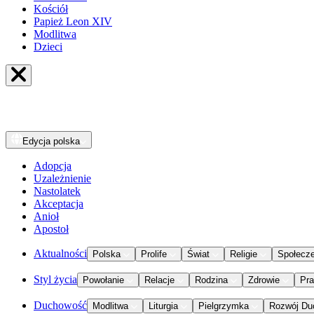
Kościół
Papież Leon XIV
Modlitwa
Dzieci
Edycja
polska
Adopcja
Uzależnienie
Nastolatek
Akceptacja
Anioł
Apostoł
Aktualności
Polska
Prolife
Świat
Religie
Społecz
Styl życia
Powołanie
Relacje
Rodzina
Zdrowie
Pr
Duchowość
Modlitwa
Liturgia
Pielgrzymka
Rozwój Du