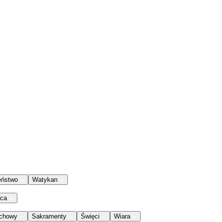
eństwo
Watykan
aca
chowy
Sakramenty
Święci
Wiara