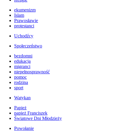
ekumenizm
Islam
Prawosławie
protestanci
Uchodźcy
Społeczeństwo
bezdomni
edukacja
migranci
niepełnosprawność
pomoc
rodzina
sport
Watykan
Papież
papież Franciszek
Światowe Dni Młodzieży
Powołanie