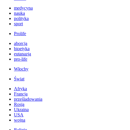
medycyna
nauka
polityka
sport
Prolife
aborcja
bioetyka
eutanazja
pro-life
Włochy
Świat
Afryka
Francja
prześladowania
Rosja
Ukraina
USA
wojna
Religie