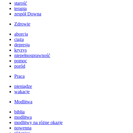
starość
terapia
zespół Downa
Zdrowie
aborcja
ciąża
depresja
kryzys
niepełnosprawność
pomoc
poród
Praca
pieniądze
wakacje
Modlitwa
biblia
modlitwa
modlitwy na różne okazje
nowenna