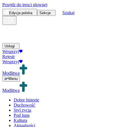
Przejdz do tresci glownej
Szukaj
Edycja
polska
Sekcje
Usługi
Wesprzyj
Rejestr
Wesprzyj
Modlitwa
Menu
Modlitwa
Dobre historie
Duchowość
Styl życia
Pod lupą
Kultura
Aktualności