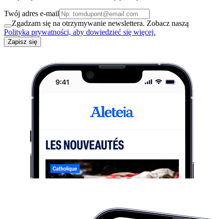
Twój adres e-mail
Zgadzam się na otrzymywanie newslettera. Zobacz naszą
Polityka prywatności, aby dowiedzieć się więcej.
Zapisz się