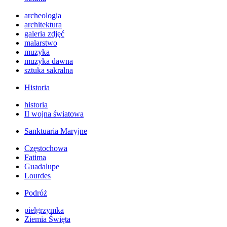
archeologia
architektura
galeria zdjęć
malarstwo
muzyka
muzyka dawna
sztuka sakralna
Historia
historia
II wojna światowa
Sanktuaria Maryjne
Częstochowa
Fatima
Guadalupe
Lourdes
Podróż
pielgrzymka
Ziemia Święta