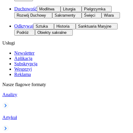
Duchowość
Modlitwa
Liturgia
Pielgrzymka
Rozwój Duchowy
Sakramenty
Święci
Wiara
Odkrywaj
Sztuka
Historia
Sanktuaria Maryjne
Podróż
Obiekty sakralne
Usługi
Newsletter
Aplikacja
Subskrypcja
Wesprzyj
Reklama
Nasze flagowe formaty
Analizy
Artykuł