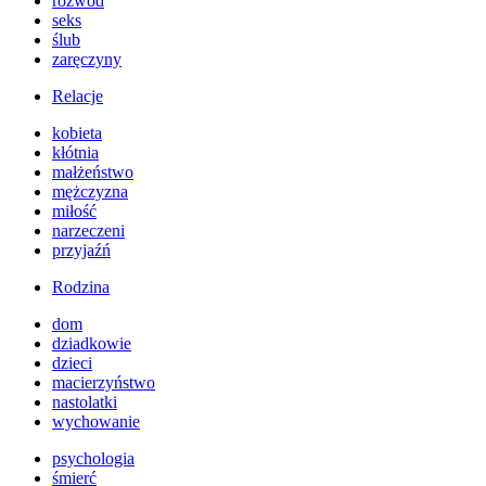
rozwód
seks
ślub
zaręczyny
Relacje
kobieta
kłótnia
małżeństwo
mężczyzna
miłość
narzeczeni
przyjaźń
Rodzina
dom
dziadkowie
dzieci
macierzyństwo
nastolatki
wychowanie
psychologia
śmierć