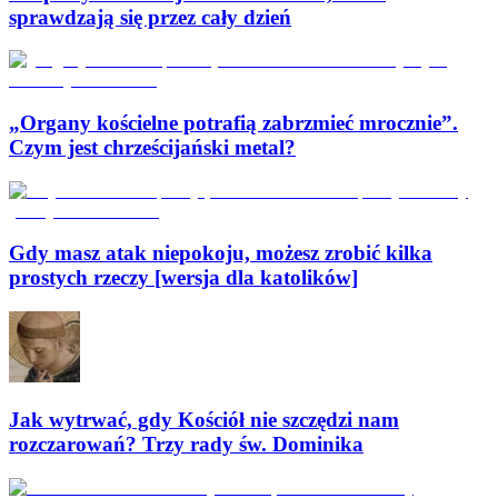
sprawdzają się przez cały dzień
„Organy kościelne potrafią zabrzmieć mrocznie”.
Czym jest chrześcijański metal?
Gdy masz atak niepokoju, możesz zrobić kilka
prostych rzeczy [wersja dla katolików]
Jak wytrwać, gdy Kościół nie szczędzi nam
rozczarowań? Trzy rady św. Dominika