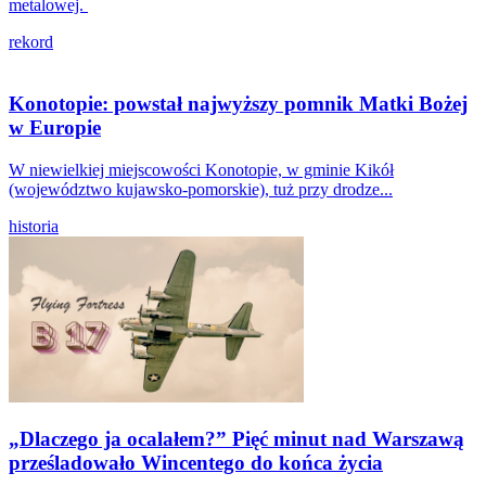
metalowej.
rekord
Konotopie: powstał najwyższy pomnik Matki Bożej
w Europie
W niewielkiej miejscowości Konotopie, w gminie Kikół
(województwo kujawsko-pomorskie), tuż przy drodze...
historia
„Dlaczego ja ocalałem?” Pięć minut nad Warszawą
prześladowało Wincentego do końca życia