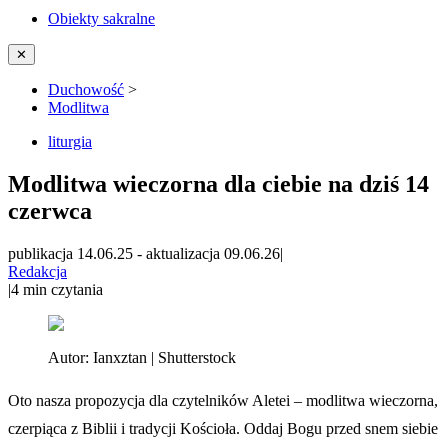
Obiekty sakralne
✕
Duchowość
>
Modlitwa
liturgia
Modlitwa wieczorna dla ciebie na dziś 14
czerwca
publikacja 14.06.25
-
aktualizacja 09.06.26
|
Redakcja
|
4
min czytania
Autor:
Ianxztan | Shutterstock
Oto nasza propozycja dla czytelników Aletei – modlitwa wieczorna,
czerpiąca z Biblii i tradycji Kościoła. Oddaj Bogu przed snem siebie