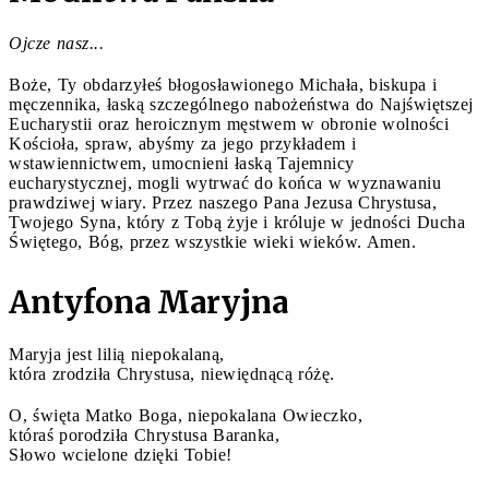
Ojcze nasz...
Boże, Ty obdarzyłeś błogosławionego Michała, biskupa i
męczennika, łaską szczególnego nabożeństwa do Najświętszej
Eucharystii oraz heroicznym męstwem w obronie wolności
Kościoła, spraw, abyśmy za jego przykładem i
wstawiennictwem, umocnieni łaską Tajemnicy
eucharystycznej, mogli wytrwać do końca w wyznawaniu
prawdziwej wiary. Przez naszego Pana Jezusa Chrystusa,
Twojego Syna, który z Tobą żyje i króluje w jedności Ducha
Świętego, Bóg, przez wszystkie wieki wieków. Amen.
Antyfona Maryjna
Maryja jest lilią niepokalaną,
która zrodziła Chrystusa, niewiędnącą różę.
O, święta Matko Boga, niepokalana Owieczko,
któraś porodziła Chrystusa Baranka,
Słowo wcielone dzięki Tobie!