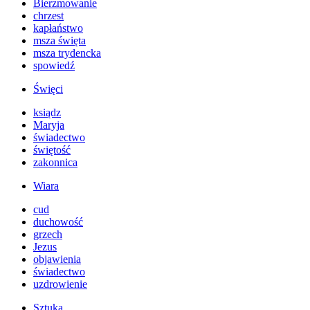
Bierzmowanie
chrzest
kapłaństwo
msza święta
msza trydencka
spowiedź
Święci
ksiądz
Maryja
świadectwo
świętość
zakonnica
Wiara
cud
duchowość
grzech
Jezus
objawienia
świadectwo
uzdrowienie
Sztuka