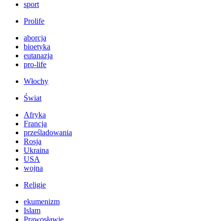
sport
Prolife
aborcja
bioetyka
eutanazja
pro-life
Włochy
Świat
Afryka
Francja
prześladowania
Rosja
Ukraina
USA
wojna
Religie
ekumenizm
Islam
Prawosławie