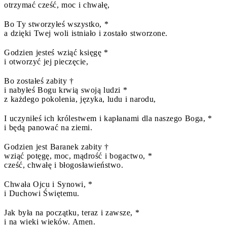
otrzymać cześć, moc i chwałę,
Bo Ty stworzyłeś wszystko, *
a dzięki Twej woli istniało i zostało stworzone.
Godzien jesteś wziąć księgę *
i otworzyć jej pieczęcie,
Bo zostałeś zabity †
i nabyłeś Bogu krwią swoją ludzi *
z każdego pokolenia, języka, ludu i narodu,
I uczyniłeś ich królestwem i kapłanami dla naszego Boga, *
i będą panować na ziemi.
Godzien jest Baranek zabity †
wziąć potęgę, moc, mądrość i bogactwo, *
cześć, chwałę i błogosławieństwo.
Chwała Ojcu i Synowi, *
i Duchowi Świętemu.
Jak była na początku, teraz i zawsze, *
i na wieki wieków. Amen.