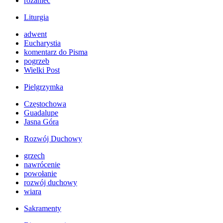
różaniec
Liturgia
adwent
Eucharystia
komentarz do Pisma
pogrzeb
Wielki Post
Pielgrzymka
Częstochowa
Guadalupe
Jasna Góra
Rozwój Duchowy
grzech
nawrócenie
powołanie
rozwój duchowy
wiara
Sakramenty