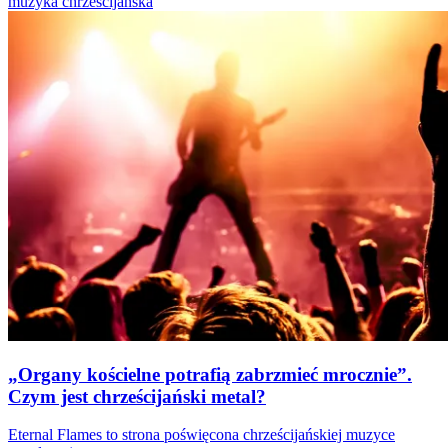
muzyka chrześcijańska
„Organy kościelne potrafią zabrzmieć mrocznie”.
Czym jest chrześcijański metal?
Eternal Flames to strona poświęcona chrześcijańskiej muzyce