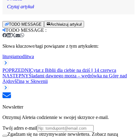
Czytaj artykuł
TODO MESSAGE
Archiwizuj artykuł
TODO MESSAGE
:
Słowa kluczowe/tagi powiązane z tym artykułem:
liturgia
modlitwa
POPRZEDNI
Cytat z Biblii dla ciebie na dziś || 14 czerwca
NASTĘPNY
Śladami dawnego morza – wędrówka na Górę nad
Ajdovščiną w Słowenii
Newsletter
Otrzymuj Aleteia codziennie w swojej skrzynce e-mail.
Twój adres e-mail
Zgadzam się na otrzymywanie newslettera. Zobacz naszą