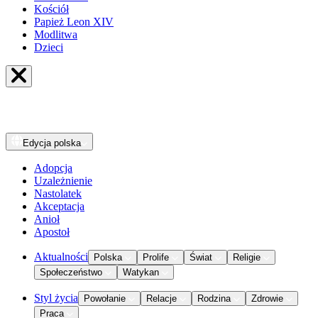
Kościół
Papież Leon XIV
Modlitwa
Dzieci
Edycja
polska
Adopcja
Uzależnienie
Nastolatek
Akceptacja
Anioł
Apostoł
Aktualności
Polska
Prolife
Świat
Religie
Społeczeństwo
Watykan
Styl życia
Powołanie
Relacje
Rodzina
Zdrowie
Praca