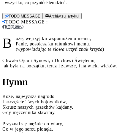
i wszystko, co przyniósł ten dzień.
TODO MESSAGE
Archiwizuj artykuł
TODO MESSAGE
:
B
oże, wejrzyj ku wspomożeniu memu,
Panie, pospiesz ku ratunkowi memu.
(
wypowiadając te słowa uczyń znak krzyża
)
Chwała Ojcu i Synowi, i Duchowi Świętemu,
jak była na początku, teraz i zawsze, i na wieki wieków.
Hymn
Boże, najwyższa nagrodo
I szczęście Twych bojowników,
Skrusz naszych grzechów kajdany,
Gdy męczennika sławimy.
Przyznał się mężnie do wiary,
Co w jego sercu płonęła,