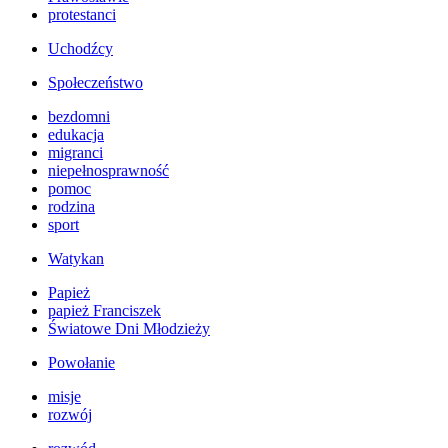
protestanci
Uchodźcy
Społeczeństwo
bezdomni
edukacja
migranci
niepełnosprawność
pomoc
rodzina
sport
Watykan
Papież
papież Franciszek
Światowe Dni Młodzieży
Powołanie
misje
rozwój