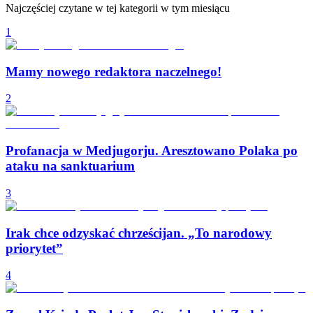
Najczęściej czytane w tej kategorii w tym miesiącu
1
Mamy nowego redaktora naczelnego!
2
Profanacja w Medjugorju. Aresztowano Polaka po
ataku na sanktuarium
3
Irak chce odzyskać chrześcijan. „To narodowy
priorytet”
4