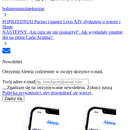
bohater
nastolatek
pożar
POPRZEDNI
Al Pacino i papież Leon XIV dyskutują o wierze i
filmie
NASTĘPNY
„Ani razu się nie poskarżył”. Jak wyglądały ostatnie
dni na ziemi Carla Acutisa?
Newsletter
Otrzymuj Aleteia codziennie w swojej skrzynce e-mail.
Twój adres e-mail
Zgadzam się na otrzymywanie newslettera. Zobacz naszą
Polityka prywatności, aby dowiedzieć się więcej.
Zapisz się