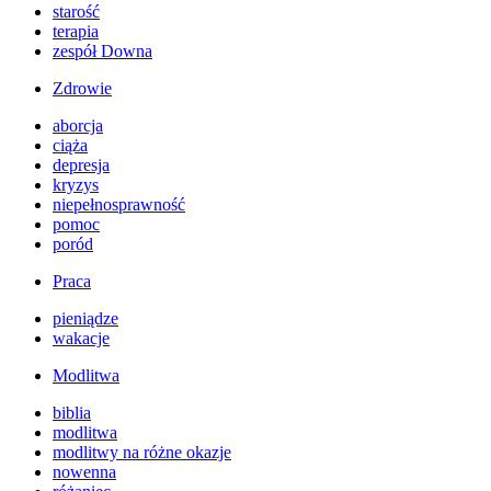
starość
terapia
zespół Downa
Zdrowie
aborcja
ciąża
depresja
kryzys
niepełnosprawność
pomoc
poród
Praca
pieniądze
wakacje
Modlitwa
biblia
modlitwa
modlitwy na różne okazje
nowenna