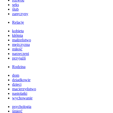
rozwód
seks
ślub
zaręczyny
Relacje
kobieta
kłótnia
małżeństwo
mężczyzna
miłość
narzeczeni
przyjaźń
Rodzina
dom
dziadkowie
dzieci
macierzyństwo
nastolatki
wychowanie
psychologia
śmierć