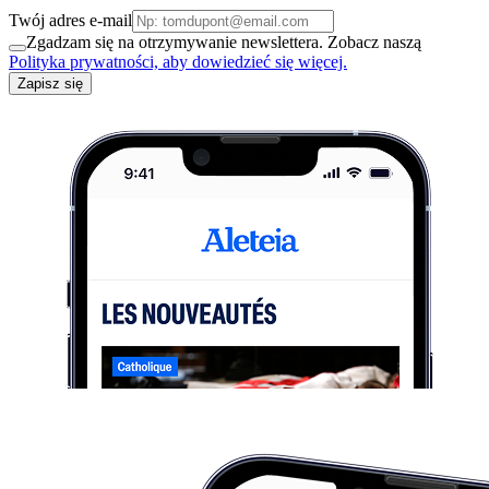
Twój adres e-mail
Zgadzam się na otrzymywanie newslettera. Zobacz naszą
Polityka prywatności, aby dowiedzieć się więcej.
Zapisz się