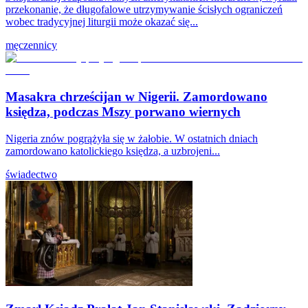
przekonanie, że długofalowe utrzymywanie ścisłych ograniczeń
wobec tradycyjnej liturgii może okazać się...
męczennicy
Masakra chrześcijan w Nigerii. Zamordowano
księdza, podczas Mszy porwano wiernych
Nigeria znów pogrążyła się w żałobie. W ostatnich dniach
zamordowano katolickiego księdza, a uzbrojeni...
świadectwo