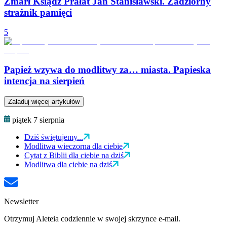
Zmarł Ksiądz Prałat Jan Stanisławski. Zadziorny
strażnik pamięci
5
Papież wzywa do modlitwy za… miasta. Papieska
intencja na sierpień
Załaduj więcej artykułów
piątek 7 sierpnia
Dziś świętujemy...
Modlitwa wieczorna dla ciebie
Cytat z Biblii dla ciebie na dziś
Modlitwa dla ciebie na dziś
Newsletter
Otrzymuj Aleteia codziennie w swojej skrzynce e-mail.