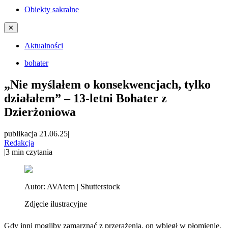
Obiekty sakralne
✕
Aktualności
bohater
„Nie myślałem o konsekwencjach, tylko
działałem” – 13-letni Bohater z
Dzierżoniowa
publikacja 21.06.25
|
Redakcja
|
3
min czytania
Autor:
AVAtem | Shutterstock
Zdjęcie ilustracyjne
Gdy inni mogliby zamarznąć z przerażenia, on wbiegł w płomienie.