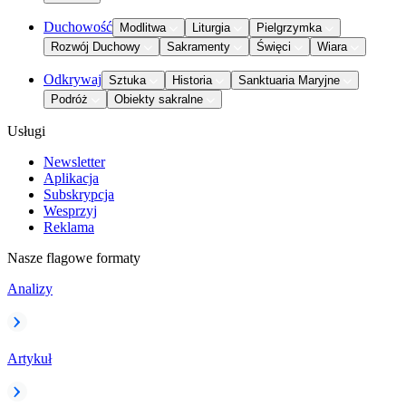
Duchowość
Modlitwa
Liturgia
Pielgrzymka
Rozwój Duchowy
Sakramenty
Święci
Wiara
Odkrywaj
Sztuka
Historia
Sanktuaria Maryjne
Podróż
Obiekty sakralne
Usługi
Newsletter
Aplikacja
Subskrypcja
Wesprzyj
Reklama
Nasze flagowe formaty
Analizy
Artykuł