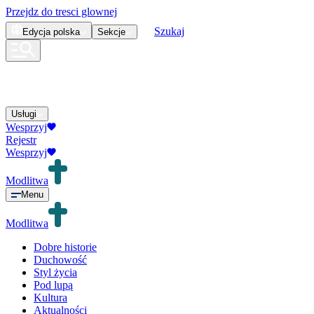
Przejdz do tresci glownej
Szukaj
Edycja
polska
Sekcje
Usługi
Wesprzyj
Rejestr
Wesprzyj
Modlitwa
Menu
Modlitwa
Dobre historie
Duchowość
Styl życia
Pod lupą
Kultura
Aktualności