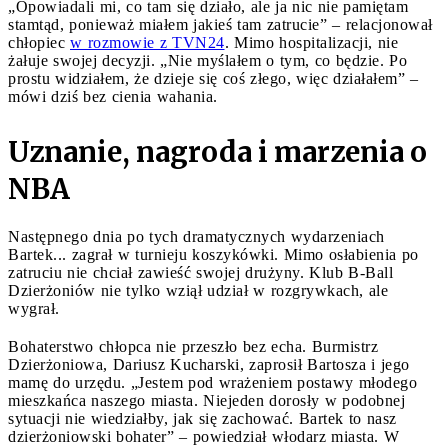
„Opowiadali mi, co tam się działo, ale ja nic nie pamiętam
stamtąd, ponieważ miałem jakieś tam zatrucie” – relacjonował
chłopiec
w rozmowie z TVN24
. Mimo hospitalizacji, nie
żałuje swojej decyzji. „Nie myślałem o tym, co będzie. Po
prostu widziałem, że dzieje się coś złego, więc działałem” –
mówi dziś bez cienia wahania.
Uznanie, nagroda i marzenia o
NBA
Następnego dnia po tych dramatycznych wydarzeniach
Bartek... zagrał w turnieju koszykówki. Mimo osłabienia po
zatruciu nie chciał zawieść swojej drużyny. Klub B-Ball
Dzierżoniów nie tylko wziął udział w rozgrywkach, ale
wygrał.
Bohaterstwo chłopca nie przeszło bez echa. Burmistrz
Dzierżoniowa, Dariusz Kucharski, zaprosił Bartosza i jego
mamę do urzędu. „Jestem pod wrażeniem postawy młodego
mieszkańca naszego miasta. Niejeden dorosły w podobnej
sytuacji nie wiedziałby, jak się zachować. Bartek to nasz
dzierżoniowski bohater” – powiedział włodarz miasta. W