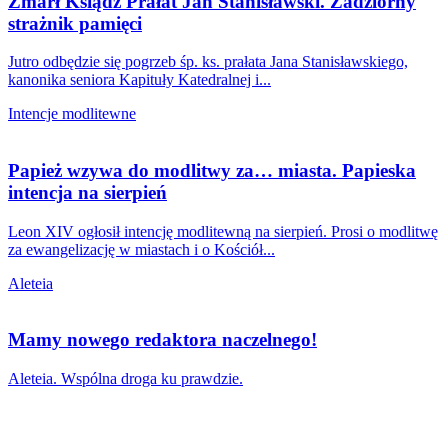
Zmarł Ksiądz Prałat Jan Stanisławski. Zadziorny
strażnik pamięci
Jutro odbędzie się pogrzeb śp. ks. prałata Jana Stanisławskiego,
kanonika seniora Kapituły Katedralnej i...
Intencje modlitewne
Papież wzywa do modlitwy za… miasta. Papieska
intencja na sierpień
Leon XIV ogłosił intencję modlitewną na sierpień. Prosi o modlitwę
za ewangelizację w miastach i o Kościół...
Aleteia
Mamy nowego redaktora naczelnego!
Aleteia. Wspólna droga ku prawdzie.