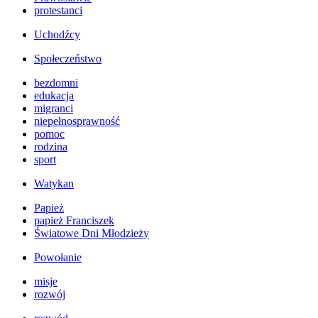
protestanci
Uchodźcy
Społeczeństwo
bezdomni
edukacja
migranci
niepełnosprawność
pomoc
rodzina
sport
Watykan
Papież
papież Franciszek
Światowe Dni Młodzieży
Powołanie
misje
rozwój