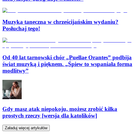
Muzyka taneczna w chrześcijańskim wydaniu?
Posłuchaj tego!
Od 40 lat tarnowski chór „Puellae Orantes” podbija
świat muzyką i pięknem. „Śpiew to wspaniała forma
modlitwy”
Gdy masz atak niepokoju, możesz zrobić kilka
prostych rzeczy [wersja dla katolików]
Załaduj więcej artykułów