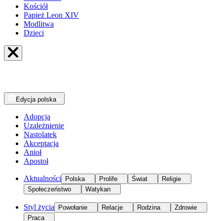
Kościół
Papież Leon XIV
Modlitwa
Dzieci
Edycja
polska
Adopcja
Uzależnienie
Nastolatek
Akceptacja
Anioł
Apostoł
Aktualności
Polska
Prolife
Świat
Religie
Społeczeństwo
Watykan
Styl życia
Powołanie
Relacje
Rodzina
Zdrowie
Praca