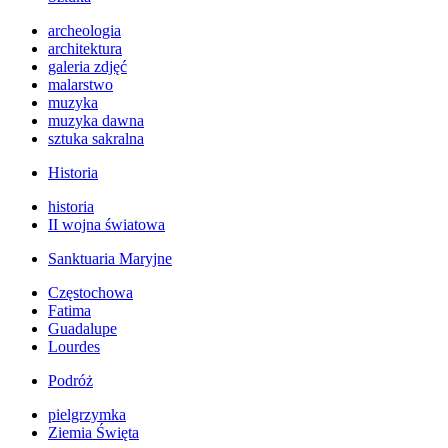
archeologia
architektura
galeria zdjęć
malarstwo
muzyka
muzyka dawna
sztuka sakralna
Historia
historia
II wojna światowa
Sanktuaria Maryjne
Częstochowa
Fatima
Guadalupe
Lourdes
Podróż
pielgrzymka
Ziemia Święta