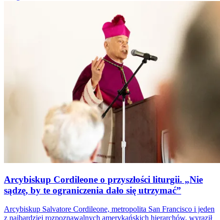
Arcybiskup Cordileone o przyszłości liturgii. „Nie
sądzę, by te ograniczenia dało się utrzymać”
Arcybiskup Salvatore Cordileone, metropolita San Francisco i jeden
z najbardziej rozpoznawalnych amerykańskich hierarchów, wyraził