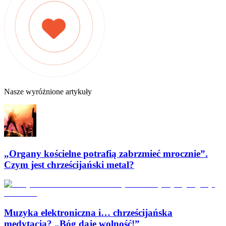
Nasze wyróżnione artykuły
„Organy kościelne potrafią zabrzmieć mrocznie”.
Czym jest chrześcijański metal?
Muzyka elektroniczna i… chrześcijańska
medytacja? „Bóg daje wolność!”