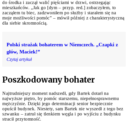
do środka i zaczął walić pięściami w drzwi, ostrzegając
mieszkańców. „Jak go [dym – przyp. red.] zobaczyłem, to
zacząłem tu biec, zadzwoniłem po służby i starałem się na
moje możliwości pomóc” – mówił później z charakterystyczną
dla siebie skromnością.
Polski strażak bohaterem w Niemczech. „Czapki z
głów, Maciek!”
Czytaj artykuł
Poszkodowany bohater
Najtrudniejszy moment nadszedł, gdy Bartek dotarł na
najwyższe piętro, by pomóc starszemu, niepełnosprawnemu
mężczyźnie. Dzięki jego determinacji senior bezpiecznie
opuścił budynek. Niestety, sam Bartek nie wyszedł z tego bez
szwanku – zatruł się tlenkiem węgla i po wyjściu z budynku
stracił przytomność.