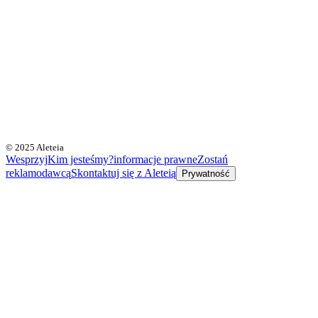
© 2025 Aleteia
Wesprzyj
Kim jesteśmy?
informacje prawne
Zostań
reklamodawcą
Skontaktuj się z Aleteią
Prywatność