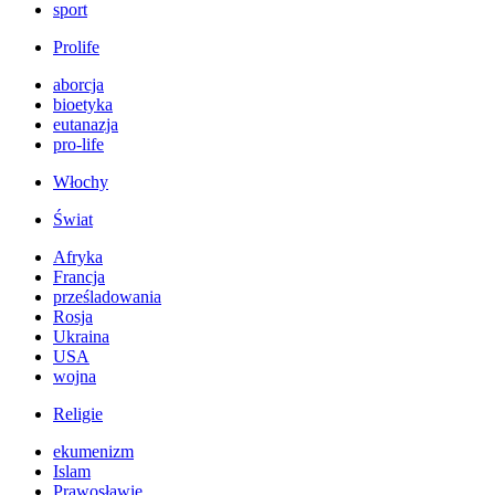
sport
Prolife
aborcja
bioetyka
eutanazja
pro-life
Włochy
Świat
Afryka
Francja
prześladowania
Rosja
Ukraina
USA
wojna
Religie
ekumenizm
Islam
Prawosławie