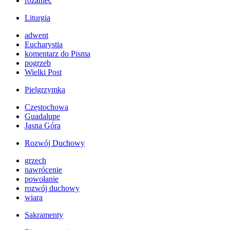
różaniec
Liturgia
adwent
Eucharystia
komentarz do Pisma
pogrzeb
Wielki Post
Pielgrzymka
Częstochowa
Guadalupe
Jasna Góra
Rozwój Duchowy
grzech
nawrócenie
powołanie
rozwój duchowy
wiara
Sakramenty