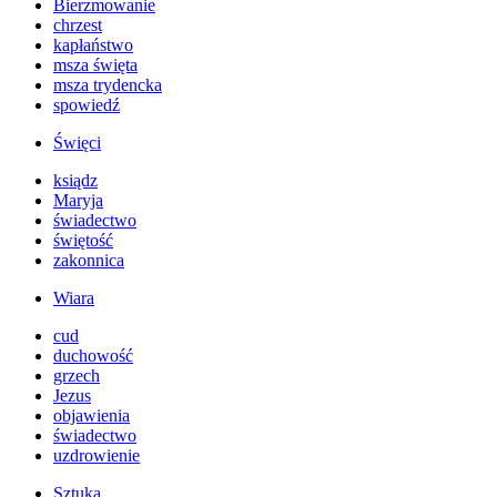
Bierzmowanie
chrzest
kapłaństwo
msza święta
msza trydencka
spowiedź
Święci
ksiądz
Maryja
świadectwo
świętość
zakonnica
Wiara
cud
duchowość
grzech
Jezus
objawienia
świadectwo
uzdrowienie
Sztuka