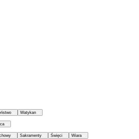
eństwo
Watykan
aca
chowy
Sakramenty
Święci
Wiara