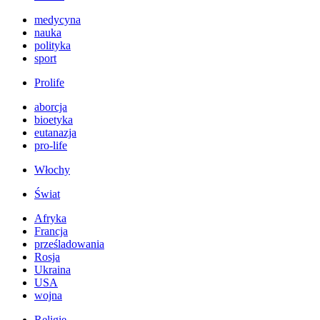
medycyna
nauka
polityka
sport
Prolife
aborcja
bioetyka
eutanazja
pro-life
Włochy
Świat
Afryka
Francja
prześladowania
Rosja
Ukraina
USA
wojna
Religie