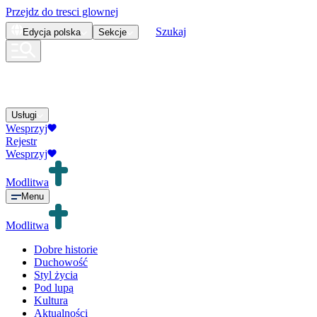
Przejdz do tresci glownej
Szukaj
Edycja
polska
Sekcje
Usługi
Wesprzyj
Rejestr
Wesprzyj
Modlitwa
Menu
Modlitwa
Dobre historie
Duchowość
Styl życia
Pod lupą
Kultura
Aktualności