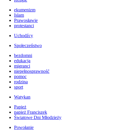
ekumenizm
Islam
Prawosławie
protestanci
Uchodźcy
Społeczeństwo
bezdomni
edukacja
migranci
niepełnosprawność
pomoc
rodzina
sport
Watykan
Papież
papież Franciszek
Światowe Dni Młodzieży
Powołanie