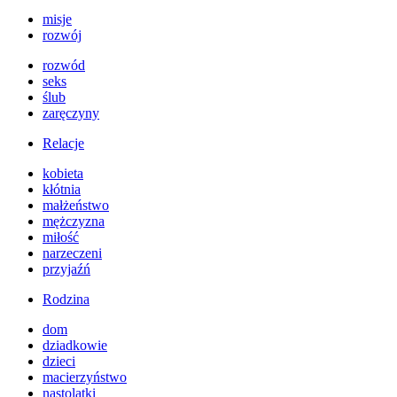
misje
rozwój
rozwód
seks
ślub
zaręczyny
Relacje
kobieta
kłótnia
małżeństwo
mężczyzna
miłość
narzeczeni
przyjaźń
Rodzina
dom
dziadkowie
dzieci
macierzyństwo
nastolatki