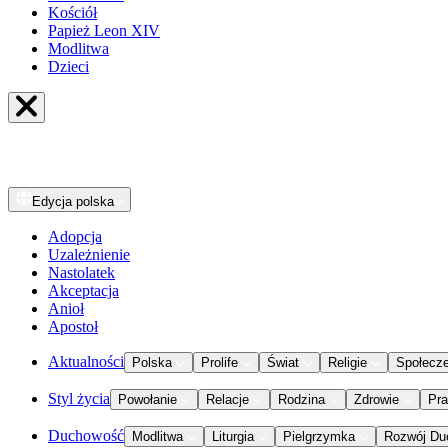
Kościół
Papież Leon XIV
Modlitwa
Dzieci
Edycja
polska
Adopcja
Uzależnienie
Nastolatek
Akceptacja
Anioł
Apostoł
Aktualności
Polska
Prolife
Świat
Religie
Społecz
Styl życia
Powołanie
Relacje
Rodzina
Zdrowie
Pr
Duchowość
Modlitwa
Liturgia
Pielgrzymka
Rozwój Du