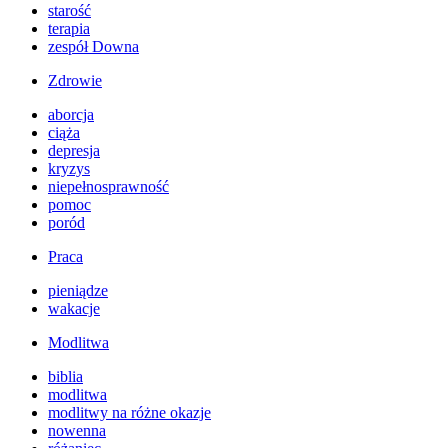
starość
terapia
zespół Downa
Zdrowie
aborcja
ciąża
depresja
kryzys
niepełnosprawność
pomoc
poród
Praca
pieniądze
wakacje
Modlitwa
biblia
modlitwa
modlitwy na różne okazje
nowenna