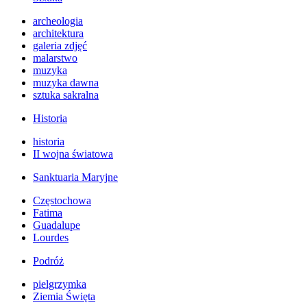
archeologia
architektura
galeria zdjęć
malarstwo
muzyka
muzyka dawna
sztuka sakralna
Historia
historia
II wojna światowa
Sanktuaria Maryjne
Częstochowa
Fatima
Guadalupe
Lourdes
Podróż
pielgrzymka
Ziemia Święta