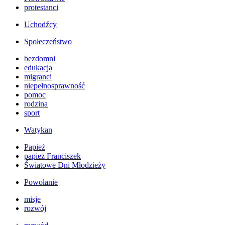
protestanci
Uchodźcy
Społeczeństwo
bezdomni
edukacja
migranci
niepełnosprawność
pomoc
rodzina
sport
Watykan
Papież
papież Franciszek
Światowe Dni Młodzieży
Powołanie
misje
rozwój