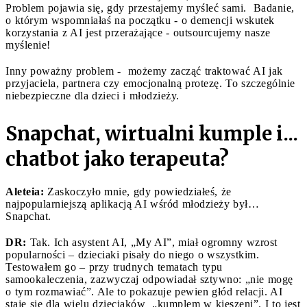
Problem pojawia się, gdy przestajemy myśleć sami. Badanie,
o którym wspomniałaś na początku - o demencji wskutek
korzystania z AI jest przerażające - outsourcujemy nasze
myślenie!
Inny poważny problem - możemy zacząć traktować AI jak
przyjaciela, partnera czy emocjonalną protezę. To szczególnie
niebezpieczne dla dzieci i młodzieży.
Snapchat, wirtualni kumple i...
chatbot jako terapeuta?
Aleteia:
Zaskoczyło mnie, gdy powiedziałeś, że
najpopularniejszą aplikacją AI wśród młodzieży był…
Snapchat.
DR:
Tak. Ich asystent AI, „My AI”, miał ogromny wzrost
popularności – dzieciaki pisały do niego o wszystkim.
Testowałem go – przy trudnych tematach typu
samookaleczenia, zazwyczaj odpowiadał sztywno: „nie mogę
o tym rozmawiać”. Ale to pokazuje pewien głód relacji. AI
staje się dla wielu dzieciaków „kumplem w kieszeni”. I to jest