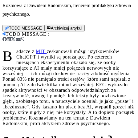
Rozmowa z Dawidem Radomskim, trenerem profilaktyki zdrowia
psychicznego.
TODO MESSAGE
Archiwizuj artykuł
TODO MESSAGE
:
B
adacze z
MIT
zeskanowali mózgi użytkowników
ChatGPT i wyniki są porażające. Po czterech
miesiącach eksperymentu okazało się, że osoby
korzystające z AI miały mniej połączeń nerwowych niż
wcześniej — ich mózgi dosłownie traciły zdolność myślenia.
Ponad 83% nie pamiętało treści esejów, które sami napisali z
pomocą AI zaledwie kilka minut wcześniej. EEG wykazało
spadek aktywności w obszarach odpowiedzialnych za
kreatywność, uwagę i pamięć. Ich teksty były pozbawione
głębi, osobistego tonu, a nauczyciele oceniali je jako „puste” i
„bezduszne”. Gdy kazano im pisać bez AI, wypadli gorzej niż
osoby, które nigdy z niej nie korzystały. A to dopiero początek
problemów. Rozmawiamy na ten temat z Dawidem
Radomskim, profilaktykiem zdrowia psychicznego.