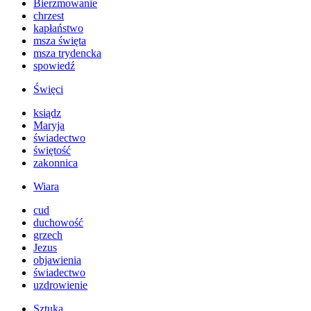
Bierzmowanie
chrzest
kapłaństwo
msza święta
msza trydencka
spowiedź
Święci
ksiądz
Maryja
świadectwo
świętość
zakonnica
Wiara
cud
duchowość
grzech
Jezus
objawienia
świadectwo
uzdrowienie
Sztuka