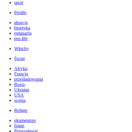
sport
Prolife
aborcja
bioetyka
eutanazja
pro-life
Włochy
Świat
Afryka
Francja
prześladowania
Rosja
Ukraina
USA
wojna
Religie
ekumenizm
Islam
Prawosławie