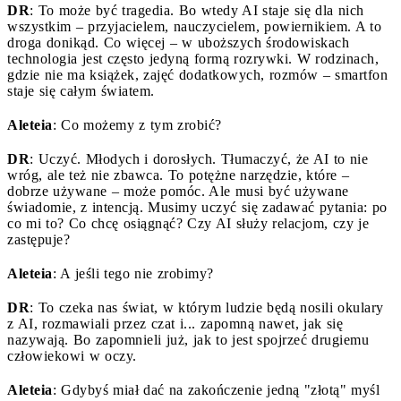
DR
: To może być tragedia. Bo wtedy AI staje się dla nich
wszystkim – przyjacielem, nauczycielem, powiernikiem. A to
droga donikąd. Co więcej – w uboższych środowiskach
technologia jest często jedyną formą rozrywki. W rodzinach,
gdzie nie ma książek, zajęć dodatkowych, rozmów – smartfon
staje się całym światem.
Aleteia
: Co możemy z tym zrobić?
DR
: Uczyć. Młodych i dorosłych. Tłumaczyć, że AI to nie
wróg, ale też nie zbawca. To potężne narzędzie, które –
dobrze używane – może pomóc. Ale musi być używane
świadomie, z intencją. Musimy uczyć się zadawać pytania: po
co mi to? Co chcę osiągnąć? Czy AI służy relacjom, czy je
zastępuje?
Aleteia
: A jeśli tego nie zrobimy?
DR
: To czeka nas świat, w którym ludzie będą nosili okulary
z AI, rozmawiali przez czat i... zapomną nawet, jak się
nazywają. Bo zapomnieli już, jak to jest spojrzeć drugiemu
człowiekowi w oczy.
Aleteia
: Gdybyś miał dać na zakończenie jedną "złotą" myśl