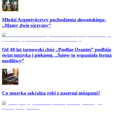
Młodzi Argentyńczycy pochodzenia słoweńskiego:
„Mamy dwie ojczyzny”
Od 40 lat tarnowski chór „Puellae Orantes” podbija
świat muzyką i pięknem. „Śpiew to wspaniała forma
modlitwy”
Co muzyka sakralna robi z naszymi mózgami?