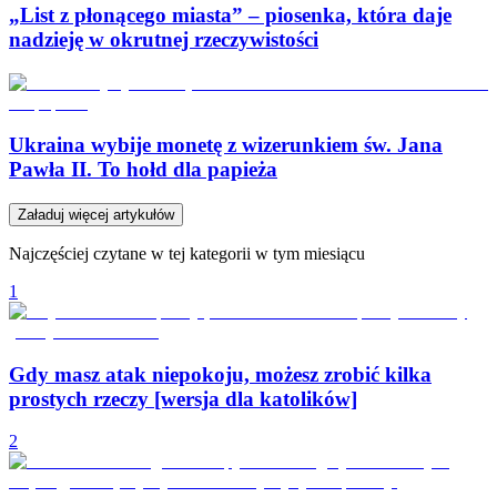
„List z płonącego miasta” – piosenka, która daje
nadzieję w okrutnej rzeczywistości
Ukraina wybije monetę z wizerunkiem św. Jana
Pawła II. To hołd dla papieża
Załaduj więcej artykułów
Najczęściej czytane w tej kategorii w tym miesiącu
1
Gdy masz atak niepokoju, możesz zrobić kilka
prostych rzeczy [wersja dla katolików]
2