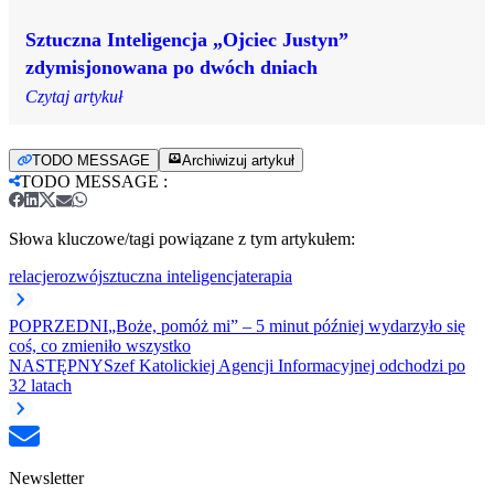
Sztuczna Inteligencja „Ojciec Justyn”
zdymisjonowana po dwóch dniach
Czytaj artykuł
TODO MESSAGE
Archiwizuj artykuł
TODO MESSAGE
:
Słowa kluczowe/tagi powiązane z tym artykułem:
relacje
rozwój
sztuczna inteligencja
terapia
POPRZEDNI
„Boże, pomóż mi” – 5 minut później wydarzyło się
coś, co zmieniło wszystko
NASTĘPNY
Szef Katolickiej Agencji Informacyjnej odchodzi po
32 latach
Newsletter