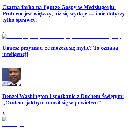
Czarna farba na figurze Gospy w Medziugorju.
Problem jest większy, niż się wydaje — i nie dotyczy
tylko sprawcy.
3
Umiesz przyznać, że możesz się mylić? To oznaka
inteligencji
4
Denzel Washington i spotkanie z Duchem Świętym:
„Czułem, jakbym unosił się w powietrzu”
5