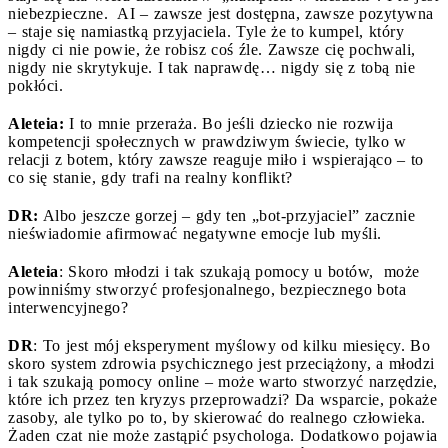
niebezpieczne. AI – zawsze jest dostępna, zawsze pozytywna
– staje się namiastką przyjaciela. Tyle że to kumpel, który
nigdy ci nie powie, że robisz coś źle. Zawsze cię pochwali,
nigdy nie skrytykuje. I tak naprawdę… nigdy się z tobą nie
pokłóci.
Aleteia:
I to mnie przeraża. Bo jeśli dziecko nie rozwija
kompetencji społecznych w prawdziwym świecie, tylko w
relacji z botem, który zawsze reaguje miło i wspierająco – to
co się stanie, gdy trafi na realny konflikt?
DR:
Albo jeszcze gorzej – gdy ten „bot-przyjaciel” zacznie
nieświadomie afirmować negatywne emocje lub myśli.
Aleteia
: Skoro młodzi i tak szukają pomocy u botów, może
powinniśmy stworzyć profesjonalnego, bezpiecznego bota
interwencyjnego?
DR
: To jest mój eksperyment myślowy od kilku miesięcy. Bo
skoro system zdrowia psychicznego jest przeciążony, a młodzi
i tak szukają pomocy online – może warto stworzyć narzędzie,
które ich przez ten kryzys przeprowadzi? Da wsparcie, pokaże
zasoby, ale tylko po to, by skierować do realnego człowieka.
Żaden czat nie może zastąpić psychologa. Dodatkowo pojawia