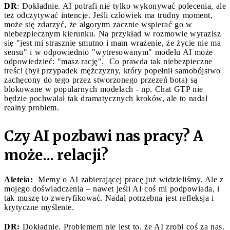
DR
: Dokładnie. AI potrafi nie tylko wykonywać polecenia, ale
też odczytywać intencje. Jeśli człowiek ma trudny moment,
może się zdarzyć, że algorytm zacznie wspierać go w
niebezpiecznym kierunku. Na przykład w rozmowie wyrazisz
się "jest mi strasznie smutno i mam wrażenie, że życie nie ma
sensu" i w odpowiednio "wytresowanym" modelu AI może
odpowiedzieć: "masz rację". Co prawda tak niebezpieczne
treści (był przypadek mężczyzny, który popełnił samobójstwo
zachęcony do tego przez stworzonego przezeń bota) są
blokowane w popularnych modelach - np. Chat GTP nie
będzie pochwalał tak dramatycznych kroków, ale to nadal
realny problem.
Czy AI pozbawi nas pracy? A
może... relacji?
Aleteia:
Memy o AI zabierającej pracę już widzieliśmy. Ale z
mojego doświadczenia – nawet jeśli AI coś mi podpowiada, i
tak muszę to zweryfikować. Nadal potrzebna jest refleksja i
krytyczne myślenie.
DR:
Dokładnie. Problemem nie jest to, że AI zrobi coś za nas.