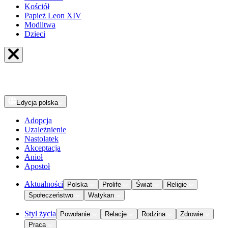
Kościół
Papież Leon XIV
Modlitwa
Dzieci
Edycja
polska
Adopcja
Uzależnienie
Nastolatek
Akceptacja
Anioł
Apostoł
Aktualności
Polska
Prolife
Świat
Religie
Społeczeństwo
Watykan
Styl życia
Powołanie
Relacje
Rodzina
Zdrowie
Praca