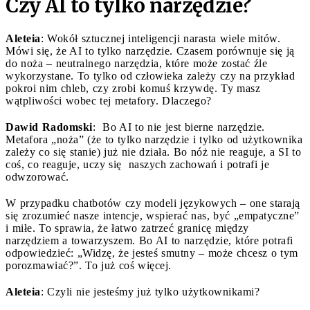
Czy AI to tylko narzędzie?
Aleteia
: Wokół sztucznej inteligencji narasta wiele mitów.
Mówi się, że AI to tylko narzędzie. Czasem porównuje się ją
do noża – neutralnego narzędzia, które może zostać źle
wykorzystane. To tylko od człowieka zależy czy na przykład
pokroi nim chleb, czy zrobi komuś krzywdę. Ty masz
wątpliwości wobec tej metafory. Dlaczego?
Dawid Radomski
: Bo AI to nie jest bierne narzędzie.
Metafora „noża” (że to tylko narzędzie i tylko od użytkownika
zależy co się stanie) już nie działa. Bo nóż nie reaguje, a SI to
coś, co reaguje, uczy się naszych zachowań i potrafi je
odwzorować.
W przypadku chatbotów czy modeli językowych – one starają
się zrozumieć nasze intencje, wspierać nas, być „empatyczne”
i miłe. To sprawia, że łatwo zatrzeć granicę między
narzędziem a towarzyszem. Bo AI to narzędzie, które potrafi
odpowiedzieć: „Widzę, że jesteś smutny – może chcesz o tym
porozmawiać?”. To już coś więcej.
Aleteia
: Czyli nie jesteśmy już tylko użytkownikami?