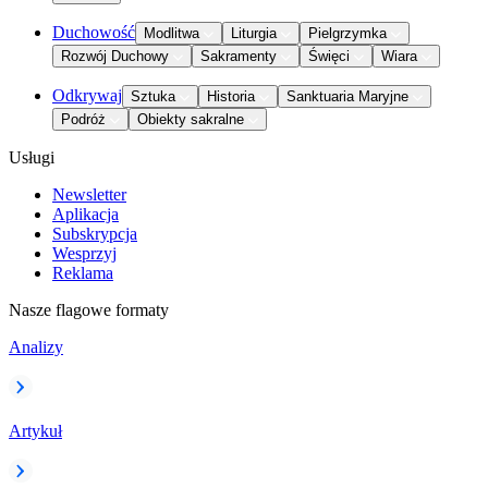
Duchowość
Modlitwa
Liturgia
Pielgrzymka
Rozwój Duchowy
Sakramenty
Święci
Wiara
Odkrywaj
Sztuka
Historia
Sanktuaria Maryjne
Podróż
Obiekty sakralne
Usługi
Newsletter
Aplikacja
Subskrypcja
Wesprzyj
Reklama
Nasze flagowe formaty
Analizy
Artykuł