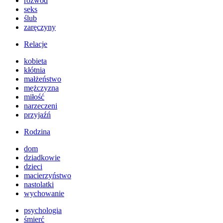
rozwód
seks
ślub
zaręczyny
Relacje
kobieta
kłótnia
małżeństwo
mężczyzna
miłość
narzeczeni
przyjaźń
Rodzina
dom
dziadkowie
dzieci
macierzyństwo
nastolatki
wychowanie
psychologia
śmierć