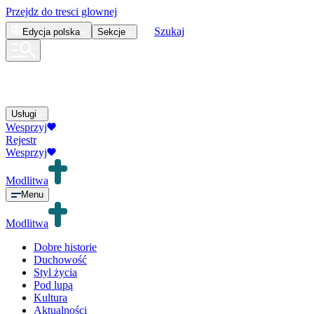
Przejdz do tresci glownej
Szukaj
Edycja
polska
Sekcje
Usługi
Wesprzyj
Rejestr
Wesprzyj
Modlitwa
Menu
Modlitwa
Dobre historie
Duchowość
Styl życia
Pod lupą
Kultura
Aktualności