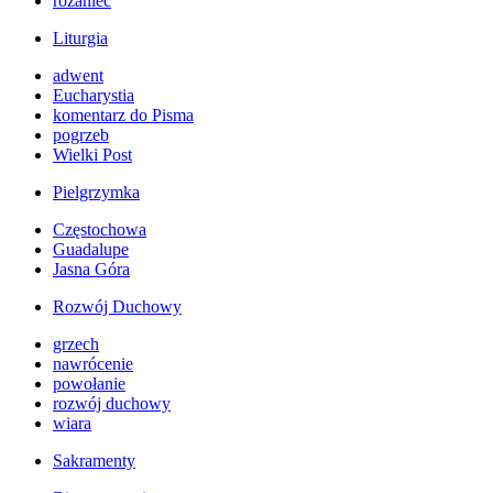
różaniec
Liturgia
adwent
Eucharystia
komentarz do Pisma
pogrzeb
Wielki Post
Pielgrzymka
Częstochowa
Guadalupe
Jasna Góra
Rozwój Duchowy
grzech
nawrócenie
powołanie
rozwój duchowy
wiara
Sakramenty