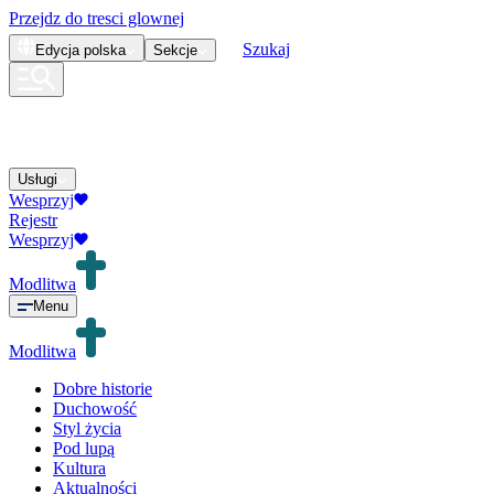
Przejdz do tresci glownej
Szukaj
Edycja
polska
Sekcje
Usługi
Wesprzyj
Rejestr
Wesprzyj
Modlitwa
Menu
Modlitwa
Dobre historie
Duchowość
Styl życia
Pod lupą
Kultura
Aktualności