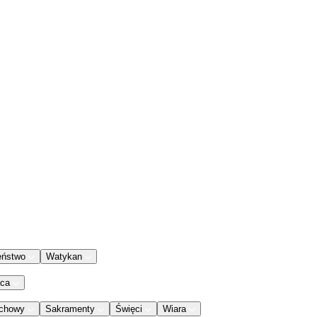
eństwo
Watykan
aca
chowy
Sakramenty
Święci
Wiara