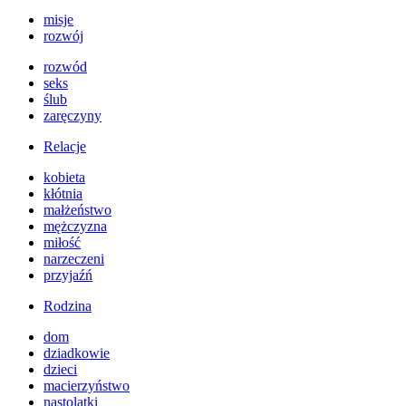
misje
rozwój
rozwód
seks
ślub
zaręczyny
Relacje
kobieta
kłótnia
małżeństwo
mężczyzna
miłość
narzeczeni
przyjaźń
Rodzina
dom
dziadkowie
dzieci
macierzyństwo
nastolatki