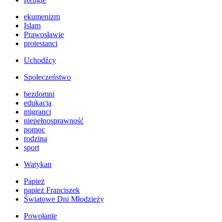
ekumenizm
Islam
Prawosławie
protestanci
Uchodźcy
Społeczeństwo
bezdomni
edukacja
migranci
niepełnosprawność
pomoc
rodzina
sport
Watykan
Papież
papież Franciszek
Światowe Dni Młodzieży
Powołanie