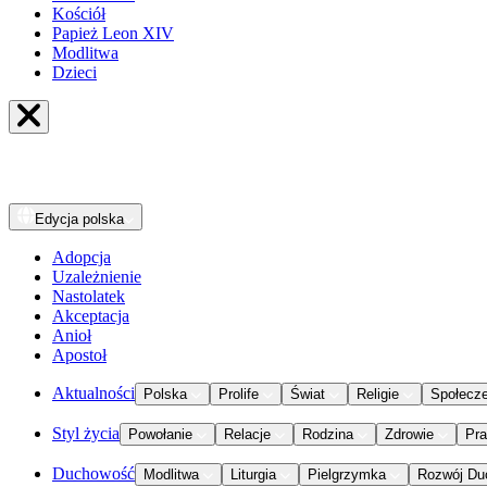
Kościół
Papież Leon XIV
Modlitwa
Dzieci
Edycja
polska
Adopcja
Uzależnienie
Nastolatek
Akceptacja
Anioł
Apostoł
Aktualności
Polska
Prolife
Świat
Religie
Społecz
Styl życia
Powołanie
Relacje
Rodzina
Zdrowie
Pr
Duchowość
Modlitwa
Liturgia
Pielgrzymka
Rozwój Du