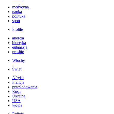
medycyna
nauka
polityka
sport
Prolife
aborcja
bioetyka
eutanazja
pro-life
Włochy
Świat
Afryka
Francja
prześladowania
Rosja
Ukraina
USA
wojna
Religie