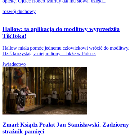
opiekę. Ojciec Robert Murray dał mu słowa, dzięki...
rozwój duchowy
Hallow: ta aplikacja do modlitwy wyprzedziła
TikToka!
Hallow miała pomóc jednemu człowiekowi wrócić do modlitwy.
Dziś korzystają z niej miliony – także w Polsce.
świadectwo
Zmarł Ksiądz Prałat Jan Stanisławski. Zadziorny
strażnik pamięci