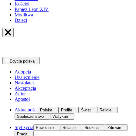
Kościół
Papież Leon XIV
Modlitwa
Dzieci
Edycja
polska
Adopcja
Uzależnienie
Nastolatek
Akceptacja
Anioł
Apostoł
Aktualności
Polska
Prolife
Świat
Religie
Społeczeństwo
Watykan
Styl życia
Powołanie
Relacje
Rodzina
Zdrowie
Praca