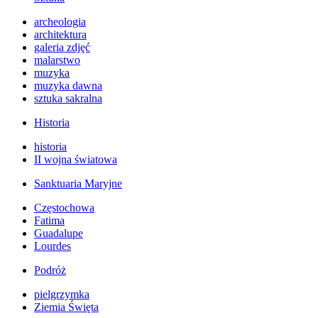
archeologia
architektura
galeria zdjęć
malarstwo
muzyka
muzyka dawna
sztuka sakralna
Historia
historia
II wojna światowa
Sanktuaria Maryjne
Częstochowa
Fatima
Guadalupe
Lourdes
Podróż
pielgrzymka
Ziemia Święta