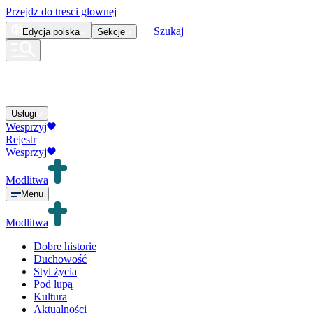
Przejdz do tresci glownej
Szukaj
Edycja
polska
Sekcje
Usługi
Wesprzyj
Rejestr
Wesprzyj
Modlitwa
Menu
Modlitwa
Dobre historie
Duchowość
Styl życia
Pod lupą
Kultura
Aktualności