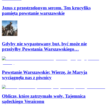
Jezus z przestrzelonym sercem. Ten krucyfiks
pamięta powstanie warszawskie
Gdyby nie wypastowany but, być może nie
przeżyłby Powstania Warszawskiego…
Powstanie Warszawskie: Wierzę, że Maryja
wyciągnęła nas z piwnicy
Oblicze, które zatrzymało woły. Tajemnica
sądeckiego Veraiconu