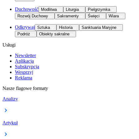
Duchowość
Modlitwa
Liturgia
Pielgrzymka
Rozwój Duchowy
Sakramenty
Święci
Wiara
Odkrywaj
Sztuka
Historia
Sanktuaria Maryjne
Podróż
Obiekty sakralne
Usługi
Newsletter
Aplikacja
Subskrypcja
Wesprzyj
Reklama
Nasze flagowe formaty
Analizy
Artykuł