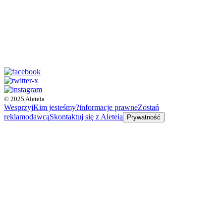
© 2025 Aleteia
Wesprzyj
Kim jesteśmy?
informacje prawne
Zostań
reklamodawcą
Skontaktuj się z Aleteią
Prywatność