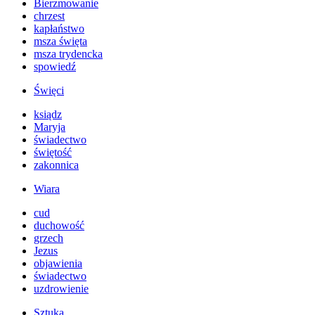
Bierzmowanie
chrzest
kapłaństwo
msza święta
msza trydencka
spowiedź
Święci
ksiądz
Maryja
świadectwo
świętość
zakonnica
Wiara
cud
duchowość
grzech
Jezus
objawienia
świadectwo
uzdrowienie
Sztuka