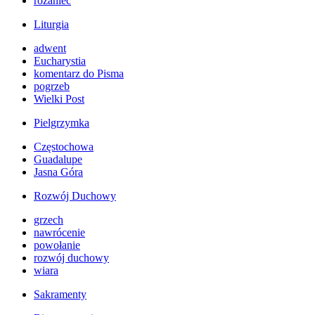
różaniec
Liturgia
adwent
Eucharystia
komentarz do Pisma
pogrzeb
Wielki Post
Pielgrzymka
Częstochowa
Guadalupe
Jasna Góra
Rozwój Duchowy
grzech
nawrócenie
powołanie
rozwój duchowy
wiara
Sakramenty