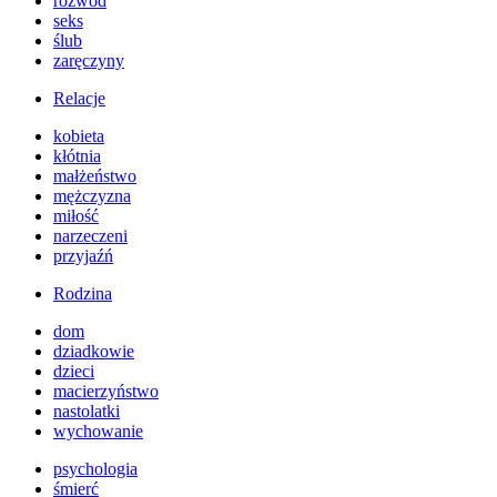
rozwód
seks
ślub
zaręczyny
Relacje
kobieta
kłótnia
małżeństwo
mężczyzna
miłość
narzeczeni
przyjaźń
Rodzina
dom
dziadkowie
dzieci
macierzyństwo
nastolatki
wychowanie
psychologia
śmierć