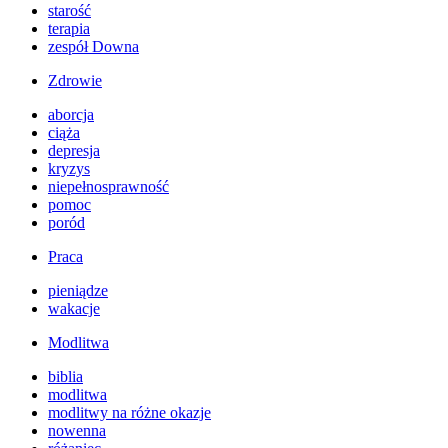
starość
terapia
zespół Downa
Zdrowie
aborcja
ciąża
depresja
kryzys
niepełnosprawność
pomoc
poród
Praca
pieniądze
wakacje
Modlitwa
biblia
modlitwa
modlitwy na różne okazje
nowenna