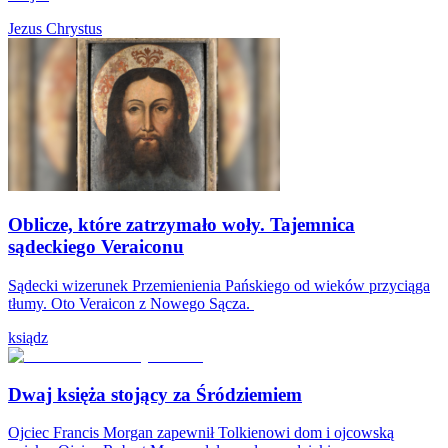
Jezus Chrystus
Oblicze, które zatrzymało woły. Tajemnica
sądeckiego Veraiconu
Sądecki wizerunek Przemienienia Pańskiego od wieków przyciąga
tłumy. Oto Veraicon z Nowego Sącza.
ksiądz
Dwaj księża stojący za Śródziemiem
Ojciec Francis Morgan zapewnił Tolkienowi dom i ojcowską