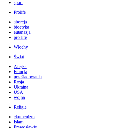
sport
Prolife
aborcja
bioetyka
eutanazja
pro-life
Włochy
Świat
Afryka
Francja
prześladowania
Rosja
Ukraina
USA
wojna
Religie
ekumenizm
Islam
Prawosławie