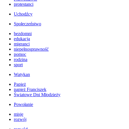
protestanci
Uchodźcy
Społeczeństwo
bezdomni
edukacja
migranci
niepełnosprawność
pomoc
rodzina
sport
Watykan
Papież
papież Franciszek
Światowe Dni Młodzieży
Powołanie
misje
rozwój