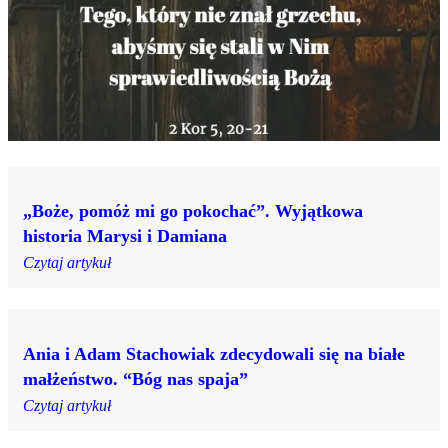
„Boże, pomóż mi go pokochać”. Wyjątkowa
historia Marysi i Damiana
Czytaj artykuł
Ania i Adam Stachowiak zdecydowali się na białe
małżeństwo. “Bóg nas spaja”
Czytaj artykuł