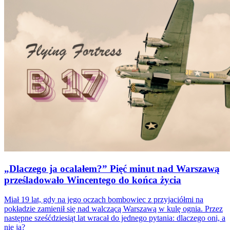
„Dlaczego ja ocalałem?” Pięć minut nad Warszawą
prześladowało Wincentego do końca życia
Miał 19 lat, gdy na jego oczach bombowiec z przyjaciółmi na
pokładzie zamienił się nad walczącą Warszawą w kulę ognia. Przez
następne sześćdziesiąt lat wracał do jednego pytania: dlaczego oni, a
nie ja?