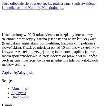
Jutro odbędzie się pogrzeb śp. ks. prałata Jana Stanisławskiego,
kanonika seniora Kapituły Katedralnej i...
Uruchomiony w 2013 roku, Aleteia to bezpłatny internetowy
dziennik informacyjny. Strona jest dostępna w sześciu językach
(francuskim, angielskim, portugalskim, hiszpańskim, polskim i
słoweńskim). Każdego miesiąca ponad 10 milionów czytelników
korzysta z Aletei poprzez jej stronę internetową, aplikację oraz
media społecznościowe. Aleteia dociera do prawie 50 milionów
osób na całym świecie, co czyni ją jednym z liderów katolickich
mediów online.
Zapisz się
Zaloguj się
Sekcje
Aktualności
Styl życia
Duchowość
Usługi