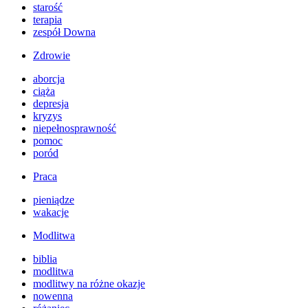
starość
terapia
zespół Downa
Zdrowie
aborcja
ciąża
depresja
kryzys
niepełnosprawność
pomoc
poród
Praca
pieniądze
wakacje
Modlitwa
biblia
modlitwa
modlitwy na różne okazje
nowenna