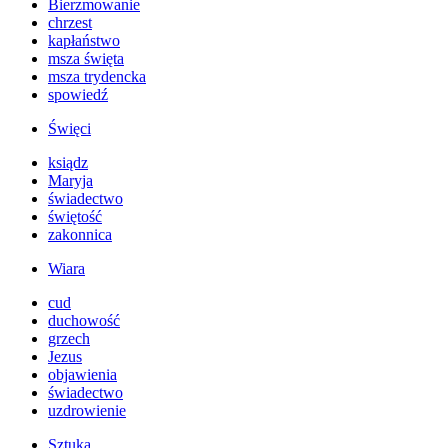
Bierzmowanie
chrzest
kapłaństwo
msza święta
msza trydencka
spowiedź
Święci
ksiądz
Maryja
świadectwo
świętość
zakonnica
Wiara
cud
duchowość
grzech
Jezus
objawienia
świadectwo
uzdrowienie
Sztuka