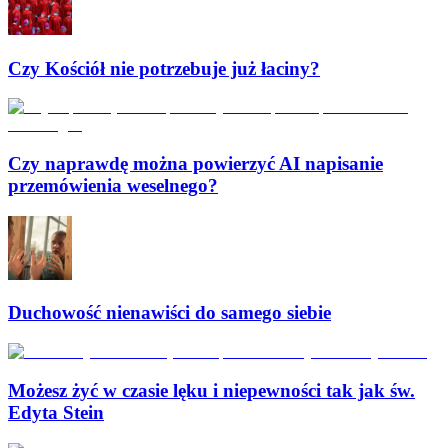
Czy Kościół nie potrzebuje już łaciny?
Czy naprawdę można powierzyć AI napisanie
przemówienia weselnego?
Duchowość nienawiści do samego siebie
Możesz żyć w czasie lęku i niepewności tak jak św.
Edyta Stein