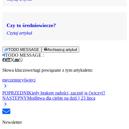
Czy to średniowiecze?
Czytaj artykuł
TODO MESSAGE
Archiwizuj artykuł
TODO MESSAGE
:
Słowa kluczowe/tagi powiązane z tym artykułem:
męczennicy
święci
POPRZEDNI
Kiedy brakuje radości, zacznij ją ćwiczyć!
NASTĘPNY
Modlitwa dla ciebie na dziś || 23 lipca
Newsletter