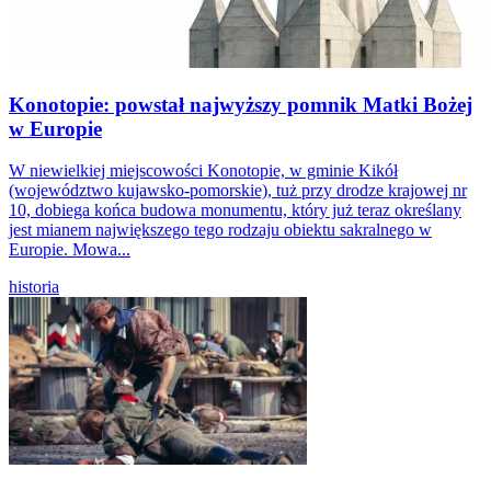
Konotopie: powstał najwyższy pomnik Matki Bożej
w Europie
W niewielkiej miejscowości Konotopie, w gminie Kikół
(województwo kujawsko-pomorskie), tuż przy drodze krajowej nr
10, dobiega końca budowa monumentu, który już teraz określany
jest mianem największego tego rodzaju obiektu sakralnego w
Europie. Mowa...
historia