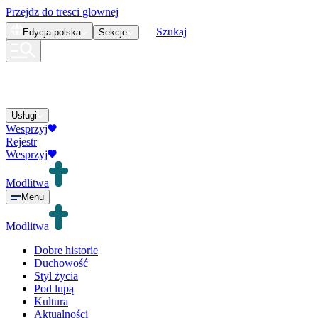
Przejdz do tresci glownej
Szukaj
Edycja
polska
Sekcje
Usługi
Wesprzyj
Rejestr
Wesprzyj
Modlitwa
Menu
Modlitwa
Dobre historie
Duchowość
Styl życia
Pod lupą
Kultura
Aktualności