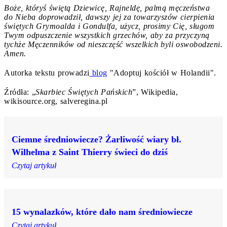
Boże, któryś świętą Dziewicę, Rajneldę, palmą męczeństwa
do Nieba doprowadził, dawszy jej za towarzyszów cierpienia
świętych Grymoalda i Gondulfa, użycz, prosimy Cię, sługom
Twym odpuszczenie wszystkich grzechów, aby za przyczyną
tychże Męczenników od nieszczęść wszelkich byli oswobodzeni.
Amen.
Autorka tekstu prowadzi
blog
"Adoptuj kościół w Holandii".
Źródła: „
Skarbiec Świętych Pańskich
”, Wikipedia,
wikisource.org, salveregina.pl
Ciemne średniowiecze? Żarliwość wiary bł.
Wilhelma z Saint Thierry świeci do dziś
Czytaj artykuł
15 wynalazków, które dało nam średniowiecze
Czytaj artykuł