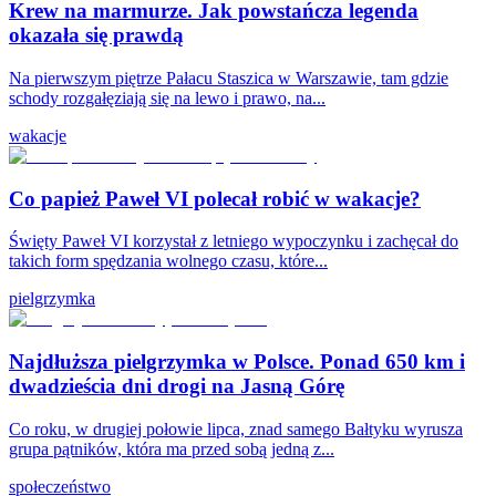
Krew na marmurze. Jak powstańcza legenda
okazała się prawdą
Na pierwszym piętrze Pałacu Staszica w Warszawie, tam gdzie
schody rozgałęziają się na lewo i prawo, na...
wakacje
Co papież Paweł VI polecał robić w wakacje?
Święty Paweł VI korzystał z letniego wypoczynku i zachęcał do
takich form spędzania wolnego czasu, które...
pielgrzymka
Najdłuższa pielgrzymka w Polsce. Ponad 650 km i
dwadzieścia dni drogi na Jasną Górę
Co roku, w drugiej połowie lipca, znad samego Bałtyku wyrusza
grupa pątników, która ma przed sobą jedną z...
społeczeństwo