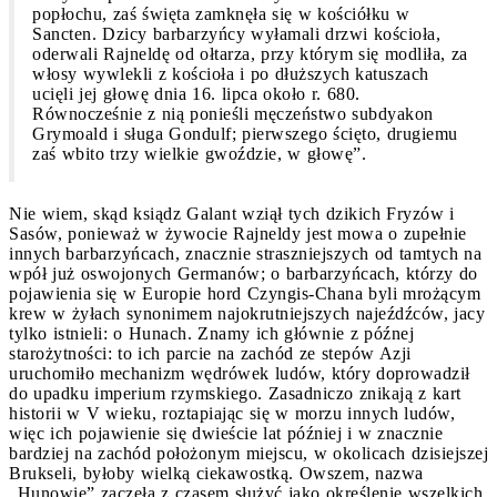
popłochu, zaś święta zamknęła się w kościółku w
Sancten. Dzicy barbarzyńcy wyłamali drzwi kościoła,
oderwali Rajneldę od ołtarza, przy którym się modliła, za
włosy wywlekli z kościoła i po dłuższych katuszach
ucięli jej głowę dnia 16. lipca około r. 680.
Równocześnie z nią ponieśli męczeństwo subdyakon
Grymoald i sługa Gondulf; pierwszego ścięto, drugiemu
zaś wbito trzy wielkie gwoździe, w głowę”.
Nie wiem, skąd ksiądz Galant wziął tych dzikich Fryzów i
Sasów, ponieważ w żywocie Rajneldy jest mowa o zupełnie
innych barbarzyńcach, znacznie straszniejszych od tamtych na
wpół już oswojonych Germanów; o barbarzyńcach, którzy do
pojawienia się w Europie hord Czyngis-Chana byli mrożącym
krew w żyłach synonimem najokrutniejszych najeźdźców, jacy
tylko istnieli: o Hunach. Znamy ich głównie z późnej
starożytności: to ich parcie na zachód ze stepów Azji
uruchomiło mechanizm wędrówek ludów, który doprowadził
do upadku imperium rzymskiego. Zasadniczo znikają z kart
historii w V wieku, roztapiając się w morzu innych ludów,
więc ich pojawienie się dwieście lat później i w znacznie
bardziej na zachód położonym miejscu, w okolicach dzisiejszej
Brukseli, byłoby wielką ciekawostką. Owszem, nazwa
„Hunowie” zaczęła z czasem służyć jako określenie wszelkich