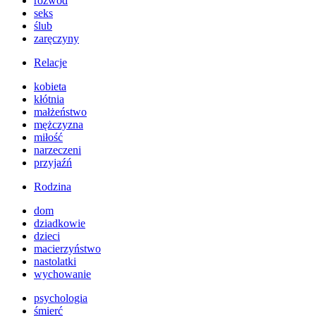
rozwód
seks
ślub
zaręczyny
Relacje
kobieta
kłótnia
małżeństwo
mężczyzna
miłość
narzeczeni
przyjaźń
Rodzina
dom
dziadkowie
dzieci
macierzyństwo
nastolatki
wychowanie
psychologia
śmierć