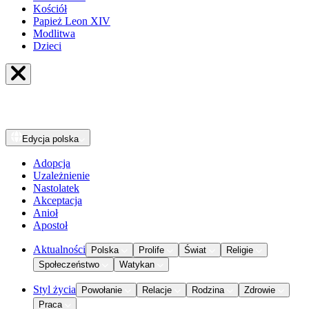
Kościół
Papież Leon XIV
Modlitwa
Dzieci
Edycja
polska
Adopcja
Uzależnienie
Nastolatek
Akceptacja
Anioł
Apostoł
Aktualności
Polska
Prolife
Świat
Religie
Społeczeństwo
Watykan
Styl życia
Powołanie
Relacje
Rodzina
Zdrowie
Praca