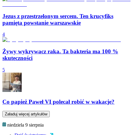
Jezus z przestrzelonym sercem. Ten krucyfiks
pamięta powstanie warszawskie
4
Żywy wykrywacz raka. Ta bakteria ma 100 %
skuteczności
5
Co papież Paweł VI polecał robić w wakacje?
Załaduj więcej artykułów
niedziela 9 sierpnia