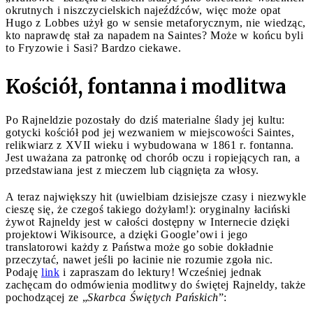
okrutnych i niszczycielskich najeźdźców, więc może opat
Hugo z Lobbes użył go w sensie metaforycznym, nie wiedząc,
kto naprawdę stał za napadem na Saintes? Może w końcu byli
to Fryzowie i Sasi? Bardzo ciekawe.
Kościół, fontanna i modlitwa
Po Rajneldzie pozostały do dziś materialne ślady jej kultu:
gotycki kościół pod jej wezwaniem w miejscowości Saintes,
relikwiarz z XVII wieku i wybudowana w 1861 r. fontanna.
Jest uważana za patronkę od chorób oczu i ropiejących ran, a
przedstawiana jest z mieczem lub ciągnięta za włosy.
A teraz największy hit (uwielbiam dzisiejsze czasy i niezwykle
cieszę się, że czegoś takiego dożyłam!): oryginalny łaciński
żywot Rajneldy jest w całości dostępny w Internecie dzięki
projektowi Wikisource, a dzięki Google’owi i jego
translatorowi każdy z Państwa może go sobie dokładnie
przeczytać, nawet jeśli po łacinie nie rozumie zgoła nic.
Podaję
link
i zapraszam do lektury! Wcześniej jednak
zachęcam do odmówienia modlitwy do świętej Rajneldy, także
pochodzącej ze „
Skarbca Świętych Pańskich
”: