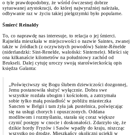
o tyle prawdopodobny, że wśród ówczesnej dobrze
sytuowanej arystokracji, do której najwyraźniej należała,
odbywanie raz w życiu takiej pielgrzymki było popularne.
Śmierć Reinaldy
To, co naprawdę nas interesuje, to relacja o jej śmierci.
Rajnelda mieszkała w miejscowości o nazwie Saintes, zwanej
także w źródłach (z oczywistych powodów) Sainte-Rénelde
(niderlandzki: Sint-Renelde, waloński: Sinternele
)
. Mieści się
ona kilkanaście kilometrów na południowy zachód od
Brukseli. Dalej cytuję uroczy swoją staroświeckością opis
księdza Galanta:
„Poświęciwszy się Bogu ślubem dziewiczości dozgonnej,
Jemu postanowiła służyć wyłącznie. Dobra swe
wszystkie rozdała ubogim i kościołom, a zatrzymała
sobie tylko małą posiadłość w pobliżu miasteczka
Sancten w Belgii i tam żyła jak pustelnica, poświęcając
się na usługi chorych i opuszczonych. Oddana
modlitwom i rozmyślaniu, starała się coraz większe
czynić postępy w cnocie i doskonałości. Zdarzyło się, że
dzikie hordy Fryzów i Sasów wpadły do kraju, niszcząc
wszystko po drodze. Mieszkańcy okoliczni uciekli w