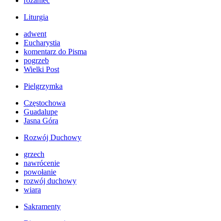
różaniec
Liturgia
adwent
Eucharystia
komentarz do Pisma
pogrzeb
Wielki Post
Pielgrzymka
Częstochowa
Guadalupe
Jasna Góra
Rozwój Duchowy
grzech
nawrócenie
powołanie
rozwój duchowy
wiara
Sakramenty