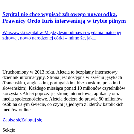
Szpital nie chce wypisać zdrowego noworodka.
Prawnicy Ordo Iuris interweniują w trybie pilnym
Warszawski szpital w Międzylesiu odmawia wydania matce jej
zdrowej, nowo narodzonej córki – mimo że, jak...
Uruchomiony w 2013 roku, Aleteia to bezpłatny internetowy
dziennik informacyjny. Strona jest dostępna w sześciu językach
(francuskim, angielskim, portugalskim, hiszpańskim, polskim i
słoweńskim). Każdego miesiąca ponad 10 milionów czytelników
korzysta z Aletei poprzez jej stronę internetową, aplikację oraz
media społecznościowe. Aleteia dociera do prawie 50 milionów
osób na całym świecie, co czyni ją jednym z liderów katolickich
mediów online.
Zapisz się
Zaloguj się
Sekcje