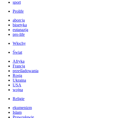
sport
Prolife
aborcja
bioetyka
eutanazja
pro-life
Włochy
Świat
Afryka
Francja
prześladowania
Rosja
Ukraina
USA
wojna
Religie
ekumenizm
Islam
Prawosławie