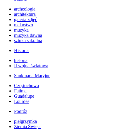
archeologia
architektura
galeria zdjęć
malarstwo
muzyka
muzyka dawna
sztuka sakralna
Historia
historia
II wojna światowa
Sanktuaria Maryjne
Częstochowa
Fatima
Guadalupe
Lourdes
Podróż
pielgrzymka
Ziemia Święta