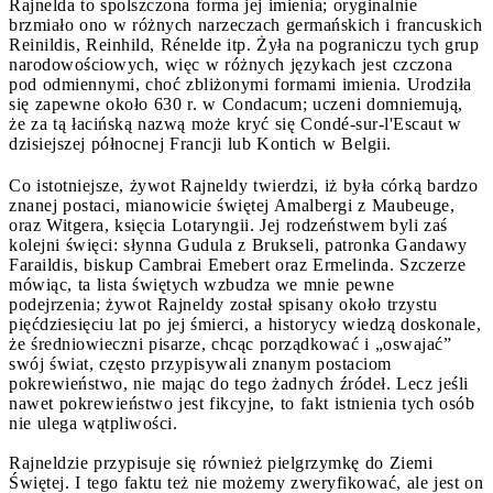
Rajnelda to spolszczona forma jej imienia; oryginalnie
brzmiało ono w różnych narzeczach germańskich i francuskich
Reinildis, Reinhild, Rénelde itp. Żyła na pograniczu tych grup
narodowościowych, więc w różnych językach jest czczona
pod odmiennymi, choć zbliżonymi formami imienia. Urodziła
się zapewne około 630 r. w Condacum; uczeni domniemują,
że za tą łacińską nazwą może kryć się Condé-sur-l'Escaut w
dzisiejszej północnej Francji lub Kontich w Belgii.
Co istotniejsze, żywot Rajneldy twierdzi, iż była córką bardzo
znanej postaci, mianowicie świętej Amalbergi z Maubeuge,
oraz Witgera, księcia Lotaryngii. Jej rodzeństwem byli zaś
kolejni święci: słynna Gudula z Brukseli, patronka Gandawy
Faraildis, biskup Cambrai Emebert oraz Ermelinda. Szczerze
mówiąc, ta lista świętych wzbudza we mnie pewne
podejrzenia; żywot Rajneldy został spisany około trzystu
pięćdziesięciu lat po jej śmierci, a historycy wiedzą doskonale,
że średniowieczni pisarze, chcąc porządkować i „oswajać”
swój świat, często przypisywali znanym postaciom
pokrewieństwo, nie mając do tego żadnych źródeł. Lecz jeśli
nawet pokrewieństwo jest fikcyjne, to fakt istnienia tych osób
nie ulega wątpliwości.
Rajneldzie przypisuje się również pielgrzymkę do Ziemi
Świętej. I tego faktu też nie możemy zweryfikować, ale jest on