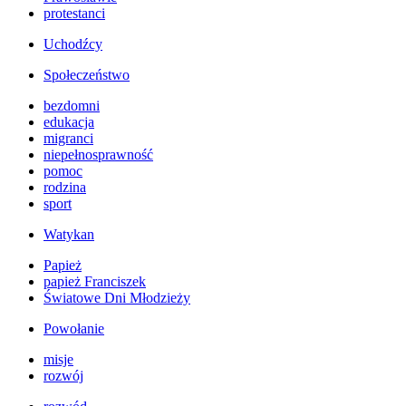
protestanci
Uchodźcy
Społeczeństwo
bezdomni
edukacja
migranci
niepełnosprawność
pomoc
rodzina
sport
Watykan
Papież
papież Franciszek
Światowe Dni Młodzieży
Powołanie
misje
rozwój