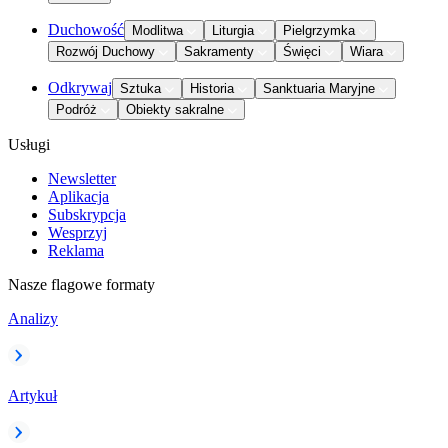
Duchowość
Modlitwa
Liturgia
Pielgrzymka
Rozwój Duchowy
Sakramenty
Święci
Wiara
Odkrywaj
Sztuka
Historia
Sanktuaria Maryjne
Podróż
Obiekty sakralne
Usługi
Newsletter
Aplikacja
Subskrypcja
Wesprzyj
Reklama
Nasze flagowe formaty
Analizy
Artykuł