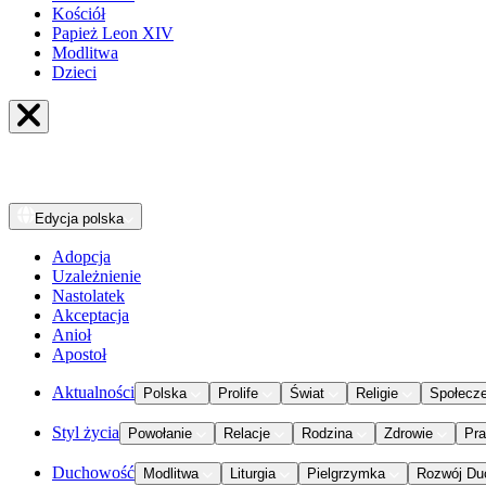
Kościół
Papież Leon XIV
Modlitwa
Dzieci
Edycja
polska
Adopcja
Uzależnienie
Nastolatek
Akceptacja
Anioł
Apostoł
Aktualności
Polska
Prolife
Świat
Religie
Społecz
Styl życia
Powołanie
Relacje
Rodzina
Zdrowie
Pr
Duchowość
Modlitwa
Liturgia
Pielgrzymka
Rozwój Du