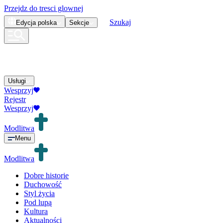
Przejdz do tresci glownej
Szukaj
Edycja
polska
Sekcje
Usługi
Wesprzyj
Rejestr
Wesprzyj
Modlitwa
Menu
Modlitwa
Dobre historie
Duchowość
Styl życia
Pod lupą
Kultura
Aktualności