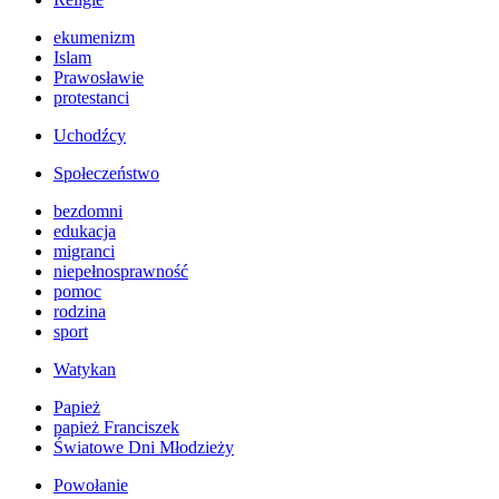
ekumenizm
Islam
Prawosławie
protestanci
Uchodźcy
Społeczeństwo
bezdomni
edukacja
migranci
niepełnosprawność
pomoc
rodzina
sport
Watykan
Papież
papież Franciszek
Światowe Dni Młodzieży
Powołanie