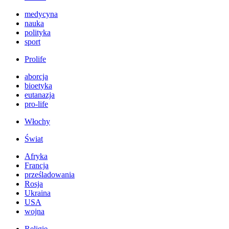
medycyna
nauka
polityka
sport
Prolife
aborcja
bioetyka
eutanazja
pro-life
Włochy
Świat
Afryka
Francja
prześladowania
Rosja
Ukraina
USA
wojna
Religie