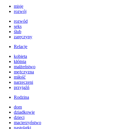
misje
rozwój
rozwód
seks
ślub
zaręczyny
Relacje
kobieta
kłótnia
małżeństwo
mężczyzna
miłość
narzeczeni
przyjaźń
Rodzina
dom
dziadkowie
dzieci
macierzyństwo
nastolatki