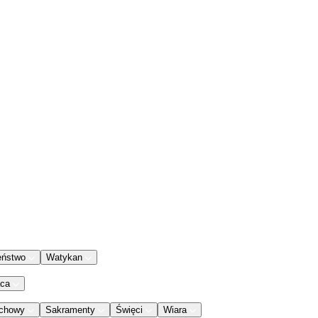
eństwo
Watykan
aca
chowy
Sakramenty
Święci
Wiara