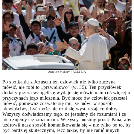
Antoine Mekary | ALETEIA
Po spotkaniu z Jezusem ten człowiek nie tylko zaczyna
mówić, ale robi to „prawidłowo” (w. 35). Ten przysłówek
dodany przez ewangelistę wydaje się mówić nam coś więcej o
przyczynach jego milczenia. Być może ów człowiek przestał
mówić, ponieważ zdawało się mu, że mówi w sposób
niewłaściwy, być może nie czuł się wystarczająco dobry.
Wszyscy doświadczamy tego, że jesteśmy źle rozumiani i że
nie czujemy się zrozumiani. Wszyscy musimy prosić Pana, aby
uzdrowił nasz sposób komunikowania się – nie tylko po to, by
być bardziej skutecznymi, lecz także, by nie ranić innych