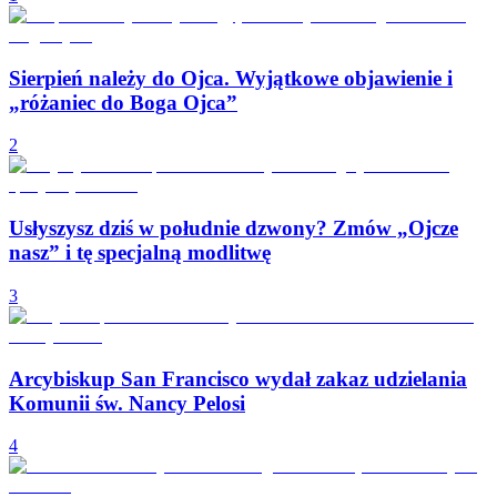
Sierpień należy do Ojca. Wyjątkowe objawienie i
„różaniec do Boga Ojca”
2
Usłyszysz dziś w południe dzwony? Zmów „Ojcze
nasz” i tę specjalną modlitwę
3
Arcybiskup San Francisco wydał zakaz udzielania
Komunii św. Nancy Pelosi
4