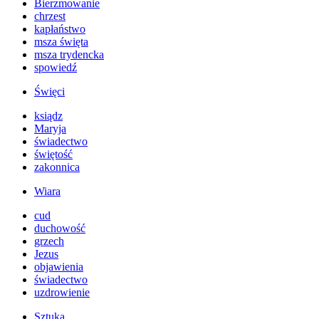
Bierzmowanie
chrzest
kapłaństwo
msza święta
msza trydencka
spowiedź
Święci
ksiądz
Maryja
świadectwo
świętość
zakonnica
Wiara
cud
duchowość
grzech
Jezus
objawienia
świadectwo
uzdrowienie
Sztuka