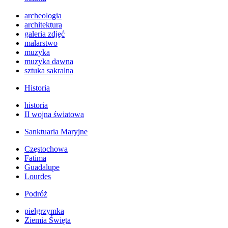
archeologia
architektura
galeria zdjęć
malarstwo
muzyka
muzyka dawna
sztuka sakralna
Historia
historia
II wojna światowa
Sanktuaria Maryjne
Częstochowa
Fatima
Guadalupe
Lourdes
Podróż
pielgrzymka
Ziemia Święta