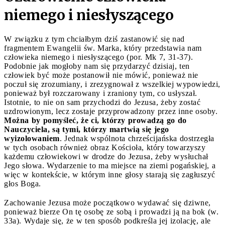
niemego i niesłyszącego
W związku z tym chciałbym dziś zastanowić się nad
fragmentem Ewangelii św. Marka, który przedstawia nam
człowieka niemego i niesłyszącego (por. Mk 7, 31-37).
Podobnie jak mogłoby nam się przydarzyć dzisiaj, ten
człowiek być może postanowił nie mówić, ponieważ nie
poczuł się zrozumiany, i zrezygnował z wszelkiej wypowiedzi,
ponieważ był rozczarowany i zraniony tym, co usłyszał.
Istotnie, to nie on sam przychodzi do Jezusa, żeby zostać
uzdrowionym, lecz zostaje przyprowadzony przez inne osoby.
Można by pomyśleć, że ci, którzy prowadzą go do
Nauczyciela, są tymi, którzy martwią się jego
wyizolowaniem
. Jednak wspólnota chrześcijańska dostrzegła
w tych osobach również obraz Kościoła, który towarzyszy
każdemu człowiekowi w drodze do Jezusa, żeby wysłuchał
Jego słowa. Wydarzenie to ma miejsce na ziemi pogańskiej, a
więc w kontekście, w którym inne głosy starają się zagłuszyć
głos Boga.
Zachowanie Jezusa może początkowo wydawać się dziwne,
ponieważ bierze On tę osobę ze sobą i prowadzi ją na bok (w.
33a). Wydaje się, że w ten sposób podkreśla jej izolację, ale