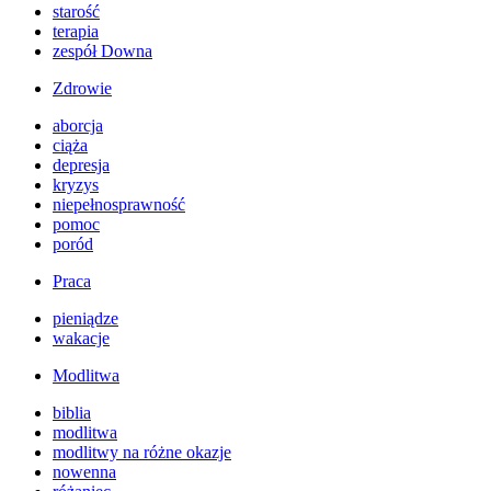
starość
terapia
zespół Downa
Zdrowie
aborcja
ciąża
depresja
kryzys
niepełnosprawność
pomoc
poród
Praca
pieniądze
wakacje
Modlitwa
biblia
modlitwa
modlitwy na różne okazje
nowenna