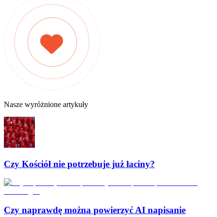
Nasze wyróżnione artykuły
Czy Kościół nie potrzebuje już łaciny?
Czy naprawdę można powierzyć AI napisanie