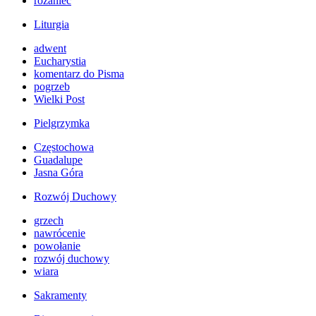
różaniec
Liturgia
adwent
Eucharystia
komentarz do Pisma
pogrzeb
Wielki Post
Pielgrzymka
Częstochowa
Guadalupe
Jasna Góra
Rozwój Duchowy
grzech
nawrócenie
powołanie
rozwój duchowy
wiara
Sakramenty