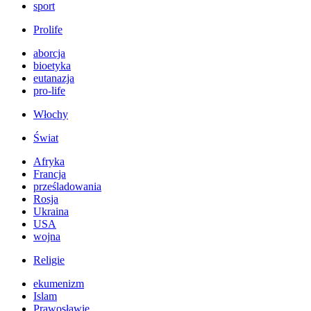
sport
Prolife
aborcja
bioetyka
eutanazja
pro-life
Włochy
Świat
Afryka
Francja
prześladowania
Rosja
Ukraina
USA
wojna
Religie
ekumenizm
Islam
Prawosławie