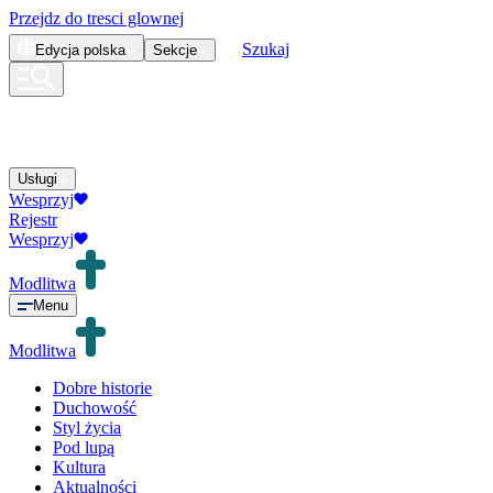
Przejdz do tresci glownej
Szukaj
Edycja
polska
Sekcje
Usługi
Wesprzyj
Rejestr
Wesprzyj
Modlitwa
Menu
Modlitwa
Dobre historie
Duchowość
Styl życia
Pod lupą
Kultura
Aktualności