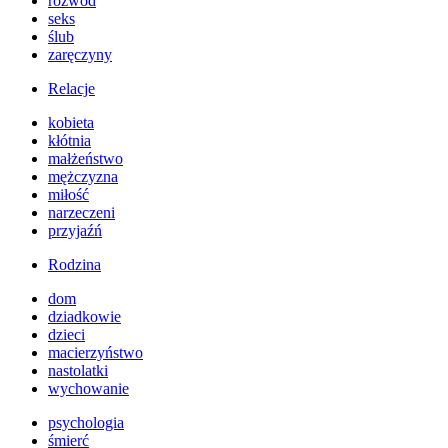
rozwód
seks
ślub
zaręczyny
Relacje
kobieta
kłótnia
małżeństwo
mężczyzna
miłość
narzeczeni
przyjaźń
Rodzina
dom
dziadkowie
dzieci
macierzyństwo
nastolatki
wychowanie
psychologia
śmierć