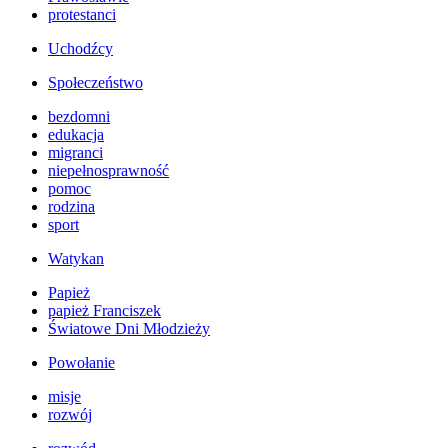
protestanci
Uchodźcy
Społeczeństwo
bezdomni
edukacja
migranci
niepełnosprawność
pomoc
rodzina
sport
Watykan
Papież
papież Franciszek
Światowe Dni Młodzieży
Powołanie
misje
rozwój