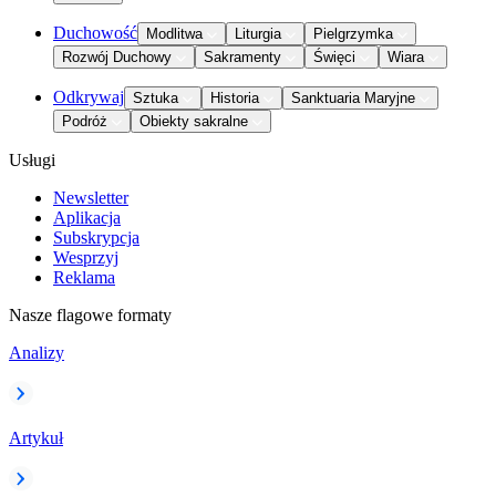
Duchowość
Modlitwa
Liturgia
Pielgrzymka
Rozwój Duchowy
Sakramenty
Święci
Wiara
Odkrywaj
Sztuka
Historia
Sanktuaria Maryjne
Podróż
Obiekty sakralne
Usługi
Newsletter
Aplikacja
Subskrypcja
Wesprzyj
Reklama
Nasze flagowe formaty
Analizy
Artykuł