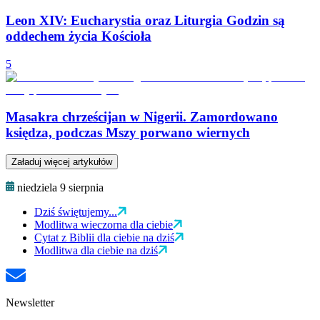
Leon XIV: Eucharystia oraz Liturgia Godzin są
oddechem życia Kościoła
5
Masakra chrześcijan w Nigerii. Zamordowano
księdza, podczas Mszy porwano wiernych
Załaduj więcej artykułów
niedziela 9 sierpnia
Dziś świętujemy...
Modlitwa wieczorna dla ciebie
Cytat z Biblii dla ciebie na dziś
Modlitwa dla ciebie na dziś
Newsletter