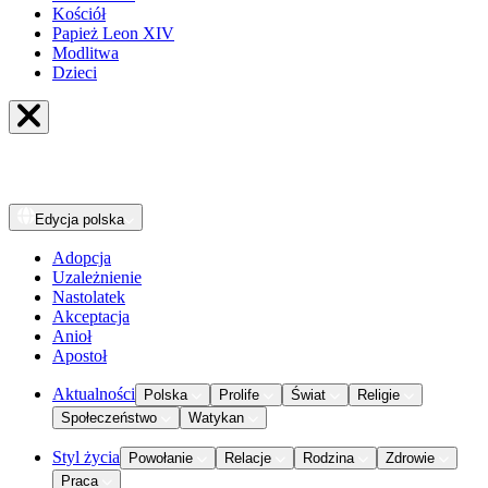
Kościół
Papież Leon XIV
Modlitwa
Dzieci
Edycja
polska
Adopcja
Uzależnienie
Nastolatek
Akceptacja
Anioł
Apostoł
Aktualności
Polska
Prolife
Świat
Religie
Społeczeństwo
Watykan
Styl życia
Powołanie
Relacje
Rodzina
Zdrowie
Praca