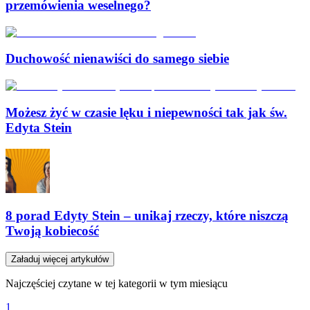
przemówienia weselnego?
Duchowość nienawiści do samego siebie
Możesz żyć w czasie lęku i niepewności tak jak św.
Edyta Stein
8 porad Edyty Stein – unikaj rzeczy, które niszczą
Twoją kobiecość
Załaduj więcej artykułów
Najczęściej czytane w tej kategorii w tym miesiącu
1