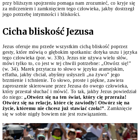
przy bliższym spojrzeniu pomaga nam zrozumieć, co kryje się
za milczeniem i zamknięciem tego człowieka, jakby dostrzegł
jego potrzebę intymności i bliskości.
Cicha bliskość Jezusa
Jezus oferuje mu przede wszystkim cichą bliskość poprzez
gesty, które mówią o głębokim spotkaniu: dotyka uszu i języka
tego człowieka (por. w. 33b). Jezus nie używa wielu słów,
mówi tylko to, co jest w tej chwili potrzebne: „Otwórz się!”
(w. 34). Marek przytacza to słowo w języku aramejskim,
effatha, jakby chciał, abyśmy usłyszeli „na żywo” jego
brzmienie i tchnienie. To słowo, proste i piękne, zawiera
zaproszenie skierowane przez Jezusa do owego człowieka,
który przestał słuchać i mówić. To tak, jakby Jezus powiedział
do niego:
„Otwórz się na ten świat, który cię przeraża!
Otwórz się na relacje, które cię zawiodły!
Otwórz się na
życie, któremu nie chcesz już stawiać czoła!”
. Zamknięcie
się w sobie nigdy bowiem nie jest rozwiązaniem.