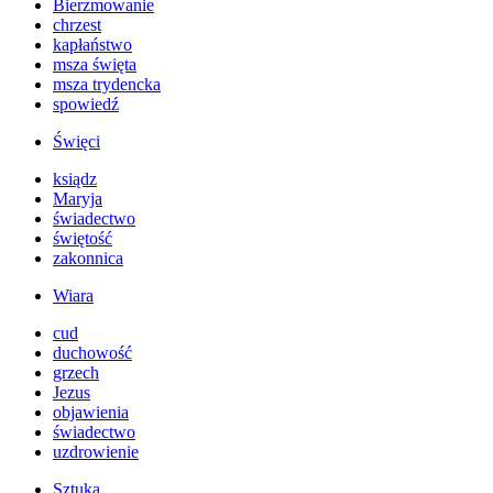
Bierzmowanie
chrzest
kapłaństwo
msza święta
msza trydencka
spowiedź
Święci
ksiądz
Maryja
świadectwo
świętość
zakonnica
Wiara
cud
duchowość
grzech
Jezus
objawienia
świadectwo
uzdrowienie
Sztuka