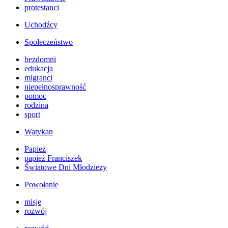
protestanci
Uchodźcy
Społeczeństwo
bezdomni
edukacja
migranci
niepełnosprawność
pomoc
rodzina
sport
Watykan
Papież
papież Franciszek
Światowe Dni Młodzieży
Powołanie
misje
rozwój