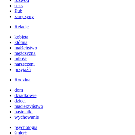
rozwód
seks
ślub
zaręczyny
Relacje
kobieta
kłótnia
małżeństwo
mężczyzna
miłość
narzeczeni
przyjaźń
Rodzina
dom
dziadkowie
dzieci
macierzyństwo
nastolatki
wychowanie
psychologia
śmierć