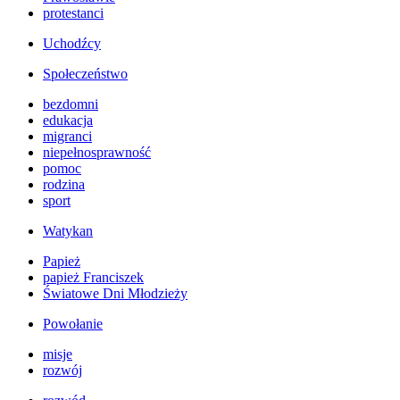
protestanci
Uchodźcy
Społeczeństwo
bezdomni
edukacja
migranci
niepełnosprawność
pomoc
rodzina
sport
Watykan
Papież
papież Franciszek
Światowe Dni Młodzieży
Powołanie
misje
rozwój