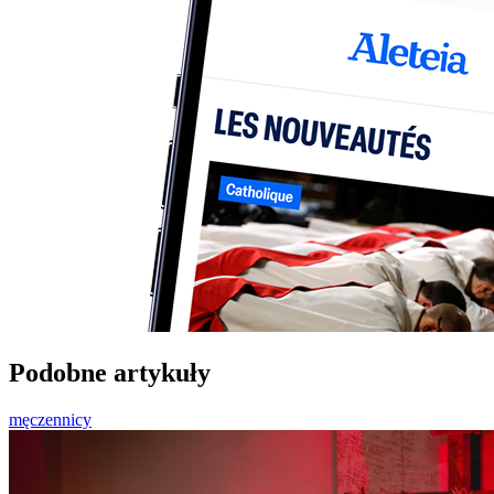
Podobne artykuły
męczennicy