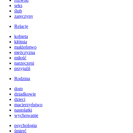
rozwód
seks
ślub
zaręczyny
Relacje
kobieta
kłótnia
małżeństwo
mężczyzna
miłość
narzeczeni
przyjaźń
Rodzina
dom
dziadkowie
dzieci
macierzyństwo
nastolatki
wychowanie
psychologia
śmierć