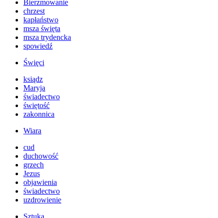
Bierzmowanie
chrzest
kapłaństwo
msza święta
msza trydencka
spowiedź
Święci
ksiądz
Maryja
świadectwo
świętość
zakonnica
Wiara
cud
duchowość
grzech
Jezus
objawienia
świadectwo
uzdrowienie
Sztuka