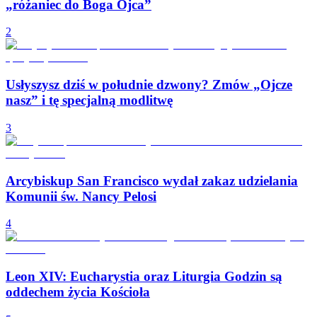
„różaniec do Boga Ojca”
2
Usłyszysz dziś w południe dzwony? Zmów „Ojcze
nasz” i tę specjalną modlitwę
3
Arcybiskup San Francisco wydał zakaz udzielania
Komunii św. Nancy Pelosi
4
Leon XIV: Eucharystia oraz Liturgia Godzin są
oddechem życia Kościoła