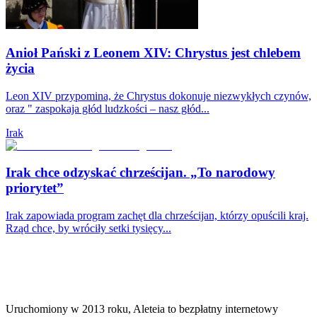
Anioł Pański z Leonem XIV: Chrystus jest chlebem
życia
Leon XIV przypomina, że Chrystus dokonuje niezwykłych czynów,
oraz " zaspokaja głód ludzkości – nasz głód...
Irak
Irak chce odzyskać chrześcijan. „To narodowy
priorytet”
Irak zapowiada program zachęt dla chrześcijan, którzy opuścili kraj.
Rząd chce, by wróciły setki tysięcy...
Uruchomiony w 2013 roku, Aleteia to bezpłatny internetowy