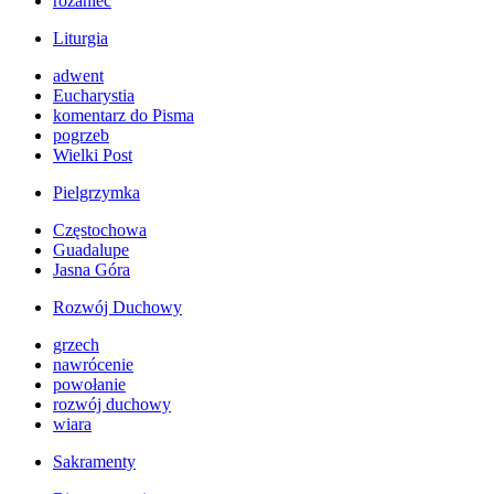
różaniec
Liturgia
adwent
Eucharystia
komentarz do Pisma
pogrzeb
Wielki Post
Pielgrzymka
Częstochowa
Guadalupe
Jasna Góra
Rozwój Duchowy
grzech
nawrócenie
powołanie
rozwój duchowy
wiara
Sakramenty