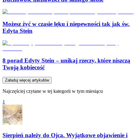
Możesz żyć w czasie lęku i niepewności tak jak św.
Edyta Stein
8 porad Edyty Stein – unikaj rzeczy, które niszczą
Twoją kobiecość
Załaduj więcej artykułów
Najczęściej czytane w tej kategorii w tym miesiącu
1
Sierpień należy do Ojca. Wyjątkowe objawienie i