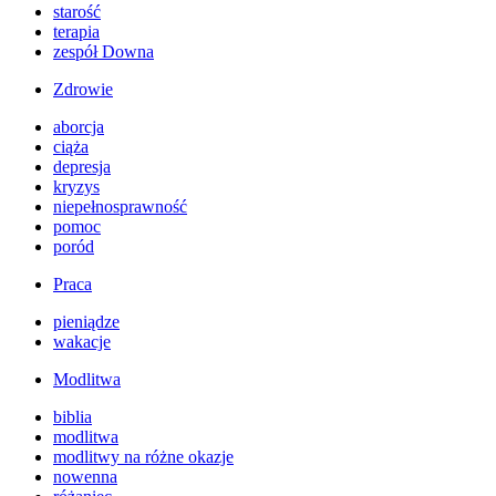
starość
terapia
zespół Downa
Zdrowie
aborcja
ciąża
depresja
kryzys
niepełnosprawność
pomoc
poród
Praca
pieniądze
wakacje
Modlitwa
biblia
modlitwa
modlitwy na różne okazje
nowenna