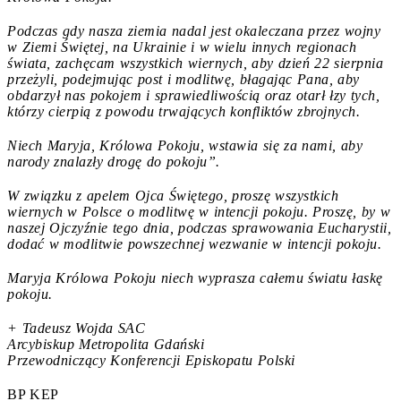
Podczas gdy nasza ziemia nadal jest okaleczana przez wojny
w Ziemi Świętej, na Ukrainie i w wielu innych regionach
świata, zachęcam wszystkich wiernych, aby dzień 22 sierpnia
przeżyli, podejmując post i modlitwę, błagając Pana, aby
obdarzył nas pokojem i sprawiedliwością oraz otarł łzy tych,
którzy cierpią z powodu trwających konfliktów zbrojnych.
Niech Maryja, Królowa Pokoju, wstawia się za nami, aby
narody znalazły drogę do pokoju”.
W związku z apelem Ojca Świętego, proszę wszystkich
wiernych w Polsce o modlitwę w intencji pokoju. Proszę, by w
naszej Ojczyźnie tego dnia, podczas sprawowania Eucharystii,
dodać w modlitwie powszechnej wezwanie w intencji pokoju.
Maryja Królowa Pokoju niech wyprasza całemu światu łaskę
pokoju.
+ Tadeusz Wojda SAC
Arcybiskup Metropolita Gdański
Przewodniczący Konferencji Episkopatu Polski
BP KEP