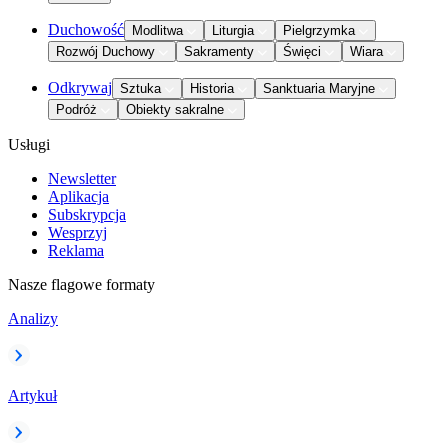
Duchowość
Modlitwa
Liturgia
Pielgrzymka
Rozwój Duchowy
Sakramenty
Święci
Wiara
Odkrywaj
Sztuka
Historia
Sanktuaria Maryjne
Podróż
Obiekty sakralne
Usługi
Newsletter
Aplikacja
Subskrypcja
Wesprzyj
Reklama
Nasze flagowe formaty
Analizy
Artykuł