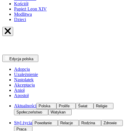
Kościół
Papież Leon XIV
Modlitwa
Dzieci
Edycja
polska
Adopcja
Uzależnienie
Nastolatek
Akceptacja
Anioł
Apostoł
Aktualności
Polska
Prolife
Świat
Religie
Społeczeństwo
Watykan
Styl życia
Powołanie
Relacje
Rodzina
Zdrowie
Praca