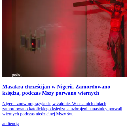
Masakra chrześcijan w Nigerii. Zamordowano
księdza, podczas Mszy porwano wiernych
Nigeria znów pogrążyła się w żałobie. W ostatnich dniach
zamordowano katolickiego księdza, a uzbrojeni napastnicy porwali
wiernych podczas niedzielnej Mszy św.
audiencja