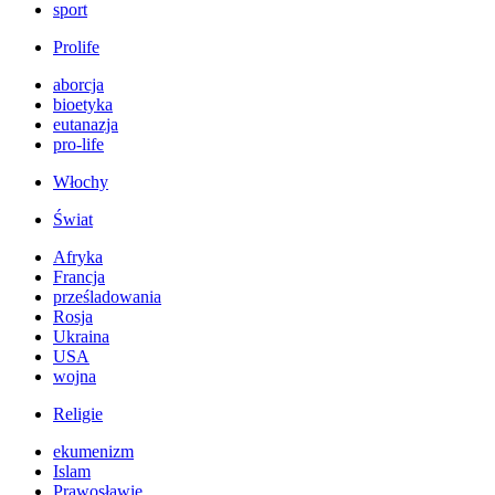
sport
Prolife
aborcja
bioetyka
eutanazja
pro-life
Włochy
Świat
Afryka
Francja
prześladowania
Rosja
Ukraina
USA
wojna
Religie
ekumenizm
Islam
Prawosławie