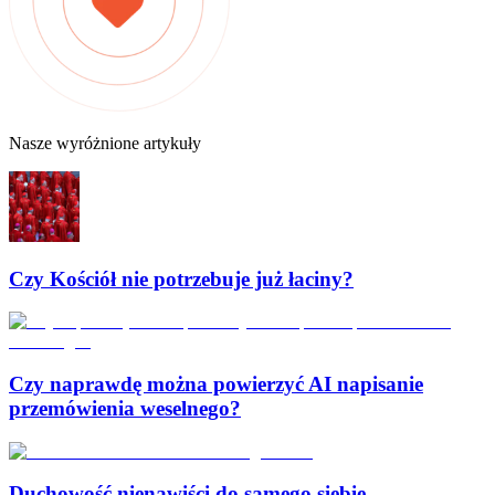
Nasze wyróżnione artykuły
Czy Kościół nie potrzebuje już łaciny?
Czy naprawdę można powierzyć AI napisanie
przemówienia weselnego?
Duchowość nienawiści do samego siebie