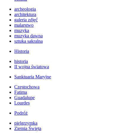
archeologia
architektura
galeria zdjęć
malarstwo
muzyka
muzyka dawna
sztuka sakralna
Historia
historia
II wojna światowa
Sanktuaria Maryjne
Częstochowa
Fatima
Guadalupe
Lourdes
Podróż
pielgrzymka
Ziemia Święta