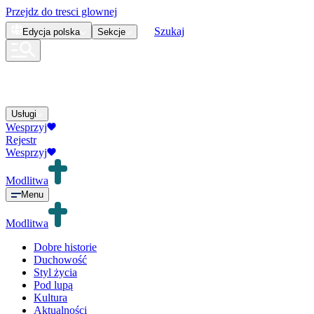
Przejdz do tresci glownej
Szukaj
Edycja
polska
Sekcje
Usługi
Wesprzyj
Rejestr
Wesprzyj
Modlitwa
Menu
Modlitwa
Dobre historie
Duchowość
Styl życia
Pod lupą
Kultura
Aktualności