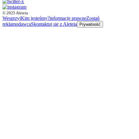
© 2025 Aleteia
Wesprzyj
Kim jesteśmy?
informacje prawne
Zostań
reklamodawcą
Skontaktuj się z Aleteią
Prywatność