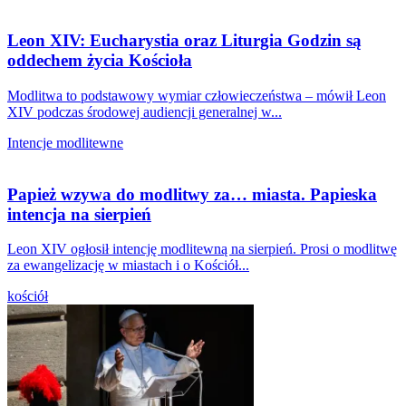
Leon XIV: Eucharystia oraz Liturgia Godzin są
oddechem życia Kościoła
Modlitwa to podstawowy wymiar człowieczeństwa – mówił Leon
XIV podczas środowej audiencji generalnej w...
Intencje modlitewne
Papież wzywa do modlitwy za… miasta. Papieska
intencja na sierpień
Leon XIV ogłosił intencję modlitewną na sierpień. Prosi o modlitwę
za ewangelizację w miastach i o Kościół...
kościół