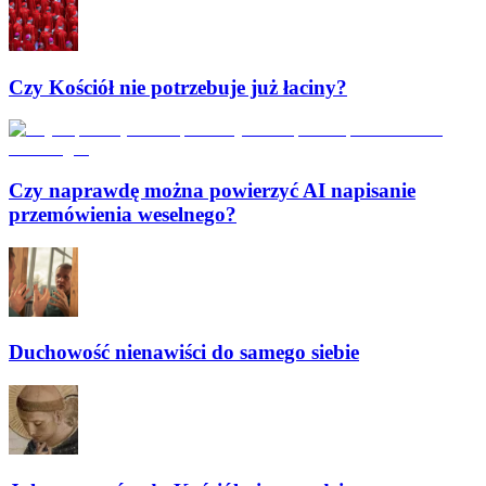
Czy Kościół nie potrzebuje już łaciny?
Czy naprawdę można powierzyć AI napisanie
przemówienia weselnego?
Duchowość nienawiści do samego siebie