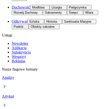
Duchowość
Modlitwa
Liturgia
Pielgrzymka
Rozwój Duchowy
Sakramenty
Święci
Wiara
Odkrywaj
Sztuka
Historia
Sanktuaria Maryjne
Podróż
Obiekty sakralne
Usługi
Newsletter
Aplikacja
Subskrypcja
Wesprzyj
Reklama
Nasze flagowe formaty
Analizy
Artykuł