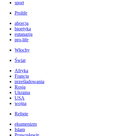
sport
Prolife
aborcja
bioetyka
eutanazja
pro-life
Włochy
Świat
Afryka
Francja
prześladowania
Rosja
Ukraina
USA
wojna
Religie
ekumenizm
Islam
Prawosławie