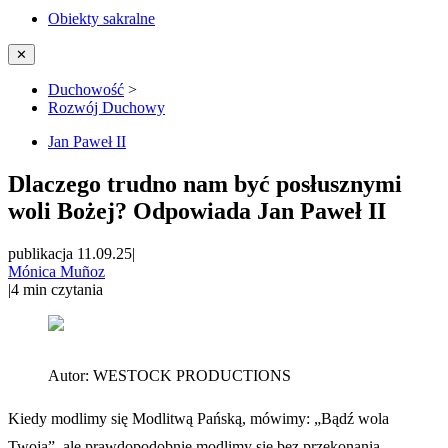
Obiekty sakralne
✕
Duchowość
>
Rozwój Duchowy
Jan Paweł II
Dlaczego trudno nam być posłusznymi
woli Bożej? Odpowiada Jan Paweł II
publikacja 11.09.25
|
Mónica Muñoz
|
4
min czytania
Autor:
WESTOCK PRODUCTIONS
Kiedy modlimy się Modlitwą Pańską, mówimy: „Bądź wola
Twoja”, ale prawdopodobnie modlimy się bez przekonania,