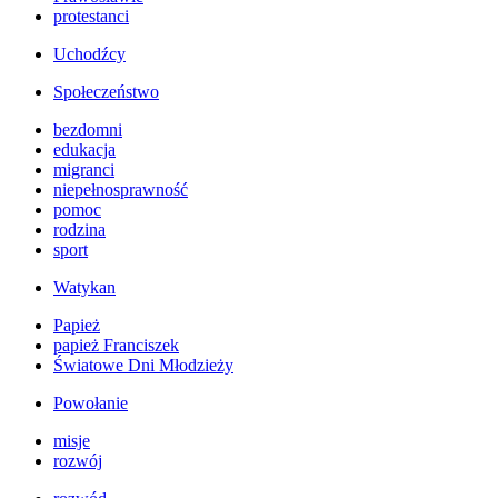
protestanci
Uchodźcy
Społeczeństwo
bezdomni
edukacja
migranci
niepełnosprawność
pomoc
rodzina
sport
Watykan
Papież
papież Franciszek
Światowe Dni Młodzieży
Powołanie
misje
rozwój