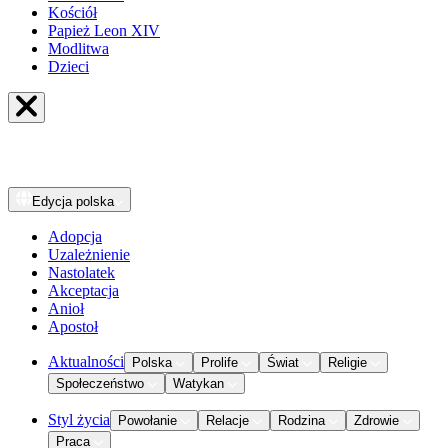
Kościół
Papież Leon XIV
Modlitwa
Dzieci
Edycja
polska
Adopcja
Uzależnienie
Nastolatek
Akceptacja
Anioł
Apostoł
Aktualności
Polska
Prolife
Świat
Religie
Społeczeństwo
Watykan
Styl życia
Powołanie
Relacje
Rodzina
Zdrowie
Praca