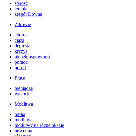
starość
terapia
zespół Downa
Zdrowie
aborcja
ciąża
depresja
kryzys
niepełnosprawność
pomoc
poród
Praca
pieniądze
wakacje
Modlitwa
biblia
modlitwa
modlitwy na różne okazje
nowenna