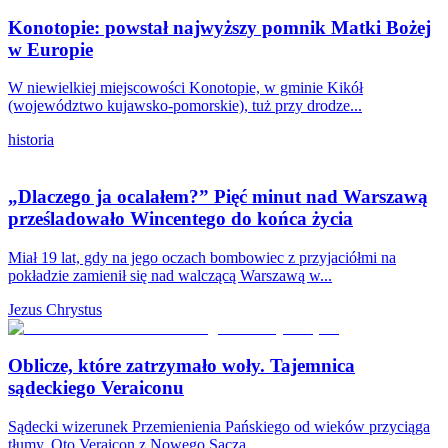
Konotopie: powstał najwyższy pomnik Matki Bożej
w Europie
W niewielkiej miejscowości Konotopie, w gminie Kikół
(województwo kujawsko-pomorskie), tuż przy drodze...
historia
„Dlaczego ja ocalałem?” Pięć minut nad Warszawą
prześladowało Wincentego do końca życia
Miał 19 lat, gdy na jego oczach bombowiec z przyjaciółmi na
pokładzie zamienił się nad walczącą Warszawą w...
Jezus Chrystus
Oblicze, które zatrzymało woły. Tajemnica
sądeckiego Veraiconu
Sądecki wizerunek Przemienienia Pańskiego od wieków przyciąga
tłumy. Oto Veraicon z Nowego Sącza.