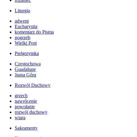
różaniec
Liturgia
adwent
Eucharystia
komentarz do Pisma
pogrzeb
Wielki Post
Pielgrzymka
Częstochowa
Guadalupe
Jasna Góra
Rozwój Duchowy
grzech
nawrócenie
powołanie
rozwój duchowy
wiara
Sakramenty