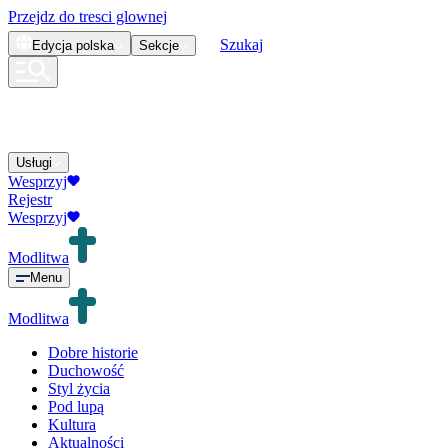
Przejdz do tresci glownej
Szukaj
Edycja
polska
Sekcje
Usługi
Wesprzyj
Rejestr
Wesprzyj
Modlitwa
Menu
Modlitwa
Dobre historie
Duchowość
Styl życia
Pod lupą
Kultura
Aktualności