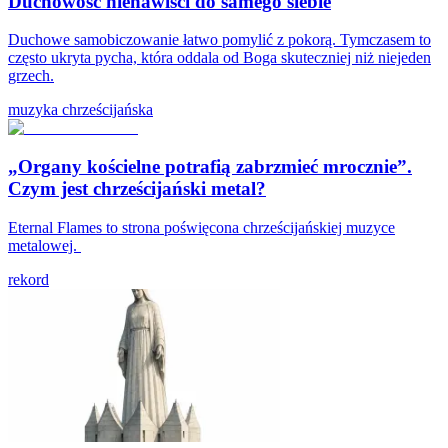
Duchowość nienawiści do samego siebie
Duchowe samobiczowanie łatwo pomylić z pokorą. Tymczasem to
często ukryta pycha, która oddala od Boga skuteczniej niż niejeden
grzech.
muzyka chrześcijańska
„Organy kościelne potrafią zabrzmieć mrocznie”.
Czym jest chrześcijański metal?
Eternal Flames to strona poświęcona chrześcijańskiej muzyce
metalowej.
rekord