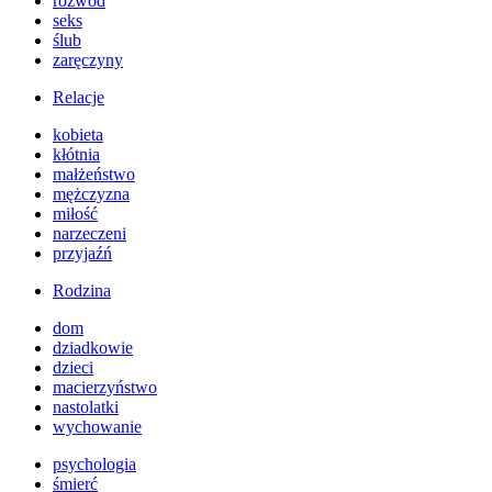
rozwód
seks
ślub
zaręczyny
Relacje
kobieta
kłótnia
małżeństwo
mężczyzna
miłość
narzeczeni
przyjaźń
Rodzina
dom
dziadkowie
dzieci
macierzyństwo
nastolatki
wychowanie
psychologia
śmierć