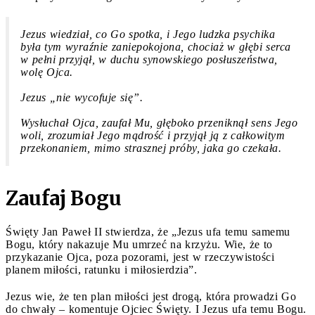
Jezus wiedział, co Go spotka, i Jego ludzka psychika
była tym wyraźnie zaniepokojona, chociaż w głębi serca
w pełni przyjął, w duchu synowskiego posłuszeństwa,
wolę Ojca.
Jezus „nie wycofuje się”.
Wysłuchał Ojca, zaufał Mu, głęboko przeniknął sens Jego
woli, zrozumiał Jego mądrość i przyjął ją z całkowitym
przekonaniem, mimo strasznej próby, jaka go czekała.
Zaufaj Bogu
Święty Jan Paweł II stwierdza, że ​​„Jezus ufa temu samemu
Bogu, który nakazuje Mu umrzeć na krzyżu. Wie, że to
przykazanie Ojca, poza pozorami, jest w rzeczywistości
planem miłości, ratunku i miłosierdzia”.
Jezus wie, że ten plan miłości jest drogą, która prowadzi Go
do chwały – komentuje Ojciec Święty. I Jezus ufa temu Bogu.