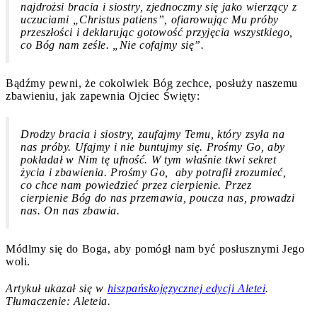
najdrożsi bracia i siostry, zjednoczmy się jako wierzący z
uczuciami „Christus patiens”, ofiarowując Mu próby
przeszłości i deklarując gotowość przyjęcia wszystkiego,
co Bóg nam ześle. „Nie cofajmy się”.
Bądźmy pewni, że cokolwiek Bóg zechce, posłuży naszemu
zbawieniu, jak zapewnia Ojciec Święty:
Drodzy bracia i siostry, zaufajmy Temu, który zsyła na
nas próby. Ufajmy i nie buntujmy się. Prośmy Go, aby
pokładał w Nim tę ufność. W tym właśnie tkwi sekret
życia i zbawienia. Prośmy Go, aby potrafił zrozumieć,
co chce nam powiedzieć przez cierpienie. Przez
cierpienie Bóg do nas przemawia, poucza nas, prowadzi
nas. On nas zbawia.
Módlmy się do Boga, aby pomógł nam być posłusznymi Jego
woli.
Artykuł ukazał się w
hiszpańskojęzycznej edycji Aletei
.
Tłumaczenie: Aleteia.