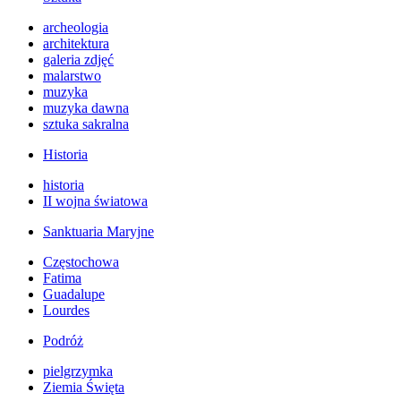
archeologia
architektura
galeria zdjęć
malarstwo
muzyka
muzyka dawna
sztuka sakralna
Historia
historia
II wojna światowa
Sanktuaria Maryjne
Częstochowa
Fatima
Guadalupe
Lourdes
Podróż
pielgrzymka
Ziemia Święta