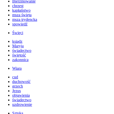
Bierzmowanie
chrzest
kapłaństwo
msza święta
msza trydencka
spowiedź
Święci
ksiądz
Maryja
świadectwo
świętość
zakonnica
Wiara
cud
duchowość
grzech
Jezus
objawienia
świadectwo
uzdrowienie
Sztuka