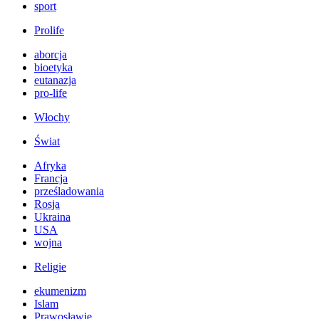
sport
Prolife
aborcja
bioetyka
eutanazja
pro-life
Włochy
Świat
Afryka
Francja
prześladowania
Rosja
Ukraina
USA
wojna
Religie
ekumenizm
Islam
Prawosławie