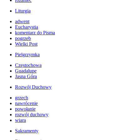
różaniec
Liturgia
adwent
Eucharystia
komentarz do Pisma
pogrzeb
Wielki Post
Pielgrzymka
Częstochowa
Guadalupe
Jasna Góra
Rozwój Duchowy
grzech
nawrócenie
powołanie
rozwój duchowy
wiara
Sakramenty