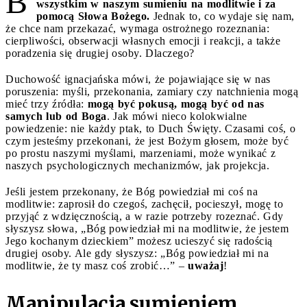
B
wszystkim w naszym sumieniu na modlitwie i za
pomocą Słowa Bożego.
Jednak to, co wydaje się nam,
że chce nam przekazać, wymaga ostrożnego rozeznania:
cierpliwości, obserwacji własnych emocji i reakcji, a także
poradzenia się drugiej osoby. Dlaczego?
Duchowość ignacjańska mówi, że pojawiające się w nas
poruszenia: myśli, przekonania, zamiary czy natchnienia mogą
mieć trzy źródła:
mogą być pokusą, mogą być od nas
samych lub od Boga
. Jak mówi nieco kolokwialne
powiedzenie: nie każdy ptak, to Duch Święty. Czasami coś, o
czym jesteśmy przekonani, że jest Bożym głosem, może być
po prostu naszymi myślami, marzeniami, może wynikać z
naszych psychologicznych mechanizmów, jak projekcja.
Jeśli jestem przekonany, że Bóg powiedział mi coś na
modlitwie: zaprosił do czegoś, zachęcił, pocieszył, mogę to
przyjąć z wdzięcznością, a w razie potrzeby rozeznać. Gdy
słyszysz słowa, „Bóg powiedział mi na modlitwie, że jestem
Jego kochanym dzieckiem” możesz ucieszyć się radością
drugiej osoby. Ale gdy słyszysz: „Bóg powiedział mi na
modlitwie, że ty masz coś zrobić…” –
uważaj
!
Manipulacja sumieniem