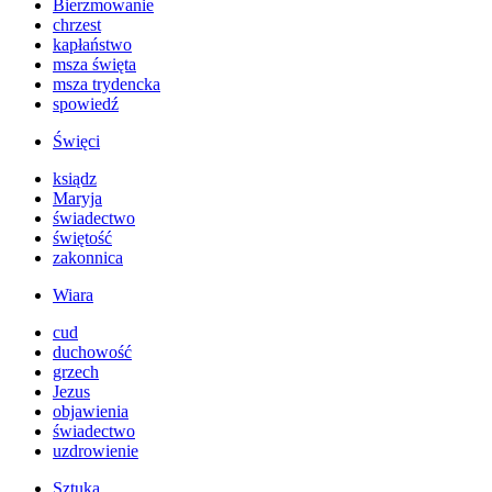
Bierzmowanie
chrzest
kapłaństwo
msza święta
msza trydencka
spowiedź
Święci
ksiądz
Maryja
świadectwo
świętość
zakonnica
Wiara
cud
duchowość
grzech
Jezus
objawienia
świadectwo
uzdrowienie
Sztuka