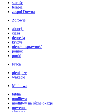
starość
terapia
zespół Downa
Zdrowie
aborcja
ciąża
depresja
kryzys
niepełnosprawność
pomoc
poród
Praca
pieniądze
wakacje
Modlitwa
biblia
modlitwa
modlitwy na różne okazje
nowenna