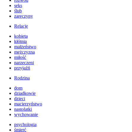
rozwód
seks
ślub
zaręczyny
Relacje
kobieta
kłótnia
małżeństwo
mężczyzna
miłość
narzeczeni
przyjaźń
Rodzina
dom
dziadkowie
dzieci
macierzyństwo
nastolatki
wychowanie
psychologia
śmierć