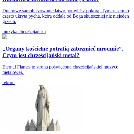
Duchowe samobiczowanie łatwo pomylić z pokorą. Tymczasem to
często ukryta pycha, która oddala od Boga skuteczniej niż niejeden
grzech.
muzyka chrześcijańska
„Organy kościelne potrafią zabrzmieć mrocznie”.
Czym jest chrześcijański metal?
Eternal Flames to strona poświęcona chrześcijańskiej muzyce
metalowej.
rekord