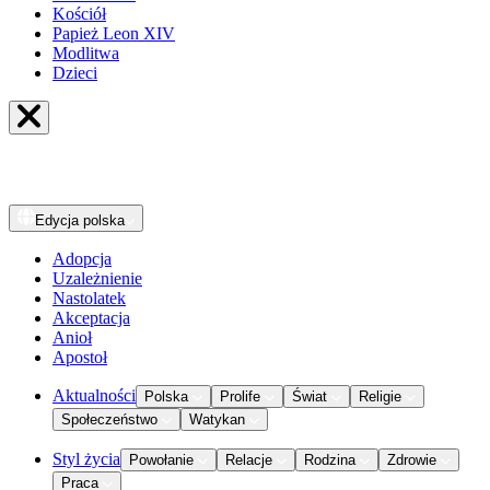
Kościół
Papież Leon XIV
Modlitwa
Dzieci
Edycja
polska
Adopcja
Uzależnienie
Nastolatek
Akceptacja
Anioł
Apostoł
Aktualności
Polska
Prolife
Świat
Religie
Społeczeństwo
Watykan
Styl życia
Powołanie
Relacje
Rodzina
Zdrowie
Praca