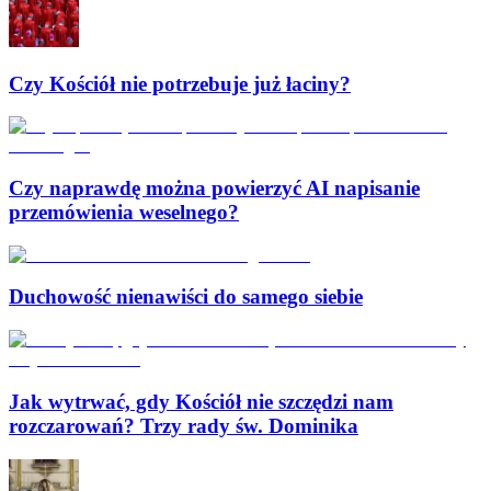
Czy Kościół nie potrzebuje już łaciny?
Czy naprawdę można powierzyć AI napisanie
przemówienia weselnego?
Duchowość nienawiści do samego siebie
Jak wytrwać, gdy Kościół nie szczędzi nam
rozczarowań? Trzy rady św. Dominika