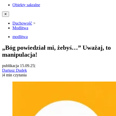
Obiekty sakralne
✕
Duchowość
>
Modlitwa
modlitwa
„Bóg powiedział mi, żebyś…” Uważaj, to
manipulacja!
publikacja 15.09.25
|
Dariusz Dudek
|
4
min czytania