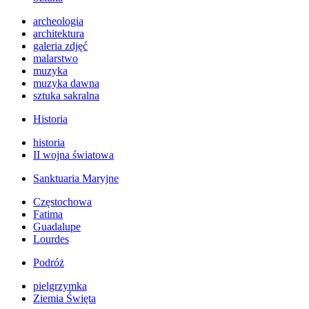
archeologia
architektura
galeria zdjęć
malarstwo
muzyka
muzyka dawna
sztuka sakralna
Historia
historia
II wojna światowa
Sanktuaria Maryjne
Częstochowa
Fatima
Guadalupe
Lourdes
Podróż
pielgrzymka
Ziemia Święta