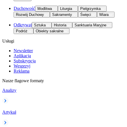
Duchowość
Modlitwa
Liturgia
Pielgrzymka
Rozwój Duchowy
Sakramenty
Święci
Wiara
Odkrywaj
Sztuka
Historia
Sanktuaria Maryjne
Podróż
Obiekty sakralne
Usługi
Newsletter
Aplikacja
Subskrypcja
Wesprzyj
Reklama
Nasze flagowe formaty
Analizy
Artykuł