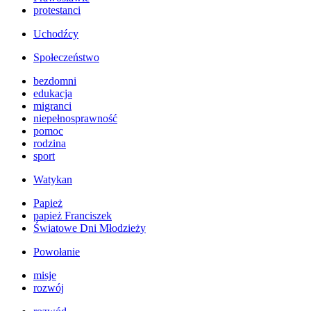
protestanci
Uchodźcy
Społeczeństwo
bezdomni
edukacja
migranci
niepełnosprawność
pomoc
rodzina
sport
Watykan
Papież
papież Franciszek
Światowe Dni Młodzieży
Powołanie
misje
rozwój