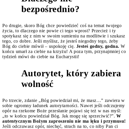
2
bezpośrednio?
Po drugie, skoro Bóg chce powiedzieć coś na temat twojego
życia, to dlaczego nie powie ci tego wprost? Przecież i ty
spotykasz się z nim w swoim sumieniu na modlitwie i szukasz
tego, co dobre. Jeśli myślisz, że jesteś niegodny tego, żeby
Bóg do ciebie mówił – uspokoję cię.
Jesteś godny, godna.
W
końcu umarł za ciebie na krzyżu! A poza tym, przynajmniej co
tydzień mówi do ciebie na Eucharystii!
Autorytet, który zabiera
3
wolność
Po trzecie, zdanie „Bóg powiedział mi, że masz…” zawiera w
sobie ogromny ładunek autorytarności. Nawet jeśli odczujemy
opór na rzekome Boże przesłanie pojawi się też w nas myśl:
„to w końcu powiedział Bóg. Jak mogę się sprzeciwić?”.
W
autentycznym Bożym zaproszeniu nie ma lęku i przymusu!
Jeśli odczuwasz opór, niechęć, strach na to, co niby Pan ci