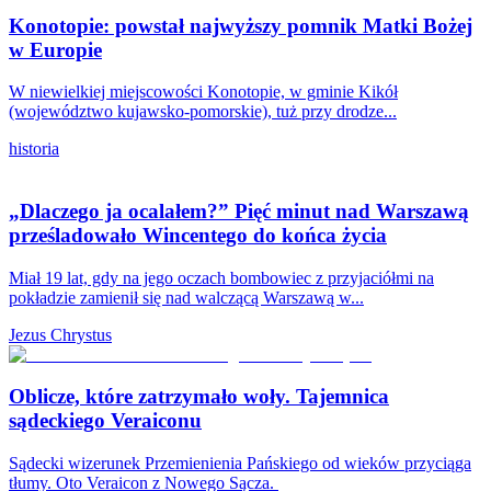
Konotopie: powstał najwyższy pomnik Matki Bożej
w Europie
W niewielkiej miejscowości Konotopie, w gminie Kikół
(województwo kujawsko-pomorskie), tuż przy drodze...
historia
„Dlaczego ja ocalałem?” Pięć minut nad Warszawą
prześladowało Wincentego do końca życia
Miał 19 lat, gdy na jego oczach bombowiec z przyjaciółmi na
pokładzie zamienił się nad walczącą Warszawą w...
Jezus Chrystus
Oblicze, które zatrzymało woły. Tajemnica
sądeckiego Veraiconu
Sądecki wizerunek Przemienienia Pańskiego od wieków przyciąga
tłumy. Oto Veraicon z Nowego Sącza.