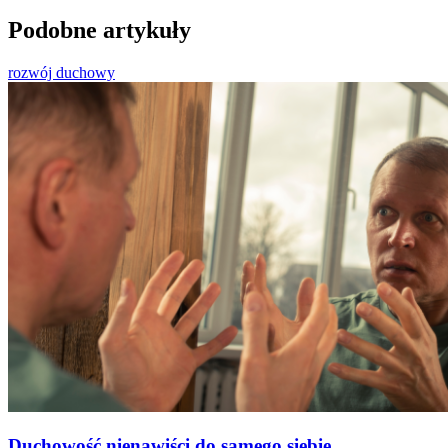
Podobne artykuły
rozwój duchowy
Duchowość nienawiści do samego siebie