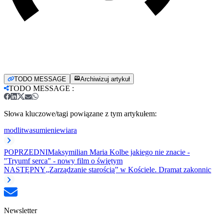
TODO MESSAGE
Archiwizuj artykuł
TODO MESSAGE
:
Słowa kluczowe/tagi powiązane z tym artykułem:
modlitwa
sumienie
wiara
POPRZEDNI
Maksymilian Maria Kolbe jakiego nie znacie -
"Tryumf serca" - nowy film o świętym
NASTĘPNY
„Zarządzanie starością” w Kościele. Dramat zakonnic
Newsletter