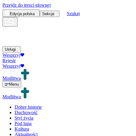
Przejdz do tresci glownej
Szukaj
Edycja
polska
Sekcje
Usługi
Wesprzyj
Rejestr
Wesprzyj
Modlitwa
Menu
Modlitwa
Dobre historie
Duchowość
Styl życia
Pod lupą
Kultura
Aktualności