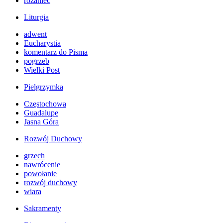
różaniec
Liturgia
adwent
Eucharystia
komentarz do Pisma
pogrzeb
Wielki Post
Pielgrzymka
Częstochowa
Guadalupe
Jasna Góra
Rozwój Duchowy
grzech
nawrócenie
powołanie
rozwój duchowy
wiara
Sakramenty