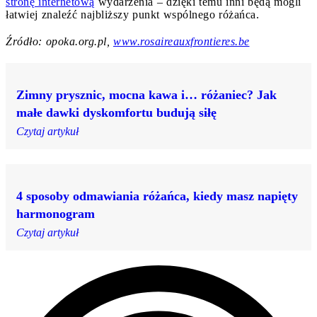
stronę internetową
wydarzenia – dzięki temu inni będą mogli
łatwiej znaleźć najbliższy punkt wspólnego różańca.
Źródło: opoka.org.pl,
www.rosaireauxfrontieres.be
Zimny prysznic, mocna kawa i… różaniec? Jak
małe dawki dyskomfortu budują siłę
Czytaj artykuł
4 sposoby odmawiania różańca, kiedy masz napięty
harmonogram
Czytaj artykuł