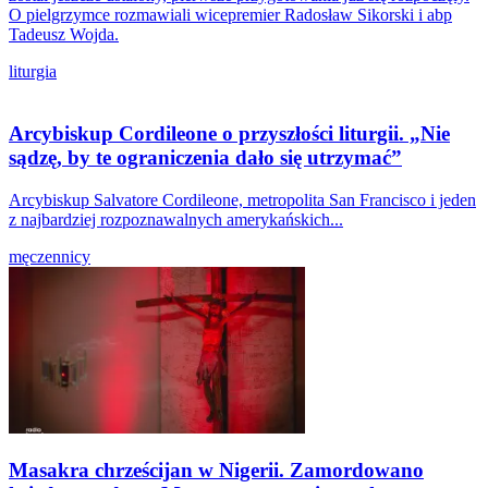
O pielgrzymce rozmawiali wicepremier Radosław Sikorski i abp
Tadeusz Wojda.
liturgia
Arcybiskup Cordileone o przyszłości liturgii. „Nie
sądzę, by te ograniczenia dało się utrzymać”
Arcybiskup Salvatore Cordileone, metropolita San Francisco i jeden
z najbardziej rozpoznawalnych amerykańskich...
męczennicy
Masakra chrześcijan w Nigerii. Zamordowano