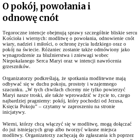
O pokój, powołania i
odnowę cnót
Tegoroczne intencje obejmują sprawy szczególnie bliskie sercu
Kościoła i wiernych: modlitwę o powołania, odnowienie cnót
wiary, nadziei i miłości, o ochronę życia ludzkiego oraz o
pokój na świecie. Różaniec zostanie także odmówiony jako
wynagrodzenie za bluźnierstwa i zniewagi wobec
Niepokalanego Serca Maryi oraz w intencji nawrócenia
grzeszników.
Organizatorzy podkreślają, że spotkania modlitewne mają
odbywać się w duchu pokoju, prostoty i wzajemnego
szacunku. „W tych chwilach chcemy nie tylko powierzyć
Maryi nasze troski, ale także wprowadzić w życie to, czego
najbardziej pragniemy: pokój, który pochodzi od Jezusa,
Księcia Pokoju” – czytamy w zaproszeniu na stronie
inicjatywy.
Wierni, którzy chcą włączyć się w modlitwę, mogą dołączać
do już istniejących grup albo tworzyć własne miejsca
modlitwy. Organizatorzy zachęcają do zgłaszania ich poprzez