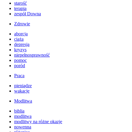
starość
terapia
zespół Downa
Zdrowie
aborcja
ciąża
depresja
kryzys
niepełnosprawność
pomoc
poród
Praca
pieniądze
wakacje
Modlitwa
biblia
modlitwa
modlitwy na różne okazje
nowenna