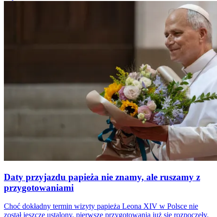
Daty przyjazdu papieża nie znamy, ale ruszamy z
przygotowaniami
Choć dokładny termin wizyty papieża Leona XIV w Polsce nie
został jeszcze ustalony, pierwsze przygotowania już się rozpoczęły.