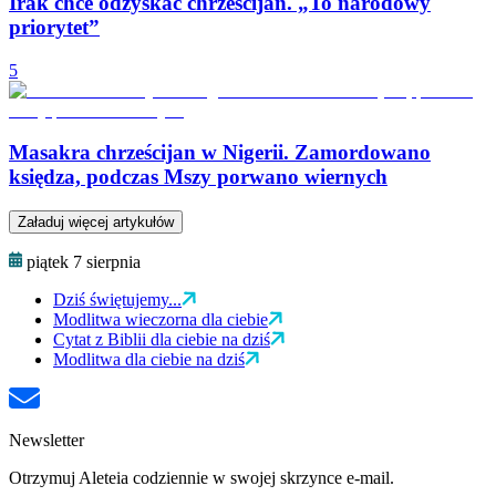
Irak chce odzyskać chrześcijan. „To narodowy
priorytet”
5
Masakra chrześcijan w Nigerii. Zamordowano
księdza, podczas Mszy porwano wiernych
Załaduj więcej artykułów
piątek 7 sierpnia
Dziś świętujemy...
Modlitwa wieczorna dla ciebie
Cytat z Biblii dla ciebie na dziś
Modlitwa dla ciebie na dziś
Newsletter
Otrzymuj Aleteia codziennie w swojej skrzynce e-mail.