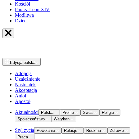
Kościół
Papież Leon XIV
Modlitwa
Dzieci
Edycja
polska
Adopcja
Uzależnienie
Nastolatek
Akceptacja
Anioł
Apostoł
Aktualności
Polska
Prolife
Świat
Religie
Społeczeństwo
Watykan
Styl życia
Powołanie
Relacje
Rodzina
Zdrowie
Praca