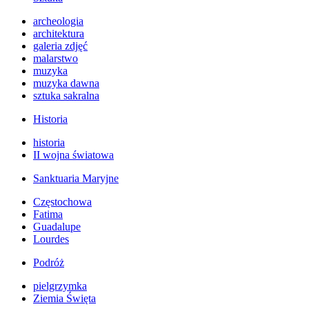
archeologia
architektura
galeria zdjęć
malarstwo
muzyka
muzyka dawna
sztuka sakralna
Historia
historia
II wojna światowa
Sanktuaria Maryjne
Częstochowa
Fatima
Guadalupe
Lourdes
Podróż
pielgrzymka
Ziemia Święta