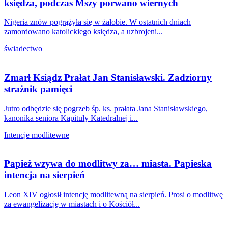
księdza, podczas Mszy porwano wiernych
Nigeria znów pogrążyła się w żałobie. W ostatnich dniach
zamordowano katolickiego księdza, a uzbrojeni...
świadectwo
Zmarł Ksiądz Prałat Jan Stanisławski. Zadziorny
strażnik pamięci
Jutro odbędzie się pogrzeb śp. ks. prałata Jana Stanisławskiego,
kanonika seniora Kapituły Katedralnej i...
Intencje modlitewne
Papież wzywa do modlitwy za… miasta. Papieska
intencja na sierpień
Leon XIV ogłosił intencję modlitewną na sierpień. Prosi o modlitwę
za ewangelizację w miastach i o Kościół...