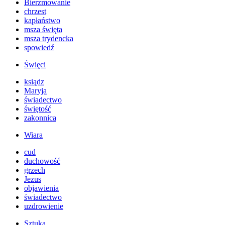
Bierzmowanie
chrzest
kapłaństwo
msza święta
msza trydencka
spowiedź
Święci
ksiądz
Maryja
świadectwo
świętość
zakonnica
Wiara
cud
duchowość
grzech
Jezus
objawienia
świadectwo
uzdrowienie
Sztuka