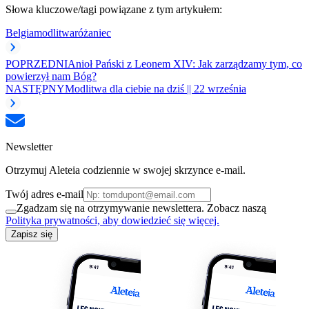
Słowa kluczowe/tagi powiązane z tym artykułem:
Belgia
modlitwa
różaniec
POPRZEDNI
Anioł Pański z Leonem XIV: Jak zarządzamy tym, co
powierzył nam Bóg?
NASTĘPNY
Modlitwa dla ciebie na dziś || 22 września
Newsletter
Otrzymuj Aleteia codziennie w swojej skrzynce e-mail.
Twój adres e-mail
Zgadzam się na otrzymywanie newslettera. Zobacz naszą
Polityka prywatności, aby dowiedzieć się więcej.
Zapisz się