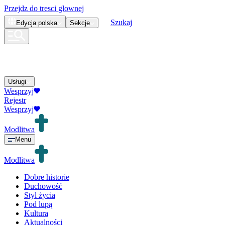
Przejdz do tresci glownej
Szukaj
Edycja
polska
Sekcje
Usługi
Wesprzyj
Rejestr
Wesprzyj
Modlitwa
Menu
Modlitwa
Dobre historie
Duchowość
Styl życia
Pod lupą
Kultura
Aktualności