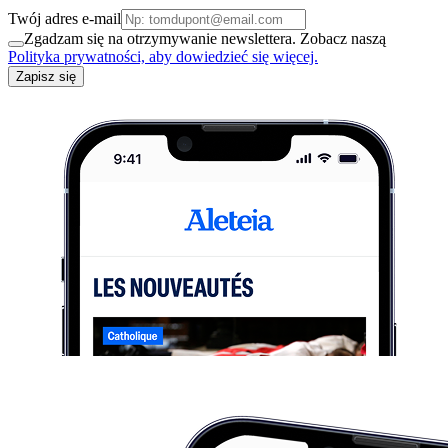
Twój adres e-mail
Zgadzam się na otrzymywanie newslettera. Zobacz naszą
Polityka prywatności, aby dowiedzieć się więcej.
Zapisz się