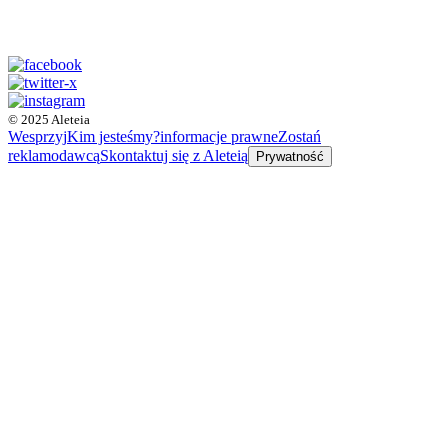
© 2025 Aleteia
Wesprzyj
Kim jesteśmy?
informacje prawne
Zostań
reklamodawcą
Skontaktuj się z Aleteią
Prywatność