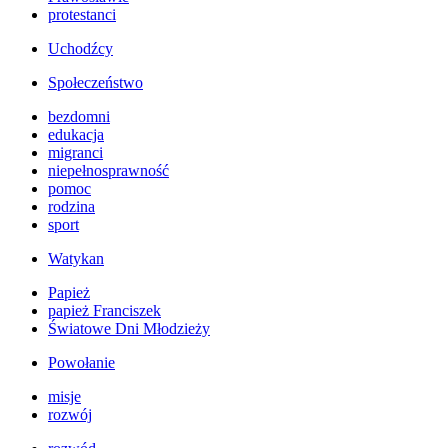
protestanci
Uchodźcy
Społeczeństwo
bezdomni
edukacja
migranci
niepełnosprawność
pomoc
rodzina
sport
Watykan
Papież
papież Franciszek
Światowe Dni Młodzieży
Powołanie
misje
rozwój