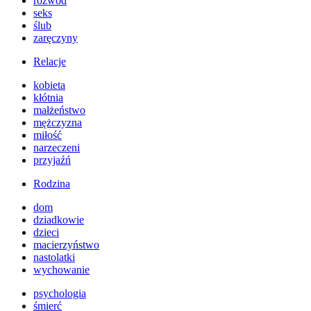
rozwód
seks
ślub
zaręczyny
Relacje
kobieta
kłótnia
małżeństwo
mężczyzna
miłość
narzeczeni
przyjaźń
Rodzina
dom
dziadkowie
dzieci
macierzyństwo
nastolatki
wychowanie
psychologia
śmierć