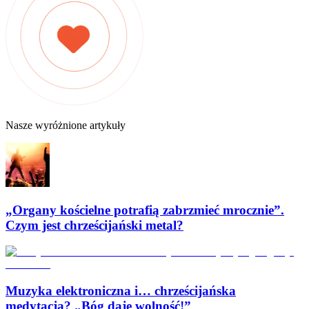
Nasze wyróżnione artykuły
„Organy kościelne potrafią zabrzmieć mrocznie”.
Czym jest chrześcijański metal?
Muzyka elektroniczna i… chrześcijańska
medytacja? „Bóg daje wolność!”