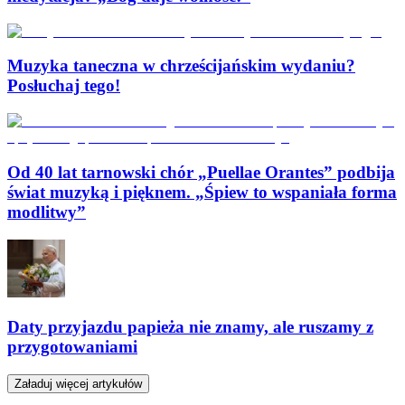
Muzyka taneczna w chrześcijańskim wydaniu?
Posłuchaj tego!
Od 40 lat tarnowski chór „Puellae Orantes” podbija
świat muzyką i pięknem. „Śpiew to wspaniała forma
modlitwy”
Daty przyjazdu papieża nie znamy, ale ruszamy z
przygotowaniami
Załaduj więcej artykułów