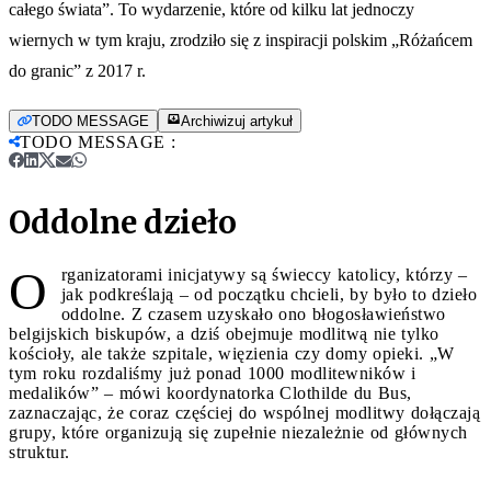
całego świata”. To wydarzenie, które od kilku lat jednoczy
wiernych w tym kraju, zrodziło się z inspiracji polskim „Różańcem
do granic” z 2017 r.
TODO MESSAGE
Archiwizuj artykuł
TODO MESSAGE
:
Oddolne dzieło
O
rganizatorami inicjatywy są świeccy katolicy, którzy –
jak podkreślają – od początku chcieli, by było to dzieło
oddolne. Z czasem uzyskało ono błogosławieństwo
belgijskich biskupów, a dziś obejmuje modlitwą nie tylko
kościoły, ale także szpitale, więzienia czy domy opieki. „W
tym roku rozdaliśmy już ponad 1000 modlitewników i
medalików” – mówi koordynatorka Clothilde du Bus,
zaznaczając, że coraz częściej do wspólnej modlitwy dołączają
grupy, które organizują się zupełnie niezależnie od głównych
struktur.