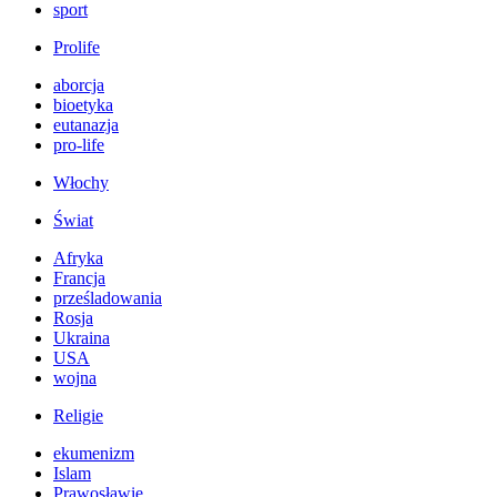
sport
Prolife
aborcja
bioetyka
eutanazja
pro-life
Włochy
Świat
Afryka
Francja
prześladowania
Rosja
Ukraina
USA
wojna
Religie
ekumenizm
Islam
Prawosławie