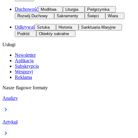
Duchowość
Modlitwa
Liturgia
Pielgrzymka
Rozwój Duchowy
Sakramenty
Święci
Wiara
Odkrywaj
Sztuka
Historia
Sanktuaria Maryjne
Podróż
Obiekty sakralne
Usługi
Newsletter
Aplikacja
Subskrypcja
Wesprzyj
Reklama
Nasze flagowe formaty
Analizy
Artykuł