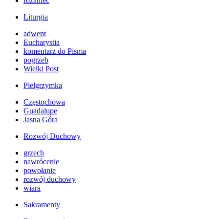
różaniec
Liturgia
adwent
Eucharystia
komentarz do Pisma
pogrzeb
Wielki Post
Pielgrzymka
Częstochowa
Guadalupe
Jasna Góra
Rozwój Duchowy
grzech
nawrócenie
powołanie
rozwój duchowy
wiara
Sakramenty