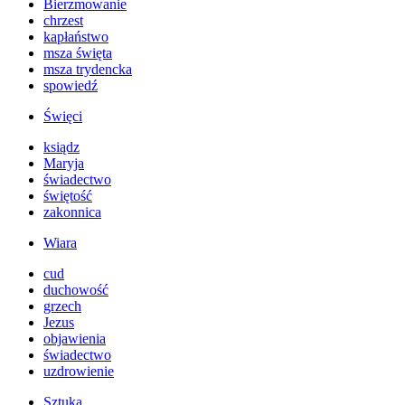
Bierzmowanie
chrzest
kapłaństwo
msza święta
msza trydencka
spowiedź
Święci
ksiądz
Maryja
świadectwo
świętość
zakonnica
Wiara
cud
duchowość
grzech
Jezus
objawienia
świadectwo
uzdrowienie
Sztuka