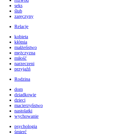
rozwód
seks
ślub
zaręczyny
Relacje
kobieta
kłótnia
małżeństwo
mężczyzna
miłość
narzeczeni
przyjaźń
Rodzina
dom
dziadkowie
dzieci
macierzyństwo
nastolatki
wychowanie
psychologia
śmierć