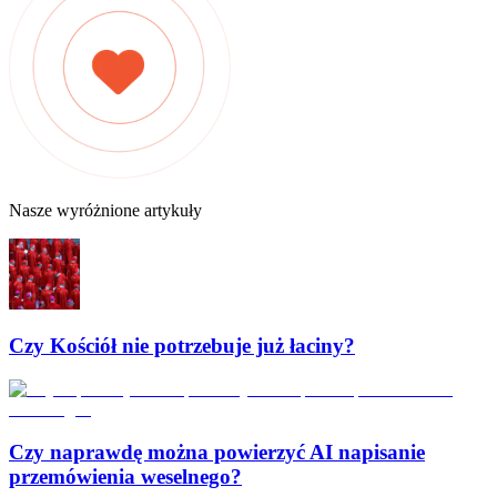
Nasze wyróżnione artykuły
Czy Kościół nie potrzebuje już łaciny?
Czy naprawdę można powierzyć AI napisanie
przemówienia weselnego?