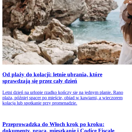
Od plaży do kolacji: letnie ubrania, które
sprawdzają się przez cały dzień
Letni dzień na urlopie rzadko kończy się na jednym planie. Rano
plaża, później spacer po mieście, obiad w kawiarni, a wieczorem
kolacja lub spotkanie przy promenadzie.
Przeprowadzka do Włoch krok po kroku:
dokumenty, praca, mieszkanie i Codice Fiscale