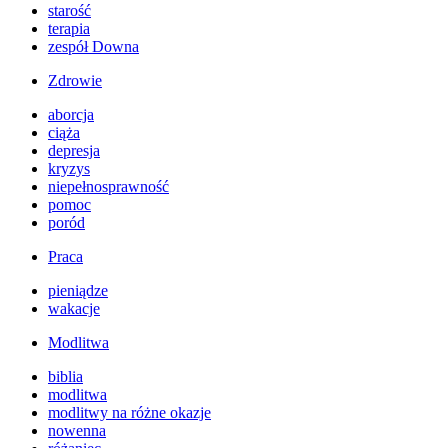
starość
terapia
zespół Downa
Zdrowie
aborcja
ciąża
depresja
kryzys
niepełnosprawność
pomoc
poród
Praca
pieniądze
wakacje
Modlitwa
biblia
modlitwa
modlitwy na różne okazje
nowenna