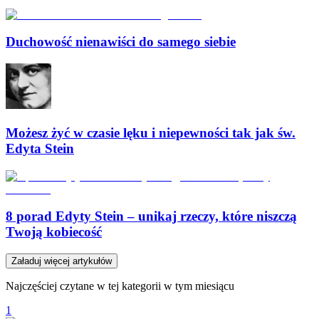
Duchowość nienawiści do samego siebie
Możesz żyć w czasie lęku i niepewności tak jak św.
Edyta Stein
8 porad Edyty Stein – unikaj rzeczy, które niszczą
Twoją kobiecość
Załaduj więcej artykułów
Najczęściej czytane w tej kategorii w tym miesiącu
1