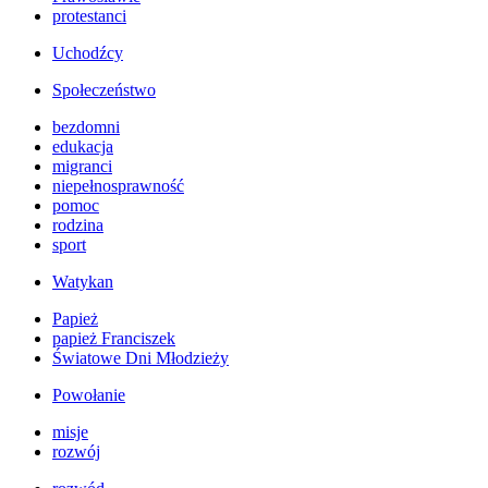
protestanci
Uchodźcy
Społeczeństwo
bezdomni
edukacja
migranci
niepełnosprawność
pomoc
rodzina
sport
Watykan
Papież
papież Franciszek
Światowe Dni Młodzieży
Powołanie
misje
rozwój