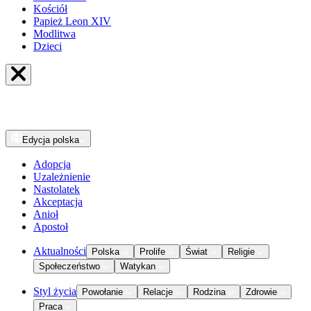
Kościół
Papież Leon XIV
Modlitwa
Dzieci
Edycja
polska
Adopcja
Uzależnienie
Nastolatek
Akceptacja
Anioł
Apostoł
Aktualności
Polska
Prolife
Świat
Religie
Społeczeństwo
Watykan
Styl życia
Powołanie
Relacje
Rodzina
Zdrowie
Praca