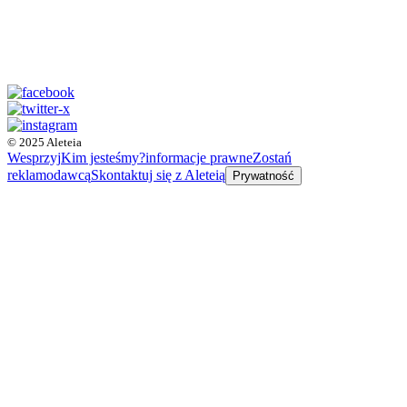
© 2025 Aleteia
Wesprzyj
Kim jesteśmy?
informacje prawne
Zostań
reklamodawcą
Skontaktuj się z Aleteią
Prywatność