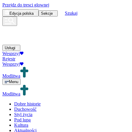
Przejdz do tresci glownej
Szukaj
Edycja
polska
Sekcje
Usługi
Wesprzyj
Rejestr
Wesprzyj
Modlitwa
Menu
Modlitwa
Dobre historie
Duchowość
Styl życia
Pod lupą
Kultura
Aktualności