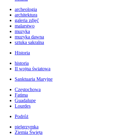
archeologia
architektura
galeria zdjęć
malarstwo
muzyka
muzyka dawna
sztuka sakralna
Historia
historia
II wojna światowa
Sanktuaria Maryjne
Częstochowa
Fatima
Guadalupe
Lourdes
Podróż
pielgrzymka
Ziemia Święta