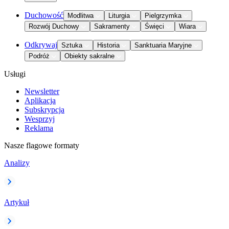
Duchowość
Modlitwa
Liturgia
Pielgrzymka
Rozwój Duchowy
Sakramenty
Święci
Wiara
Odkrywaj
Sztuka
Historia
Sanktuaria Maryjne
Podróż
Obiekty sakralne
Usługi
Newsletter
Aplikacja
Subskrypcja
Wesprzyj
Reklama
Nasze flagowe formaty
Analizy
Artykuł