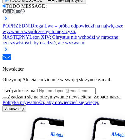
TODO MESSAGE
Archiwizuj artykuł
TODO MESSAGE
:
POPRZEDNI
Droga Lwa – próba odpowiedzi na największe
wyzwania współczesnych mężczyzn.
NASTĘPNY
Leon XIV: Chrystus nie wchodzi w mroczne
rzeczywistości, by osądzać, ale wyzwalać
Newsletter
Otrzymuj Aleteia codziennie w swojej skrzynce e-mail.
Twój adres e-mail
Zgadzam się na otrzymywanie newslettera. Zobacz naszą
Polityka prywatności, aby dowiedzieć się więcej.
Zapisz się