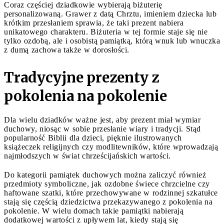
Coraz częściej dziadkowie wybierają biżuterię
personalizowaną. Grawer z datą Chrztu, imieniem dziecka lub
krótkim przesłaniem sprawia, że taki prezent nabiera
unikatowego charakteru. Biżuteria w tej formie staje się nie
tylko ozdobą, ale i osobistą pamiątką, którą wnuk lub wnuczka
z dumą zachowa także w dorosłości.
Tradycyjne prezenty z
pokolenia na pokolenie
Dla wielu dziadków ważne jest, aby prezent miał wymiar
duchowy, niosąc w sobie przesłanie wiary i tradycji. Stąd
popularność Biblii dla dzieci, pięknie ilustrowanych
książeczek religijnych czy modlitewników, które wprowadzają
najmłodszych w świat chrześcijańskich wartości.
Do kategorii pamiątek duchowych można zaliczyć również
przedmioty symboliczne, jak ozdobne świece chrzcielne czy
haftowane szatki, które przechowywane w rodzinnej szkatułce
stają się częścią dziedzictwa przekazywanego z pokolenia na
pokolenie. W wielu domach takie pamiątki nabierają
dodatkowej wartości z upływem lat, kiedy stają się