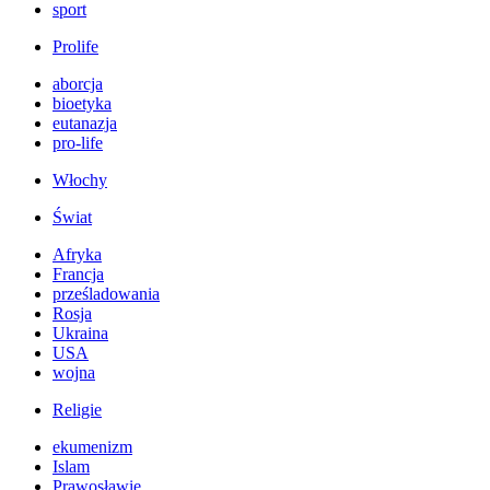
sport
Prolife
aborcja
bioetyka
eutanazja
pro-life
Włochy
Świat
Afryka
Francja
prześladowania
Rosja
Ukraina
USA
wojna
Religie
ekumenizm
Islam
Prawosławie