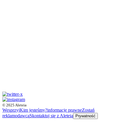
© 2025 Aleteia
Wesprzyj
Kim jesteśmy?
informacje prawne
Zostań
reklamodawcą
Skontaktuj się z Aleteią
Prywatność