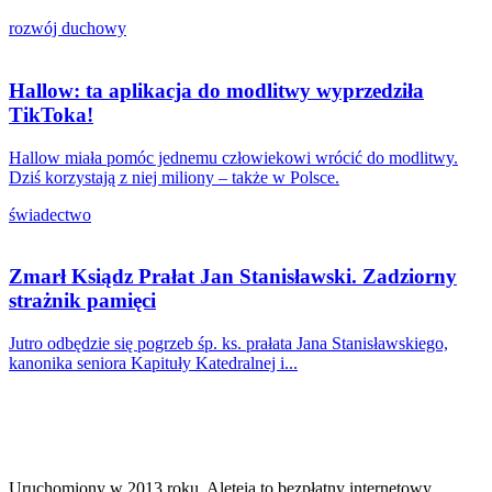
rozwój duchowy
Hallow: ta aplikacja do modlitwy wyprzedziła
TikToka!
Hallow miała pomóc jednemu człowiekowi wrócić do modlitwy.
Dziś korzystają z niej miliony – także w Polsce.
świadectwo
Zmarł Ksiądz Prałat Jan Stanisławski. Zadziorny
strażnik pamięci
Jutro odbędzie się pogrzeb śp. ks. prałata Jana Stanisławskiego,
kanonika seniora Kapituły Katedralnej i...
Uruchomiony w 2013 roku, Aleteia to bezpłatny internetowy