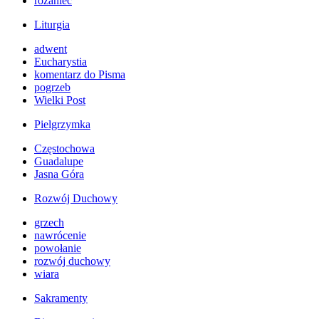
różaniec
Liturgia
adwent
Eucharystia
komentarz do Pisma
pogrzeb
Wielki Post
Pielgrzymka
Częstochowa
Guadalupe
Jasna Góra
Rozwój Duchowy
grzech
nawrócenie
powołanie
rozwój duchowy
wiara
Sakramenty