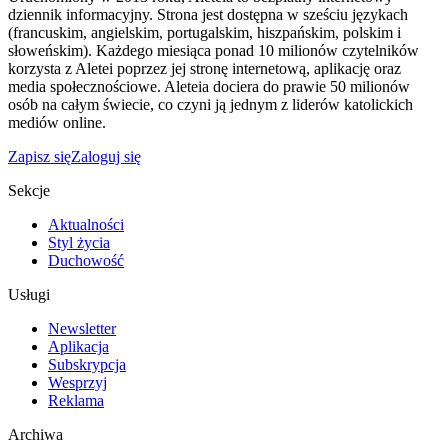
dziennik informacyjny. Strona jest dostępna w sześciu językach
(francuskim, angielskim, portugalskim, hiszpańskim, polskim i
słoweńskim). Każdego miesiąca ponad 10 milionów czytelników
korzysta z Aletei poprzez jej stronę internetową, aplikację oraz
media społecznościowe. Aleteia dociera do prawie 50 milionów
osób na całym świecie, co czyni ją jednym z liderów katolickich
mediów online.
Zapisz się
Zaloguj się
Sekcje
Aktualności
Styl życia
Duchowość
Usługi
Newsletter
Aplikacja
Subskrypcja
Wesprzyj
Reklama
Archiwa