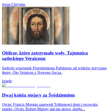
Jezus Chrystus
Oblicze, które zatrzymało woły. Tajemnica
sądeckiego Veraiconu
Sądecki wizerunek Przemienienia Pańskiego od wieków przyciąga
tłumy. Oto Veraicon z Nowego Sącza.
ksiądz
Dwaj księża stojący za Śródziemiem
Ojciec Francis Morgan zapewnił Tolkienowi dom i ojcowską
opiekę. Ojciec Robert Murray dał mu słowa, dzięki...