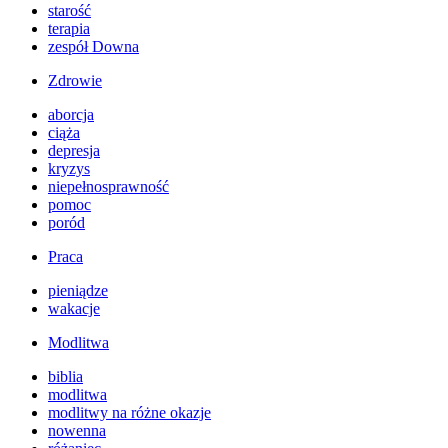
starość
terapia
zespół Downa
Zdrowie
aborcja
ciąża
depresja
kryzys
niepełnosprawność
pomoc
poród
Praca
pieniądze
wakacje
Modlitwa
biblia
modlitwa
modlitwy na różne okazje
nowenna