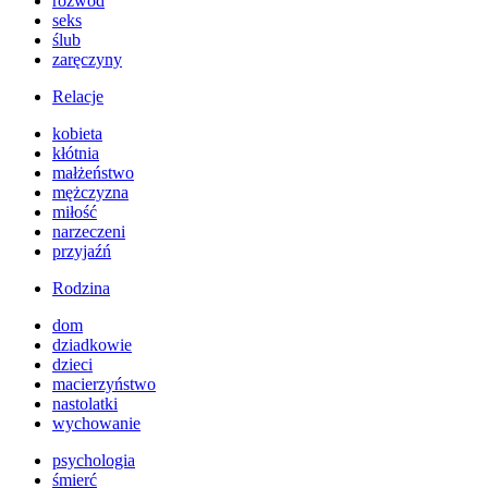
rozwód
seks
ślub
zaręczyny
Relacje
kobieta
kłótnia
małżeństwo
mężczyzna
miłość
narzeczeni
przyjaźń
Rodzina
dom
dziadkowie
dzieci
macierzyństwo
nastolatki
wychowanie
psychologia
śmierć