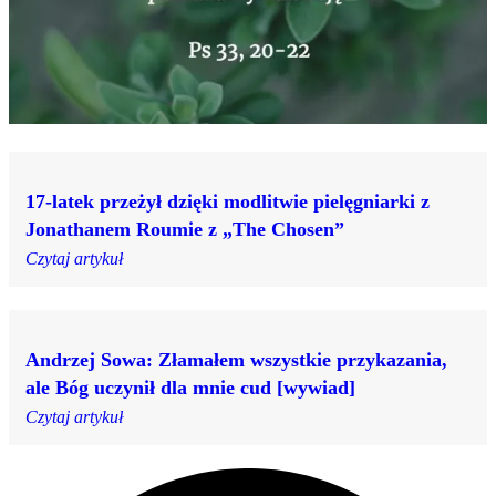
17-latek przeżył dzięki modlitwie pielęgniarki z
Jonathanem Roumie z „The Chosen”
Czytaj artykuł
Andrzej Sowa: Złamałem wszystkie przykazania,
ale Bóg uczynił dla mnie cud [wywiad]
Czytaj artykuł