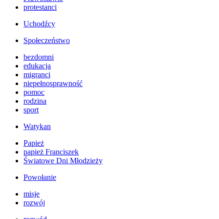
protestanci
Uchodźcy
Społeczeństwo
bezdomni
edukacja
migranci
niepełnosprawność
pomoc
rodzina
sport
Watykan
Papież
papież Franciszek
Światowe Dni Młodzieży
Powołanie
misje
rozwój