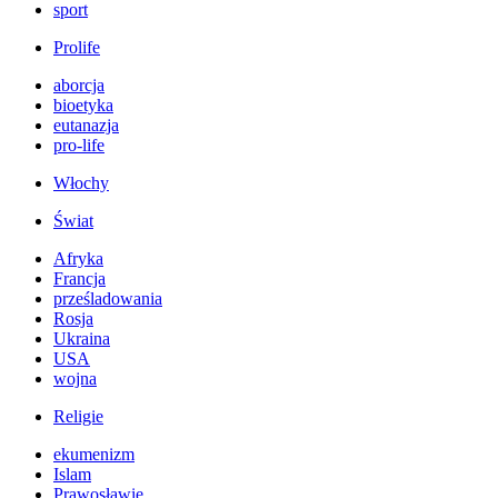
sport
Prolife
aborcja
bioetyka
eutanazja
pro-life
Włochy
Świat
Afryka
Francja
prześladowania
Rosja
Ukraina
USA
wojna
Religie
ekumenizm
Islam
Prawosławie