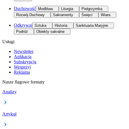
Duchowość
Modlitwa
Liturgia
Pielgrzymka
Rozwój Duchowy
Sakramenty
Święci
Wiara
Odkrywaj
Sztuka
Historia
Sanktuaria Maryjne
Podróż
Obiekty sakralne
Usługi
Newsletter
Aplikacja
Subskrypcja
Wesprzyj
Reklama
Nasze flagowe formaty
Analizy
Artykuł