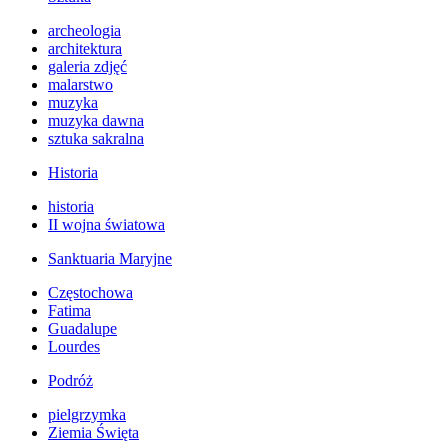
archeologia
architektura
galeria zdjęć
malarstwo
muzyka
muzyka dawna
sztuka sakralna
Historia
historia
II wojna światowa
Sanktuaria Maryjne
Częstochowa
Fatima
Guadalupe
Lourdes
Podróż
pielgrzymka
Ziemia Święta