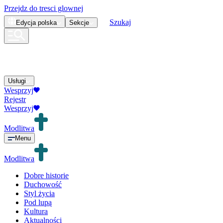
Przejdz do tresci glownej
Szukaj
Edycja
polska
Sekcje
Usługi
Wesprzyj
Rejestr
Wesprzyj
Modlitwa
Menu
Modlitwa
Dobre historie
Duchowość
Styl życia
Pod lupą
Kultura
Aktualności