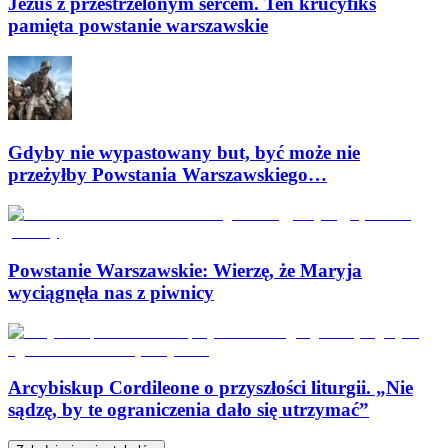
Jezus z przestrzelonym sercem. Ten krucyfiks
pamięta powstanie warszawskie
Gdyby nie wypastowany but, być może nie
przeżyłby Powstania Warszawskiego…
Powstanie Warszawskie: Wierzę, że Maryja
wyciągnęła nas z piwnicy
Arcybiskup Cordileone o przyszłości liturgii. „Nie
sądzę, by te ograniczenia dało się utrzymać”