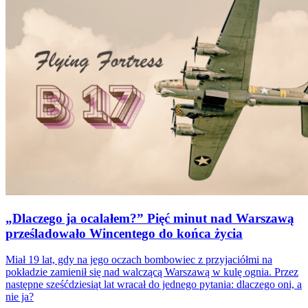
„Dlaczego ja ocalałem?” Pięć minut nad Warszawą
prześladowało Wincentego do końca życia
Miał 19 lat, gdy na jego oczach bombowiec z przyjaciółmi na
pokładzie zamienił się nad walczącą Warszawą w kulę ognia. Przez
następne sześćdziesiąt lat wracał do jednego pytania: dlaczego oni, a
nie ja?