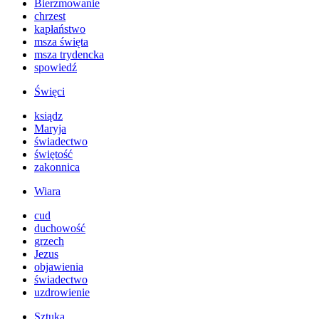
Bierzmowanie
chrzest
kapłaństwo
msza święta
msza trydencka
spowiedź
Święci
ksiądz
Maryja
świadectwo
świętość
zakonnica
Wiara
cud
duchowość
grzech
Jezus
objawienia
świadectwo
uzdrowienie
Sztuka