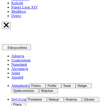
Kościół
Papież Leon XIV
Modlitwa
Dzieci
Edycja
polska
Adopcja
Uzależnienie
Nastolatek
Akceptacja
Anioł
Apostoł
Aktualności
Polska
Prolife
Świat
Religie
Społeczeństwo
Watykan
Styl życia
Powołanie
Relacje
Rodzina
Zdrowie
Praca