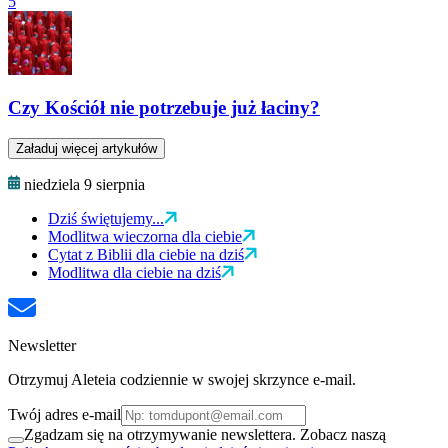
5
Czy Kościół nie potrzebuje już łaciny?
Załaduj więcej artykułów
niedziela 9 sierpnia
Dziś świętujemy...
Modlitwa wieczorna dla ciebie
Cytat z Biblii dla ciebie na dziś
Modlitwa dla ciebie na dziś
Newsletter
Otrzymuj Aleteia codziennie w swojej skrzynce e-mail.
Twój adres e-mail
Zgadzam się na otrzymywanie newslettera. Zobacz naszą