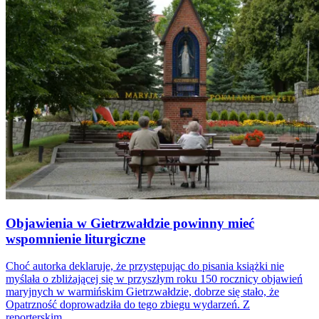
Objawienia w Gietrzwałdzie powinny mieć
wspomnienie liturgiczne
Choć autorka deklaruje, że przystępując do pisania książki nie
myślała o zbliżającej się w przyszłym roku 150 rocznicy objawień
maryjnych w warmińskim Gietrzwałdzie, dobrze się stało, że
Opatrzność doprowadziła do tego zbiegu wydarzeń. Z
reporterskim...