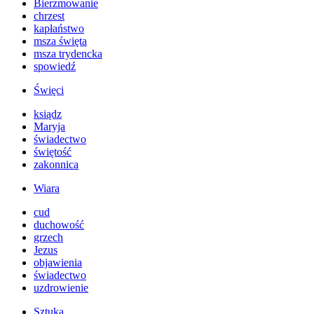
Bierzmowanie
chrzest
kapłaństwo
msza święta
msza trydencka
spowiedź
Święci
ksiądz
Maryja
świadectwo
świętość
zakonnica
Wiara
cud
duchowość
grzech
Jezus
objawienia
świadectwo
uzdrowienie
Sztuka