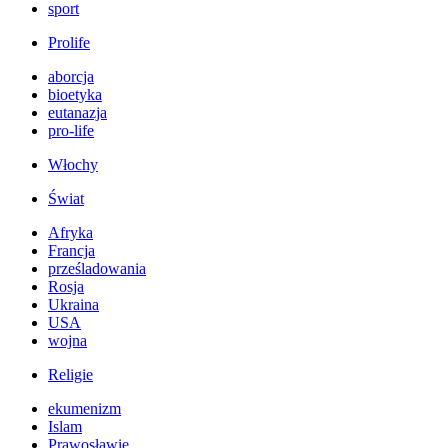
sport
Prolife
aborcja
bioetyka
eutanazja
pro-life
Włochy
Świat
Afryka
Francja
prześladowania
Rosja
Ukraina
USA
wojna
Religie
ekumenizm
Islam
Prawosławie