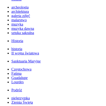
archeologia
architektura
galeria zdjęć
malarstwo
muzyka
muzyka dawna
sztuka sakralna
Historia
historia
II wojna światowa
Sanktuaria Maryjne
Częstochowa
Fatima
Guadalupe
Lourdes
Podróż
pielgrzymka
Ziemia Święta