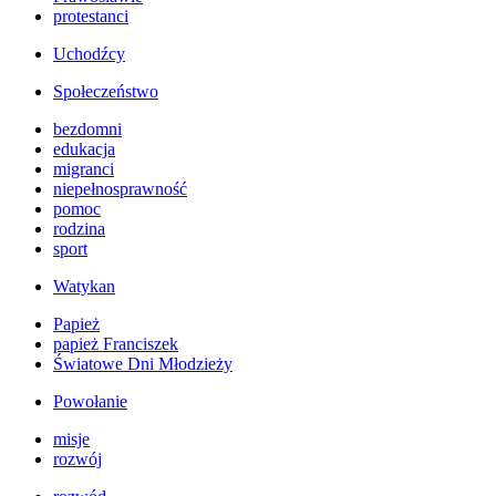
protestanci
Uchodźcy
Społeczeństwo
bezdomni
edukacja
migranci
niepełnosprawność
pomoc
rodzina
sport
Watykan
Papież
papież Franciszek
Światowe Dni Młodzieży
Powołanie
misje
rozwój