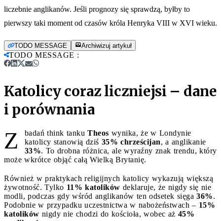
liczebnie anglikanów. Jeśli prognozy się sprawdzą, byłby to
pierwszy taki moment od czasów króla Henryka VIII w XVI wieku.
TODO MESSAGE
Archiwizuj artykuł
TODO MESSAGE
:
Katolicy coraz liczniejsi – dane
i porównania
Z
badań think tanku
Theos
wynika, że w Londynie
katolicy stanowią dziś
35% chrześcijan
, a anglikanie
33%
. To drobna różnica, ale wyraźny znak trendu, który
może wkrótce objąć całą Wielką Brytanię.
Również w praktykach religijnych katolicy wykazują większą
żywotność. Tylko
11% katolików
deklaruje, że nigdy się nie
modli, podczas gdy wśród anglikanów ten odsetek sięga
36%
.
Podobnie w przypadku uczestnictwa w nabożeństwach –
15%
katolików
nigdy nie chodzi do kościoła, wobec aż
45%