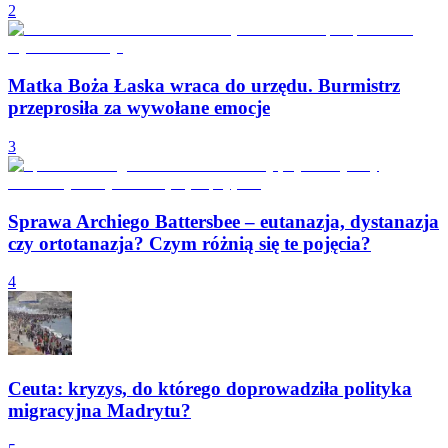
2
Matka Boża Łaska wraca do urzędu. Burmistrz
przeprosiła za wywołane emocje
3
Sprawa Archiego Battersbee – eutanazja, dystanazja
czy ortotanazja? Czym różnią się te pojęcia?
4
Ceuta: kryzys, do którego doprowadziła polityka
migracyjna Madrytu?