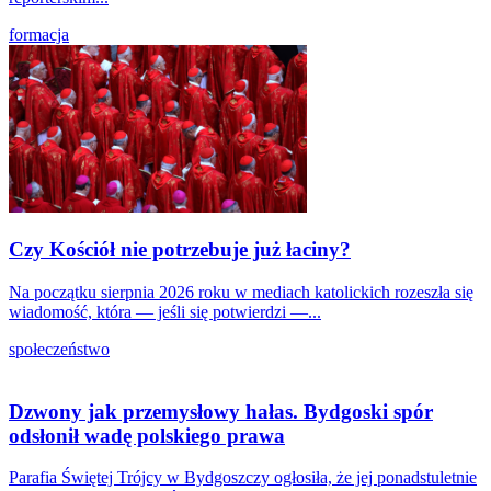
formacja
Czy Kościół nie potrzebuje już łaciny?
Na początku sierpnia 2026 roku w mediach katolickich rozeszła się
wiadomość, która — jeśli się potwierdzi —...
społeczeństwo
Dzwony jak przemysłowy hałas. Bydgoski spór
odsłonił wadę polskiego prawa
Parafia Świętej Trójcy w Bydgoszczy ogłosiła, że jej ponadstuletnie