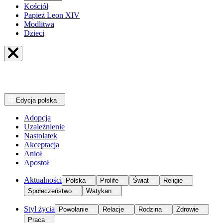
Kościół
Papież Leon XIV
Modlitwa
Dzieci
Edycja
polska
Adopcja
Uzależnienie
Nastolatek
Akceptacja
Anioł
Apostoł
Aktualności
Polska
Prolife
Świat
Religie
Społeczeństwo
Watykan
Styl życia
Powołanie
Relacje
Rodzina
Zdrowie
Praca