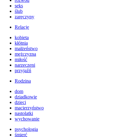
rozwód
seks
ślub
zaręczyny
Relacje
kobieta
kłótnia
małżeństwo
mężczyzna
miłość
narzeczeni
przyjaźń
Rodzina
dom
dziadkowie
dzieci
macierzyństwo
nastolatki
wychowanie
psychologia
śmierć