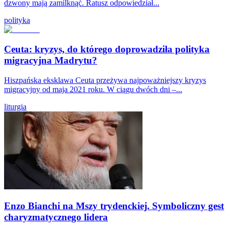
dzwony mają zamilknąć. Ratusz odpowiedział...
polityka
Ceuta: kryzys, do którego doprowadziła polityka
migracyjna Madrytu?
Hiszpańska eksklawa Ceuta przeżywa najpoważniejszy kryzys
migracyjny od maja 2021 roku. W ciągu dwóch dni –...
liturgia
Enzo Bianchi na Mszy trydenckiej. Symboliczny gest
charyzmatycznego lidera