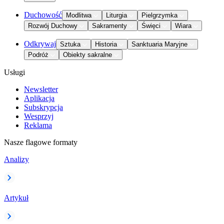
Duchowość
Modlitwa
Liturgia
Pielgrzymka
Rozwój Duchowy
Sakramenty
Święci
Wiara
Odkrywaj
Sztuka
Historia
Sanktuaria Maryjne
Podróż
Obiekty sakralne
Usługi
Newsletter
Aplikacja
Subskrypcja
Wesprzyj
Reklama
Nasze flagowe formaty
Analizy
Artykuł