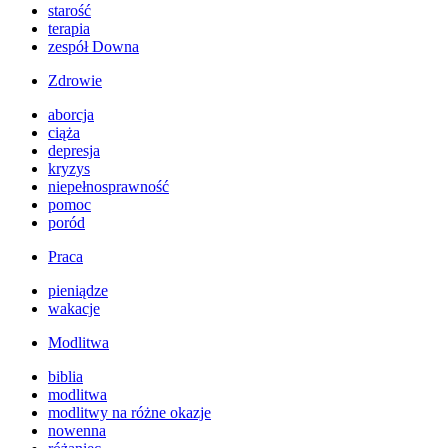
starość
terapia
zespół Downa
Zdrowie
aborcja
ciąża
depresja
kryzys
niepełnosprawność
pomoc
poród
Praca
pieniądze
wakacje
Modlitwa
biblia
modlitwa
modlitwy na różne okazje
nowenna