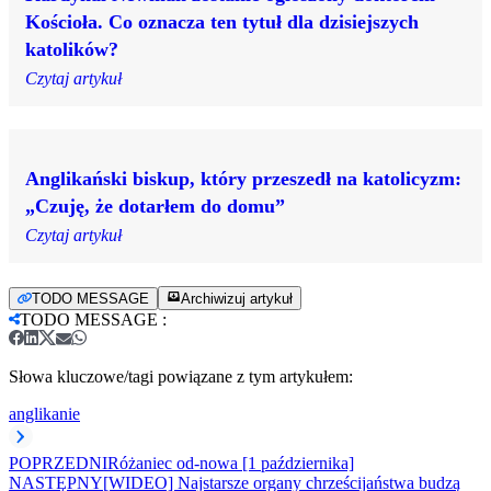
Kościoła. Co oznacza ten tytuł dla dzisiejszych
katolików?
Czytaj artykuł
Anglikański biskup, który przeszedł na katolicyzm:
„Czuję, że dotarłem do domu”
Czytaj artykuł
TODO MESSAGE
Archiwizuj artykuł
TODO MESSAGE
:
Słowa kluczowe/tagi powiązane z tym artykułem:
anglikanie
POPRZEDNI
Różaniec od-nowa [1 października]
NASTĘPNY
[WIDEO] Najstarsze organy chrześcijaństwa budzą