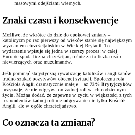
masowymi odejściami wiernych.
Znaki czasu i konsekwencje
Możliwe, że wkrótce dojdzie do epokowej zmiany –
katolicyzm po raz pierwszy od wieków stanie się największym
wyznaniem chrześcijańskim w Wielkiej Brytanii. To
wydarzenie wpisuje się jedna w szerszy proces: w całej
Europie spada liczba chrześcijan, rośnie za to liczba osób
niewierzących oraz muzułmanów.
Jeśli pominąć statystyczną rywalizację katolików i anglikanów
trudno szukać pozytywów obecnej sytuacji. Społeczna rola
Kościoła Anglii dramatycznie maleje – aż
73% Brytyjczyków
przyznaje, że nie odgrywa on żadnej roli w ich codziennym
życiu. Można dodać, że zapewne w życiu w większości z tych
respondentów żadnej roli nie odgrywanie nie tylko Kościół
Anglii, ale w ogóle chrześcijaństwo.
Co oznacza ta zmiana?