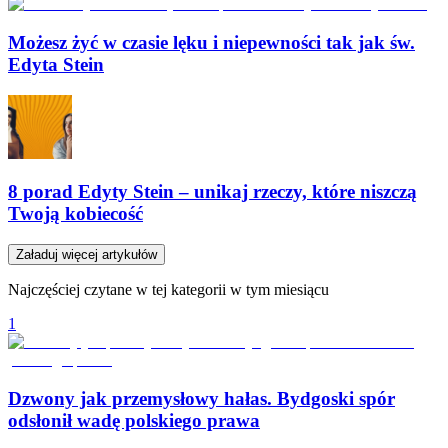
Możesz żyć w czasie lęku i niepewności tak jak św.
Edyta Stein
8 porad Edyty Stein – unikaj rzeczy, które niszczą
Twoją kobiecość
Załaduj więcej artykułów
Najczęściej czytane w tej kategorii w tym miesiącu
1
Dzwony jak przemysłowy hałas. Bydgoski spór
odsłonił wadę polskiego prawa