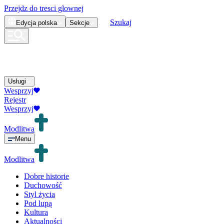
Przejdz do tresci glownej
Szukaj
Edycja
polska
Sekcje
Usługi
Wesprzyj
Rejestr
Wesprzyj
Modlitwa
Menu
Modlitwa
Dobre historie
Duchowość
Styl życia
Pod lupą
Kultura
Aktualności