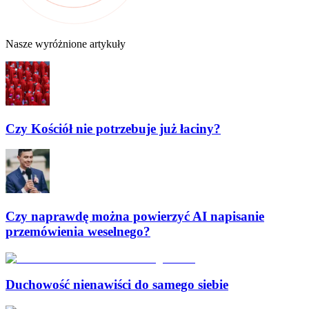
Nasze wyróżnione artykuły
Czy Kościół nie potrzebuje już łaciny?
Czy naprawdę można powierzyć AI napisanie
przemówienia weselnego?
Duchowość nienawiści do samego siebie