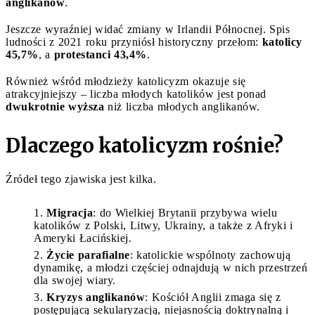
anglikanów
.
Jeszcze wyraźniej widać zmiany w Irlandii Północnej. Spis
ludności z 2021 roku przyniósł historyczny przełom:
katolicy
45,7%
, a
protestanci 43,4%
.
Również wśród młodzieży katolicyzm okazuje się
atrakcyjniejszy – liczba młodych katolików jest ponad
dwukrotnie wyższa
niż liczba młodych anglikanów.
Dlaczego katolicyzm rośnie?
Źródeł tego zjawiska jest kilka.
Migracja
: do Wielkiej Brytanii przybywa wielu
katolików z Polski, Litwy, Ukrainy, a także z Afryki i
Ameryki Łacińskiej.
Życie parafialne
: katolickie wspólnoty zachowują
dynamikę, a młodzi częściej odnajdują w nich przestrzeń
dla swojej wiary.
Kryzys anglikanów
: Kościół Anglii zmaga się z
postępującą sekularyzacją, niejasnością doktrynalną i