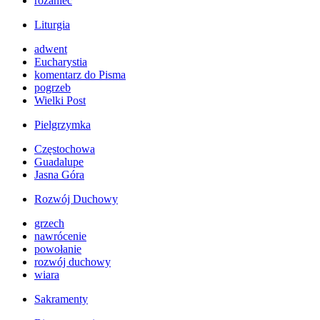
różaniec
Liturgia
adwent
Eucharystia
komentarz do Pisma
pogrzeb
Wielki Post
Pielgrzymka
Częstochowa
Guadalupe
Jasna Góra
Rozwój Duchowy
grzech
nawrócenie
powołanie
rozwój duchowy
wiara
Sakramenty