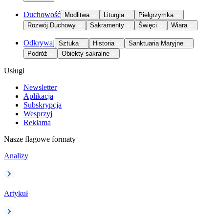
Duchowość
Modlitwa
Liturgia
Pielgrzymka
Rozwój Duchowy
Sakramenty
Święci
Wiara
Odkrywaj
Sztuka
Historia
Sanktuaria Maryjne
Podróż
Obiekty sakralne
Usługi
Newsletter
Aplikacja
Subskrypcja
Wesprzyj
Reklama
Nasze flagowe formaty
Analizy
Artykuł