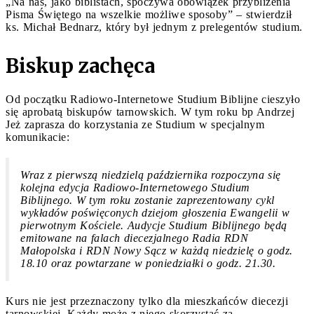
„Na nas, jako biblistach, spoczywa obowiązek przybliżenia
Pisma Świętego na wszelkie możliwe sposoby” – stwierdził
ks. Michał Bednarz, który był jednym z prelegentów studium.
Biskup zachęca
Od początku Radiowo-Internetowe Studium Biblijne cieszyło
się aprobatą biskupów tarnowskich. W tym roku bp Andrzej
Jeż zaprasza do korzystania ze Studium w specjalnym
komunikacie:
Wraz z pierwszą niedzielą października rozpoczyna się
kolejna edycja Radiowo-Internetowego Studium
Biblijnego. W tym roku zostanie zaprezentowany cykl
wykładów poświęconych dziejom głoszenia Ewangelii w
pierwotnym Kościele. Audycje Studium Biblijnego będą
emitowane na falach diecezjalnego Radia RDN
Małopolska i RDN Nowy Sącz w każdą niedzielę o godz.
18.10 oraz powtarzane w poniedziałki o godz. 21.30.
Kurs nie jest przeznaczony tylko dla mieszkańców diecezji
tarnowskiej. Każdy może z niego skorzystać za