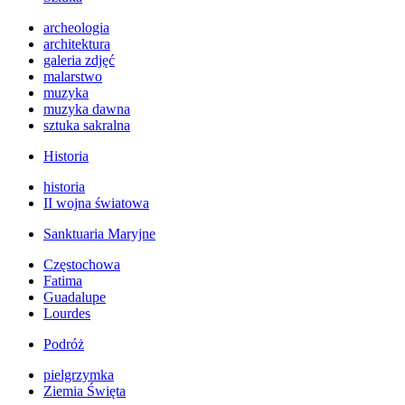
archeologia
architektura
galeria zdjęć
malarstwo
muzyka
muzyka dawna
sztuka sakralna
Historia
historia
II wojna światowa
Sanktuaria Maryjne
Częstochowa
Fatima
Guadalupe
Lourdes
Podróż
pielgrzymka
Ziemia Święta