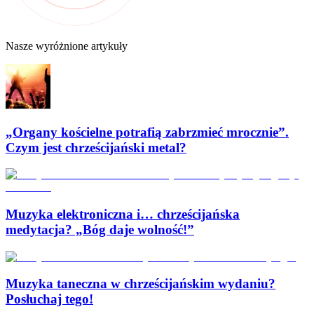
Nasze wyróżnione artykuły
„Organy kościelne potrafią zabrzmieć mrocznie”.
Czym jest chrześcijański metal?
Muzyka elektroniczna i… chrześcijańska
medytacja? „Bóg daje wolność!”
Muzyka taneczna w chrześcijańskim wydaniu?
Posłuchaj tego!