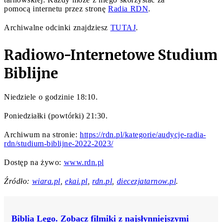
pomocą internetu przez stronę
Radia RDN
.
Archiwalne odcinki znajdziesz
TUTAJ
.
Radiowo-Internetowe Studium
Biblijne
Niedziele o godzinie 18:10.
Poniedziałki (powtórki) 21:30.
Archiwum na stronie:
https://rdn.pl/kategorie/audycje-radia-
rdn/studium-biblijne-2022-2023/
Dostęp na żywo:
www.rdn.pl
Źródło:
wiara.pl
,
ekai.pl
,
rdn.pl
,
diecezjatarnow.pl
.
Biblia Lego. Zobacz filmiki z najsłynniejszymi