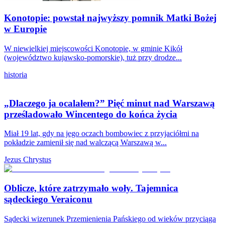
Konotopie: powstał najwyższy pomnik Matki Bożej
w Europie
W niewielkiej miejscowości Konotopie, w gminie Kikół
(województwo kujawsko-pomorskie), tuż przy drodze...
historia
„Dlaczego ja ocalałem?” Pięć minut nad Warszawą
prześladowało Wincentego do końca życia
Miał 19 lat, gdy na jego oczach bombowiec z przyjaciółmi na
pokładzie zamienił się nad walczącą Warszawą w...
Jezus Chrystus
Oblicze, które zatrzymało woły. Tajemnica
sądeckiego Veraiconu
Sądecki wizerunek Przemienienia Pańskiego od wieków przyciąga