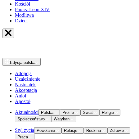
Kościół
Papież Leon XIV
Modlitwa
Dzieci
Edycja
polska
Adopcja
Uzależnienie
Nastolatek
Akceptacja
Anioł
Apostoł
Aktualności
Polska
Prolife
Świat
Religie
Społeczeństwo
Watykan
Styl życia
Powołanie
Relacje
Rodzina
Zdrowie
Praca