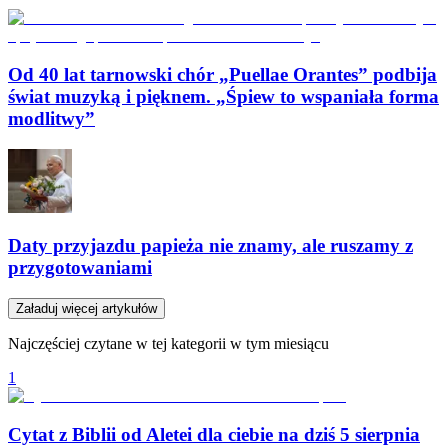
Od 40 lat tarnowski chór „Puellae Orantes” podbija
świat muzyką i pięknem. „Śpiew to wspaniała forma
modlitwy”
Daty przyjazdu papieża nie znamy, ale ruszamy z
przygotowaniami
Załaduj więcej artykułów
Najczęściej czytane w tej kategorii w tym miesiącu
1
Cytat z Biblii od Aletei dla ciebie na dziś 5 sierpnia