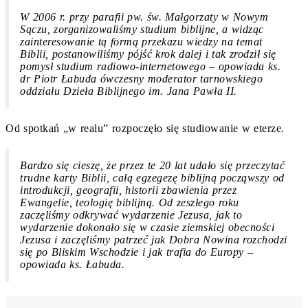
W 2006 r. przy parafii pw. św. Małgorzaty w Nowym
Sączu, zorganizowaliśmy studium biblijne, a widząc
zainteresowanie tą formą przekazu wiedzy na temat
Biblii, postanowiliśmy pójść krok dalej i tak zrodził się
pomysł studium radiowo-internetowego – opowiada ks.
dr Piotr Łabuda ówczesny moderator tarnowskiego
oddziału Dzieła Biblijnego im. Jana Pawła II.
Od spotkań „w realu” rozpoczęło się studiowanie w eterze.
Bardzo się cieszę, że przez te 20 lat udało się przeczytać
trudne karty Biblii, całą egzegezę biblijną począwszy od
introdukcji, geografii, historii zbawienia przez
Ewangelie, teologię biblijną. Od zeszłego roku
zaczęliśmy odkrywać wydarzenie Jezusa, jak to
wydarzenie dokonało się w czasie ziemskiej obecności
Jezusa i zaczęliśmy patrzeć jak Dobra Nowina rozchodzi
się po Bliskim Wschodzie i jak trafia do Europy –
opowiada ks. Łabuda.