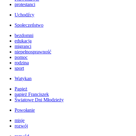
protestanci
Uchodźcy
Społeczeństwo
bezdomni
edukacja
migranci
niepełnosprawność
pomoc
rodzina
sport
Watykan
Papież
papież Franciszek
Światowe Dni Młodzieży
Powołanie
misje
rozwój