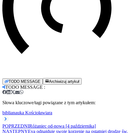
TODO MESSAGE
Archiwizuj artykuł
TODO MESSAGE
:
Słowa kluczowe/tagi powiązane z tym artykułem:
biblia
nauka Kościoła
wiara
POPRZEDNI
Różaniec od-nowa [4 października]
NASTĘPNY
Eva odnajduje swoje korzenie na ostatniej drodze św.