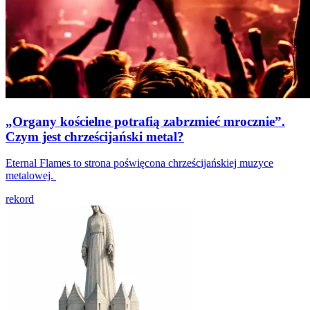
„Organy kościelne potrafią zabrzmieć mrocznie”.
Czym jest chrześcijański metal?
Eternal Flames to strona poświęcona chrześcijańskiej muzyce
metalowej.
rekord