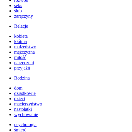
rozwód
seks
ślub
zaręczyny
Relacje
kobieta
kłótnia
małżeństwo
mężczyzna
miłość
narzeczeni
przyjaźń
Rodzina
dom
dziadkowie
dzieci
macierzyństwo
nastolatki
wychowanie
psychologia
śmierć