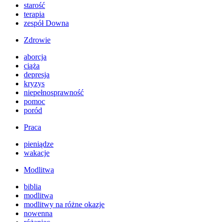
starość
terapia
zespół Downa
Zdrowie
aborcja
ciąża
depresja
kryzys
niepełnosprawność
pomoc
poród
Praca
pieniądze
wakacje
Modlitwa
biblia
modlitwa
modlitwy na różne okazje
nowenna