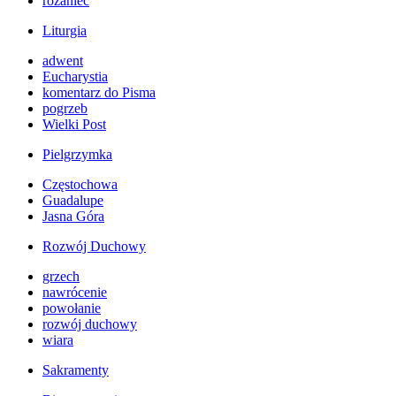
różaniec
Liturgia
adwent
Eucharystia
komentarz do Pisma
pogrzeb
Wielki Post
Pielgrzymka
Częstochowa
Guadalupe
Jasna Góra
Rozwój Duchowy
grzech
nawrócenie
powołanie
rozwój duchowy
wiara
Sakramenty