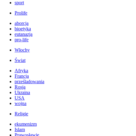
sport
Prolife
aborcja
bioetyka
eutanazja
pro-life
Włochy
Świat
Afryka
Francja
prześladowania
Rosja
Ukraina
USA
wojna
Religie
ekumenizm
Islam
Prawosławie