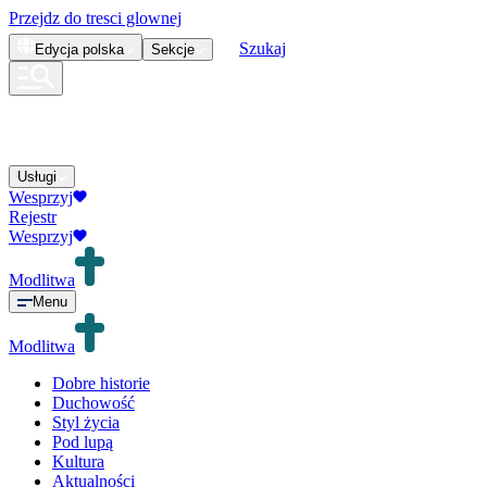
Przejdz do tresci glownej
Szukaj
Edycja
polska
Sekcje
Usługi
Wesprzyj
Rejestr
Wesprzyj
Modlitwa
Menu
Modlitwa
Dobre historie
Duchowość
Styl życia
Pod lupą
Kultura
Aktualności