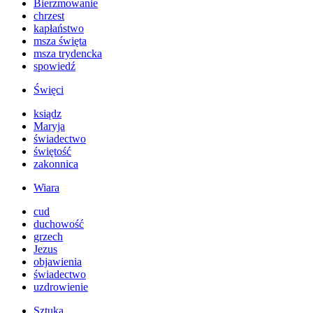
Bierzmowanie
chrzest
kapłaństwo
msza święta
msza trydencka
spowiedź
Święci
ksiądz
Maryja
świadectwo
świętość
zakonnica
Wiara
cud
duchowość
grzech
Jezus
objawienia
świadectwo
uzdrowienie
Sztuka