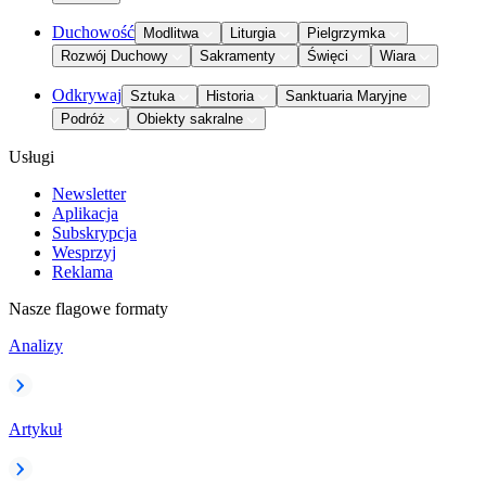
Duchowość
Modlitwa
Liturgia
Pielgrzymka
Rozwój Duchowy
Sakramenty
Święci
Wiara
Odkrywaj
Sztuka
Historia
Sanktuaria Maryjne
Podróż
Obiekty sakralne
Usługi
Newsletter
Aplikacja
Subskrypcja
Wesprzyj
Reklama
Nasze flagowe formaty
Analizy
Artykuł