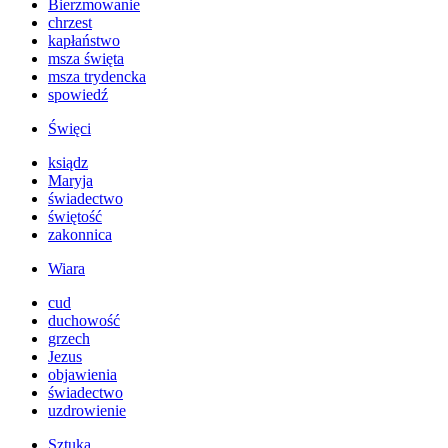
Bierzmowanie
chrzest
kapłaństwo
msza święta
msza trydencka
spowiedź
Święci
ksiądz
Maryja
świadectwo
świętość
zakonnica
Wiara
cud
duchowość
grzech
Jezus
objawienia
świadectwo
uzdrowienie
Sztuka