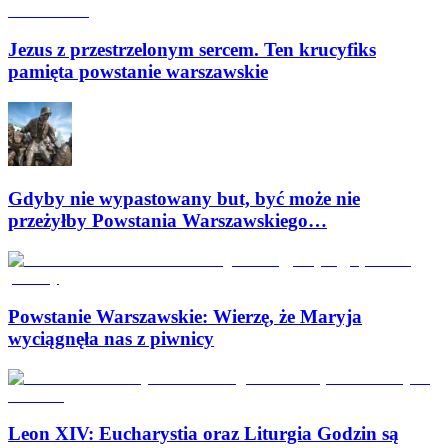
Jezus z przestrzelonym sercem. Ten krucyfiks
pamięta powstanie warszawskie
Gdyby nie wypastowany but, być może nie
przeżyłby Powstania Warszawskiego…
Powstanie Warszawskie: Wierzę, że Maryja
wyciągnęła nas z piwnicy
Leon XIV: Eucharystia oraz Liturgia Godzin są