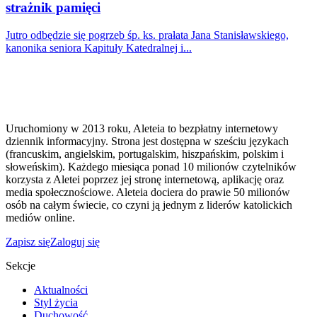
strażnik pamięci
Jutro odbędzie się pogrzeb śp. ks. prałata Jana Stanisławskiego,
kanonika seniora Kapituły Katedralnej i...
Uruchomiony w 2013 roku, Aleteia to bezpłatny internetowy
dziennik informacyjny. Strona jest dostępna w sześciu językach
(francuskim, angielskim, portugalskim, hiszpańskim, polskim i
słoweńskim). Każdego miesiąca ponad 10 milionów czytelników
korzysta z Aletei poprzez jej stronę internetową, aplikację oraz
media społecznościowe. Aleteia dociera do prawie 50 milionów
osób na całym świecie, co czyni ją jednym z liderów katolickich
mediów online.
Zapisz się
Zaloguj się
Sekcje
Aktualności
Styl życia
Duchowość