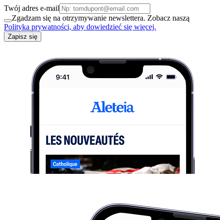
Twój adres e-mail
Zgadzam się na otrzymywanie newslettera. Zobacz naszą
Polityka prywatności, aby dowiedzieć się więcej.
Zapisz się