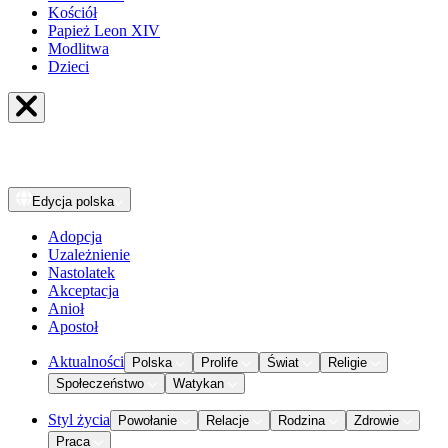
Kościół
Papież Leon XIV
Modlitwa
Dzieci
Edycja
polska
Adopcja
Uzależnienie
Nastolatek
Akceptacja
Anioł
Apostoł
Aktualności
Polska
Prolife
Świat
Religie
Społeczeństwo
Watykan
Styl życia
Powołanie
Relacje
Rodzina
Zdrowie
Praca