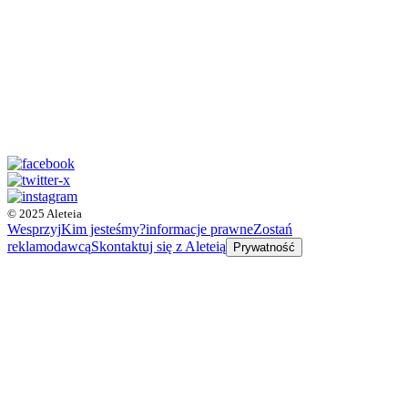
© 2025 Aleteia
Wesprzyj
Kim jesteśmy?
informacje prawne
Zostań
reklamodawcą
Skontaktuj się z Aleteią
Prywatność