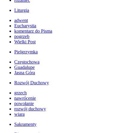
różaniec
Liturgia
adwent
Eucharystia
komentarz do Pisma
pogrzeb
Wielki Post
Pielgrzymka
Częstochowa
Guadalupe
Jasna Góra
Rozwój Duchowy
grzech
nawrócenie
powołanie
rozwój duchowy
wiara
Sakramenty