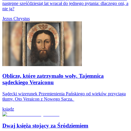
następne sześćdziesiąt lat wracał do jednego pytania: dlaczego oni, a
nie ja?
Jezus Chrystus
Oblicze, które zatrzymało woły. Tajemnica
sądeckiego Veraiconu
Sądecki wizerunek Przemienienia Pańskiego od wieków przyciąga
tłumy. Oto Veraicon z Nowego Sącza.
ksiądz
Dwaj księża stojący za Śródziemiem