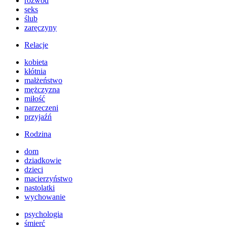
rozwód
seks
ślub
zaręczyny
Relacje
kobieta
kłótnia
małżeństwo
mężczyzna
miłość
narzeczeni
przyjaźń
Rodzina
dom
dziadkowie
dzieci
macierzyństwo
nastolatki
wychowanie
psychologia
śmierć