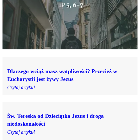
Dlaczego wciąż masz wątpliwości? Przecież w
Eucharystii jest żywy Jezus
Czytaj artykuł
Św. Tereska od Dzieciątka Jezus i droga
niedoskonałości
Czytaj artykuł