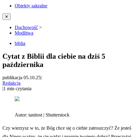
Obiekty sakralne
✕
Duchowość
>
Modlitwa
biblia
Cytat z Biblii dla ciebie na dziś 5
października
publikacja 05.10.25
|
Redakcja
|
1
min czytania
Autor:
tanitost | Shutterstock
Czy wierzysz w to, że Bóg chce się o ciebie zatroszczyć? Że jesteś
dla Niego ważny, że cię widzi i pragnie twojego dobra? Przeczytaj