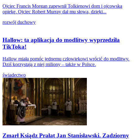
Ojciec Francis Morgan zapewnił Tolkienowi dom i ojcowską
opiekę. Ojciec Robert Murray dał mu słowa, dzięki...
rozwój duchowy
Hallow: ta aplikacja do modlitwy wyprzedziła
TikToka!
Hallow miała pomóc jednemu człowiekowi wrócić do modlitwy.
Dziś korzystają z niej miliony – także w Polsce.
świadectwo
Zmarł Ksiądz Prałat Jan Stanisławski. Zadziorny