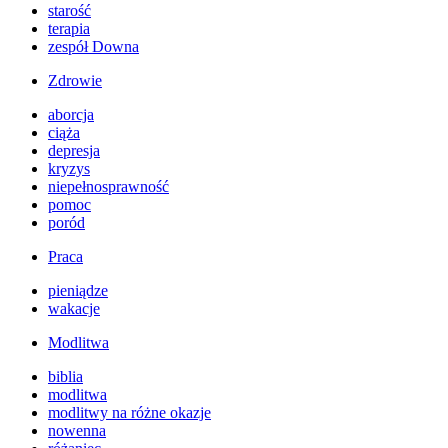
starość
terapia
zespół Downa
Zdrowie
aborcja
ciąża
depresja
kryzys
niepełnosprawność
pomoc
poród
Praca
pieniądze
wakacje
Modlitwa
biblia
modlitwa
modlitwy na różne okazje
nowenna