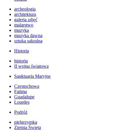
archeologia
architektura
galeria zdjęć
malarstwo
muzyka
muzyka dawna
sztuka sakralna
Historia
historia
II wojna światowa
Sanktuaria Maryjne
Częstochowa
Fatima
Guadalupe
Lourdes
Podróż
pielgrzymka
Ziemia Święta