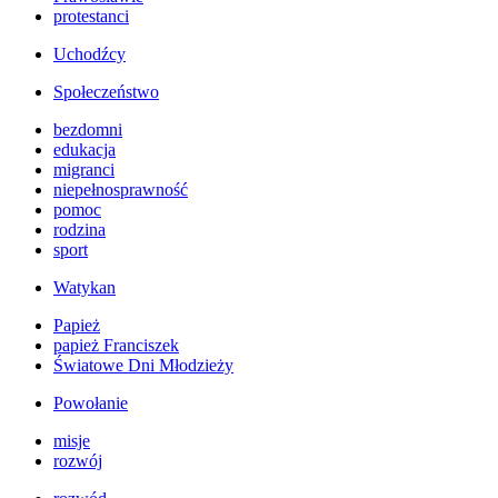
protestanci
Uchodźcy
Społeczeństwo
bezdomni
edukacja
migranci
niepełnosprawność
pomoc
rodzina
sport
Watykan
Papież
papież Franciszek
Światowe Dni Młodzieży
Powołanie
misje
rozwój