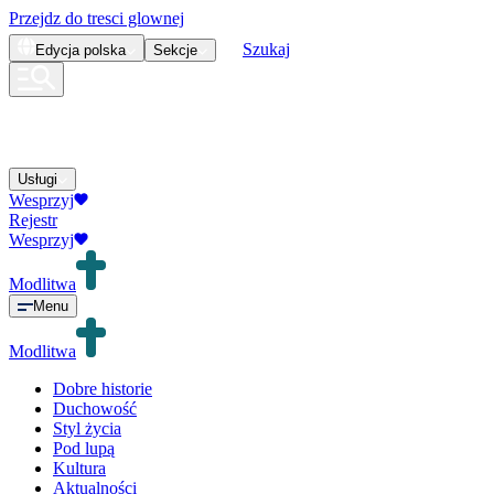
Przejdz do tresci glownej
Szukaj
Edycja
polska
Sekcje
Usługi
Wesprzyj
Rejestr
Wesprzyj
Modlitwa
Menu
Modlitwa
Dobre historie
Duchowość
Styl życia
Pod lupą
Kultura
Aktualności