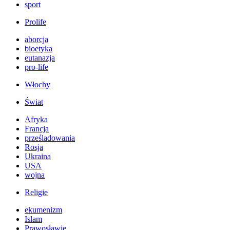
sport
Prolife
aborcja
bioetyka
eutanazja
pro-life
Włochy
Świat
Afryka
Francja
prześladowania
Rosja
Ukraina
USA
wojna
Religie
ekumenizm
Islam
Prawosławie