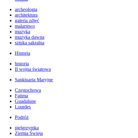
archeologia
architektura
galeria zdjęć
malarstwo
muzyka
muzyka dawna
sztuka sakralna
Historia
historia
II wojna światowa
Sanktuaria Maryjne
Częstochowa
Fatima
Guadalupe
Lourdes
Podróż
pielgrzymka
Ziemia Święta