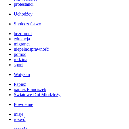
protestanci
Uchodźcy
Społeczeństwo
bezdomni
edukacja
migranci
niepełnosprawność
pomoc
rodzina
sport
Watykan
Papież
papież Franciszek
Światowe Dni Młodzieży
Powołanie
misje
rozwój