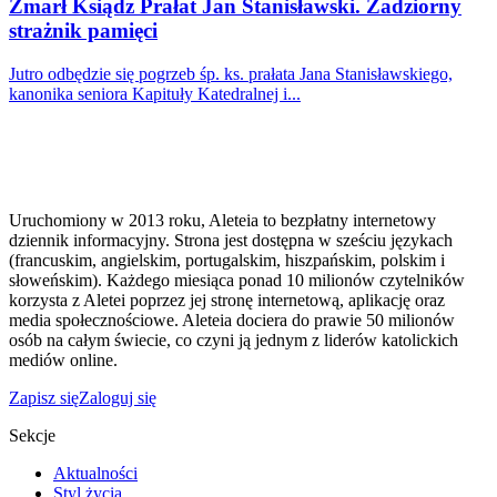
Zmarł Ksiądz Prałat Jan Stanisławski. Zadziorny
strażnik pamięci
Jutro odbędzie się pogrzeb śp. ks. prałata Jana Stanisławskiego,
kanonika seniora Kapituły Katedralnej i...
Uruchomiony w 2013 roku, Aleteia to bezpłatny internetowy
dziennik informacyjny. Strona jest dostępna w sześciu językach
(francuskim, angielskim, portugalskim, hiszpańskim, polskim i
słoweńskim). Każdego miesiąca ponad 10 milionów czytelników
korzysta z Aletei poprzez jej stronę internetową, aplikację oraz
media społecznościowe. Aleteia dociera do prawie 50 milionów
osób na całym świecie, co czyni ją jednym z liderów katolickich
mediów online.
Zapisz się
Zaloguj się
Sekcje
Aktualności
Styl życia