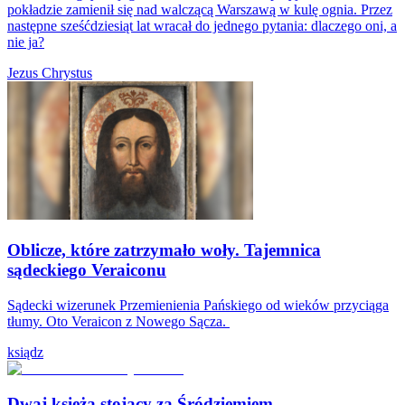
pokładzie zamienił się nad walczącą Warszawą w kulę ognia. Przez
następne sześćdziesiąt lat wracał do jednego pytania: dlaczego oni, a
nie ja?
Jezus Chrystus
Oblicze, które zatrzymało woły. Tajemnica
sądeckiego Veraiconu
Sądecki wizerunek Przemienienia Pańskiego od wieków przyciąga
tłumy. Oto Veraicon z Nowego Sącza.
ksiądz
Dwaj księża stojący za Śródziemiem