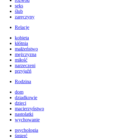
rozwód
seks
ślub
zaręczyny
Relacje
kobieta
kłótnia
małżeństwo
mężczyzna
miłość
narzeczeni
przyjaźń
Rodzina
dom
dziadkowie
dzieci
macierzyństwo
nastolatki
wychowanie
psychologia
śmierć