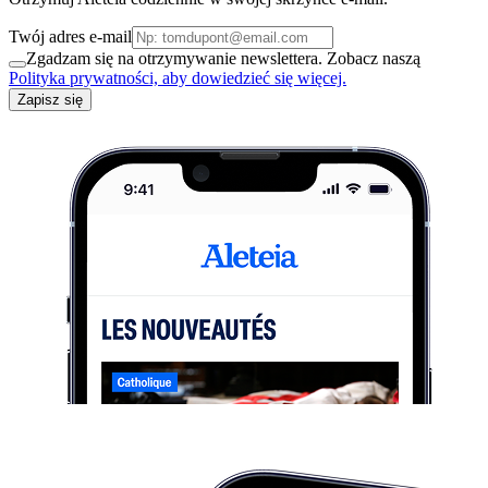
Twój adres e-mail
Zgadzam się na otrzymywanie newslettera. Zobacz naszą
Polityka prywatności, aby dowiedzieć się więcej.
Zapisz się