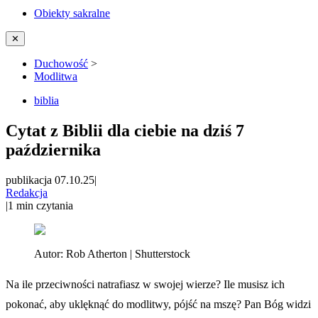
Obiekty sakralne
✕
Duchowość
>
Modlitwa
biblia
Cytat z Biblii dla ciebie na dziś 7
października
publikacja 07.10.25
|
Redakcja
|
1
min czytania
Autor:
Rob Atherton | Shutterstock
Na ile przeciwności natrafiasz w swojej wierze? Ile musisz ich
pokonać, aby uklęknąć do modlitwy, pójść na mszę? Pan Bóg widzi