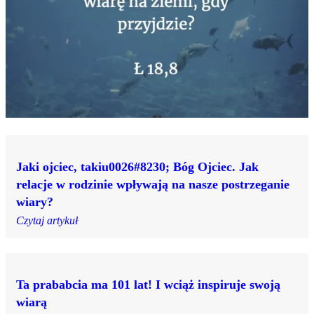
Jaki ojciec, takiu0026#8230; Bóg Ojciec. Jak
relacje w rodzinie wpływają na nasze postrzeganie
wiary?
Czytaj artykuł
Ta prababcia ma 101 lat! I wciąż inspiruje swoją
wiarą