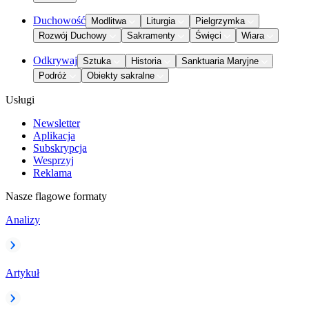
Duchowość
Modlitwa
Liturgia
Pielgrzymka
Rozwój Duchowy
Sakramenty
Święci
Wiara
Odkrywaj
Sztuka
Historia
Sanktuaria Maryjne
Podróż
Obiekty sakralne
Usługi
Newsletter
Aplikacja
Subskrypcja
Wesprzyj
Reklama
Nasze flagowe formaty
Analizy
Artykuł