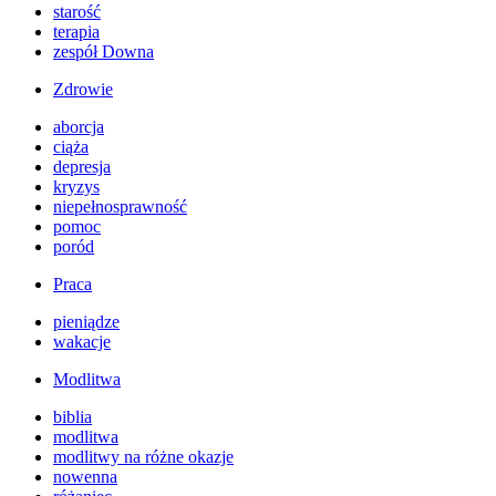
starość
terapia
zespół Downa
Zdrowie
aborcja
ciąża
depresja
kryzys
niepełnosprawność
pomoc
poród
Praca
pieniądze
wakacje
Modlitwa
biblia
modlitwa
modlitwy na różne okazje
nowenna