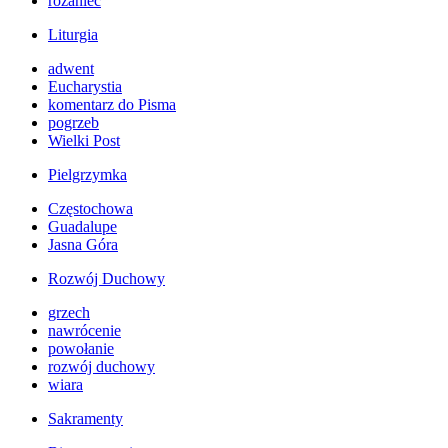
różaniec
Liturgia
adwent
Eucharystia
komentarz do Pisma
pogrzeb
Wielki Post
Pielgrzymka
Częstochowa
Guadalupe
Jasna Góra
Rozwój Duchowy
grzech
nawrócenie
powołanie
rozwój duchowy
wiara
Sakramenty