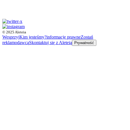
© 2025 Aleteia
Wesprzyj
Kim jesteśmy?
informacje prawne
Zostań
reklamodawcą
Skontaktuj się z Aleteią
Prywatność