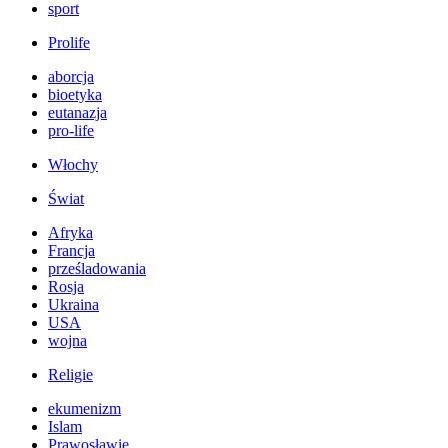
sport
Prolife
aborcja
bioetyka
eutanazja
pro-life
Włochy
Świat
Afryka
Francja
prześladowania
Rosja
Ukraina
USA
wojna
Religie
ekumenizm
Islam
Prawosławie