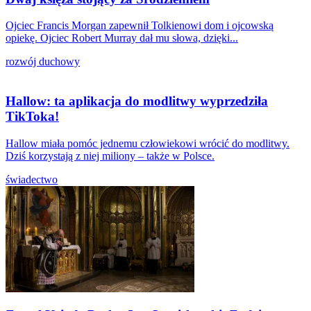
Ojciec Francis Morgan zapewnił Tolkienowi dom i ojcowską
opiekę. Ojciec Robert Murray dał mu słowa, dzięki...
rozwój duchowy
Hallow: ta aplikacja do modlitwy wyprzedziła
TikToka!
Hallow miała pomóc jednemu człowiekowi wrócić do modlitwy.
Dziś korzystają z niej miliony – także w Polsce.
świadectwo