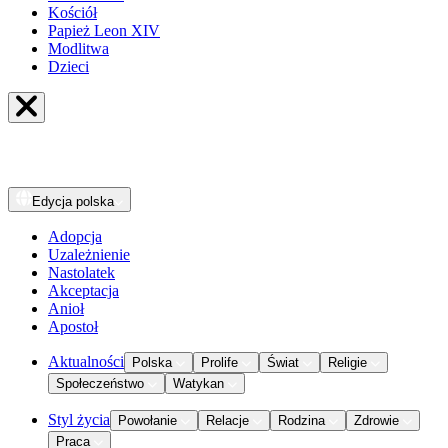
Kościół
Papież Leon XIV
Modlitwa
Dzieci
Edycja
polska
Adopcja
Uzależnienie
Nastolatek
Akceptacja
Anioł
Apostoł
Aktualności
Polska
Prolife
Świat
Religie
Społeczeństwo
Watykan
Styl życia
Powołanie
Relacje
Rodzina
Zdrowie
Praca