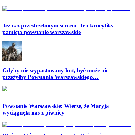
Jezus z przestrzelonym sercem. Ten krucyfiks
pamięta powstanie warszawskie
Gdyby nie wypastowany but, być może nie
przeżyłby Powstania Warszawskiego…
Powstanie Warszawskie: Wierzę, że Maryja
wyciągnęła nas z piwnicy