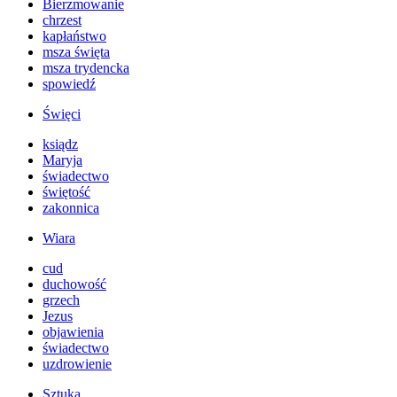
Bierzmowanie
chrzest
kapłaństwo
msza święta
msza trydencka
spowiedź
Święci
ksiądz
Maryja
świadectwo
świętość
zakonnica
Wiara
cud
duchowość
grzech
Jezus
objawienia
świadectwo
uzdrowienie
Sztuka