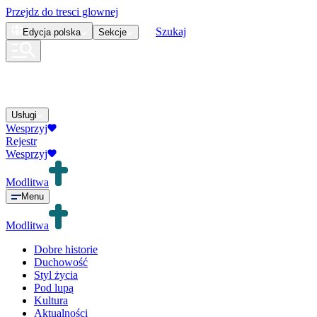
Przejdz do tresci glownej
Szukaj
Edycja
polska
Sekcje
Usługi
Wesprzyj
Rejestr
Wesprzyj
Modlitwa
Menu
Modlitwa
Dobre historie
Duchowość
Styl życia
Pod lupą
Kultura
Aktualności