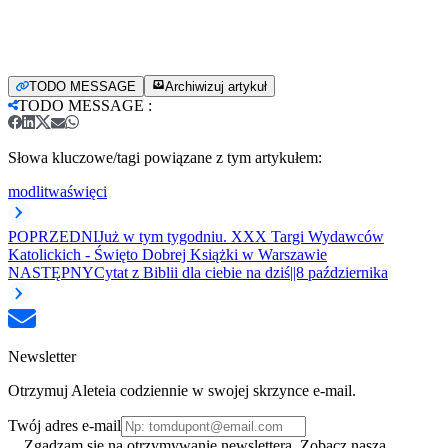
TODO MESSAGE
Archiwizuj artykuł
TODO MESSAGE
:
Słowa kluczowe/tagi powiązane z tym artykułem:
modlitwa
święci
POPRZEDNI
Już w tym tygodniu. XXX Targi Wydawców
Katolickich - Święto Dobrej Książki w Warszawie
NASTĘPNY
Cytat z Biblii dla ciebie na dziś||8 października
Newsletter
Otrzymuj Aleteia codziennie w swojej skrzynce e-mail.
Twój adres e-mail
Zgadzam się na otrzymywanie newslettera. Zobacz naszą