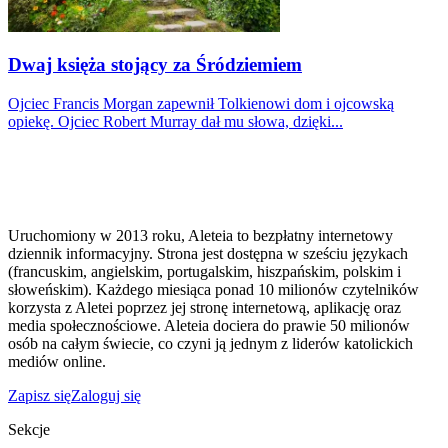
Dwaj księża stojący za Śródziemiem
Ojciec Francis Morgan zapewnił Tolkienowi dom i ojcowską
opiekę. Ojciec Robert Murray dał mu słowa, dzięki...
Uruchomiony w 2013 roku, Aleteia to bezpłatny internetowy
dziennik informacyjny. Strona jest dostępna w sześciu językach
(francuskim, angielskim, portugalskim, hiszpańskim, polskim i
słoweńskim). Każdego miesiąca ponad 10 milionów czytelników
korzysta z Aletei poprzez jej stronę internetową, aplikację oraz
media społecznościowe. Aleteia dociera do prawie 50 milionów
osób na całym świecie, co czyni ją jednym z liderów katolickich
mediów online.
Zapisz się
Zaloguj się
Sekcje