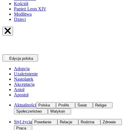
Kościół
Papież Leon XIV
Modlitwa
Dzieci
Edycja
polska
Adopcja
Uzależnienie
Nastolatek
Akceptacja
Anioł
Apostoł
Aktualności
Polska
Prolife
Świat
Religie
Społeczeństwo
Watykan
Styl życia
Powołanie
Relacje
Rodzina
Zdrowie
Praca