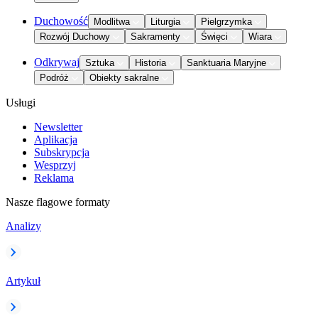
Duchowość
Modlitwa
Liturgia
Pielgrzymka
Rozwój Duchowy
Sakramenty
Święci
Wiara
Odkrywaj
Sztuka
Historia
Sanktuaria Maryjne
Podróż
Obiekty sakralne
Usługi
Newsletter
Aplikacja
Subskrypcja
Wesprzyj
Reklama
Nasze flagowe formaty
Analizy
Artykuł