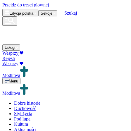
Przejdz do tresci glownej
Szukaj
Edycja
polska
Sekcje
Usługi
Wesprzyj
Rejestr
Wesprzyj
Modlitwa
Menu
Modlitwa
Dobre historie
Duchowość
Styl życia
Pod lupą
Kultura
Aktualności