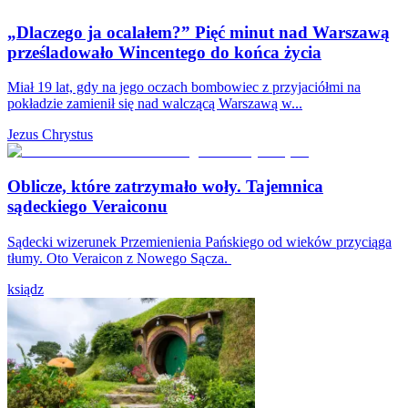
„Dlaczego ja ocalałem?” Pięć minut nad Warszawą
prześladowało Wincentego do końca życia
Miał 19 lat, gdy na jego oczach bombowiec z przyjaciółmi na
pokładzie zamienił się nad walczącą Warszawą w...
Jezus Chrystus
Oblicze, które zatrzymało woły. Tajemnica
sądeckiego Veraiconu
Sądecki wizerunek Przemienienia Pańskiego od wieków przyciąga
tłumy. Oto Veraicon z Nowego Sącza.
ksiądz