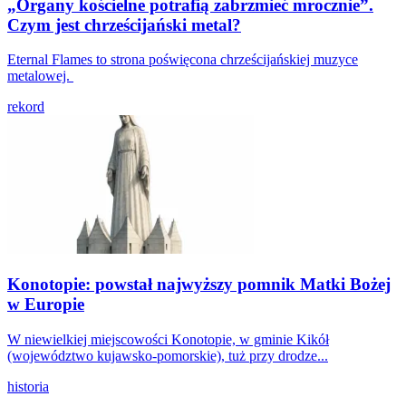
„Organy kościelne potrafią zabrzmieć mrocznie”.
Czym jest chrześcijański metal?
Eternal Flames to strona poświęcona chrześcijańskiej muzyce
metalowej.
rekord
Konotopie: powstał najwyższy pomnik Matki Bożej
w Europie
W niewielkiej miejscowości Konotopie, w gminie Kikół
(województwo kujawsko-pomorskie), tuż przy drodze...
historia