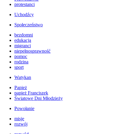
protestanci
Uchodźcy
Społeczeństwo
bezdomni
edukacja
migranci
niepełnosprawność
pomoc
rodzina
sport
Watykan
Papież
papież Franciszek
Światowe Dni Młodzieży
Powołanie
misje
rozwój