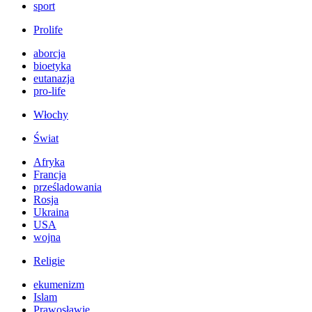
sport
Prolife
aborcja
bioetyka
eutanazja
pro-life
Włochy
Świat
Afryka
Francja
prześladowania
Rosja
Ukraina
USA
wojna
Religie
ekumenizm
Islam
Prawosławie