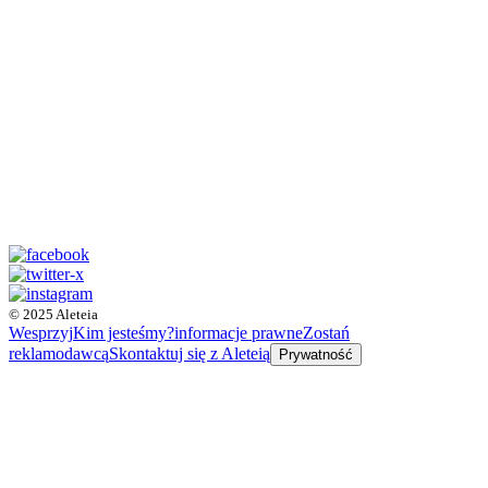
© 2025 Aleteia
Wesprzyj
Kim jesteśmy?
informacje prawne
Zostań
reklamodawcą
Skontaktuj się z Aleteią
Prywatność