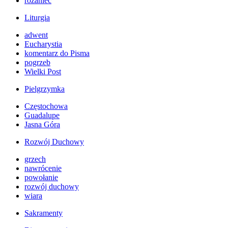
różaniec
Liturgia
adwent
Eucharystia
komentarz do Pisma
pogrzeb
Wielki Post
Pielgrzymka
Częstochowa
Guadalupe
Jasna Góra
Rozwój Duchowy
grzech
nawrócenie
powołanie
rozwój duchowy
wiara
Sakramenty