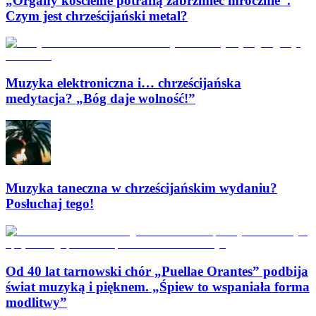
„Organy kościelne potrafią zabrzmieć mrocznie”.
Czym jest chrześcijański metal?
Muzyka elektroniczna i… chrześcijańska
medytacja? „Bóg daje wolność!”
Muzyka taneczna w chrześcijańskim wydaniu?
Posłuchaj tego!
Od 40 lat tarnowski chór „Puellae Orantes” podbija
świat muzyką i pięknem. „Śpiew to wspaniała forma
modlitwy”