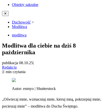
Obiekty sakralne
✕
Duchowość
>
Modlitwa
modlitwa
Modlitwa dla ciebie na dziś 8
października
publikacja 08.10.25
|
Redakcja
|
1
min czytania
Autor:
enmyo | Shutterstock
„Oświecaj mnie, wzmacniaj mnie, kieruj mną, pokrzepiaj mnie,
pocieszaj mnie” – modlitwa do Ducha Świętego.