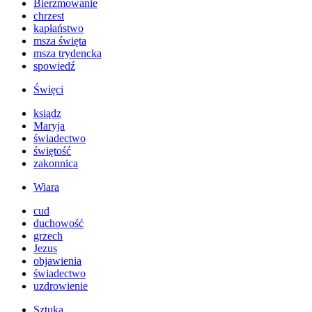
Bierzmowanie
chrzest
kapłaństwo
msza święta
msza trydencka
spowiedź
Święci
ksiądz
Maryja
świadectwo
świętość
zakonnica
Wiara
cud
duchowość
grzech
Jezus
objawienia
świadectwo
uzdrowienie
Sztuka