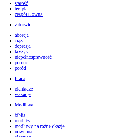
starość
terapia
zespół Downa
Zdrowie
aborcja
ciąża
depresja
kryzys
niepełnosprawność
pomoc
poród
Praca
pieniądze
wakacje
Modlitwa
biblia
modlitwa
modlitwy na różne okazje
nowenna