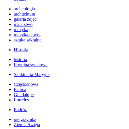
archeologia
architektura
galeria zdjęć
malarstwo
muzyka
muzyka dawna
sztuka sakralna
Historia
historia
II wojna światowa
Sanktuaria Maryjne
Częstochowa
Fatima
Guadalupe
Lourdes
Podróż
pielgrzymka
Ziemia Święta