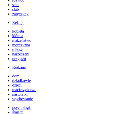
rozwód
seks
ślub
zaręczyny
Relacje
kobieta
kłótnia
małżeństwo
mężczyzna
miłość
narzeczeni
przyjaźń
Rodzina
dom
dziadkowie
dzieci
macierzyństwo
nastolatki
wychowanie
psychologia
śmierć