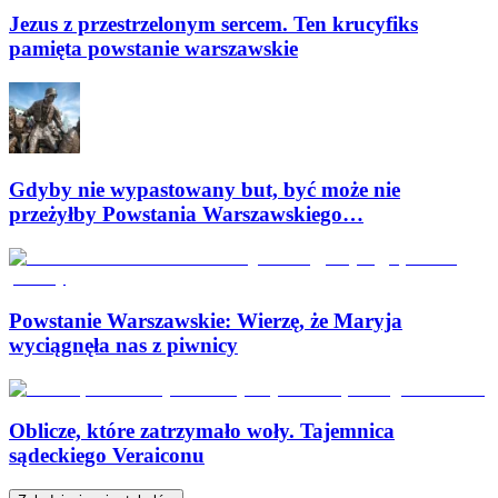
Jezus z przestrzelonym sercem. Ten krucyfiks
pamięta powstanie warszawskie
Gdyby nie wypastowany but, być może nie
przeżyłby Powstania Warszawskiego…
Powstanie Warszawskie: Wierzę, że Maryja
wyciągnęła nas z piwnicy
Oblicze, które zatrzymało woły. Tajemnica
sądeckiego Veraiconu