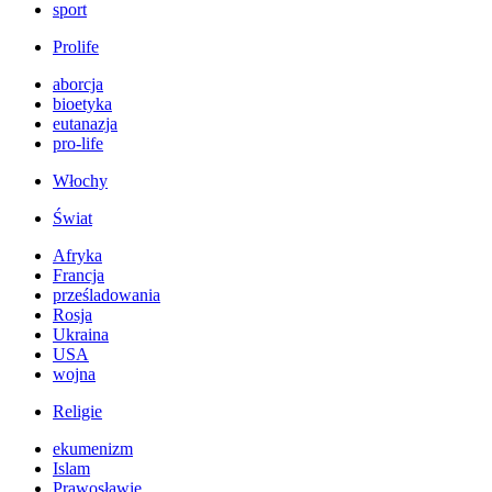
sport
Prolife
aborcja
bioetyka
eutanazja
pro-life
Włochy
Świat
Afryka
Francja
prześladowania
Rosja
Ukraina
USA
wojna
Religie
ekumenizm
Islam
Prawosławie