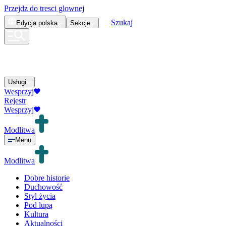
Przejdz do tresci glownej
Szukaj
Edycja
polska
Sekcje
Usługi
Wesprzyj
Rejestr
Wesprzyj
Modlitwa
Menu
Modlitwa
Dobre historie
Duchowość
Styl życia
Pod lupą
Kultura
Aktualności