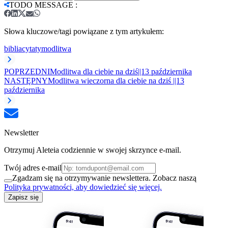
TODO MESSAGE
:
Słowa kluczowe/tagi powiązane z tym artykułem:
biblia
cytaty
modlitwa
POPRZEDNI
Modlitwa dla ciebie na dziś||13 października
NASTĘPNY
Modlitwa wieczorna dla ciebie na dziś ||13
października
Newsletter
Otrzymuj Aleteia codziennie w swojej skrzynce e-mail.
Twój adres e-mail
Zgadzam się na otrzymywanie newslettera. Zobacz naszą
Polityka prywatności, aby dowiedzieć się więcej.
Zapisz się