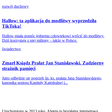
rozwój duchowy
Hallow: ta aplikacja do modlitwy wyprzedziła
TikToka!
Hallow miała pomóc jednemu człowiekowi wrócić do modlitwy.
Dziś korzystają z niej miliony – także w Polsce.
świadectwo
Zmarł Ksiądz Prałat Jan Stanisławski. Zadziorny
strażnik pamięci
Jutro odbędzie się pogrzeb śp. ks. prałata Jana Stanisławskiego,
kanonika seniora Kapituły Katedralnej i...
Uruchomiony w 2013 roku, Aleteia to bezpłatny internetowy