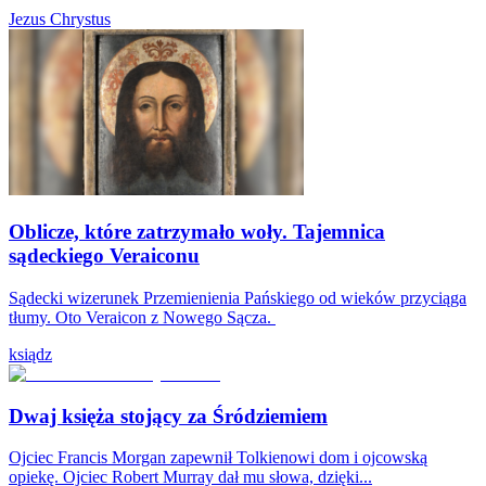
Jezus Chrystus
Oblicze, które zatrzymało woły. Tajemnica
sądeckiego Veraiconu
Sądecki wizerunek Przemienienia Pańskiego od wieków przyciąga
tłumy. Oto Veraicon z Nowego Sącza.
ksiądz
Dwaj księża stojący za Śródziemiem
Ojciec Francis Morgan zapewnił Tolkienowi dom i ojcowską
opiekę. Ojciec Robert Murray dał mu słowa, dzięki...