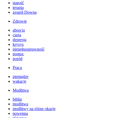
starość
terapia
zespół Downa
Zdrowie
aborcja
ciąża
depresja
kryzys
niepełnosprawność
pomoc
poród
Praca
pieniądze
wakacje
Modlitwa
biblia
modlitwa
modlitwy na różne okazje
nowenna