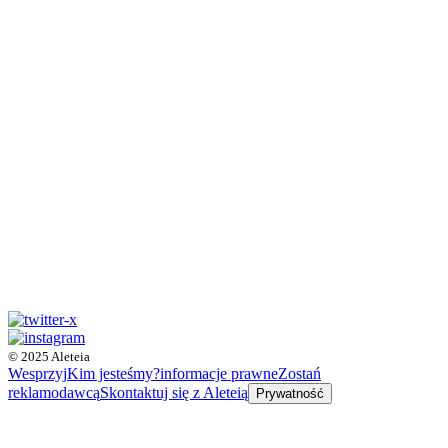
© 2025 Aleteia
Wesprzyj
Kim jesteśmy?
informacje prawne
Zostań
reklamodawcą
Skontaktuj się z Aleteią
Prywatność