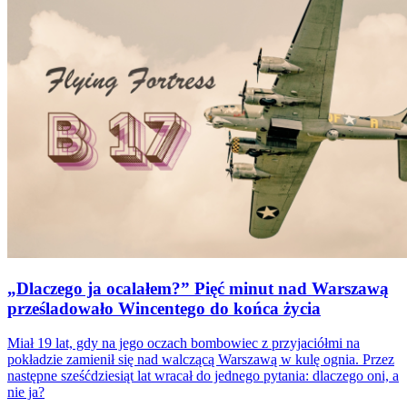
„Dlaczego ja ocalałem?” Pięć minut nad Warszawą
prześladowało Wincentego do końca życia
Miał 19 lat, gdy na jego oczach bombowiec z przyjaciółmi na
pokładzie zamienił się nad walczącą Warszawą w kulę ognia. Przez
następne sześćdziesiąt lat wracał do jednego pytania: dlaczego oni, a
nie ja?