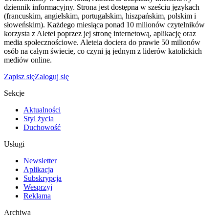
dziennik informacyjny. Strona jest dostępna w sześciu językach
(francuskim, angielskim, portugalskim, hiszpańskim, polskim i
słoweńskim). Każdego miesiąca ponad 10 milionów czytelników
korzysta z Aletei poprzez jej stronę internetową, aplikację oraz
media społecznościowe. Aleteia dociera do prawie 50 milionów
osób na całym świecie, co czyni ją jednym z liderów katolickich
mediów online.
Zapisz się
Zaloguj się
Sekcje
Aktualności
Styl życia
Duchowość
Usługi
Newsletter
Aplikacja
Subskrypcja
Wesprzyj
Reklama
Archiwa