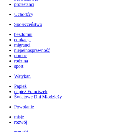
protestanci
Uchodźcy
Społeczeństwo
bezdomni
edukacja
migranci
niepełnosprawność
pomoc
rodzina
sport
Watykan
Papież
papież Franciszek
Światowe Dni Młodzieży
Powołanie
misje
rozwój