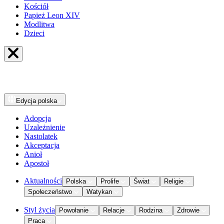
Kościół
Papież Leon XIV
Modlitwa
Dzieci
Edycja
polska
Adopcja
Uzależnienie
Nastolatek
Akceptacja
Anioł
Apostoł
Aktualności
Polska
Prolife
Świat
Religie
Społeczeństwo
Watykan
Styl życia
Powołanie
Relacje
Rodzina
Zdrowie
Praca