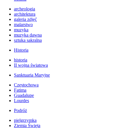
archeologia
architektura
galeria zdjęć
malarstwo
muzyka
muzyka dawna
sztuka sakralna
Historia
historia
II wojna światowa
Sanktuaria Maryjne
Częstochowa
Fatima
Guadalupe
Lourdes
Podróż
pielgrzymka
Ziemia Święta