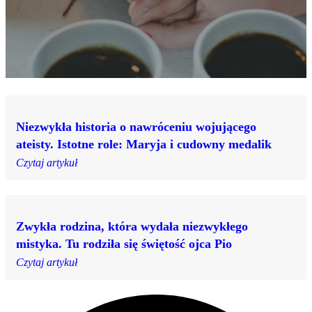
Niezwykła historia o nawróceniu wojującego
ateisty. Istotne role: Maryja i cudowny medalik
Czytaj artykuł
Zwykła rodzina, która wydała niezwykłego
mistyka. Tu rodziła się świętość ojca Pio
Czytaj artykuł