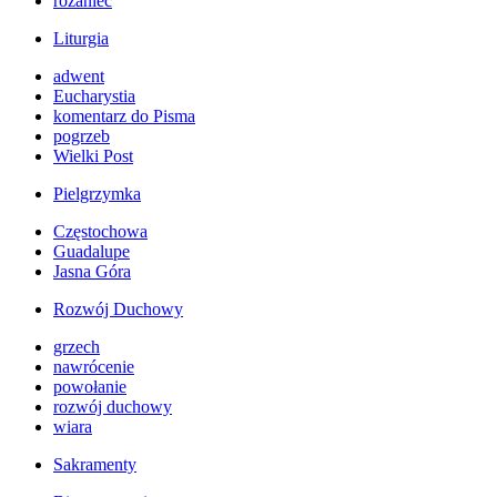
różaniec
Liturgia
adwent
Eucharystia
komentarz do Pisma
pogrzeb
Wielki Post
Pielgrzymka
Częstochowa
Guadalupe
Jasna Góra
Rozwój Duchowy
grzech
nawrócenie
powołanie
rozwój duchowy
wiara
Sakramenty