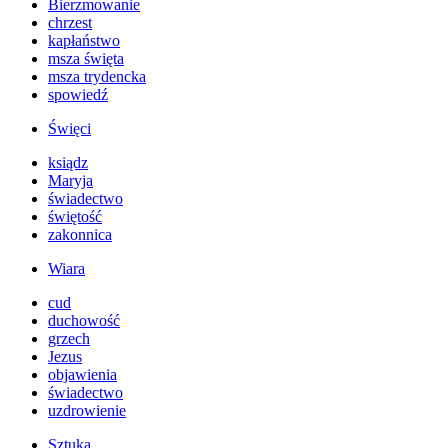
Bierzmowanie
chrzest
kapłaństwo
msza święta
msza trydencka
spowiedź
Święci
ksiądz
Maryja
świadectwo
świętość
zakonnica
Wiara
cud
duchowość
grzech
Jezus
objawienia
świadectwo
uzdrowienie
Sztuka