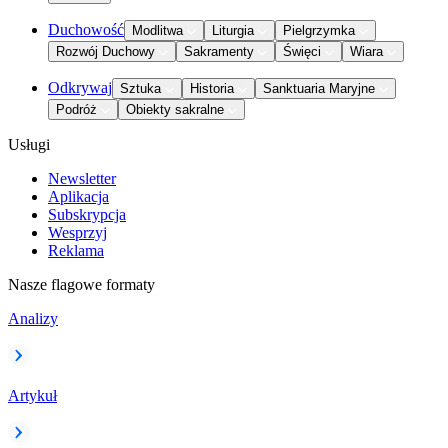
Duchowość
Modlitwa
Liturgia
Pielgrzymka
Rozwój Duchowy
Sakramenty
Święci
Wiara
Odkrywaj
Sztuka
Historia
Sanktuaria Maryjne
Podróż
Obiekty sakralne
Usługi
Newsletter
Aplikacja
Subskrypcja
Wesprzyj
Reklama
Nasze flagowe formaty
Analizy
Artykuł