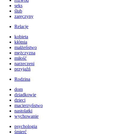
rozwód
seks
ślub
zaręczyny
Relacje
kobieta
kłótnia
małżeństwo
mężczyzna
miłość
narzeczeni
przyjaźń
Rodzina
dom
dziadkowie
dzieci
macierzyństwo
nastolatki
wychowanie
psychologia
śmierć