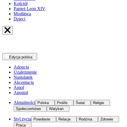
Kościół
Papież Leon XIV
Modlitwa
Dzieci
Edycja
polska
Adopcja
Uzależnienie
Nastolatek
Akceptacja
Anioł
Apostoł
Aktualności
Polska
Prolife
Świat
Religie
Społeczeństwo
Watykan
Styl życia
Powołanie
Relacje
Rodzina
Zdrowie
Praca