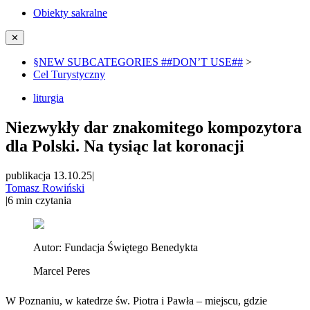
Obiekty sakralne
✕
§NEW SUBCATEGORIES ##DON’T USE##
>
Cel Turystyczny
liturgia
Niezwykły dar znakomitego kompozytora
dla Polski. Na tysiąc lat koronacji
publikacja 13.10.25
|
Tomasz Rowiński
|
6
min czytania
Autor:
Fundacja Świętego Benedykta
Marcel Peres
W Poznaniu, w katedrze św. Piotra i Pawła – miejscu, gdzie