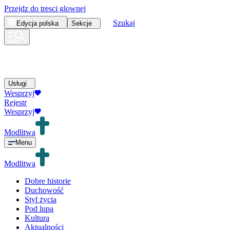
Przejdz do tresci glownej
Szukaj
Edycja
polska
Sekcje
Usługi
Wesprzyj
Rejestr
Wesprzyj
Modlitwa
Menu
Modlitwa
Dobre historie
Duchowość
Styl życia
Pod lupą
Kultura
Aktualności