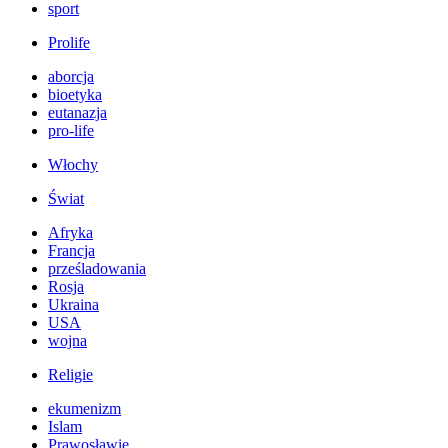
sport
Prolife
aborcja
bioetyka
eutanazja
pro-life
Włochy
Świat
Afryka
Francja
prześladowania
Rosja
Ukraina
USA
wojna
Religie
ekumenizm
Islam
Prawosławie