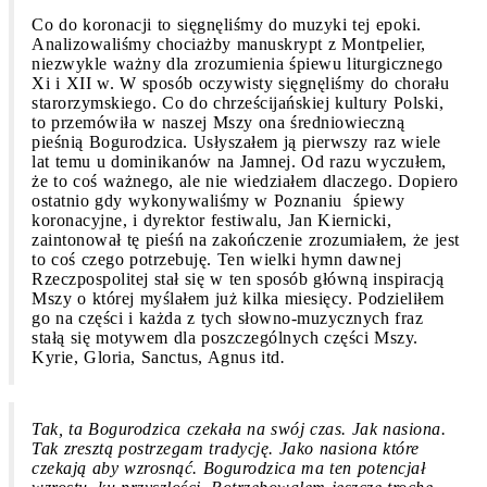
Co do koronacji to sięgnęliśmy do muzyki tej epoki.
Analizowaliśmy chociażby manuskrypt z Montpelier,
niezwykle ważny dla zrozumienia śpiewu liturgicznego
Xi i XII w. W sposób oczywisty sięgnęliśmy do chorału
starorzymskiego. Co do chrześcijańskiej kultury Polski,
to przemówiła w naszej Mszy ona średniowieczną
pieśnią Bogurodzica. Usłyszałem ją pierwszy raz wiele
lat temu u dominikanów na Jamnej. Od razu wyczułem,
że to coś ważnego, ale nie wiedziałem dlaczego. Dopiero
ostatnio gdy wykonywaliśmy w Poznaniu śpiewy
koronacyjne, i dyrektor festiwalu, Jan Kiernicki,
zaintonował tę pieśń na zakończenie zrozumiałem, że jest
to coś czego potrzebuję. Ten wielki hymn dawnej
Rzeczpospolitej stał się w ten sposób główną inspiracją
Mszy o której myślałem już kilka miesięcy. Podzieliłem
go na części i każda z tych słowno-muzycznych fraz
stałą się motywem dla poszczególnych części Mszy.
Kyrie, Gloria, Sanctus, Agnus itd
.
Tak, ta Bogurodzica czekała na swój czas. Jak nasiona.
Tak zresztą postrzegam tradycję. Jako nasiona które
czekają aby wzrosnąć. Bogurodzica ma ten potencjał