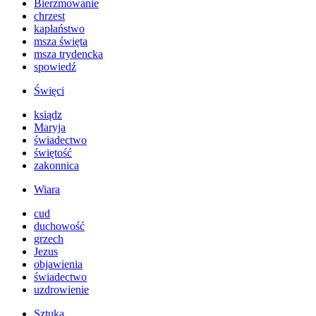
Bierzmowanie
chrzest
kapłaństwo
msza święta
msza trydencka
spowiedź
Święci
ksiądz
Maryja
świadectwo
świętość
zakonnica
Wiara
cud
duchowość
grzech
Jezus
objawienia
świadectwo
uzdrowienie
Sztuka