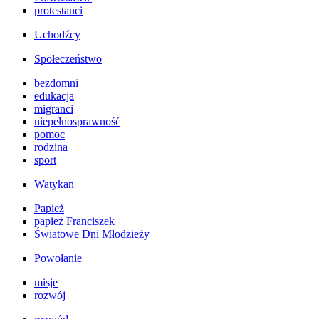
protestanci
Uchodźcy
Społeczeństwo
bezdomni
edukacja
migranci
niepełnosprawność
pomoc
rodzina
sport
Watykan
Papież
papież Franciszek
Światowe Dni Młodzieży
Powołanie
misje
rozwój