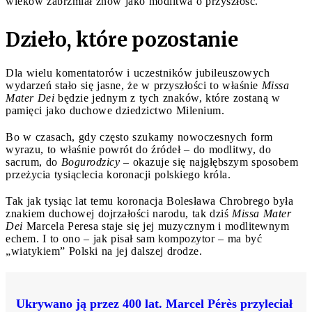
wieków zabrzmiał znów jako modlitwa o przyszłość.
Dzieło, które pozostanie
Dla wielu komentatorów i uczestników jubileuszowych
wydarzeń stało się jasne, że w przyszłości to właśnie
Missa
Mater Dei
będzie jednym z tych znaków, które zostaną w
pamięci jako duchowe dziedzictwo Milenium.
Bo w czasach, gdy często szukamy nowoczesnych form
wyrazu, to właśnie powrót do źródeł – do modlitwy, do
sacrum, do
Bogurodzicy
– okazuje się najgłębszym sposobem
przeżycia tysiąclecia koronacji polskiego króla.
Tak jak tysiąc lat temu koronacja Bolesława Chrobrego była
znakiem duchowej dojrzałości narodu, tak dziś
Missa Mater
Dei
Marcela Peresa staje się jej muzycznym i modlitewnym
echem. I to ono – jak pisał sam kompozytor – ma być
„wiatykiem” Polski na jej dalszej drodze.
Ukrywano ją przez 400 lat. Marcel Pérès przyleciał