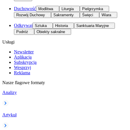
Duchowość
Modlitwa
Liturgia
Pielgrzymka
Rozwój Duchowy
Sakramenty
Święci
Wiara
Odkrywaj
Sztuka
Historia
Sanktuaria Maryjne
Podróż
Obiekty sakralne
Usługi
Newsletter
Aplikacja
Subskrypcja
Wesprzyj
Reklama
Nasze flagowe formaty
Analizy
Artykuł