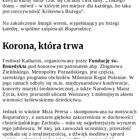
którym każdy może czuć się chciany i kochany. „Takiego
domu – mówił – w którym jest miejsce dla każdego, bo taka
jest rzeczywistość Królestwa Bożego”.
Na zakończenie liturgii wierni, wypełniający po brzegi
katedrę, wspólnie zaśpiewali
Bogurodzicę
.
Korona, która trwa
Festiwal Katharsis, organizowany przez
Fundację św.
Benedykta
pod honorowym patronatem abp. Zbigniewa
Zielińskiego, Metropolity Poznańskiego, jest częścią
szerokiego programu obchodów Milenium Regni Poloniae. W
jego ramach odbyły się m.in. międzynarodowe konferencje,
koncerty muzyki średniowiecznej, a także Narodowy Marsz
Życia, który przeszedł ulicami Warszawy z milenijnym aktem
wierności królewskiemu dziedzictwu.
Jednak to właśnie Msza Peresa – skomponowana na motywach
Bogurodzicy
, a zarazem głęboko zakorzeniona w duchowości
chrześcijańskiego Zachodu – stała się najpełniejszym wyrazem
tego jubileuszu. W niej, jak zauważali uczestnicy, przeszłość
spotkała się z teraźniejszością, a dźwięk modlitwy sprzed