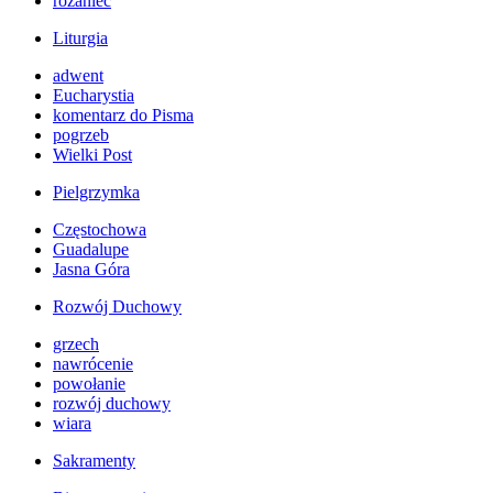
różaniec
Liturgia
adwent
Eucharystia
komentarz do Pisma
pogrzeb
Wielki Post
Pielgrzymka
Częstochowa
Guadalupe
Jasna Góra
Rozwój Duchowy
grzech
nawrócenie
powołanie
rozwój duchowy
wiara
Sakramenty