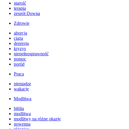
starość
terapia
zespół Downa
Zdrowie
aborcja
ciąża
depresja
kryzys
niepełnosprawność
pomoc
poród
Praca
pieniądze
wakacje
Modlitwa
biblia
modlitwa
modlitwy na różne okazje
nowenna