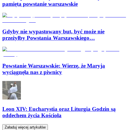
pamięta powstanie warszawskie
Gdyby nie wypastowany but, być może nie
przeżyłby Powstania Warszawskiego…
Powstanie Warszawskie: Wierzę, że Maryja
wyciągnęła nas z piwnicy
Leon XIV: Eucharystia oraz Liturgia Godzin są
oddechem życia Kościoła
Załaduj więcej artykułów