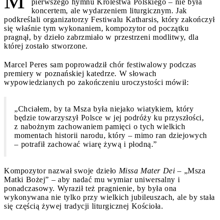
M
pierwszego hymnu Królestwa Polskiego – nie była
koncertem, ale wydarzeniem liturgicznym. Jak
podkreślali organizatorzy Festiwalu Katharsis, który zakończył
się właśnie tym wykonaniem, kompozytor od początku
pragnął, by dzieło zabrzmiało w przestrzeni modlitwy, dla
której zostało stworzone.
Marcel Peres sam poprowadził chór festiwalowy podczas
premiery w poznańskiej katedrze. W słowach
wypowiedzianych po zakończeniu uroczystości mówił:
„Chciałem, by ta Msza była niejako wiatykiem, który
będzie towarzyszył Polsce w jej podróży ku przyszłości,
z nabożnym zachowaniem pamięci o tych wielkich
momentach historii narodu, który – mimo ran dziejowych
– potrafił zachować wiarę żywą i płodną.”
Kompozytor nazwał swoje dzieło
Missa Mater Dei
– „Msza
Matki Bożej” – aby nadać mu wymiar uniwersalny i
ponadczasowy. Wyraził też pragnienie, by była ona
wykonywana nie tylko przy wielkich jubileuszach, ale by stała
się częścią żywej tradycji liturgicznej Kościoła.