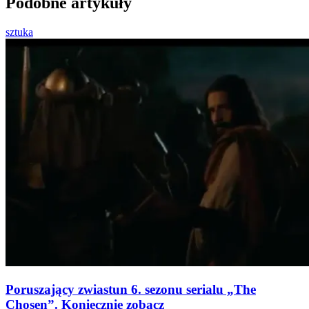
Podobne artykuły
sztuka
Poruszający zwiastun 6. sezonu serialu „The
Chosen”. Koniecznie zobacz