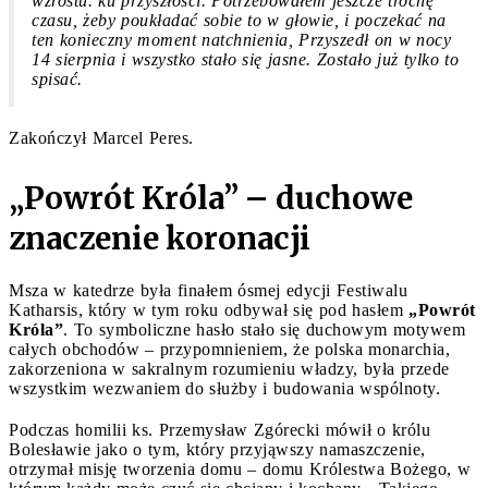
wzrostu. ku przyszłości. Potrzebowałem jeszcze trochę
czasu, żeby poukładać sobie to w głowie, i poczekać na
ten konieczny moment natchnienia, Przyszedł on w nocy
14 sierpnia i wszystko stało się jasne. Zostało już tylko to
spisać.
Zakończył Marcel Peres.
„Powrót Króla” – duchowe
znaczenie koronacji
Msza w katedrze była finałem ósmej edycji Festiwalu
Katharsis, który w tym roku odbywał się pod hasłem
„Powrót
Króla”
. To symboliczne hasło stało się duchowym motywem
całych obchodów – przypomnieniem, że polska monarchia,
zakorzeniona w sakralnym rozumieniu władzy, była przede
wszystkim wezwaniem do służby i budowania wspólnoty.
Podczas homilii ks. Przemysław Zgórecki mówił o królu
Bolesławie jako o tym, który przyjąwszy namaszczenie,
otrzymał misję tworzenia domu – domu Królestwa Bożego, w