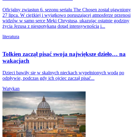
Oficjalny zwiastun 6. sezonu serialu The Chosen został ujawniony
27 lipca. W ciężkiej i wyjątkowo poruszającej atmosferze przenosi
widzów w samo serce Męki Chrystusa, ukazując ostatnie godziny
życia Jezusa z niespotykaną dotąd intensywnością i...
literatura
Tolkien zaczął pisać swoja największe dzieło… na
wakacjach
Dzieci bawiły się w skalnych nieckach wypełnionych wodą po
odpływie, podczas gdy ich ojciec zaczął pisać...
Watykan