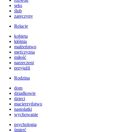
rozwód
seks
ślub
zaręczyny
Relacje
kobieta
kłótnia
małżeństwo
mężczyzna
miłość
narzeczeni
przyjaźń
Rodzina
dom
dziadkowie
dzieci
macierzyństwo
nastolatki
wychowanie
psychologia
śmierć