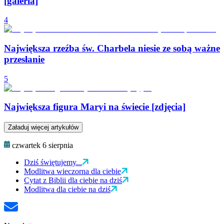
[galeria]
4
Największa rzeźba św. Charbela niesie ze sobą ważne
przesłanie
5
Największa figura Maryi na świecie [zdjęcia]
Załaduj więcej artykułów
czwartek 6 sierpnia
Dziś świętujemy...
Modlitwa wieczorna dla ciebie
Cytat z Biblii dla ciebie na dziś
Modlitwa dla ciebie na dziś