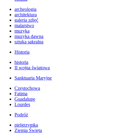
archeologia
architektura
galeria zdjęć
malarstwo
muzyka
muzyka dawna
sztuka sakralna
Historia
historia
II wojna światowa
Sanktuaria Maryjne
Częstochowa
Fatima
Guadalupe
Lourdes
Podróż
pielgrzymka
Ziemia Święta