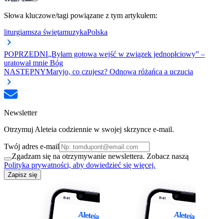
Słowa kluczowe/tagi powiązane z tym artykułem:
liturgia
msza święta
muzyka
Polska
POPRZEDNI
„Byłam gotowa wejść w związek jednopłciowy” –
uratował mnie Bóg
NASTĘPNY
Maryjo, co czujesz? Odnowa różańca a uczucia
Newsletter
Otrzymuj Aleteia codziennie w swojej skrzynce e-mail.
Twój adres e-mail
Zgadzam się na otrzymywanie newslettera. Zobacz naszą
Polityka prywatności, aby dowiedzieć się więcej.
Zapisz się