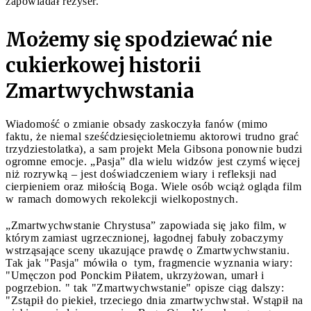
zapowiadał reżyser.
Możemy się spodziewać nie
cukierkowej historii
Zmartwychwstania
Wiadomość o zmianie obsady zaskoczyła fanów (mimo
faktu, że niemal sześćdziesięcioletniemu aktorowi trudno grać
trzydziestolatka), a sam projekt Mela Gibsona ponownie budzi
ogromne emocje. „Pasja” dla wielu widzów jest czymś więcej
niż rozrywką – jest doświadczeniem wiary i refleksji nad
cierpieniem oraz miłością Boga. Wiele osób wciąż ogląda film
w ramach domowych rekolekcji wielkopostnych.
„Zmartwychwstanie Chrystusa” zapowiada się jako film, w
którym zamiast ugrzecznionej, łagodnej fabuły zobaczymy
wstrząsające sceny ukazujące prawdę o Zmartwychwstaniu.
Tak jak "Pasja" mówiła o tym, fragmencie wyznania wiary:
"Umęczon pod Ponckim Piłatem, ukrzyżowan, umarł i
pogrzebion. " tak "Zmartwychwstanie" opisze ciąg dalszy:
"Zstąpił do piekieł, trzeciego dnia zmartwychwstał. Wstąpił na