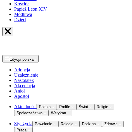
Kościół
Papież Leon XIV
Modlitwa
Dzieci
Edycja
polska
Adopcja
Uzależnienie
Nastolatek
Akceptacja
Anioł
Apostoł
Aktualności
Polska
Prolife
Świat
Religie
Społeczeństwo
Watykan
Styl życia
Powołanie
Relacje
Rodzina
Zdrowie
Praca