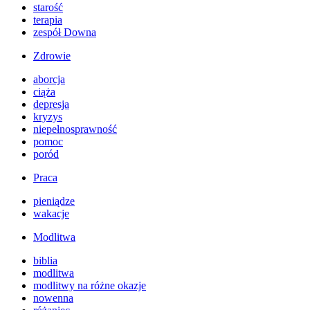
starość
terapia
zespół Downa
Zdrowie
aborcja
ciąża
depresja
kryzys
niepełnosprawność
pomoc
poród
Praca
pieniądze
wakacje
Modlitwa
biblia
modlitwa
modlitwy na różne okazje
nowenna