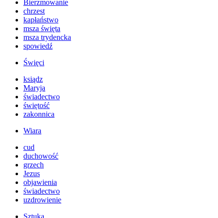
Bierzmowanie
chrzest
kapłaństwo
msza święta
msza trydencka
spowiedź
Święci
ksiądz
Maryja
świadectwo
świętość
zakonnica
Wiara
cud
duchowość
grzech
Jezus
objawienia
świadectwo
uzdrowienie
Sztuka