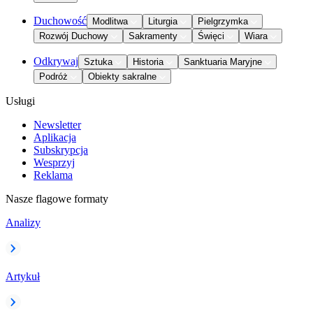
Duchowość
Modlitwa
Liturgia
Pielgrzymka
Rozwój Duchowy
Sakramenty
Święci
Wiara
Odkrywaj
Sztuka
Historia
Sanktuaria Maryjne
Podróż
Obiekty sakralne
Usługi
Newsletter
Aplikacja
Subskrypcja
Wesprzyj
Reklama
Nasze flagowe formaty
Analizy
Artykuł