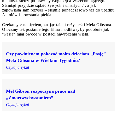
niebiosa, siedzi po prawicy Boga Ojca Wszechmogącego.
Stamtąd przyjdzie sądzić żywych i umarłych.", a jak
zapowiada sam reżyser – sięgnie ponadczasowo też do upadku
Aniołów i powstania piekła.
Czekamy z napięciem, znając talent reżyserski Mela Gibsona.
Otoczmy też postanie tego filmu modlitwą, by podobnie jak
"Pasja" miał owoce w postaci nawrócenia wielu.
Czy powinienem pokazać moim dzieciom „Pasję”
Mela Gibsona w Wielkim Tygodniu?
Czytaj artykuł
Mel Gibson rozpoczyna prace nad
„Zmartwychwstaniem”
Czytaj artykuł