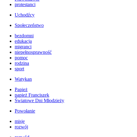
protestanci
Uchodźcy
Społeczeństwo
bezdomni
edukacja
migranci
niepełnosprawność
pomoc
rodzina
sport
Watykan
Papież
papież Franciszek
Światowe Dni Młodzieży
Powołanie
misje
rozwój