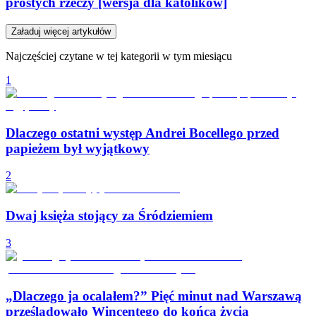
prostych rzeczy [wersja dla katolików]
Załaduj więcej artykułów
Najczęściej czytane w tej kategorii w tym miesiącu
1
Dlaczego ostatni występ Andrei Bocellego przed
papieżem był wyjątkowy
2
Dwaj księża stojący za Śródziemiem
3
„Dlaczego ja ocalałem?” Pięć minut nad Warszawą
prześladowało Wincentego do końca życia