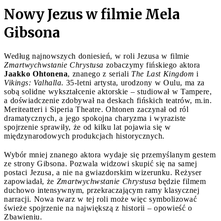
Nowy Jezus w filmie Mela
Gibsona
Według najnowszych doniesień, w roli Jezusa w filmie
Zmartwychwstanie Chrystusa
zobaczymy fińskiego aktora
Jaakko Ohtonena
, znanego z seriali
The Last Kingdom
i
Vikings: Valhalla
. 35-letni artysta, urodzony w Oulu, ma za
sobą solidne wykształcenie aktorskie – studiował w Tampere,
a doświadczenie zdobywał na deskach fińskich teatrów, m.in.
Meriteatteri i Siperia Theatre. Ohtonen zaczynał od ról
dramatycznych, a jego spokojna charyzma i wyraziste
spojrzenie sprawiły, że od kilku lat pojawia się w
międzynarodowych produkcjach historycznych.
Wybór mniej znanego aktora wydaje się przemyślanym gestem
ze strony Gibsona. Pozwala widzowi skupić się na samej
postaci Jezusa, a nie na gwiazdorskim wizerunku. Reżyser
zapowiadał, że
Zmartwychwstanie Chrystusa
będzie filmem
duchowo intensywnym, przekraczającym ramy klasycznej
narracji. Nowa twarz w tej roli może więc symbolizować
świeże spojrzenie na największą z historii – opowieść o
Zbawieniu.