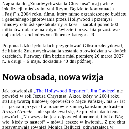
Nagrania do „Zmartwychwstania Chrystusa” mają wiele
lokalizacji, między innymi Rzym. Będzie to kontynuacja
„Pasji” z 2004 roku, filmu, który mimo ograniczonego budżetu
i generalnego ignorowania przez Hollywood i przemysł
filmowy odniósł spektakularny sukces – zarobił ponad 600
milionów dolarów na całym świecie i przez lata pozostawał
najbardziej dochodowym filmem z kategorią R.
Po ponad dziesięciu latach przygotowań Gibson zdecydował,
że historia Zmartwychwstania zostanie opowiedziana w dwóch
częściach. Pierwszy film będzie miał premierę 26 marca 2027
r., a drugi – 6 maja, dokładnie 40 dni później.
Nowa obsada, nowa wizja
Jak potwierdził
„The Hollywood Reporter”, Jim Caviezel
nie
powróci w roli Jezusa Chrystusa. Aktor, który w 2004 roku
stał się twarzą filmowej opowieści o Męce Pańskiej, ma 57 lat
i – jak sam przyznał w rozmowie z amerykańskim podcastem
Arroyo Grande
– nie spodziewał się, że po tylu latach temat
powróci. „Na wszystko jest odpowiedni moment, i tylko Bóg
wie, kiedy to nastąpi” – mówił jeszcze w kwietniu. Z projektu
zrezygnowała również Monica Bellucci, odtwarzająca w