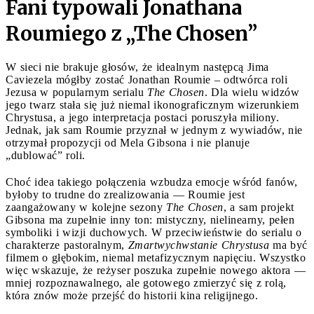
Fani typowali Jonathana
Roumiego z „The Chosen”
W sieci nie brakuje głosów, że idealnym następcą Jima
Caviezela mógłby zostać Jonathan Roumie – odtwórca roli
Jezusa w popularnym serialu
The Chosen
. Dla wielu widzów
jego twarz stała się już niemal ikonograficznym wizerunkiem
Chrystusa, a jego interpretacja postaci poruszyła miliony.
Jednak, jak sam Roumie przyznał w jednym z wywiadów, nie
otrzymał propozycji od Mela Gibsona i nie planuje
„dublować” roli.
Choć idea takiego połączenia wzbudza emocje wśród fanów,
byłoby to trudne do zrealizowania — Roumie jest
zaangażowany w kolejne sezony
The Chosen
, a sam projekt
Gibsona ma zupełnie inny ton: mistyczny, nielinearny, pełen
symboliki i wizji duchowych. W przeciwieństwie do serialu o
charakterze pastoralnym,
Zmartwychwstanie Chrystusa
ma być
filmem o głębokim, niemal metafizycznym napięciu. Wszystko
więc wskazuje, że reżyser poszuka zupełnie nowego aktora —
mniej rozpoznawalnego, ale gotowego zmierzyć się z rolą,
która znów może przejść do historii kina religijnego.