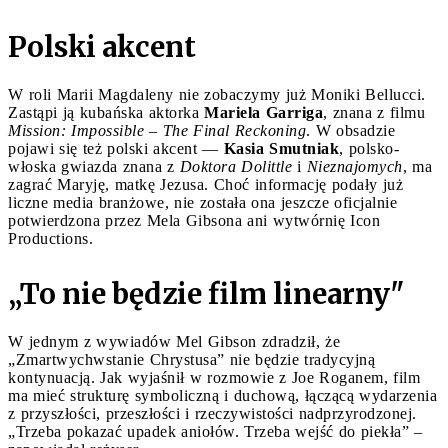
Polski akcent
W roli Marii Magdaleny nie zobaczymy już Moniki Bellucci.
Zastąpi ją kubańska aktorka
Mariela Garriga
, znana z filmu
Mission: Impossible – The Final Reckoning
. W obsadzie
pojawi się też polski akcent —
Kasia Smutniak
, polsko-
włoska gwiazda znana z
Doktora Dolittle
i
Nieznajomych
, ma
zagrać Maryję, matkę Jezusa. Choć informację podały już
liczne media branżowe, nie została ona jeszcze oficjalnie
potwierdzona przez Mela Gibsona ani wytwórnię Icon
Productions.
„To nie będzie film linearny"
W jednym z wywiadów Mel Gibson zdradził, że
„Zmartwychwstanie Chrystusa” nie będzie tradycyjną
kontynuacją. Jak wyjaśnił w rozmowie z Joe Roganem, film
ma mieć strukturę symboliczną i duchową, łączącą wydarzenia
z przyszłości, przeszłości i rzeczywistości nadprzyrodzonej.
„Trzeba pokazać upadek aniołów. Trzeba wejść do piekła” –