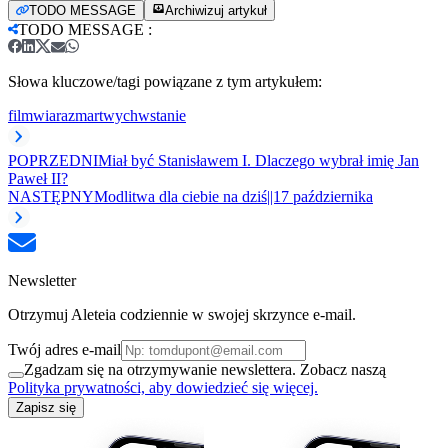
TODO MESSAGE
Archiwizuj artykuł
TODO MESSAGE
:
Słowa kluczowe/tagi powiązane z tym artykułem:
film
wiara
zmartwychwstanie
POPRZEDNI
Miał być Stanisławem I. Dlaczego wybrał imię Jan
Paweł II?
NASTĘPNY
Modlitwa dla ciebie na dziś||17 października
Newsletter
Otrzymuj Aleteia codziennie w swojej skrzynce e-mail.
Twój adres e-mail
Zgadzam się na otrzymywanie newslettera. Zobacz naszą
Polityka prywatności, aby dowiedzieć się więcej.
Zapisz się