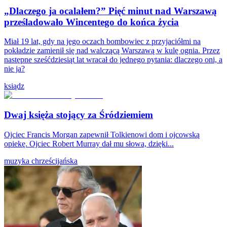
„Dlaczego ja ocalałem?” Pięć minut nad Warszawą
prześladowało Wincentego do końca życia
Miał 19 lat, gdy na jego oczach bombowiec z przyjaciółmi na
pokładzie zamienił się nad walczącą Warszawą w kulę ognia. Przez
następne sześćdziesiąt lat wracał do jednego pytania: dlaczego oni, a
nie ja?
ksiądz
Dwaj księża stojący za Śródziemiem
Ojciec Francis Morgan zapewnił Tolkienowi dom i ojcowską
opiekę. Ojciec Robert Murray dał mu słowa, dzięki...
muzyka chrześcijańska