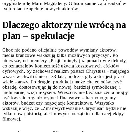
oryginale rolę Marii Magdaleny. Gibson zamierza obsadzić w
tych rolach zupełnie nowych aktorów.
Dlaczego aktorzy nie wrócą na
plan – spekulacje
Choć nie podano oficjalnie powodów wymiany aktorów,
media branżowe wskazują kilka możliwych przyczyn. Po
pierwsze, od premiery „Pasji” minęły już ponad dwie dekady,
co oznaczałoby konieczność użycia kosztownych efektów
cyfrowych, by zachować realizm postaci Chrystusa - mającego
wszak w chwili śmierci 33 lata, podczas gdy aktor jest już o
wiele starszy. Po drugie, produkcja może chcieć odświeżyć
obsadę, dostosowując ją do nowej, bardziej symbolicznej i
nielinearnej wizji reżysera. Wreszcie, nie bez znaczenia mogły
być kwestie organizacyjne i finansowe – harmonogramy
aktorów, budżet czy negocjacje kontraktowe. Wszystko
wskazuje więc, że „Zmartwychwstanie Chrystusa” będzie nie
tylko nową historią, ale i nowym początkiem dla całej ekipy
filmowej.