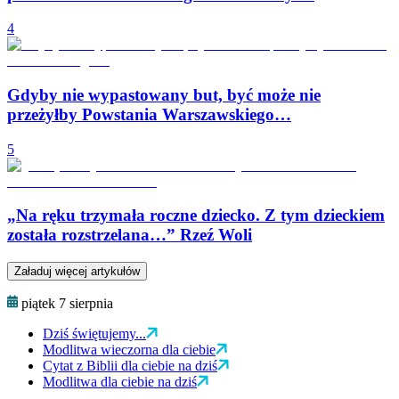
4
Gdyby nie wypastowany but, być może nie
przeżyłby Powstania Warszawskiego…
5
„Na ręku trzymała roczne dziecko. Z tym dzieckiem
została rozstrzelana…” Rzeź Woli
Załaduj więcej artykułów
piątek 7 sierpnia
Dziś świętujemy...
Modlitwa wieczorna dla ciebie
Cytat z Biblii dla ciebie na dziś
Modlitwa dla ciebie na dziś