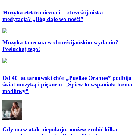
Muzyka elektroniczna i… chrześcijańska
medytacja? „Bóg daje wolność!”
Muzyka taneczna w chrześcijańskim wydaniu?
Posłuchaj tego!
Od 40 lat tarnowski chór „Puellae Orantes” podbija
świat muzyką i pięknem. „Śpiew to wspaniała forma
modlitwy”
Gdy masz atak niepokoju, możesz zrobić kilka