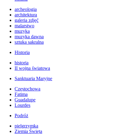
archeologia
architektura
galeria zdjęć
malarstwo
muzyka
muzyka dawna
sztuka sakralna
Historia
historia
II wojna światowa
Sanktuaria Maryjne
Częstochowa
Fatima
Guadalupe
Lourdes
Podróż
pielgrzymka
Ziemia Święta