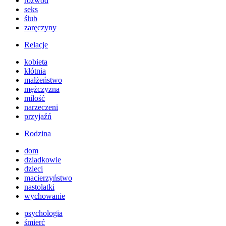
rozwód
seks
ślub
zaręczyny
Relacje
kobieta
kłótnia
małżeństwo
mężczyzna
miłość
narzeczeni
przyjaźń
Rodzina
dom
dziadkowie
dzieci
macierzyństwo
nastolatki
wychowanie
psychologia
śmierć