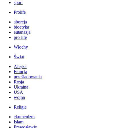
sport
Prolife
aborcja
bioetyka
eutanazja
pro-life
Włochy
Świat
Afryka
Francja
prześladowania
Rosja
Ukraina
USA
wojna
Religie
ekumenizm
Islam
Prawosławie