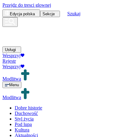
Przejdz do tresci glownej
Szukaj
Edycja
polska
Sekcje
Usługi
Wesprzyj
Rejestr
Wesprzyj
Modlitwa
Menu
Modlitwa
Dobre historie
Duchowość
Styl życia
Pod lupą
Kultura
Aktualności