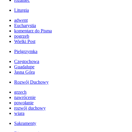
różaniec
Liturgia
adwent
Eucharystia
komentarz do Pisma
pogrzeb
Wielki Post
Pielgrzymka
Częstochowa
Guadalupe
Jasna Góra
Rozwój Duchowy
grzech
nawrócenie
powołanie
rozwój duchowy
wiara
Sakramenty