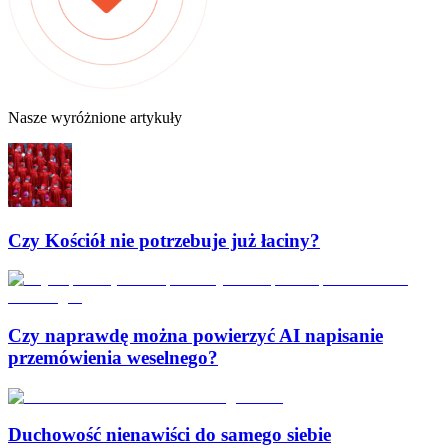
Nasze wyróżnione artykuły
Czy Kościół nie potrzebuje już łaciny?
Czy naprawdę można powierzyć AI napisanie
przemówienia weselnego?
Duchowość nienawiści do samego siebie