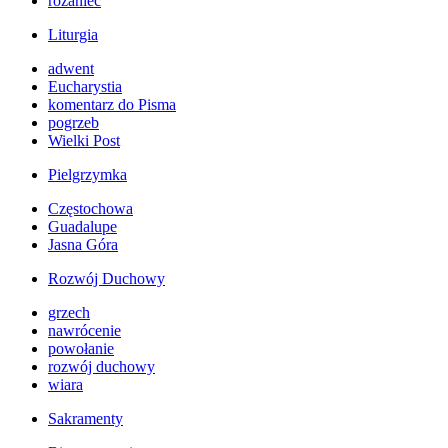
różaniec
Liturgia
adwent
Eucharystia
komentarz do Pisma
pogrzeb
Wielki Post
Pielgrzymka
Częstochowa
Guadalupe
Jasna Góra
Rozwój Duchowy
grzech
nawrócenie
powołanie
rozwój duchowy
wiara
Sakramenty