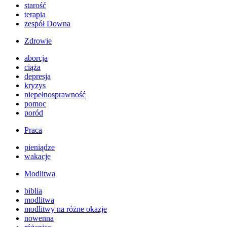
starość
terapia
zespół Downa
Zdrowie
aborcja
ciąża
depresja
kryzys
niepełnosprawność
pomoc
poród
Praca
pieniądze
wakacje
Modlitwa
biblia
modlitwa
modlitwy na różne okazje
nowenna