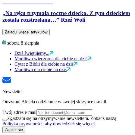
„Na ręku trzymała roczne dziecko. Z tym dzieckiem
została rozstrzelana…” Rzeź Woli
Załaduj więcej artykułów
sobota 8 sierpnia
Dziś świętujemy...
Modlitwa wieczorna dla ciebie na dziś
Cytat z Biblii dla ciebie na dziś
Modlitwa dla ciebie na dziś
Newsletter
Otrzymuj Aleteia codziennie w swojej skrzynce e-mail.
Twój adres e-mail
Zgadzam się na otrzymywanie newslettera. Zobacz naszą
Polityka prywatności, aby dowiedzieć się więcej.
Zapisz się