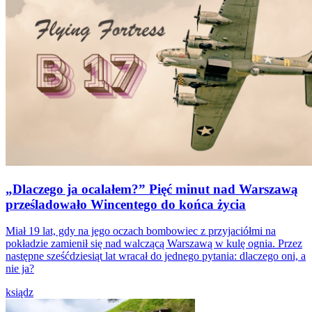
„Dlaczego ja ocalałem?” Pięć minut nad Warszawą
prześladowało Wincentego do końca życia
Miał 19 lat, gdy na jego oczach bombowiec z przyjaciółmi na
pokładzie zamienił się nad walczącą Warszawą w kulę ognia. Przez
następne sześćdziesiąt lat wracał do jednego pytania: dlaczego oni, a
nie ja?
ksiądz