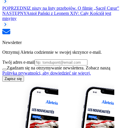
POPRZEDNI
Z niszy na listy przebojów. O filmie „Sacré Cœur”
NASTĘPNY
Anioł Pański z Leonem XIV: Cały Kościół jest
misyjny
Newsletter
Otrzymuj Aleteia codziennie w swojej skrzynce e-mail.
Twój adres e-mail
Zgadzam się na otrzymywanie newslettera. Zobacz naszą
Polityka prywatności, aby dowiedzieć się więcej.
Zapisz się