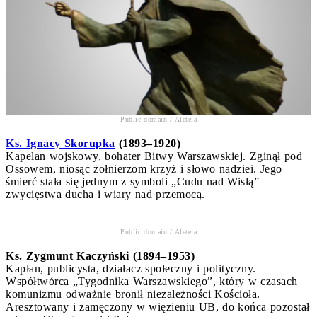
Public domain / Aleteia
Ks. Ignacy Skorupka
(1893–1920)
Kapelan wojskowy, bohater Bitwy Warszawskiej. Zginął pod
Ossowem, niosąc żołnierzom krzyż i słowo nadziei. Jego
śmierć stała się jednym z symboli „Cudu nad Wisłą” –
zwycięstwa ducha i wiary nad przemocą.
Public domain / Aleteia
Ks. Zygmunt Kaczyński (1894–1953)
Kapłan, publicysta, działacz społeczny i polityczny.
Współtwórca „Tygodnika Warszawskiego”, który w czasach
komunizmu odważnie bronił niezależności Kościoła.
Aresztowany i zamęczony w więzieniu UB, do końca pozostał