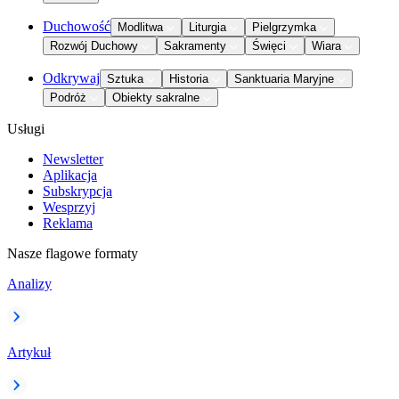
Duchowość
Modlitwa
Liturgia
Pielgrzymka
Rozwój Duchowy
Sakramenty
Święci
Wiara
Odkrywaj
Sztuka
Historia
Sanktuaria Maryjne
Podróż
Obiekty sakralne
Usługi
Newsletter
Aplikacja
Subskrypcja
Wesprzyj
Reklama
Nasze flagowe formaty
Analizy
Artykuł