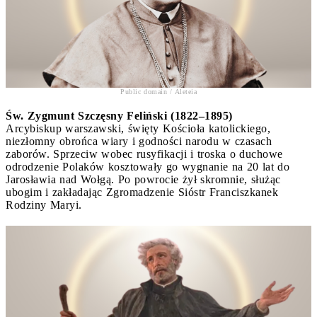
Public domain / Aleteia
Św. Zygmunt Szczęsny Feliński (1822–1895)
Arcybiskup warszawski, święty Kościoła katolickiego,
niezłomny obrońca wiary i godności narodu w czasach
zaborów. Sprzeciw wobec rusyfikacji i troska o duchowe
odrodzenie Polaków kosztowały go wygnanie na 20 lat do
Jarosławia nad Wołgą. Po powrocie żył skromnie, służąc
ubogim i zakładając Zgromadzenie Sióstr Franciszkanek
Rodziny Maryi.