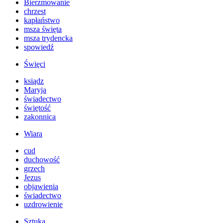
Bierzmowanie
chrzest
kapłaństwo
msza święta
msza trydencka
spowiedź
Święci
ksiądz
Maryja
świadectwo
świętość
zakonnica
Wiara
cud
duchowość
grzech
Jezus
objawienia
świadectwo
uzdrowienie
Sztuka