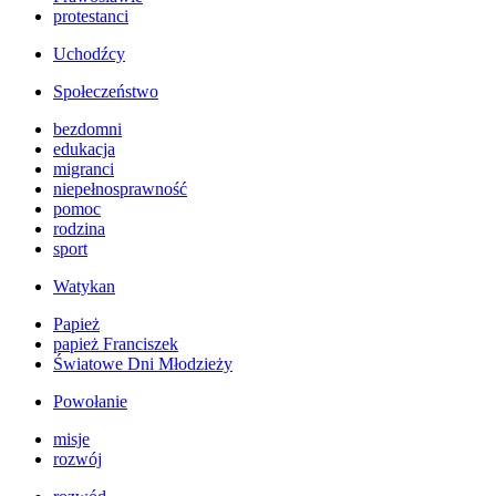
protestanci
Uchodźcy
Społeczeństwo
bezdomni
edukacja
migranci
niepełnosprawność
pomoc
rodzina
sport
Watykan
Papież
papież Franciszek
Światowe Dni Młodzieży
Powołanie
misje
rozwój