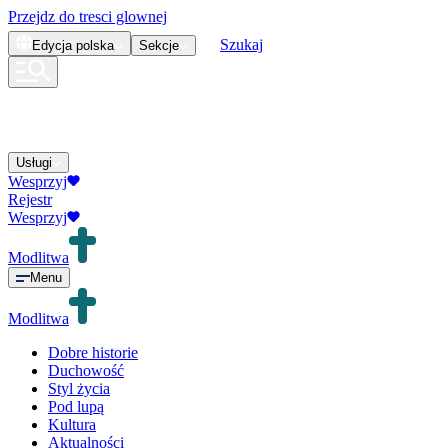
Przejdz do tresci glownej
Szukaj
Edycja
polska
Sekcje
Usługi
Wesprzyj
Rejestr
Wesprzyj
Modlitwa
Menu
Modlitwa
Dobre historie
Duchowość
Styl życia
Pod lupą
Kultura
Aktualności