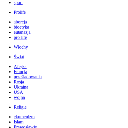
sport
Prolife
aborcja
bioetyka
eutanazja
pro-life
Włochy
Świat
Afryka
Francja
prześladowania
Rosja
Ukraina
USA
wojna
Religie
ekumenizm
Islam
Prawosławie