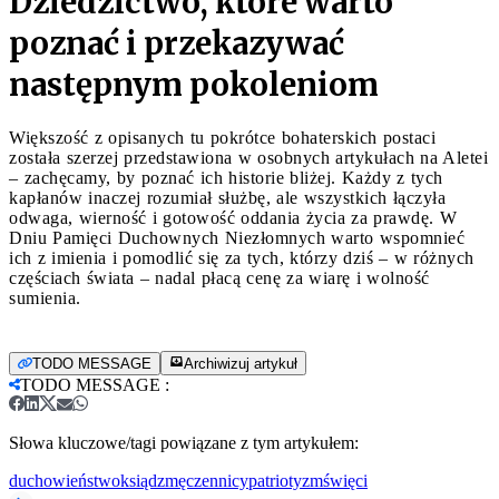
Dziedzictwo, które warto
poznać i przekazywać
następnym pokoleniom
Większość z opisanych tu pokrótce bohaterskich postaci
została szerzej przedstawiona w osobnych artykułach na Aletei
– zachęcamy, by poznać ich historie bliżej. Każdy z tych
kapłanów inaczej rozumiał służbę, ale wszystkich łączyła
odwaga, wierność i gotowość oddania życia za prawdę. W
Dniu Pamięci Duchownych Niezłomnych warto wspomnieć
ich z imienia i pomodlić się za tych, którzy dziś – w różnych
częściach świata – nadal płacą cenę za wiarę i wolność
sumienia.
TODO MESSAGE
Archiwizuj artykuł
TODO MESSAGE
:
Słowa kluczowe/tagi powiązane z tym artykułem:
duchowieństwo
ksiądz
męczennicy
patriotyzm
święci