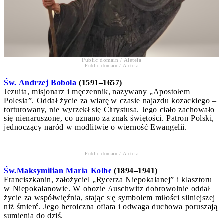
Public domain / Aleteia
Public domain / Aleteia
Św. Andrzej Bobola
(1591–1657)
Jezuita, misjonarz i męczennik, nazywany „Apostołem
Polesia”. Oddał życie za wiarę w czasie najazdu kozackiego –
torturowany, nie wyrzekł się Chrystusa. Jego ciało zachowało
się nienaruszone, co uznano za znak świętości. Patron Polski,
jednoczący naród w modlitwie o wierność Ewangelii.
Public domain / Aleteia
Św.Maksymilian Maria Kolbe
(1894–1941)
Franciszkanin, założyciel „Rycerza Niepokalanej” i klasztoru
w Niepokalanowie. W obozie Auschwitz dobrowolnie oddał
życie za współwięźnia, stając się symbolem miłości silniejszej
niż śmierć. Jego heroiczna ofiara i odwaga duchowa poruszają
sumienia do dziś.