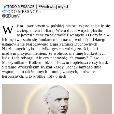
TODO MESSAGE
Archiwizuj artykuł
TODO MESSAGE
:
W
iara i patriotyzm w polskiej historii często splatały się
z cierpieniem i ofiarą. Wielu duchownych płaciło
najwyższą cenę za wierność Ewangelii i Ojczyźnie –
ich męstwo stało się fundamentem naszej wolności. Dlatego
ustanowienie Narodowego Dnia Pamięci Duchownych
Niezłomnych było nie tylko gestem wdzięczności, ale i
mądrym przypomnieniem, że wolność ma imię konkretnych
ludzi i ich odwagi. Ale czy naprawdę ich znamy? O św.
Maksymilianie Kolbem, bł. ks. Jerzym Popiełuszce czy kard.
Stefanie Wyszyńskim słyszał każdy. Jednak tamtego dnia
wspomniano także innych – mniej znanych, a równie
heroicznych. Oto krótkie noty o nich.