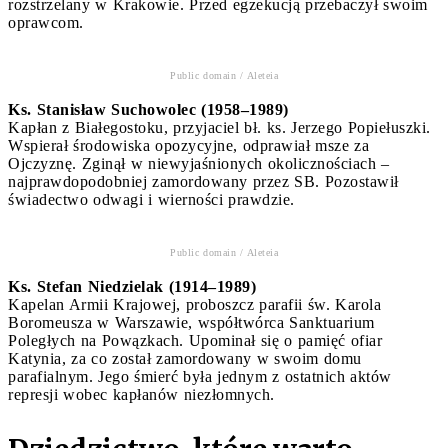
rozstrzelany w Krakowie. Przed egzekucją przebaczył swoim
oprawcom.
Public domain / Aleteia
Ks. Stanisław Suchowolec (1958–1989)
Kapłan z Białegostoku, przyjaciel bł. ks. Jerzego Popiełuszki.
Wspierał środowiska opozycyjne, odprawiał msze za
Ojczyznę. Zginął w niewyjaśnionych okolicznościach –
najprawdopodobniej zamordowany przez SB. Pozostawił
świadectwo odwagi i wierności prawdzie.
Public domain / Aleteia
Ks. Stefan Niedzielak (1914–1989)
Kapelan Armii Krajowej, proboszcz parafii św. Karola
Boromeusza w Warszawie, współtwórca Sanktuarium
Poległych na Powązkach. Upominał się o pamięć ofiar
Katynia, za co został zamordowany w swoim domu
parafialnym. Jego śmierć była jednym z ostatnich aktów
represji wobec kapłanów niezłomnych.