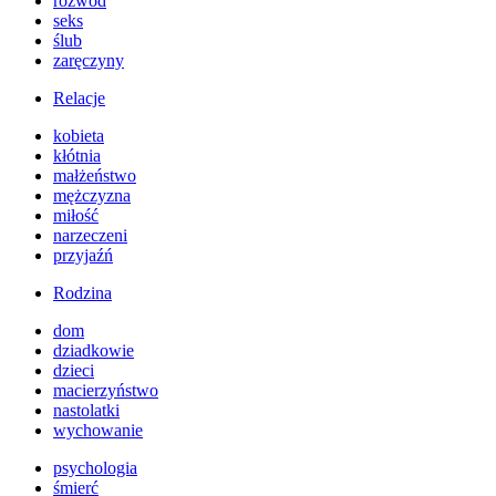
rozwód
seks
ślub
zaręczyny
Relacje
kobieta
kłótnia
małżeństwo
mężczyzna
miłość
narzeczeni
przyjaźń
Rodzina
dom
dziadkowie
dzieci
macierzyństwo
nastolatki
wychowanie
psychologia
śmierć