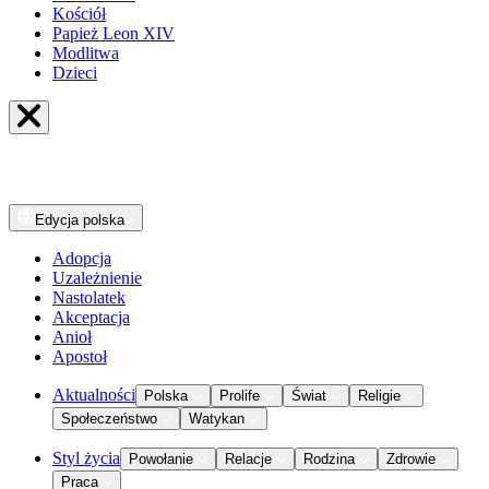
Kościół
Papież Leon XIV
Modlitwa
Dzieci
Edycja
polska
Adopcja
Uzależnienie
Nastolatek
Akceptacja
Anioł
Apostoł
Aktualności
Polska
Prolife
Świat
Religie
Społeczeństwo
Watykan
Styl życia
Powołanie
Relacje
Rodzina
Zdrowie
Praca