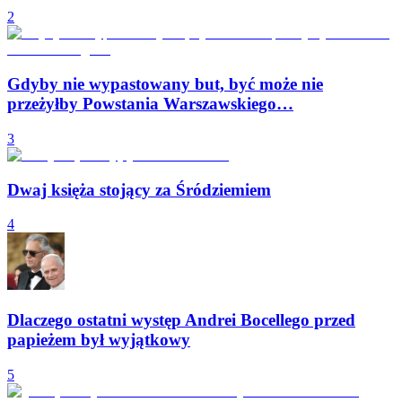
2
Gdyby nie wypastowany but, być może nie
przeżyłby Powstania Warszawskiego…
3
Dwaj księża stojący za Śródziemiem
4
Dlaczego ostatni występ Andrei Bocellego przed
papieżem był wyjątkowy
5