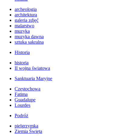
archeologia
architektura
galeria zdjęć
malarstwo
muzyka
muzyka dawna
sztuka sakralna
Historia
historia
II wojna światowa
Sanktuaria Maryjne
Częstochowa
Fatima
Guadalupe
Lourdes
Podróż
pielgrzymka
Ziemia Święta