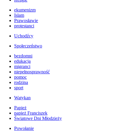
ekumenizm
Islam
Prawosławie
protestanci
Uchodźcy
Społeczeństwo
bezdomni
edukacja
migranci
niepełnosprawność
pomoc
rodzina
sport
Watykan
Papież
papież Franciszek
Światowe Dni Młodzieży
Powołanie