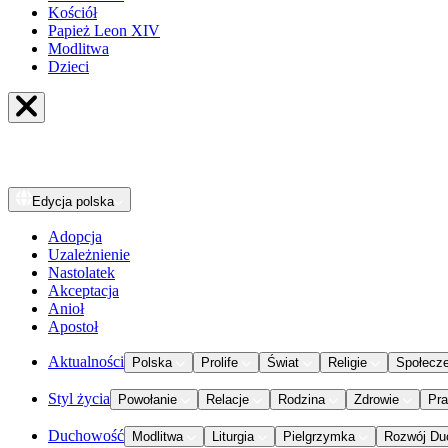
Kościół
Papież Leon XIV
Modlitwa
Dzieci
Edycja
polska
Adopcja
Uzależnienie
Nastolatek
Akceptacja
Anioł
Apostoł
Aktualności
Polska
Prolife
Świat
Religie
Społecz
Styl życia
Powołanie
Relacje
Rodzina
Zdrowie
Pr
Duchowość
Modlitwa
Liturgia
Pielgrzymka
Rozwój Du