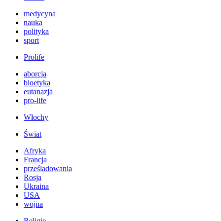
medycyna
nauka
polityka
sport
Prolife
aborcja
bioetyka
eutanazja
pro-life
Włochy
Świat
Afryka
Francja
prześladowania
Rosja
Ukraina
USA
wojna
Religie