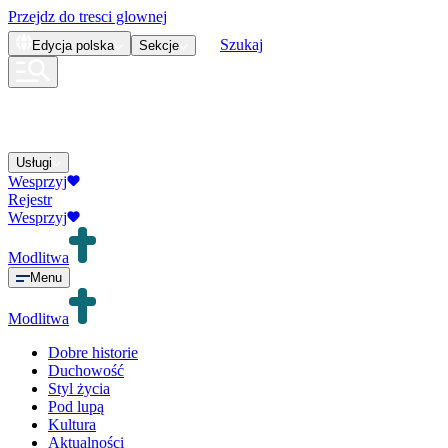
Przejdz do tresci glownej
Szukaj
Edycja
polska
Sekcje
Usługi
Wesprzyj
Rejestr
Wesprzyj
Modlitwa
Menu
Modlitwa
Dobre historie
Duchowość
Styl życia
Pod lupą
Kultura
Aktualności