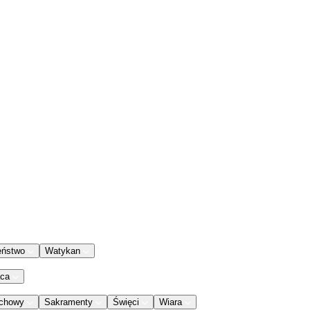
eństwo
Watykan
aca
chowy
Sakramenty
Święci
Wiara