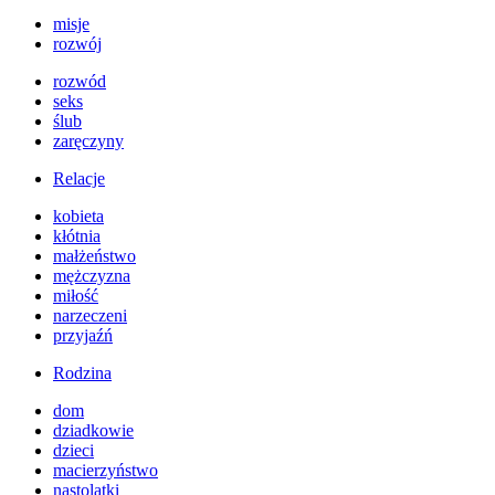
misje
rozwój
rozwód
seks
ślub
zaręczyny
Relacje
kobieta
kłótnia
małżeństwo
mężczyzna
miłość
narzeczeni
przyjaźń
Rodzina
dom
dziadkowie
dzieci
macierzyństwo
nastolatki