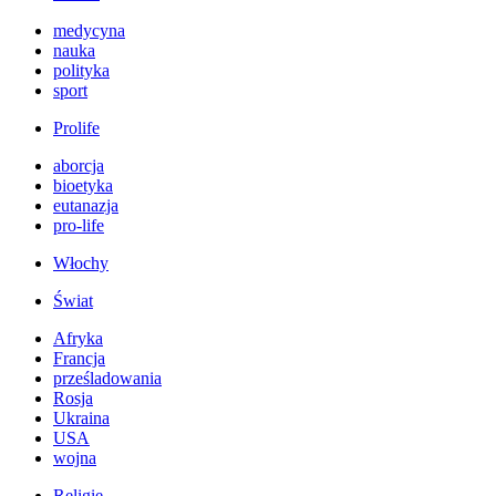
medycyna
nauka
polityka
sport
Prolife
aborcja
bioetyka
eutanazja
pro-life
Włochy
Świat
Afryka
Francja
prześladowania
Rosja
Ukraina
USA
wojna
Religie