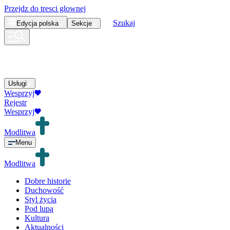
Przejdz do tresci glownej
Szukaj
Edycja
polska
Sekcje
Usługi
Wesprzyj
Rejestr
Wesprzyj
Modlitwa
Menu
Modlitwa
Dobre historie
Duchowość
Styl życia
Pod lupą
Kultura
Aktualności