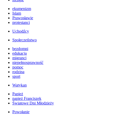
ekumenizm
Islam
Prawosławie
protestanci
Uchodźcy
Społeczeństwo
bezdomni
edukacja
migranci
niepełnosprawność
pomoc
rodzina
sport
Watykan
Papież
papież Franciszek
Światowe Dni Młodzieży
Powołanie