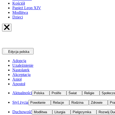
Kościół
Papież Leon XIV
Modlitwa
Dzieci
Edycja
polska
Adopcja
Uzależnienie
Nastolatek
Akceptacja
Anioł
Apostoł
Aktualności
Polska
Prolife
Świat
Religie
Społecz
Styl życia
Powołanie
Relacje
Rodzina
Zdrowie
Pr
Duchowość
Modlitwa
Liturgia
Pielgrzymka
Rozwój Du