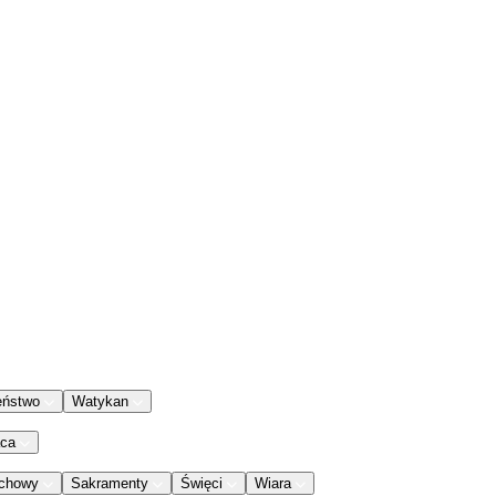
eństwo
Watykan
aca
chowy
Sakramenty
Święci
Wiara