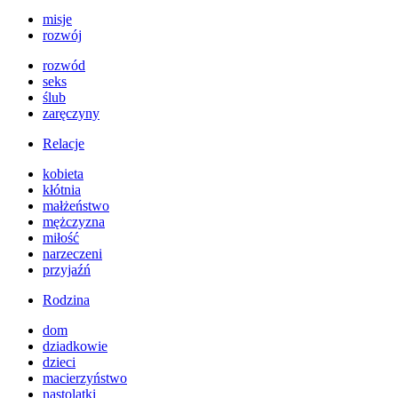
misje
rozwój
rozwód
seks
ślub
zaręczyny
Relacje
kobieta
kłótnia
małżeństwo
mężczyzna
miłość
narzeczeni
przyjaźń
Rodzina
dom
dziadkowie
dzieci
macierzyństwo
nastolatki