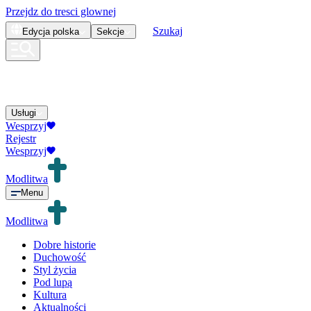
Przejdz do tresci glownej
Szukaj
Edycja
polska
Sekcje
Usługi
Wesprzyj
Rejestr
Wesprzyj
Modlitwa
Menu
Modlitwa
Dobre historie
Duchowość
Styl życia
Pod lupą
Kultura
Aktualności