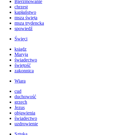
Bierzmowanie
chrzest
kapłaństwo
msza święta
msza trydencka
spowiedź
Święci
ksiądz
Maryja
świadectwo
świętość
zakonnica
Wiara
cud
duchowość
grzech
Jezus
objawienia
świadectwo
uzdrowienie
Sztuka