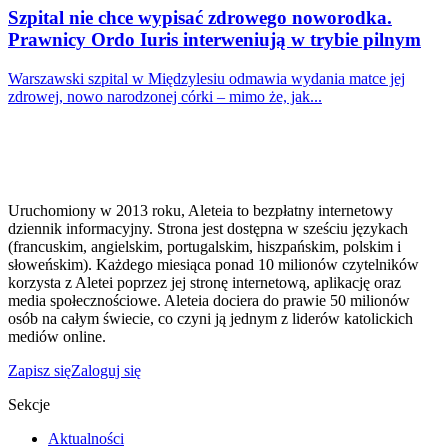
Szpital nie chce wypisać zdrowego noworodka.
Prawnicy Ordo Iuris interweniują w trybie pilnym
Warszawski szpital w Międzylesiu odmawia wydania matce jej
zdrowej, nowo narodzonej córki – mimo że, jak...
Uruchomiony w 2013 roku, Aleteia to bezpłatny internetowy
dziennik informacyjny. Strona jest dostępna w sześciu językach
(francuskim, angielskim, portugalskim, hiszpańskim, polskim i
słoweńskim). Każdego miesiąca ponad 10 milionów czytelników
korzysta z Aletei poprzez jej stronę internetową, aplikację oraz
media społecznościowe. Aleteia dociera do prawie 50 milionów
osób na całym świecie, co czyni ją jednym z liderów katolickich
mediów online.
Zapisz się
Zaloguj się
Sekcje
Aktualności