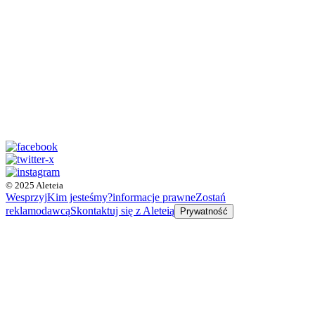
© 2025 Aleteia
Wesprzyj
Kim jesteśmy?
informacje prawne
Zostań
reklamodawcą
Skontaktuj się z Aleteią
Prywatność