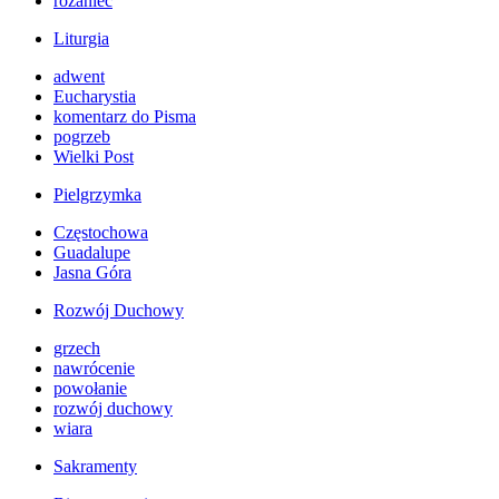
różaniec
Liturgia
adwent
Eucharystia
komentarz do Pisma
pogrzeb
Wielki Post
Pielgrzymka
Częstochowa
Guadalupe
Jasna Góra
Rozwój Duchowy
grzech
nawrócenie
powołanie
rozwój duchowy
wiara
Sakramenty