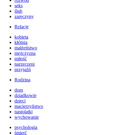
rozwód
seks
ślub
zaręczyny
Relacje
kobieta
kłótnia
małżeństwo
mężczyzna
miłość
narzeczeni
przyjaźń
Rodzina
dom
dziadkowie
dzieci
macierzyństwo
nastolatki
wychowanie
psychologia
śmierć