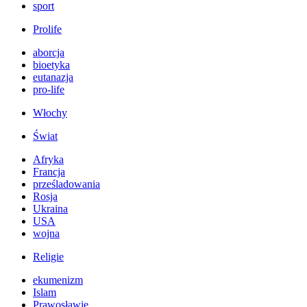
sport
Prolife
aborcja
bioetyka
eutanazja
pro-life
Włochy
Świat
Afryka
Francja
prześladowania
Rosja
Ukraina
USA
wojna
Religie
ekumenizm
Islam
Prawosławie