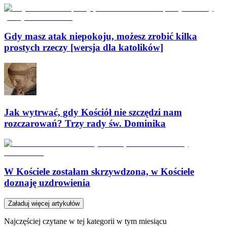
Gdy masz atak niepokoju, możesz zrobić kilka
prostych rzeczy [wersja dla katolików]
Jak wytrwać, gdy Kościół nie szczędzi nam
rozczarowań? Trzy rady św. Dominika
W Kościele zostałam skrzywdzona, w Kościele
doznaję uzdrowienia
Załaduj więcej artykułów
Najczęściej czytane w tej kategorii w tym miesiącu