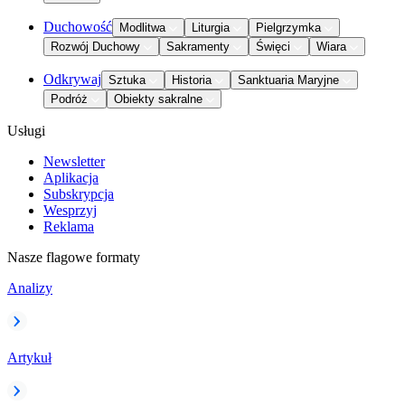
Duchowość
Modlitwa
Liturgia
Pielgrzymka
Rozwój Duchowy
Sakramenty
Święci
Wiara
Odkrywaj
Sztuka
Historia
Sanktuaria Maryjne
Podróż
Obiekty sakralne
Usługi
Newsletter
Aplikacja
Subskrypcja
Wesprzyj
Reklama
Nasze flagowe formaty
Analizy
Artykuł