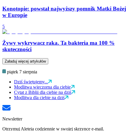
Konotopie: powstał najwyższy pomnik Matki Bożej
w Europie
5
Żywy wykrywacz raka. Ta bakteria ma 100 %
skuteczności
Załaduj więcej artykułów
piątek 7 sierpnia
Dziś świętujemy...
Modlitwa wieczorna dla ciebie
Cytat z Biblii dla ciebie na dziś
Modlitwa dla ciebie na dziś
Newsletter
Otrzymuj Aleteia codziennie w swojej skrzynce e-mail.