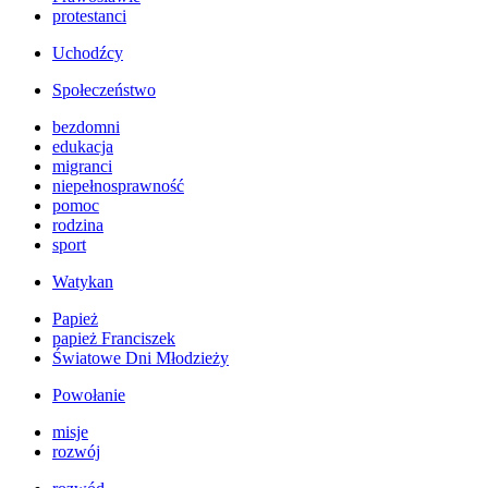
protestanci
Uchodźcy
Społeczeństwo
bezdomni
edukacja
migranci
niepełnosprawność
pomoc
rodzina
sport
Watykan
Papież
papież Franciszek
Światowe Dni Młodzieży
Powołanie
misje
rozwój