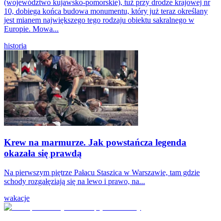
(województwo kujawsko-pomorskie), tuż przy drodze krajowej nr
10, dobiega końca budowa monumentu, który już teraz określany
jest mianem największego tego rodzaju obiektu sakralnego w
Europie. Mowa...
historia
Krew na marmurze. Jak powstańcza legenda
okazała się prawdą
Na pierwszym piętrze Pałacu Staszica w Warszawie, tam gdzie
schody rozgałęziają się na lewo i prawo, na...
wakacje