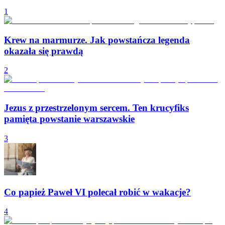
1
Krew na marmurze. Jak powstańcza legenda
okazała się prawdą
2
Jezus z przestrzelonym sercem. Ten krucyfiks
pamięta powstanie warszawskie
3
Co papież Paweł VI polecał robić w wakacje?
4