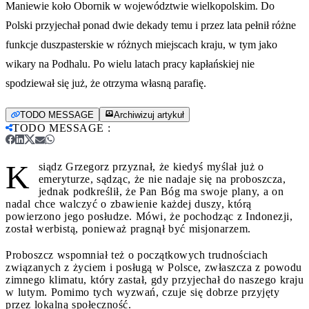
Maniewie koło Obornik w województwie wielkopolskim. Do
Polski przyjechał ponad dwie dekady temu i przez lata pełnił różne
funkcje duszpasterskie w różnych miejscach kraju, w tym jako
wikary na Podhalu. Po wielu latach pracy kapłańskiej nie
spodziewał się już, że otrzyma własną parafię.
TODO MESSAGE
Archiwizuj artykuł
TODO MESSAGE
:
K
siądz Grzegorz przyznał, że kiedyś myślał już o
emeryturze, sądząc, że nie nadaje się na proboszcza,
jednak podkreślił, że Pan Bóg ma swoje plany, a on
nadal chce walczyć o zbawienie każdej duszy, którą
powierzono jego posłudze. Mówi, że pochodząc z Indonezji,
został werbistą, ponieważ pragnął być misjonarzem.
Proboszcz wspomniał też o początkowych trudnościach
związanych z życiem i posługą w Polsce, zwłaszcza z powodu
zimnego klimatu, który zastał, gdy przyjechał do naszego kraju
w lutym. Pomimo tych wyzwań, czuje się dobrze przyjęty
przez lokalną społeczność.