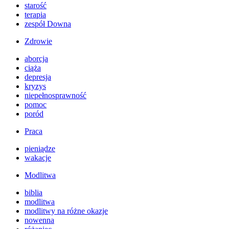
starość
terapia
zespół Downa
Zdrowie
aborcja
ciąża
depresja
kryzys
niepełnosprawność
pomoc
poród
Praca
pieniądze
wakacje
Modlitwa
biblia
modlitwa
modlitwy na różne okazje
nowenna