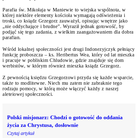
Parafia św. Mikołaja w Maniewie to wiejska wspólnota, w
której niektóre elementy kościoła wymagają odświeżenia i
troski, co ksiądz Grzegorz zauważył, opisując wnętrze jako
„nie oddychające i brudne”. Wyraził jednak gotowość, by
podjąć się tego zadania, z wielkim zaangażowaniem dla dobra
parafian.
Wśród lokalnej społeczności jest drugi Indonezyjczyk pełniący
funkcję proboszcza – ks. Heribertus Wea, który od lat mieszka
i pracuje w pobliskim Chludowie, gdzie znajduje się dom
werbistów, w którym również mieszka ksiądz Grzegorz.
Z pewnością księdzu Grzegorzowi przyda się każde wsparcie,
także to modlitewne. Niech mu zatem nie zabraknie tego
rodzaju pomocy, w którą może włączyć każdy z naszej
aleteiowej społeczności.
Polski misjonarz: Chodzi o gotowość do oddania
życia za Chrystusa, dosłownie
Czytaj artykuł