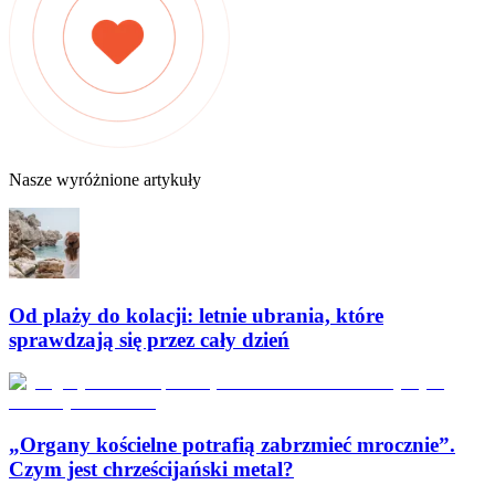
Nasze wyróżnione artykuły
Od plaży do kolacji: letnie ubrania, które
sprawdzają się przez cały dzień
„Organy kościelne potrafią zabrzmieć mrocznie”.
Czym jest chrześcijański metal?