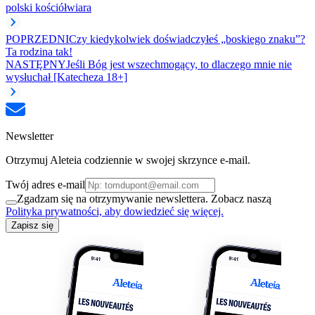
polski kościół
wiara
POPRZEDNI
Czy kiedykolwiek doświadczyłeś „boskiego znaku”?
Ta rodzina tak!
NASTĘPNY
Jeśli Bóg jest wszechmogący, to dlaczego mnie nie
wysłuchał [Katecheza 18+]
Newsletter
Otrzymuj Aleteia codziennie w swojej skrzynce e-mail.
Twój adres e-mail
Zgadzam się na otrzymywanie newslettera. Zobacz naszą
Polityka prywatności, aby dowiedzieć się więcej.
Zapisz się