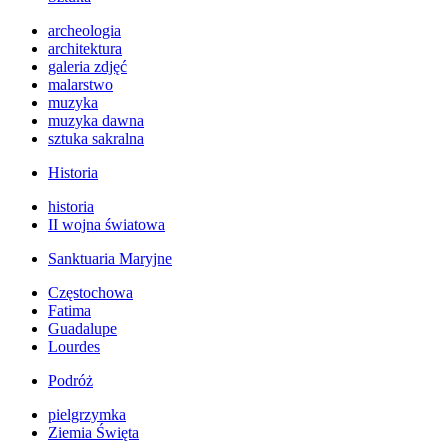
archeologia
architektura
galeria zdjęć
malarstwo
muzyka
muzyka dawna
sztuka sakralna
Historia
historia
II wojna światowa
Sanktuaria Maryjne
Częstochowa
Fatima
Guadalupe
Lourdes
Podróż
pielgrzymka
Ziemia Święta