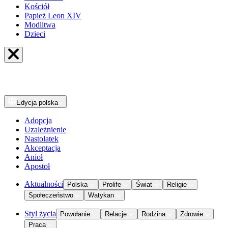
Kościół
Papież Leon XIV
Modlitwa
Dzieci
Edycja
polska
Adopcja
Uzależnienie
Nastolatek
Akceptacja
Anioł
Apostoł
Aktualności
Polska
Prolife
Świat
Religie
Społeczeństwo
Watykan
Styl życia
Powołanie
Relacje
Rodzina
Zdrowie
Praca