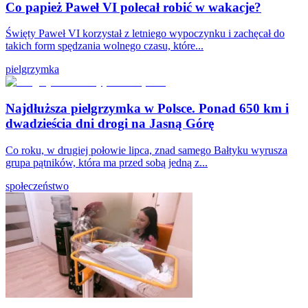
Co papież Paweł VI polecał robić w wakacje?
Święty Paweł VI korzystał z letniego wypoczynku i zachęcał do
takich form spędzania wolnego czasu, które...
pielgrzymka
Najdłuższa pielgrzymka w Polsce. Ponad 650 km i
dwadzieścia dni drogi na Jasną Górę
Co roku, w drugiej połowie lipca, znad samego Bałtyku wyrusza
grupa pątników, która ma przed sobą jedną z...
społeczeństwo