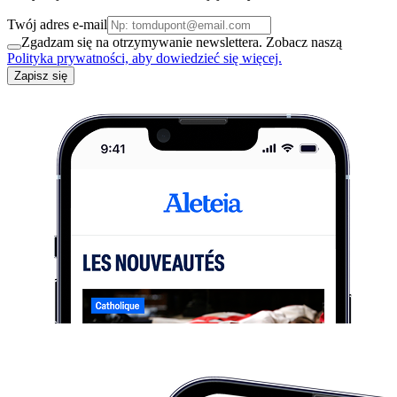
Twój adres e-mail
Zgadzam się na otrzymywanie newslettera. Zobacz naszą
Polityka prywatności, aby dowiedzieć się więcej.
Zapisz się