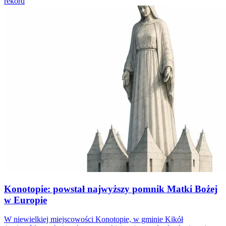
rekord
Konotopie: powstał najwyższy pomnik Matki Bożej
w Europie
W niewielkiej miejscowości Konotopie, w gminie Kikół