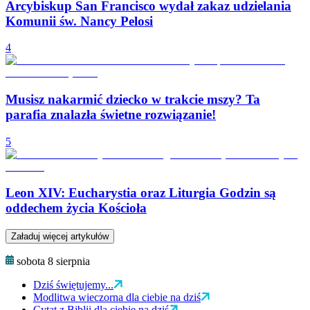
Arcybiskup San Francisco wydał zakaz udzielania
Komunii św. Nancy Pelosi
4
Musisz nakarmić dziecko w trakcie mszy? Ta
parafia znalazła świetne rozwiązanie!
5
Leon XIV: Eucharystia oraz Liturgia Godzin są
oddechem życia Kościoła
Załaduj więcej artykułów
sobota 8 sierpnia
Dziś świętujemy...
Modlitwa wieczorna dla ciebie na dziś
Cytat z Biblii dla ciebie na dziś