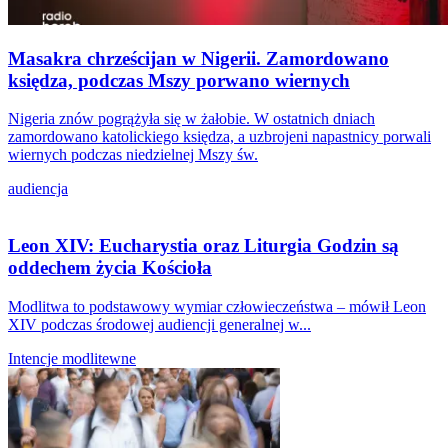
Masakra chrześcijan w Nigerii. Zamordowano
księdza, podczas Mszy porwano wiernych
Nigeria znów pogrążyła się w żałobie. W ostatnich dniach
zamordowano katolickiego księdza, a uzbrojeni napastnicy porwali
wiernych podczas niedzielnej Mszy św.
audiencja
Leon XIV: Eucharystia oraz Liturgia Godzin są
oddechem życia Kościoła
Modlitwa to podstawowy wymiar człowieczeństwa – mówił Leon
XIV podczas środowej audiencji generalnej w...
Intencje modlitewne