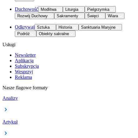
Duchowość
Modlitwa
Liturgia
Pielgrzymka
Rozwój Duchowy
Sakramenty
Święci
Wiara
Odkrywaj
Sztuka
Historia
Sanktuaria Maryjne
Podróż
Obiekty sakralne
Usługi
Newsletter
Aplikacja
Subskrypcja
Wesprzyj
Reklama
Nasze flagowe formaty
Analizy
Artykuł