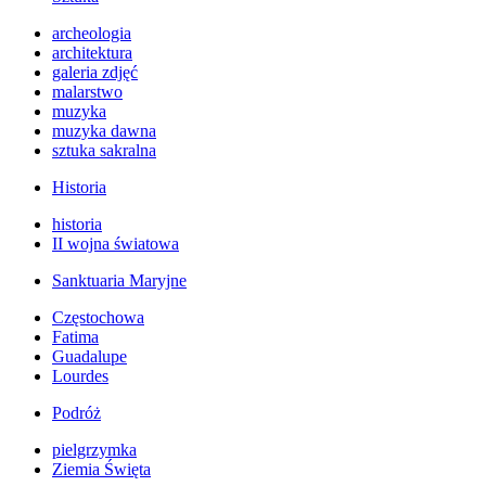
archeologia
architektura
galeria zdjęć
malarstwo
muzyka
muzyka dawna
sztuka sakralna
Historia
historia
II wojna światowa
Sanktuaria Maryjne
Częstochowa
Fatima
Guadalupe
Lourdes
Podróż
pielgrzymka
Ziemia Święta