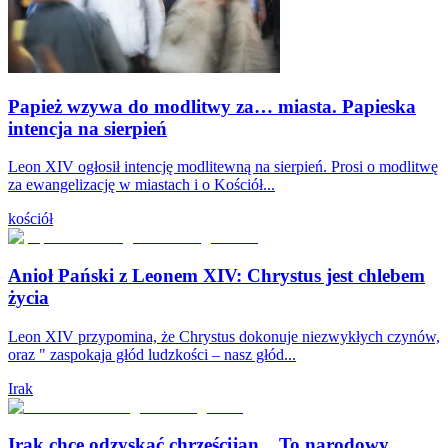
Papież wzywa do modlitwy za… miasta. Papieska
intencja na sierpień
Leon XIV ogłosił intencję modlitewną na sierpień. Prosi o modlitwę
za ewangelizację w miastach i o Kościół...
kościół
Anioł Pański z Leonem XIV: Chrystus jest chlebem
życia
Leon XIV przypomina, że Chrystus dokonuje niezwykłych czynów,
oraz " zaspokaja głód ludzkości – nasz głód...
Irak
Irak chce odzyskać chrześcijan. „To narodowy