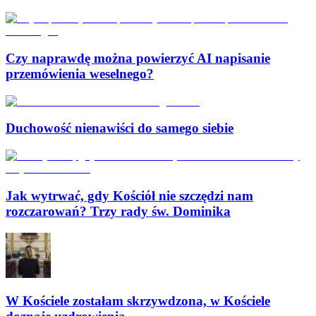
Czy naprawdę można powierzyć AI napisanie
przemówienia weselnego?
Duchowość nienawiści do samego siebie
Jak wytrwać, gdy Kościół nie szczędzi nam
rozczarowań? Trzy rady św. Dominika
W Kościele zostałam skrzywdzona, w Kościele