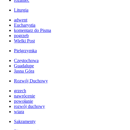
różaniec
Liturgia
adwent
Eucharystia
komentarz do Pisma
pogrzeb
Wielki Post
Pielgrzymka
Częstochowa
Guadalupe
Jasna Góra
Rozwój Duchowy
grzech
nawrócenie
powołanie
rozwój duchowy
wiara
Sakramenty