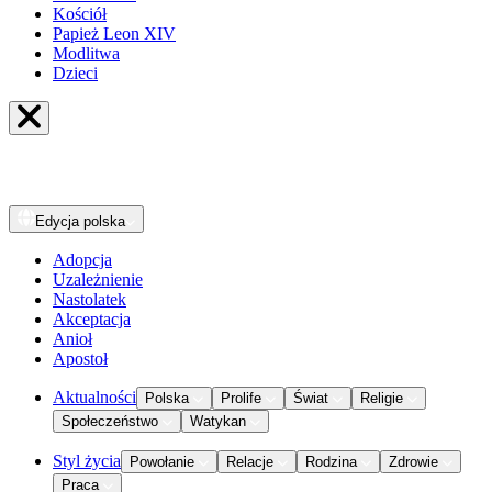
Kościół
Papież Leon XIV
Modlitwa
Dzieci
Edycja
polska
Adopcja
Uzależnienie
Nastolatek
Akceptacja
Anioł
Apostoł
Aktualności
Polska
Prolife
Świat
Religie
Społeczeństwo
Watykan
Styl życia
Powołanie
Relacje
Rodzina
Zdrowie
Praca