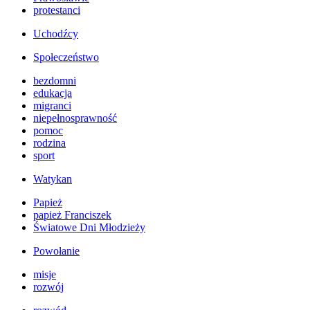
protestanci
Uchodźcy
Społeczeństwo
bezdomni
edukacja
migranci
niepełnosprawność
pomoc
rodzina
sport
Watykan
Papież
papież Franciszek
Światowe Dni Młodzieży
Powołanie
misje
rozwój