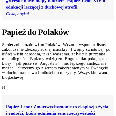
„Kreślić nowe mapy nadziei”. Papież Leon XIV o
edukacji leczącej z duchowej atrofii
Czytaj artykuł
Papież do Polaków
Serdecznie pozdrawiam Polaków. Wczoraj wspominaliśmy
zakończenie „bezużytecznej masakry” I wojny światowej, po
której wielu narodom, także waszemu, zaświtała jutrzenka
niepodległości. Bądźmy wdzięczni Bogu za dar pokoju, nad
który – jak pisze św. Augustyn – „nic lepszego znaleźć nie
można”. Strzeżmy go z sercem zakorzenionym w Ewangelii,
w duchu braterstwa i miłości do ojczyzny. Wszystkim wam
błogosławię!
st
Papież Leon: Zmartwychwstanie to eksplozja życia
i radości, która odmienia sens rzeczywistości