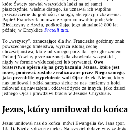
które Święty stawiał wszystkich ludzi na tej samej
płaszczyźnie, właśnie dlatego, że uznawał ich wspólne
przeznaczenie do godności, dialogu, akceptacji i zbawienia.
Papież Franciszek ponownie zaproponował to podejście
Biedaczyny z Asyżu, podkreślając jego aktualność 800 lat
później w Encyklice
Fratelli tutti
.
To „wszyscy”, oznaczające dla św. Franciszka gościnny znak
powszechnego braterstwa, wyraża istotną cechę
chrześcijaństwa, które od samego początku było głoszeniem
Dobrej Nowiny przeznaczonej dla zbawienia wszystkich,
nigdy w formie wykluczającej lub prywatnej.
Owo
braterstwo opiera się na przykazaniu Jezusa, które jest
nowe, ponieważ zostało zrealizowane przez Niego samego,
jako przeobfite wypełnienie woli Ojca
: dzięki Niemu, który
nas umiłował i oddał samego siebie za nas, możemy z kolei
miłować się nawzajem i oddawać życie za innych, jako dzieci
jednego Ojca i prawdziwi bracia w Jezusie Chrystusie.
Jezus, który umiłował do końca
Jezus umiłował nas do końca, mówi Ewangelia św. Jana (por.
13, 1). Kiedy zbliża się męka, Nauczyciel dobrze wie, że Jego