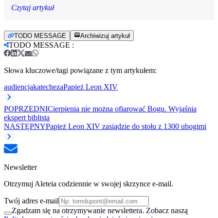
Czytaj artykuł
TODO MESSAGE
Archiwizuj artykuł
TODO MESSAGE
:
Słowa kluczowe/tagi powiązane z tym artykułem:
audiencja
katecheza
Papież Leon XIV
POPRZEDNI
Cierpienia nie można ofiarować Bogu. Wyjaśnia
ekspert biblista
NASTĘPNY
Papież Leon XIV zasiądzie do stołu z 1300 ubogimi
Newsletter
Otrzymuj Aleteia codziennie w swojej skrzynce e-mail.
Twój adres e-mail
Zgadzam się na otrzymywanie newslettera. Zobacz naszą