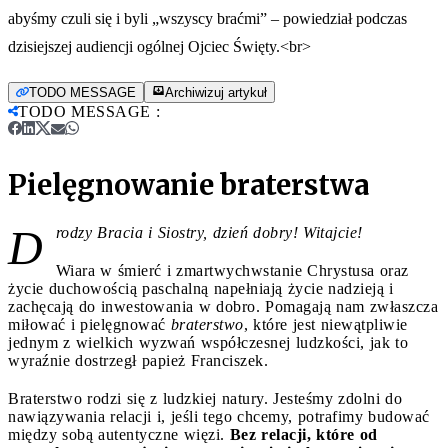
abyśmy czuli się i byli „wszyscy braćmi” – powiedział podczas
dzisiejszej audiencji ogólnej Ojciec Święty.<br>
TODO MESSAGE
Archiwizuj artykuł
TODO MESSAGE
:
Pielęgnowanie braterstwa
D
rodzy Bracia i Siostry, dzień dobry! Witajcie!
Wiara w śmierć i zmartwychwstanie Chrystusa oraz
życie duchowością paschalną napełniają życie nadzieją i
zachęcają do inwestowania w dobro. Pomagają nam zwłaszcza
miłować i pielęgnować
braterstwo
, które jest niewątpliwie
jednym z wielkich wyzwań współczesnej ludzkości, jak to
wyraźnie dostrzegł papież Franciszek.
Braterstwo rodzi się z ludzkiej natury. Jesteśmy zdolni do
nawiązywania relacji i, jeśli tego chcemy, potrafimy budować
między sobą autentyczne więzi.
Bez relacji, które od