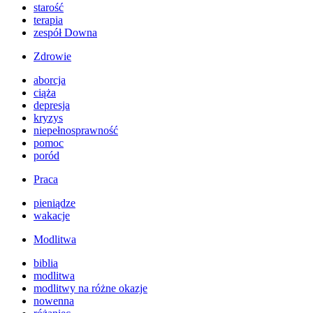
starość
terapia
zespół Downa
Zdrowie
aborcja
ciąża
depresja
kryzys
niepełnosprawność
pomoc
poród
Praca
pieniądze
wakacje
Modlitwa
biblia
modlitwa
modlitwy na różne okazje
nowenna