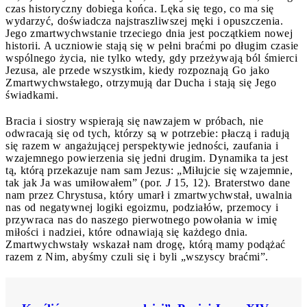
czas historyczny dobiega końca. Lęka się tego, co ma się
wydarzyć, doświadcza najstraszliwszej męki i opuszczenia.
Jego zmartwychwstanie trzeciego dnia jest początkiem nowej
historii. A uczniowie stają się w pełni braćmi po długim czasie
wspólnego życia, nie tylko wtedy, gdy przeżywają ból śmierci
Jezusa, ale przede wszystkim, kiedy rozpoznają Go jako
Zmartwychwstałego, otrzymują dar Ducha i stają się Jego
świadkami.
Bracia i siostry wspierają się nawzajem w próbach, nie
odwracają się od tych, którzy są w potrzebie: płaczą i radują
się razem w angażującej perspektywie jedności, zaufania i
wzajemnego powierzenia się jedni drugim. Dynamika ta jest
tą, którą przekazuje nam sam Jezus: „Miłujcie się wzajemnie,
tak jak Ja was umiłowałem” (por.
J
15, 12). Braterstwo dane
nam przez Chrystusa, który umarł i zmartwychwstał, uwalnia
nas od negatywnej logiki egoizmu, podziałów, przemocy i
przywraca nas do naszego pierwotnego powołania w imię
miłości i nadziei, które odnawiają się każdego dnia.
Zmartwychwstały wskazał nam drogę, którą mamy podążać
razem z Nim, abyśmy czuli się i byli „wszyscy braćmi”.