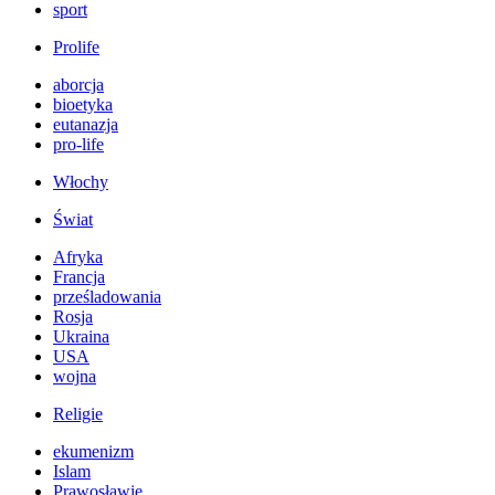
sport
Prolife
aborcja
bioetyka
eutanazja
pro-life
Włochy
Świat
Afryka
Francja
prześladowania
Rosja
Ukraina
USA
wojna
Religie
ekumenizm
Islam
Prawosławie