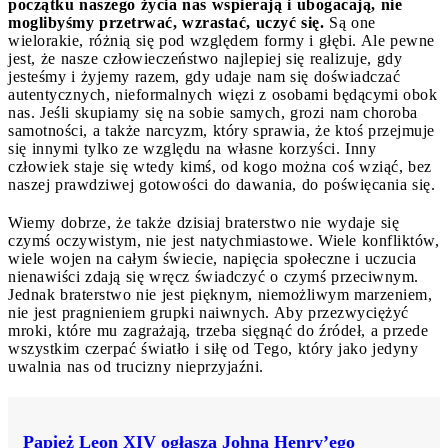
początku naszego życia nas wspierają i ubogacają, nie
moglibyśmy przetrwać, wzrastać, uczyć się.
Są one
wielorakie, różnią się pod względem formy i głębi. Ale pewne
jest, że nasze człowieczeństwo najlepiej się realizuje, gdy
jesteśmy i żyjemy razem, gdy udaje nam się doświadczać
autentycznych, nieformalnych więzi z osobami będącymi obok
nas. Jeśli skupiamy się na sobie samych, grozi nam choroba
samotności, a także narcyzm, który sprawia, że ktoś przejmuje
się innymi tylko ze względu na własne korzyści. Inny
człowiek staje się wtedy kimś, od kogo można coś wziąć, bez
naszej prawdziwej gotowości do dawania, do poświęcania się.
Wiemy dobrze, że także dzisiaj braterstwo nie wydaje się
czymś oczywistym, nie jest natychmiastowe. Wiele konfliktów,
wiele wojen na całym świecie, napięcia społeczne i uczucia
nienawiści zdają się wręcz świadczyć o czymś przeciwnym.
Jednak braterstwo nie jest pięknym, niemożliwym marzeniem,
nie jest pragnieniem grupki naiwnych. Aby przezwyciężyć
mroki, które mu zagrażają, trzeba sięgnąć do źródeł, a przede
wszystkim czerpać światło i siłę od Tego, który jako jedyny
uwalnia nas od trucizny nieprzyjaźni.
Papież Leon XIV ogłasza Johna Henry’ego