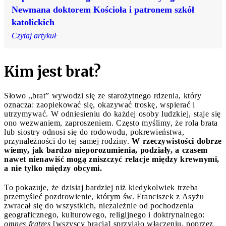
Newmana doktorem Kościoła i patronem szkół
katolickich
Czytaj artykuł
Kim jest brat?
Słowo „brat” wywodzi się ze starożytnego rdzenia, który
oznacza: zaopiekować się, okazywać troskę, wspierać i
utrzymywać. W odniesieniu do każdej osoby ludzkiej, staje się
ono wezwaniem, zaproszeniem. Często myślimy, że rola brata
lub siostry odnosi się do rodowodu, pokrewieństwa,
przynależności do tej samej rodziny.
W rzeczywistości dobrze
wiemy, jak bardzo nieporozumienia, podziały, a czasem
nawet nienawiść mogą zniszczyć relacje między krewnymi,
a nie tylko między obcymi.
To pokazuje, że dzisiaj bardziej niż kiedykolwiek trzeba
przemyśleć pozdrowienie, którym św. Franciszek z Asyżu
zwracał się do wszystkich, niezależnie od pochodzenia
geograficznego, kulturowego, religijnego i doktrynalnego:
omnes fratres
[wszyscy bracia] sprzyjało włączeniu, poprzez