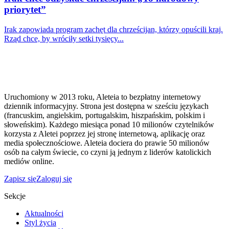
priorytet”
Irak zapowiada program zachęt dla chrześcijan, którzy opuścili kraj.
Rząd chce, by wróciły setki tysięcy...
Uruchomiony w 2013 roku, Aleteia to bezpłatny internetowy
dziennik informacyjny. Strona jest dostępna w sześciu językach
(francuskim, angielskim, portugalskim, hiszpańskim, polskim i
słoweńskim). Każdego miesiąca ponad 10 milionów czytelników
korzysta z Aletei poprzez jej stronę internetową, aplikację oraz
media społecznościowe. Aleteia dociera do prawie 50 milionów
osób na całym świecie, co czyni ją jednym z liderów katolickich
mediów online.
Zapisz się
Zaloguj się
Sekcje
Aktualności
Styl życia