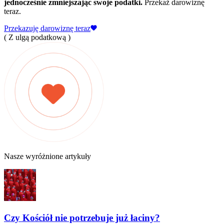
jednocześnie zmniejszając swoje podatki.
Przekaż darowiznę
teraz.
Przekazuję darowiznę teraz
( Z ulgą podatkową )
Nasze wyróżnione artykuły
Czy Kościół nie potrzebuje już łaciny?