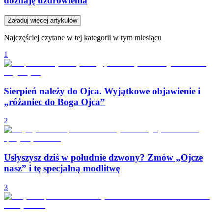
doznaję uzdrowienia
Załaduj więcej artykułów
Najczęściej czytane w tej kategorii w tym miesiącu
1
Sierpień należy do Ojca. Wyjątkowe objawienie i
„różaniec do Boga Ojca”
2
Usłyszysz dziś w południe dzwony? Zmów „Ojcze
nasz” i tę specjalną modlitwę
3