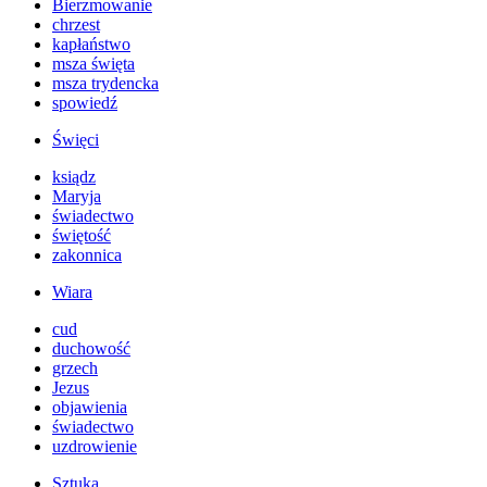
Bierzmowanie
chrzest
kapłaństwo
msza święta
msza trydencka
spowiedź
Święci
ksiądz
Maryja
świadectwo
świętość
zakonnica
Wiara
cud
duchowość
grzech
Jezus
objawienia
świadectwo
uzdrowienie
Sztuka