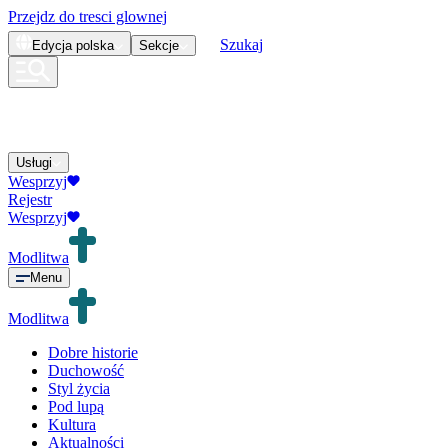
Przejdz do tresci glownej
Szukaj
Edycja
polska
Sekcje
Usługi
Wesprzyj
Rejestr
Wesprzyj
Modlitwa
Menu
Modlitwa
Dobre historie
Duchowość
Styl życia
Pod lupą
Kultura
Aktualności