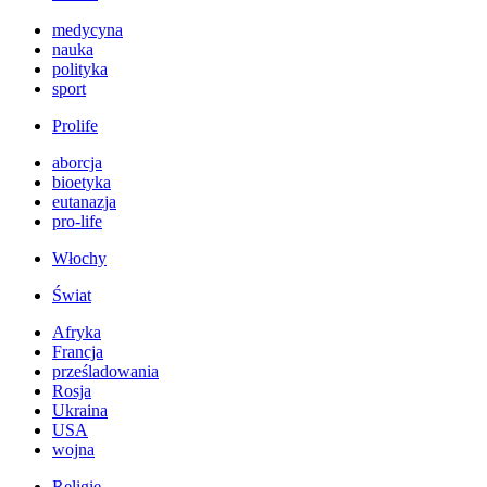
medycyna
nauka
polityka
sport
Prolife
aborcja
bioetyka
eutanazja
pro-life
Włochy
Świat
Afryka
Francja
prześladowania
Rosja
Ukraina
USA
wojna
Religie