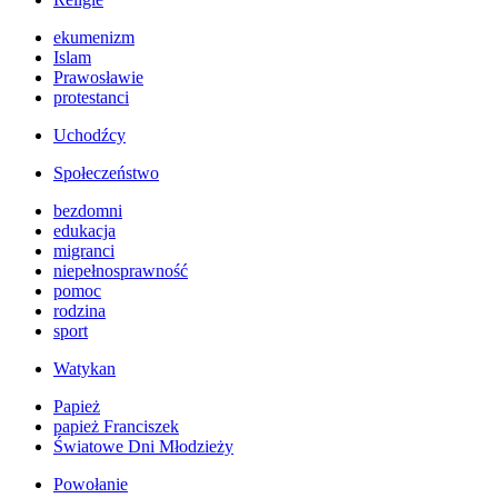
ekumenizm
Islam
Prawosławie
protestanci
Uchodźcy
Społeczeństwo
bezdomni
edukacja
migranci
niepełnosprawność
pomoc
rodzina
sport
Watykan
Papież
papież Franciszek
Światowe Dni Młodzieży
Powołanie