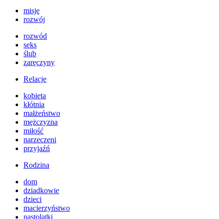
misje
rozwój
rozwód
seks
ślub
zaręczyny
Relacje
kobieta
kłótnia
małżeństwo
mężczyzna
miłość
narzeczeni
przyjaźń
Rodzina
dom
dziadkowie
dzieci
macierzyństwo
nastolatki