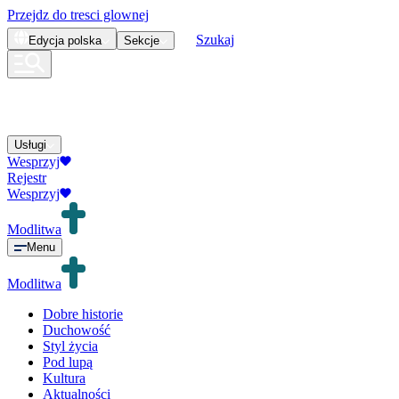
Przejdz do tresci glownej
Szukaj
Edycja
polska
Sekcje
Usługi
Wesprzyj
Rejestr
Wesprzyj
Modlitwa
Menu
Modlitwa
Dobre historie
Duchowość
Styl życia
Pod lupą
Kultura
Aktualności