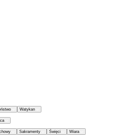
eństwo
Watykan
aca
chowy
Sakramenty
Święci
Wiara