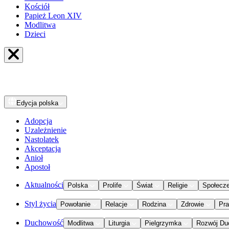
Kościół
Papież Leon XIV
Modlitwa
Dzieci
Edycja
polska
Adopcja
Uzależnienie
Nastolatek
Akceptacja
Anioł
Apostoł
Aktualności
Polska
Prolife
Świat
Religie
Społecz
Styl życia
Powołanie
Relacje
Rodzina
Zdrowie
Pr
Duchowość
Modlitwa
Liturgia
Pielgrzymka
Rozwój Du