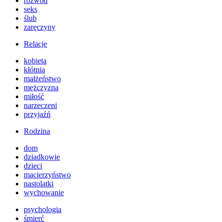
rozwód
seks
ślub
zaręczyny
Relacje
kobieta
kłótnia
małżeństwo
mężczyzna
miłość
narzeczeni
przyjaźń
Rodzina
dom
dziadkowie
dzieci
macierzyństwo
nastolatki
wychowanie
psychologia
śmierć