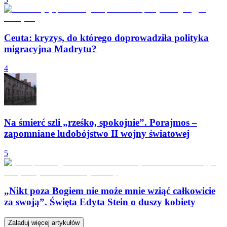
Ceuta: kryzys, do którego doprowadziła polityka
migracyjna Madrytu?
4
Na śmierć szli „rześko, spokojnie”. Porajmos –
zapomniane ludobójstwo II wojny światowej
5
„Nikt poza Bogiem nie może mnie wziąć całkowicie
za swoją”. Święta Edyta Stein o duszy kobiety
Załaduj więcej artykułów