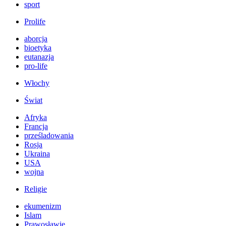
sport
Prolife
aborcja
bioetyka
eutanazja
pro-life
Włochy
Świat
Afryka
Francja
prześladowania
Rosja
Ukraina
USA
wojna
Religie
ekumenizm
Islam
Prawosławie