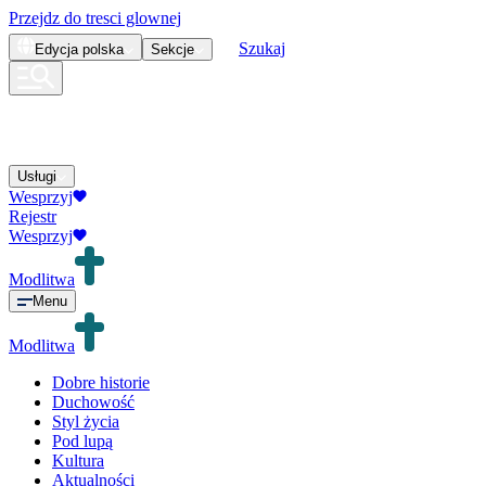
Przejdz do tresci glownej
Szukaj
Edycja
polska
Sekcje
Usługi
Wesprzyj
Rejestr
Wesprzyj
Modlitwa
Menu
Modlitwa
Dobre historie
Duchowość
Styl życia
Pod lupą
Kultura
Aktualności