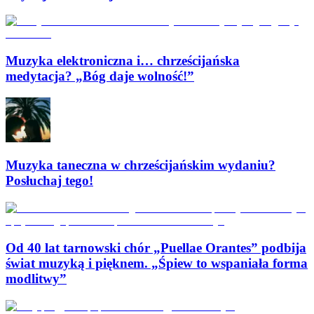
Muzyka elektroniczna i… chrześcijańska
medytacja? „Bóg daje wolność!”
Muzyka taneczna w chrześcijańskim wydaniu?
Posłuchaj tego!
Od 40 lat tarnowski chór „Puellae Orantes” podbija
świat muzyką i pięknem. „Śpiew to wspaniała forma
modlitwy”