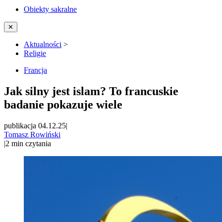
Obiekty sakralne
✕
Aktualności
>
Religie
Francja
Jak silny jest islam? To francuskie
badanie pokazuje wiele
publikacja 04.12.25
|
Tomasz Rowiński
|
2
min czytania