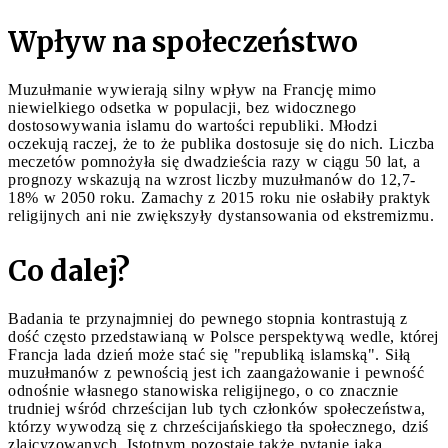
Wpływ na społeczeństwo
Muzułmanie wywierają silny wpływ na Francję mimo
niewielkiego odsetka w populacji, bez widocznego
dostosowywania islamu do wartości republiki. Młodzi
oczekują raczej, że to że publika dostosuje się do nich. Liczba
meczetów pomnożyła się dwadzieścia razy w ciągu 50 lat, a
prognozy wskazują na wzrost liczby muzułmanów do 12,7-
18% w 2050 roku. Zamachy z 2015 roku nie osłabiły praktyk
religijnych ani nie zwiększyły dystansowania od ekstremizmu.
Co dalej?
Badania te przynajmniej do pewnego stopnia kontrastują z
dość często przedstawianą w Polsce perspektywą wedle, której
Francja lada dzień może stać się "republiką islamską". Siłą
muzułmanów z pewnością jest ich zaangażowanie i pewność
odnośnie własnego stanowiska religijnego, o co znacznie
trudniej wśród chrześcijan lub tych członków społeczeństwa,
którzy wywodzą się z chrześcijańskiego tła społecznego, dziś
zlaicyzowanych. Istotnym pozostaje także pytanie jaką