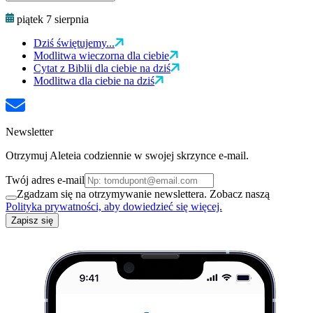
piątek 7 sierpnia
Dziś świętujemy...
Modlitwa wieczorna dla ciebie
Cytat z Biblii dla ciebie na dziś
Modlitwa dla ciebie na dziś
Newsletter
Otrzymuj Aleteia codziennie w swojej skrzynce e-mail.
Twój adres e-mail
Zgadzam się na otrzymywanie newslettera. Zobacz naszą
Polityka prywatności, aby dowiedzieć się więcej.
Zapisz się