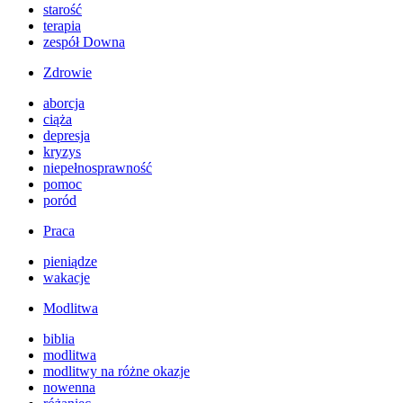
starość
terapia
zespół Downa
Zdrowie
aborcja
ciąża
depresja
kryzys
niepełnosprawność
pomoc
poród
Praca
pieniądze
wakacje
Modlitwa
biblia
modlitwa
modlitwy na różne okazje
nowenna