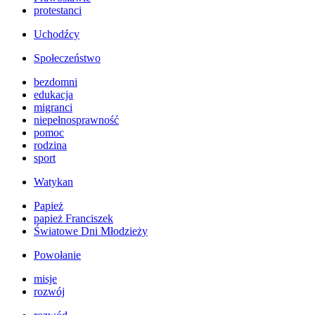
protestanci
Uchodźcy
Społeczeństwo
bezdomni
edukacja
migranci
niepełnosprawność
pomoc
rodzina
sport
Watykan
Papież
papież Franciszek
Światowe Dni Młodzieży
Powołanie
misje
rozwój