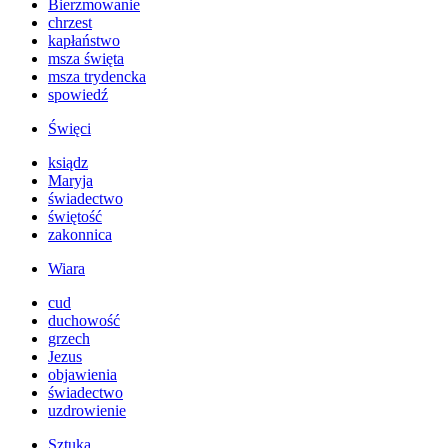
Bierzmowanie
chrzest
kapłaństwo
msza święta
msza trydencka
spowiedź
Święci
ksiądz
Maryja
świadectwo
świętość
zakonnica
Wiara
cud
duchowość
grzech
Jezus
objawienia
świadectwo
uzdrowienie
Sztuka