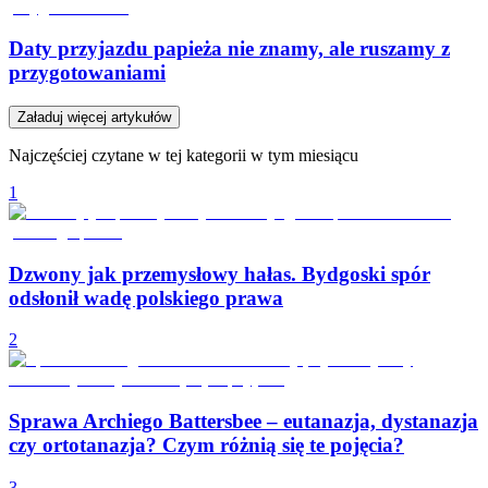
Daty przyjazdu papieża nie znamy, ale ruszamy z
przygotowaniami
Załaduj więcej artykułów
Najczęściej czytane w tej kategorii w tym miesiącu
1
Dzwony jak przemysłowy hałas. Bydgoski spór
odsłonił wadę polskiego prawa
2
Sprawa Archiego Battersbee – eutanazja, dystanazja
czy ortotanazja? Czym różnią się te pojęcia?
3