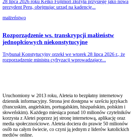
28 lipca 2026 roku Keiko Fujimori złożyła przysięgę jako nowa
prezydent Peru, obejmując urząd na kadencję...
małżeństwo
Rozporządzenie ws. transkrypcji małżeństw
jednopłciowych niekonstytucyjne
Trybunał Konstytucyjny orzekł we wtorek 28 lipca 2026 r., że
rozporządzenie ministra cyfryzacji wprowadzające...
Uruchomiony w 2013 roku, Aleteia to bezpłatny internetowy
dziennik informacyjny. Strona jest dostępna w sześciu językach
(francuskim, angielskim, portugalskim, hiszpańskim, polskim i
słoweńskim). Każdego miesiąca ponad 10 milionów czytelników
korzysta z Aletei poprzez jej stronę internetową, aplikację oraz
media społecznościowe. Aleteia dociera do prawie 50 milionów
osób na całym świecie, co czyni ją jednym z liderów katolickich
mediów online.