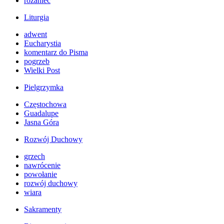
różaniec
Liturgia
adwent
Eucharystia
komentarz do Pisma
pogrzeb
Wielki Post
Pielgrzymka
Częstochowa
Guadalupe
Jasna Góra
Rozwój Duchowy
grzech
nawrócenie
powołanie
rozwój duchowy
wiara
Sakramenty