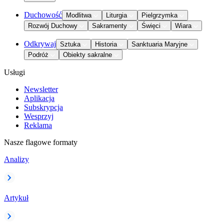
Duchowość
Modlitwa
Liturgia
Pielgrzymka
Rozwój Duchowy
Sakramenty
Święci
Wiara
Odkrywaj
Sztuka
Historia
Sanktuaria Maryjne
Podróż
Obiekty sakralne
Usługi
Newsletter
Aplikacja
Subskrypcja
Wesprzyj
Reklama
Nasze flagowe formaty
Analizy
Artykuł