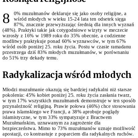
8
0% muzułmanów deklaruje się jako osoby religijne, a
wśród młodych w wieku 15-24 lata ten odsetek sięga
87%, znacznie przewyższając średnią dla innych wyznań
(48%). Praktyki takie jak cotygodniowe wizyty w meczecie
wzrosły z 16% w 1989 roku do 35% obecnie, a codzienne
modlitwy praktykuje ponad 60% wyznawców, w tym 67%
wśród osób poniżej 25. roku życia. Postu w czasie ramadanu
przestrzega dziś 83% młodych muzułmanów, w porównaniu
do 51% trzy dekady temu.
Radykalizacja wśród młodych
Młodzi muzułmanie okazują się bardziej radykalni niż starsze
pokolenia: 45% kobiet poniżej 25. roku życia zasłania twarz,
w tym 17% wszystkich muzułmanek demonstruje w ten sposób
przynależność religijną. Prawie połowa (46%) chce stosowania
prawa islamskiego we Francji, a 38% aprobuje poglądy
islamistyczne, w tym 33% sympatyzuje z Bractwem
Muzułmańskim, uznawanym za zagrożenie dla
bezpieczeństwa. Mimo to 73% muzułmanów uznaje możliwość
apostazji, co kontrastuje z poparciem dla radykalnych ruchów.