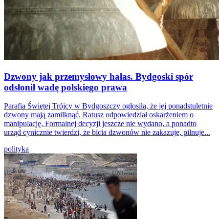
Dzwony jak przemysłowy hałas. Bydgoski spór
odsłonił wadę polskiego prawa
Parafia Świętej Trójcy w Bydgoszczy ogłosiła, że jej ponadstuletnie
dzwony mają zamilknąć. Ratusz odpowiedział oskarżeniem o
manipulację. Formalnej decyzji jeszcze nie wydano, a ponadto
urząd cynicznie twierdzi, że bicia dzwonów nie zakazuje, pilnuje...
polityka