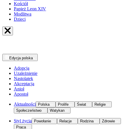
Kościół
Papież Leon XIV
Modlitwa
Dzieci
Edycja
polska
Adopcja
Uzależnienie
Nastolatek
Akceptacja
Anioł
Apostoł
Aktualności
Polska
Prolife
Świat
Religie
Społeczeństwo
Watykan
Styl życia
Powołanie
Relacje
Rodzina
Zdrowie
Praca