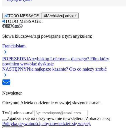
TODO MESSAGE
Archiwizuj artykuł
TODO MESSAGE
:
Słowa kluczowe/tagi powiązane z tym artykułem:
Francja
Islam
POPRZEDNI
Arcybiskup Lefebvre – dlaczego? Film który
powinien wywołać dyskusję
NASTĘPNY
Nie najlepsze kazanie? Oto co należy zrobić
Newsletter
Otrzymuj Aleteia codziennie w swojej skrzynce e-mail.
Twój adres e-mail
Zgadzam się na otrzymywanie newslettera. Zobacz naszą
Polityka prywatności, aby dowiedzieć się więcej.