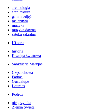
archeologia
architektura
galeria zdjęć
malarstwo
muzyka
muzyka dawna
sztuka sakralna
Historia
historia
II wojna światowa
Sanktuaria Maryjne
Częstochowa
Fatima
Guadalupe
Lourdes
Podróż
pielgrzymka
Ziemia Święta