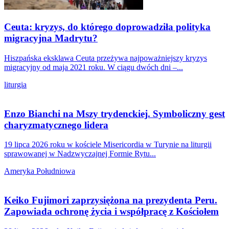
Ceuta: kryzys, do którego doprowadziła polityka
migracyjna Madrytu?
Hiszpańska eksklawa Ceuta przeżywa najpoważniejszy kryzys
migracyjny od maja 2021 roku. W ciągu dwóch dni –...
liturgia
Enzo Bianchi na Mszy trydenckiej. Symboliczny gest
charyzmatycznego lidera
19 lipca 2026 roku w kościele Misericordia w Turynie na liturgii
sprawowanej w Nadzwyczajnej Formie Rytu...
Ameryka Południowa
Keiko Fujimori zaprzysiężona na prezydenta Peru.
Zapowiada ochronę życia i współpracę z Kościołem