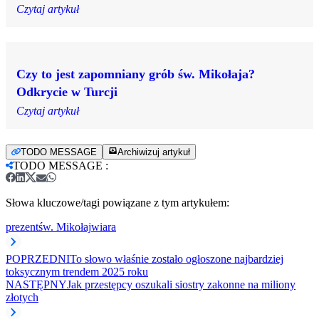
Czytaj artykuł
Czy to jest zapomniany grób św. Mikołaja?
Odkrycie w Turcji
Czytaj artykuł
TODO MESSAGE
Archiwizuj artykuł
TODO MESSAGE
:
Słowa kluczowe/tagi powiązane z tym artykułem:
prezent
św. Mikołaj
wiara
POPRZEDNI
To słowo właśnie zostało ogłoszone najbardziej
toksycznym trendem 2025 roku
NASTĘPNY
Jak przestępcy oszukali siostry zakonne na miliony
złotych