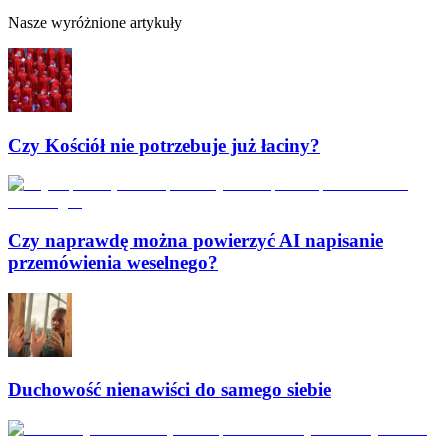
Nasze wyróżnione artykuły
Czy Kościół nie potrzebuje już łaciny?
Czy naprawdę można powierzyć AI napisanie
przemówienia weselnego?
Duchowość nienawiści do samego siebie