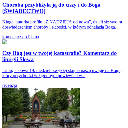
Choroba przybliżyła ją do ciszy i do Boga
[ŚWIADECTWO]
Kinga, autorka profilu „Z NADZIEJĄ od nowa”, dzieli się swoim
doświadczeniem choroby i słabości, w którym odnalazła Boga.
komentarz do Pisma
Czy Bóg jest w twojej katastrofie? Komentarz do
liturgii Słowa
Liturgia słowa 19. niedzieli zwykłej skupia naszą uwagę na Bogu,
który przychodzi w łagodnym powiewie i w...
recenzja