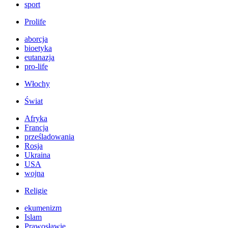
sport
Prolife
aborcja
bioetyka
eutanazja
pro-life
Włochy
Świat
Afryka
Francja
prześladowania
Rosja
Ukraina
USA
wojna
Religie
ekumenizm
Islam
Prawosławie