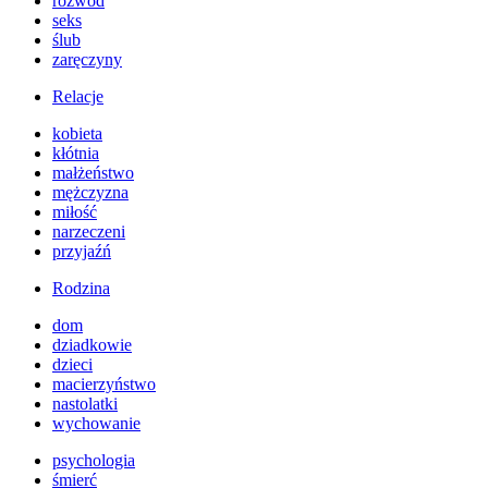
rozwód
seks
ślub
zaręczyny
Relacje
kobieta
kłótnia
małżeństwo
mężczyzna
miłość
narzeczeni
przyjaźń
Rodzina
dom
dziadkowie
dzieci
macierzyństwo
nastolatki
wychowanie
psychologia
śmierć