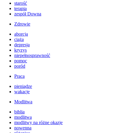
starość
terapia
zespół Downa
Zdrowie
aborcja
ciąża
depresja
kryzys
niepełnosprawność
pomoc
poród
Praca
pieniądze
wakacje
Modlitwa
biblia
modlitwa
modlitwy na różne okazje
nowenna