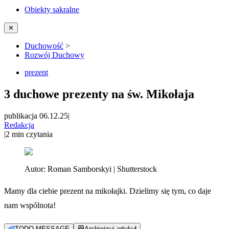
Obiekty sakralne
✕
Duchowość
>
Rozwój Duchowy
prezent
3 duchowe prezenty na św. Mikołaja
publikacja 06.12.25
|
Redakcja
|
2
min czytania
Autor:
Roman Samborskyi | Shutterstock
Mamy dla ciebie prezent na mikołajki. Dzielimy się tym, co daje
nam wspólnota!
TODO MESSAGE
Archiwizuj artykuł