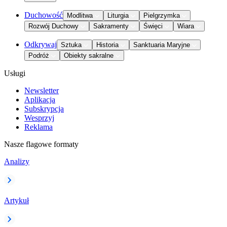
Duchowość
Modlitwa
Liturgia
Pielgrzymka
Rozwój Duchowy
Sakramenty
Święci
Wiara
Odkrywaj
Sztuka
Historia
Sanktuaria Maryjne
Podróż
Obiekty sakralne
Usługi
Newsletter
Aplikacja
Subskrypcja
Wesprzyj
Reklama
Nasze flagowe formaty
Analizy
Artykuł