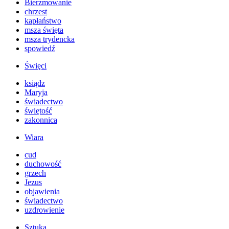
Bierzmowanie
chrzest
kapłaństwo
msza święta
msza trydencka
spowiedź
Święci
ksiądz
Maryja
świadectwo
świętość
zakonnica
Wiara
cud
duchowość
grzech
Jezus
objawienia
świadectwo
uzdrowienie
Sztuka