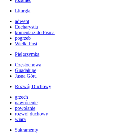
różaniec
Liturgia
adwent
Eucharystia
komentarz do Pisma
pogrzeb
Wielki Post
Pielgrzymka
Częstochowa
Guadalupe
Jasna Góra
Rozwój Duchowy
grzech
nawrócenie
powołanie
rozwój duchowy
wiara
Sakramenty