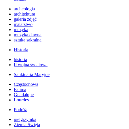
archeologia
architektura
galeria zdjęć
malarstwo
muzyka
muzyka dawna
sztuka sakralna
Historia
historia
II wojna światowa
Sanktuaria Maryjne
Częstochowa
Fatima
Guadalupe
Lourdes
Podróż
pielgrzymka
Ziemia Święta