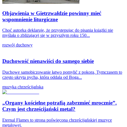
Objawienia w Gietrzwałdzie powinny mieć
wspomnienie liturgiczne
Choć autorka deklaruje, że przystępując do pisania książki nie
myślała o zbliżającej się w przyszłym roku 150...
rozwój duchowy
Duchowość nienawiści do samego siebie
Duchowe samobiczowanie łatwo pomylić z pokorą. Tymczasem to
często ukryta pycha, która oddala od Boga...
muzyka chrześcijańska
„Organy kościelne potrafią zabrzmieć mrocznie”.
Czym jest chrześcijański metal?
Eternal Flames to strona poświęcona chrześcijańskiej muzyce
metalowej.