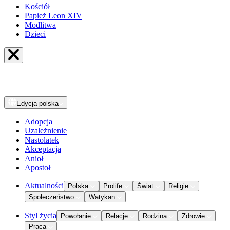
Kościół
Papież Leon XIV
Modlitwa
Dzieci
Edycja
polska
Adopcja
Uzależnienie
Nastolatek
Akceptacja
Anioł
Apostoł
Aktualności
Polska
Prolife
Świat
Religie
Społeczeństwo
Watykan
Styl życia
Powołanie
Relacje
Rodzina
Zdrowie
Praca