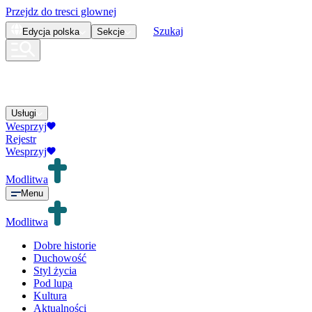
Przejdz do tresci glownej
Szukaj
Edycja
polska
Sekcje
Usługi
Wesprzyj
Rejestr
Wesprzyj
Modlitwa
Menu
Modlitwa
Dobre historie
Duchowość
Styl życia
Pod lupą
Kultura
Aktualności