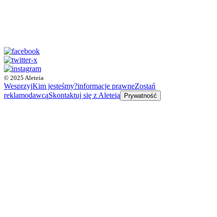
© 2025 Aleteia
Wesprzyj
Kim jesteśmy?
informacje prawne
Zostań
reklamodawcą
Skontaktuj się z Aleteią
Prywatność