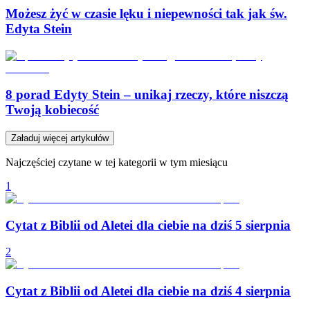
Możesz żyć w czasie lęku i niepewności tak jak św.
Edyta Stein
8 porad Edyty Stein – unikaj rzeczy, które niszczą
Twoją kobiecość
Załaduj więcej artykułów
Najczęściej czytane w tej kategorii w tym miesiącu
1
Cytat z Biblii od Aletei dla ciebie na dziś 5 sierpnia
2
Cytat z Biblii od Aletei dla ciebie na dziś 4 sierpnia