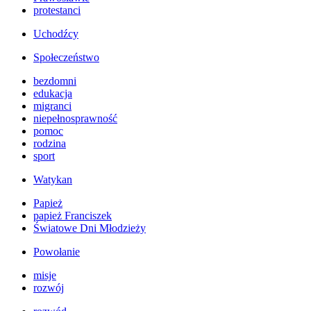
protestanci
Uchodźcy
Społeczeństwo
bezdomni
edukacja
migranci
niepełnosprawność
pomoc
rodzina
sport
Watykan
Papież
papież Franciszek
Światowe Dni Młodzieży
Powołanie
misje
rozwój