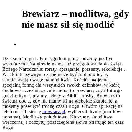
Brewiarz – modlitwa, gdy
2
nie masz sił się modlić
Dziś sobota: po całym tygodniu pracy możemy już być
wykończeni. Na głowie mamy już przygotowania do świąt
Bożego Narodzenia: roraty, sprzątanie, prezenty, rekolekcje…
W tak intensywnym czasie może być trudno o to, by
skupić swoją uwagę na modlitwie. Kościół ma jednak
specjalną formę dla wszystkich swoich członków, w której
duchowo uczestniczy całe niebo: to brewiarz, czyli Liturgia
godzin: hymn, psalmy, teksty z Biblii, prośby. Brewiarz to
świetna opcja, gdy nie mamy sił na głębokie skupienie, a
możemy poświęcić trochę czasu Bogu. Otwórz aplikację na
telefonie lub stronę
brewiarz.pl
, wybierz Jutrznię (modlitwa
poranna), Modlitwy południowe, Nieszpory (modlitwa
wieczorna) i odczytuj poszczególne słowa ofiarując ten czas
Bogu.