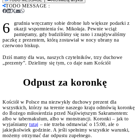
TODO MESSAGE
:
6
grudnia wręczamy sobie drobne lub większe podarki z
okazji wspomnienia św. Mikołaja. Pewnie wciąż
pamiętamy, gdy budziliśmy się rano i znajdywaliśmy
paczkę z prezentem, którą zostawiał w nocy ubrany na
czerwono biskup.
Dziś mamy dla was, naszych czytelników, trzy duchowe
„prezenty”. Dzielimy się tym, co daje nam Kościół
Odpust za koronkę
1
Kościół w Polsce ma niezwykły duchowy prezent dla
wszystkich, którzy na terenie naszego kraju odmówią koronkę
do Bożego miłosierdzia przed Najświętszym Sakramentem:
albo w tabernakulum, albo w monstrancji. Koronki – jak to
wyjaśniamy
tutaj
– nie trzeba odmawiać o 15:00, ale o
jakiejkolwiek godzinie. A jeśli spełnimy wszystkie warunki,
możemy otrzymać dar odpustu zupełnego.